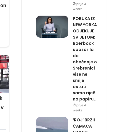
prije 3
weeks
PORUKA IZ
NEW YORKA
ODJEKUJE
SVIJETOM:
Baerbock
upozorila
da
obećanje o
Srebrenici
više ne
smije
ostati
samo riječ
na papiru…
prije 4
weeks
‘ROJ’ BRZIH
ČAMACA