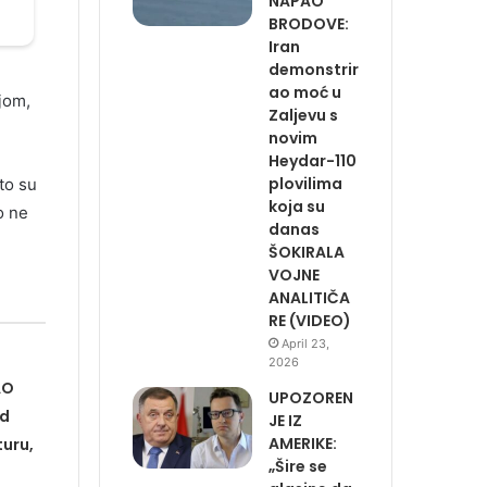
NAPAO
BRODOVE:
Iran
demonstrir
ao moć u
jom,
Zaljevu s
novim
Heydar-110
plovilima
to su
koja su
o ne
danas
ŠOKIRALA
VOJNE
ANALITIČA
RE (VIDEO)
April 23,
2026
AO
UPOZOREN
ad
JE IZ
AMERIKE:
turu,
„Šire se