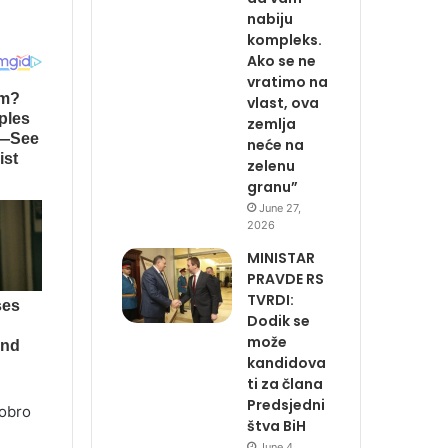
nabiju
kompleks.
Ako se ne
vratimo na
vlast, ova
zemlja
neće na
zelenu
granu”
June 27,
2026
MINISTAR
PRAVDE RS
TVRDI:
Dodik se
može
kandidova
ti za člana
Predsjedni
dobro
štva BiH
June 4,