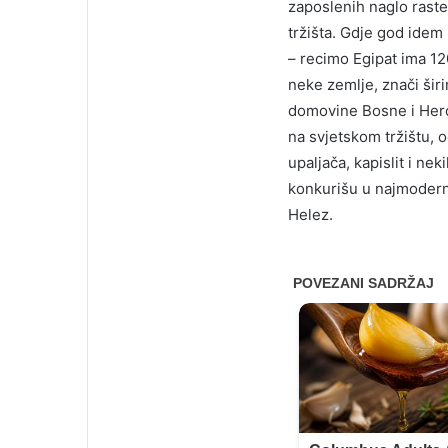
zaposlenih naglo raste
tržišta. Gdje god idem
– recimo Egipat ima 12
neke zemlje, znači šir
domovine Bosne i Herc
na svjetskom tržištu, o
upaljača, kapislit i n
konkurišu u najmoderni
Helez.