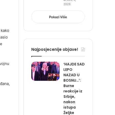
2026
Pokazi Više
m
 kako
lasio
je
Najposjecenije objave!
 vojnu
‘HAJDE SAD
LEPO
NAZAD U
BOSNU…’:
ađana,
Burne
reakcije iz
Srbije,
nakon
istupa
Željke