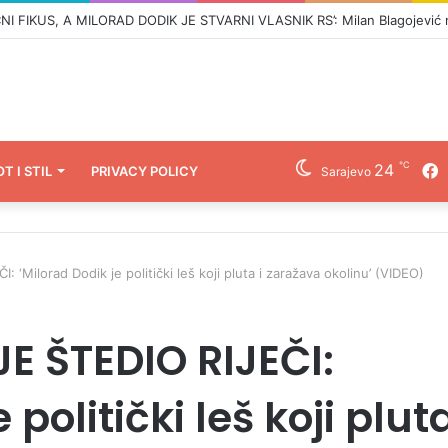
℃
24
F
OT I STIL
PRIVACY POLICY
Sarajevo
Milorad Dodik je politički leš koji pluta i zaražava okolinu’ (VIDEO)
E ŠTEDIO RIJEČI:
 politički leš koji pluta