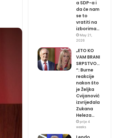
a SDP-a i
da će nam
se to
vratiti na
izborima…
May 21,
2026
„ETO KO
VAM BRANI
SRPSTVO…
“: Burne
reakcije
nakon što
je Željka
Cvijanović
izvrijeđala
Zukana
Heleza…
prije 4
weeks
Lendo