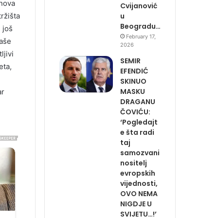
 nova
Cvijanović
u
ržišta
Beogradu…
 još
February 17,
naše
2026
jivi
SEMIR
eta,
EFENDIĆ
SKINUO
MASKU
ar
DRAGANU
ČOVIĆU:
‘Pogledajt
e šta radi
taj
samozvani
nositelj
evropskih
vijednosti,
OVO NEMA
NIGDJE U
SVIJETU…!’