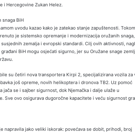
e i Hercegovine Zukan Helez.
h snaga BiH
 samom uvodu kazao kako je zatekao stanje zapuštenosti. Toko
enuto je sistemsko opremanje i modernizacija oružanih snaga,
i susjednih zemalja i evropski standardi. Cilj ovih aktivnosti, nag
svi građani BiH mogu osjećati sigurno, jer su Oružane snage zeml
ržavu.
e su četiri nova transportera Kirpi 2, specijalizirana vozila za
 nabavka još opreme, novih helikoptera i dronova TB2. Uz pomoć
jača se i sajber sigurnost, dok Njemačka i dalje ulaže u
e. Sve ovo osigurava dugoročne kapacitete i veću sigurnost gr
e napravila jako veliki iskorak: povećava se dobit, prihodi, broj