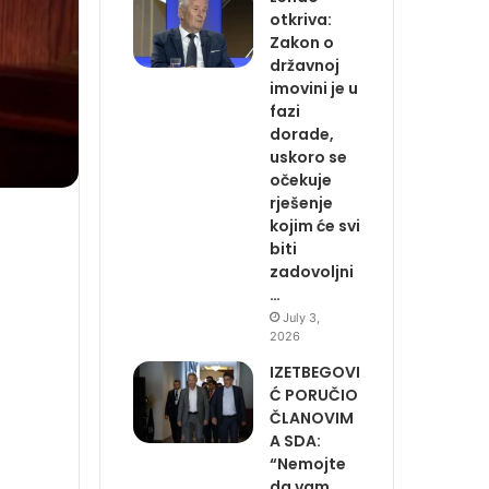
otkriva:
Zakon o
državnoj
imovini je u
fazi
dorade,
uskoro se
očekuje
rješenje
kojim će svi
biti
zadovoljni
…
July 3,
2026
IZETBEGOVI
Ć PORUČIO
ČLANOVIM
A SDA:
“Nemojte
da vam