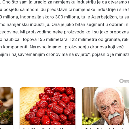
. Ono što sam ja uradio za namjensku industriju je da otvaramo
 u posjetu sa mnom idu predstavnici namjenske industrije i šire t
0 miliona, Indonezija skoro 300 miliona, tu je Azerbejdžan, tu su
imo namjensku industriju. Ona je jako bitan segment u odbrani 
egovine. Mi proizvodimo neke proizvode koji su jako prepoznatl
d haubica i topova 155 milimetara, 122 milimetra od granata, rak
ekih komponenti. Naravno imamo i proizvodnju dronova koji već
jim i najsavremenijim dronovima na svijetu“, pojasnio je minist