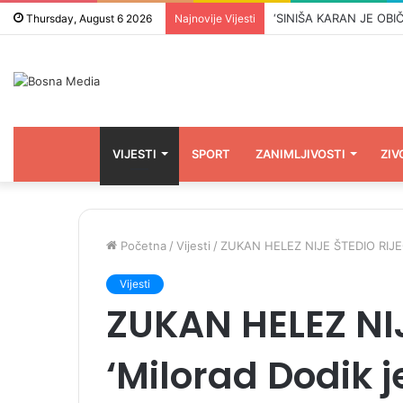
Thursday, August 6 2026
Najnovije Vijesti
VIJESTI
SPORT
ZANIMLJIVOSTI
ZIV
Početna
/
Vijesti
/
ZUKAN HELEZ NIJE ŠTEDIO RIJEČI: ‘
Vijesti
ZUKAN HELEZ NIJ
‘Milorad Dodik je