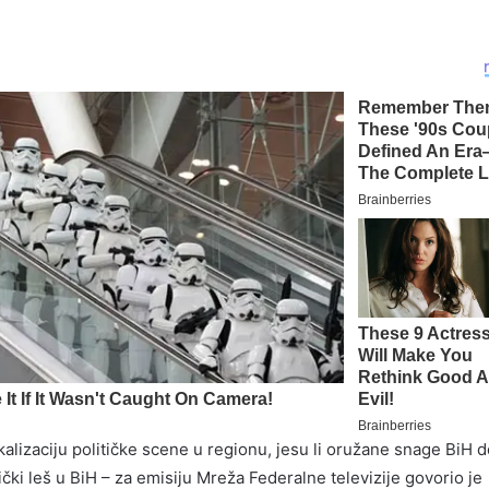
alizaciju političke scene u regionu, jesu li oružane snage BiH 
ički leš u BiH – za emisiju Mreža Federalne televizije govorio je