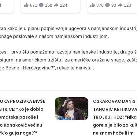
azao kako je u planu potpisivanje ugovora s namjenskom industri
snage poslovale s našom namjenskom industrijom.
ces – prvo što pomažemo razvoju namjenske industrije, drugo š
 sigurni na američkom tržištu i za američke oružane snage, zašt
ge Bosne i Hercegovine?“, rekao je ministar.
OKA PROZIVKA BIVŠE
OSKAROVAC DANIS
STRICE: “Ko je dobio
TANOVIĆ KRITIKOV
omatske pasoše i
TROJKU I HDZ: “Nik
o Konaković većinu
gore nije bilo za kul
 ‘k’o guja noge?'”
ne znam hoće li im