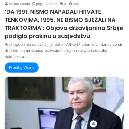
Bosna Media
prije 12 hours
0
200
‘DA 1991. NISMO NAPADALI HRVATE
TENKOVIMA, 1995. NE BISMO BJEŽALI NA
TRAKTORIMA’: Objava državljanina Srbije
podigla prašinu u susjedstvu
Prošlogodišnja objava čiji je autor Veljko Mladenović i danas se širi
društvenim mrežama, izazivajući brojne reakcije i žestoke
polemike u…
Pročitaj Više »