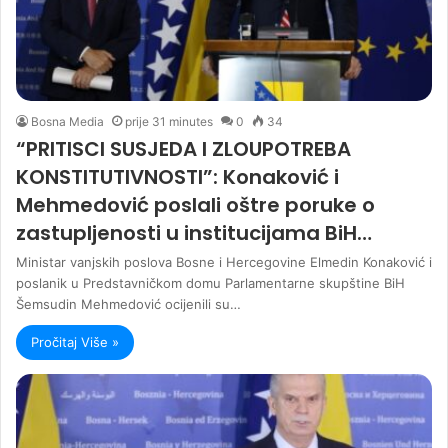
Bosna Media
prije 31 minutes
0
34
“PRITISCI SUSJEDA I ZLOUPOTREBA
KONSTITUTIVNOSTI”: Konaković i
Mehmedović poslali oštre poruke o
zastupljenosti u institucijama BiH…
Ministar vanjskih poslova Bosne i Hercegovine Elmedin Konaković i
poslanik u Predstavničkom domu Parlamentarne skupštine BiH
Šemsudin Mehmedović ocijenili su…
Pročitaj Više »