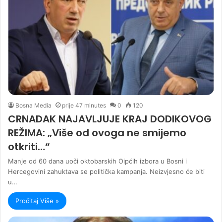
Bosna Media
prije 47 minutes
0
120
CRNADAK NAJAVLJUJE KRAJ DODIKOVOG
REŽIMA: „Više od ovoga ne smijemo
otkriti…“
Manje od 60 dana uoči oktobarskih Oipćih izbora u Bosni i
Hercegovini zahuktava se politička kampanja. Neizvjesno će biti
u…
Pročitaj Više »