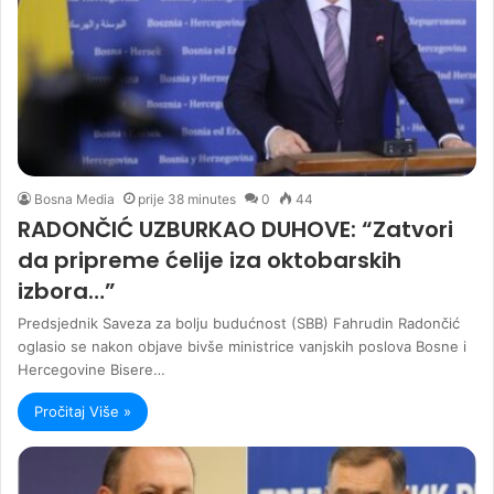
Bosna Media
prije 38 minutes
0
44
RADONČIĆ UZBURKAO DUHOVE: “Zatvori
da pripreme ćelije iza oktobarskih
izbora…”
Predsjednik Saveza za bolju budućnost (SBB) Fahrudin Radončić
oglasio se nakon objave bivše ministrice vanjskih poslova Bosne i
Hercegovine Bisere…
Pročitaj Više »