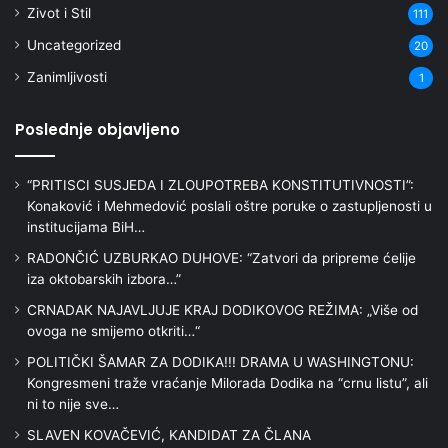
Zivot i Stil
111
Uncategorized
20
Zanimljivosti
1
Poslednje objavljeno
“PRITISCI SUSJEDA I ZLOUPOTREBA KONSTITUTIVNOSTI”:
Konaković i Mehmedović poslali oštre poruke o zastupljenosti u
institucijama BiH…
RADONČIĆ UZBURKAO DUHOVE: “Zatvori da pripreme ćelije
iza oktobarskih izbora…”
CRNADAK NAJAVLJUJE KRAJ DODIKOVOG REŽIMA: „Više od
ovoga ne smijemo otkriti…“
POLITIČKI ŠAMAR ZA DODIKA!!! DRAMA U WASHINGTONU:
Kongresmeni traže vraćanje Milorada Dodika na “crnu listu”, ali
ni to nije sve…
SLAVEN KOVAČEVIĆ, KANDIDAT ZA ČLANA