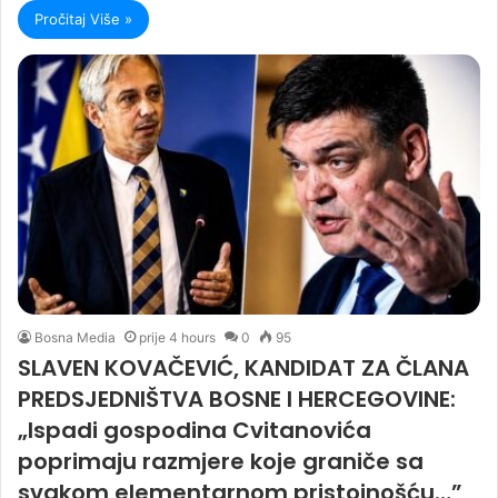
Pročitaj Više »
Bosna Media
prije 4 hours
0
95
SLAVEN KOVAČEVIĆ, KANDIDAT ZA ČLANA
PREDSJEDNIŠTVA BOSNE I HERCEGOVINE:
„Ispadi gospodina Cvitanovića
poprimaju razmjere koje graniče sa
svakom elementarnom pristojnošću…”