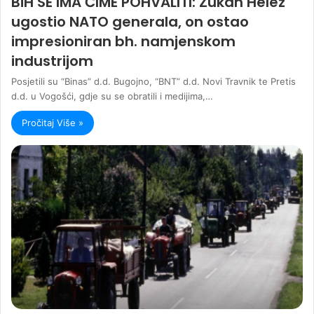
BiH SE IMA ČIME POHVALITI: Zukan Helez
ugostio NATO generala, on ostao
impresioniran bh. namjenskom
industrijom
Posjetili su “Binas” d.d. Bugojno, “BNT” d.d. Novi Travnik te Pretis
d.d. u Vogošći, gdje su se obratili i medijima,…
Pročitaj Više »