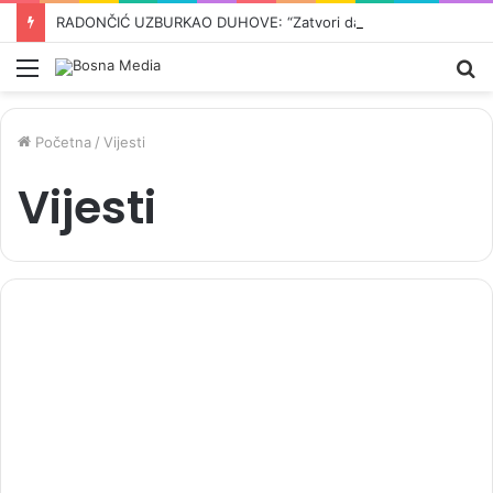
RADONČIĆ UZBURKAO DUHOVE: “Zatvori da pripreme ćelije iza oktobarskih izbora…”
Meni
Pr
Početna
/
Vijesti
Vijesti