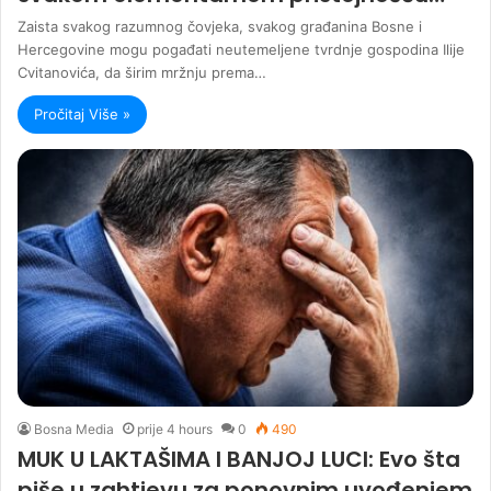
Zaista svakog razumnog čovjeka, svakog građanina Bosne i
Hercegovine mogu pogađati neutemeljene tvrdnje gospodina Ilije
Cvitanovića, da širim mržnju prema…
Pročitaj Više »
Bosna Media
prije 4 hours
0
490
MUK U LAKTAŠIMA I BANJOJ LUCI: Evo šta
piše u zahtjevu za ponovnim uvođenjem