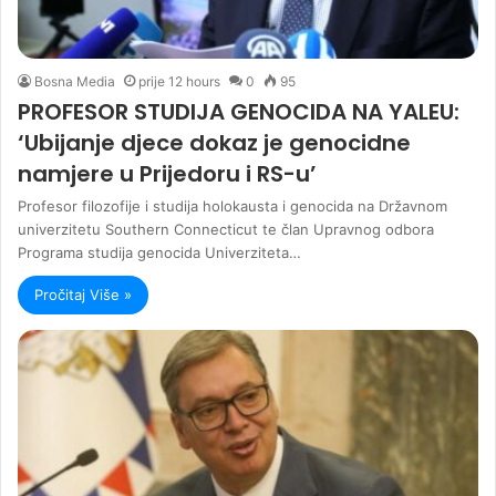
Bosna Media
prije 12 hours
0
95
PROFESOR STUDIJA GENOCIDA NA YALEU:
‘Ubijanje djece dokaz je genocidne
namjere u Prijedoru i RS-u’
Profesor filozofije i studija holokausta i genocida na Državnom
univerzitetu Southern Connecticut te član Upravnog odbora
Programa studija genocida Univerziteta…
Pročitaj Više »