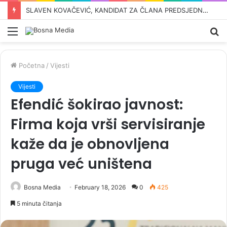
MUK U LAKTAŠIMA I BANJOJ LUCI: Evo šta piše u zahtjevu za ponovnim uvođenjem sankcija političarima u RS-u…
Meni
Pr
Početna
/
Vijesti
Vijesti
Efendić šokirao javnost:
Firma koja vrši servisiranje
kaže da je obnovljena
pruga već uništena
Bosna Media
February 18, 2026
0
425
5 minuta čitanja