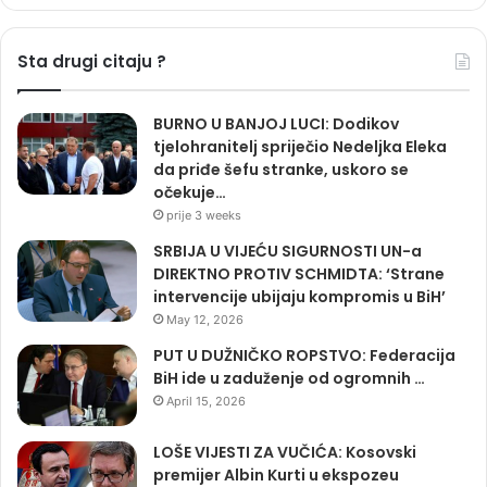
Sta drugi citaju ?
BURNO U BANJOJ LUCI: Dodikov
tjelohranitelj spriječio Nedeljka Eleka
da priđe šefu stranke, uskoro se
očekuje…
prije 3 weeks
SRBIJA U VIJEĆU SIGURNOSTI UN-a
DIREKTNO PROTIV SCHMIDTA: ‘Strane
intervencije ubijaju kompromis u BiH’
May 12, 2026
PUT U DUŽNIČKO ROPSTVO: Federacija
BiH ide u zaduženje od ogromnih …
April 15, 2026
LOŠE VIJESTI ZA VUČIĆA: Kosovski
premijer Albin Kurti u ekspozeu