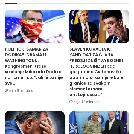
POLITIČKI ŠAMAR ZA
SLAVEN KOVAČEVIĆ,
DODIKA!!! DRAMA U
KANDIDAT ZA ČLANA
WASHINGTONU:
PREDSJEDNIŠTVA BOSNE I
Kongresmeni traže
HERCEGOVINE: „Ispadi
vraćanje Milorada Dodika
gospodina Cvitanovića
na “crnu listu”, ali ni to nije
poprimaju razmjere koje
sve…
graniče sa svakom
elementarnom
prije 6 minutes
pristojnošću…”
prije 12 minutes