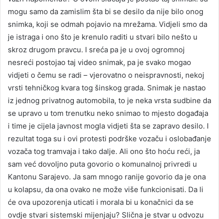
mogu samo da zamislim šta bi se desilo da nije bilo onog
snimka, koji se odmah pojavio na mrežama. Vidjeli smo da
je istraga i ono što je krenulo raditi u stvari bilo nešto u
skroz drugom pravcu. I sreća pa je u ovoj ogromnoj
nesreći postojao taj video snimak, pa je svako mogao
vidjeti o čemu se radi – vjerovatno o neispravnosti, nekoj
vrsti tehničkog kvara tog šinskog grada. Snimak je nastao
iz jednog privatnog automobila, to je neka vrsta sudbine da
se upravo u tom trenutku neko snimao to mjesto događaja
i time je cijela javnost mogla vidjeti šta se zapravo desilo. I
rezultat toga su i ovi protesti podrške vozaču i oslobađanje
vozača tog tramvaja i tako dalje. Ali ono što hoću reći, ja
sam već dovoljno puta govorio o komunalnoj privredi u
Kantonu Sarajevo. Ja sam mnogo ranije govorio da je ona
u kolapsu, da ona ovako ne može više funkcionisati. Da li
će ova upozorenja uticati i morala bi u konačnici da se
ovdje stvari sistemski mijenjaju? Slična je stvar u odvozu