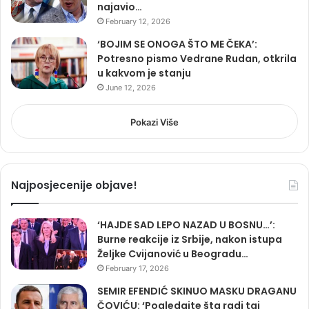
najavio…
February 12, 2026
‘BOJIM SE ONOGA ŠTO ME ČEKA’:
Potresno pismo Vedrane Rudan, otkrila
u kakvom je stanju
June 12, 2026
Pokazi Više
Najposjecenije objave!
‘HAJDE SAD LEPO NAZAD U BOSNU…’:
Burne reakcije iz Srbije, nakon istupa
Željke Cvijanović u Beogradu…
February 17, 2026
SEMIR EFENDIĆ SKINUO MASKU DRAGANU
ČOVIĆU: ‘Pogledajte šta radi taj