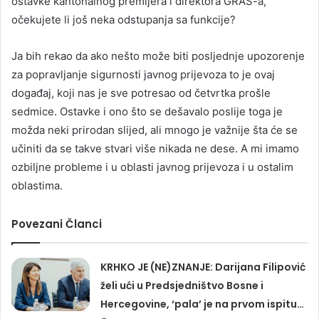
ostavke kantonalnog premijera i direktora GRAS-a,
očekujete li još neka odstupanja sa funkcije?
Ja bih rekao da ako nešto može biti posljednje upozorenje
za popravljanje sigurnosti javnog prijevoza to je ovaj
događaj, koji nas je sve potresao od četvrtka prošle
sedmice. Ostavke i ono što se dešavalo poslije toga je
možda neki prirodan slijed, ali mnogo je važnije šta će se
učiniti da se takve stvari više nikada ne dese. A mi imamo
ozbiljne probleme i u oblasti javnog prijevoza i u ostalim
oblastima.
Povezani Članci
KRHKO JE (NE)ZNANJE: Darijana Filipović
želi ući u Predsjedništvo Bosne i
Hercegovine, ‘pala’ je na prvom ispitu…