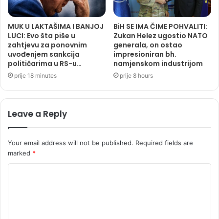
MUK U LAKTAŠIMA I BANJOJ
BiH SE IMA ČIME POHVALITI:
LUCI: Evo šta piše u
Zukan Helez ugostio NATO
zahtjevu za ponovnim
generala, on ostao
uvođenjem sankcija
impresioniran bh.
političarima u RS-u…
namjenskom industrijom
prije 18 minutes
prije 8 hours
Leave a Reply
Your email address will not be published.
Required fields are
marked
*
C
o
m
m