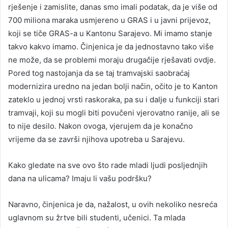
rješenje i zamislite, danas smo imali podatak, da je više od
700 miliona maraka usmjereno u GRAS i u javni prijevoz,
koji se tiče GRAS-a u Kantonu Sarajevo. Mi imamo stanje
takvo kakvo imamo. Činjenica je da jednostavno tako više
ne može, da se problemi moraju drugačije rješavati ovdje.
Pored tog nastojanja da se taj tramvajski saobraćaj
modernizira uredno na jedan bolji način, očito je to Kanton
zateklo u jednoj vrsti raskoraka, pa su i dalje u funkciji stari
tramvaji, koji su mogli biti povučeni vjerovatno ranije, ali se
to nije desilo. Nakon ovoga, vjerujem da je konačno
vrijeme da se završi njihova upotreba u Sarajevu.
Kako gledate na sve ovo što rade mladi ljudi posljednjih
dana na ulicama? Imaju li vašu podršku?
Naravno, činjenica je da, nažalost, u ovih nekoliko nesreća
uglavnom su žrtve bili studenti, učenici. Ta mlada