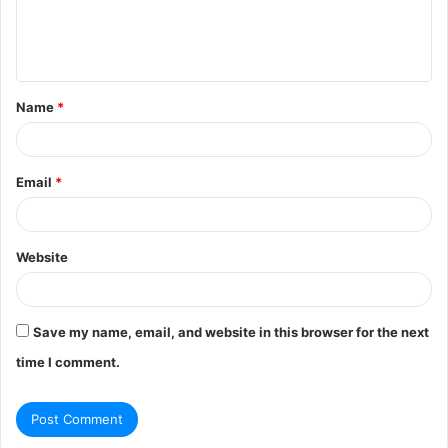
e
n
t
Name
*
*
Email
*
Website
Save my name, email, and website in this browser for the next
time I comment.