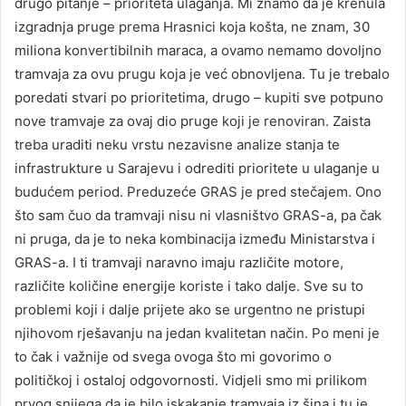
drugo pitanje – prioriteta ulaganja. Mi znamo da je krenula
izgradnja pruge prema Hrasnici koja košta, ne znam, 30
miliona konvertibilnih maraca, a ovamo nemamo dovoljno
tramvaja za ovu prugu koja je već obnovljena. Tu je trebalo
poredati stvari po prioritetima, drugo – kupiti sve potpuno
nove tramvaje za ovaj dio pruge koji je renoviran. Zaista
treba uraditi neku vrstu nezavisne analize stanja te
infrastrukture u Sarajevu i odrediti prioritete u ulaganje u
budućem period. Preduzeće GRAS je pred stečajem. Ono
što sam čuo da tramvaji nisu ni vlasništvo GRAS-a, pa čak
ni pruga, da je to neka kombinacija između Ministarstva i
GRAS-a. I ti tramvaji naravno imaju različite motore,
različite količine energije koriste i tako dalje. Sve su to
problemi koji i dalje prijete ako se urgentno ne pristupi
njihovom rješavanju na jedan kvalitetan način. Po meni je
to čak i važnije od svega ovoga što mi govorimo o
političkoj i ostaloj odgovornosti. Vidjeli smo mi prilikom
prvog snijega da je bilo iskakanje tramvaja iz šina i tu je