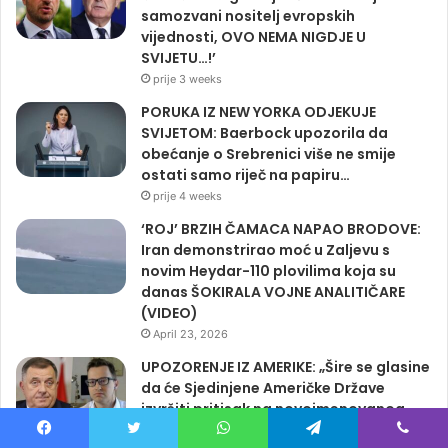
samozvani nositelj evropskih
vijednosti, OVO NEMA NIGDJE U
SVIJETU…!’
prije 3 weeks
PORUKA IZ NEW YORKA ODJEKUJE
SVIJETOM: Baerbock upozorila da
obećanje o Srebrenici više ne smije
ostati samo riječ na papiru…
prije 4 weeks
‘ROJ’ BRZIH ČAMACA NAPAO BRODOVE:
Iran demonstrirao moć u Zaljevu s
novim Heydar-110 plovilima koja su
danas ŠOKIRALA VOJNE ANALITIČARE
(VIDEO)
April 23, 2026
UPOZORENJE IZ AMERIKE: „Šire se glasine
da će Sjedinjene Američke Države
izvršiti pritisak na novoimenovanog
visokog predstavnika…“
Facebook
Twitter
WhatsApp
Telegram
Viber