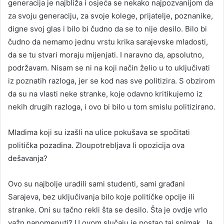
generacija je najbliža i osjeća se nekako najpozvanijom da
za svoju generaciju, za svoje kolege, prijatelje, poznanike,
digne svoj glas i bilo bi čudno da se to nije desilo. Bilo bi
čudno da nemamo jednu vrstu krika sarajevske mladosti,
da se tu stvari moraju mijenjati. I naravno da, apsolutno,
podržavam. Nisam se ni na koji način želio u to uključivati
iz poznatih razloga, jer se kod nas sve politizira. S obzirom
da su na vlasti neke stranke, koje odavno kritikujemo iz
nekih drugih razloga, i ovo bi bilo u tom smislu politizirano.
Mladima koji su izašli na ulice pokušava se spočitati
politička pozadina. Zloupotrebljava li opozicija ova
dešavanja?
Ovo su najbolje uradili sami studenti, sami građani
Sarajeva, bez uključivanja bilo koje političke opcije ili
stranke. Oni su tačno rekli šta se desilo. Šta je ovdje vrlo
važn napomenuti? U ovom slučaju je postao taj snimak. Ja