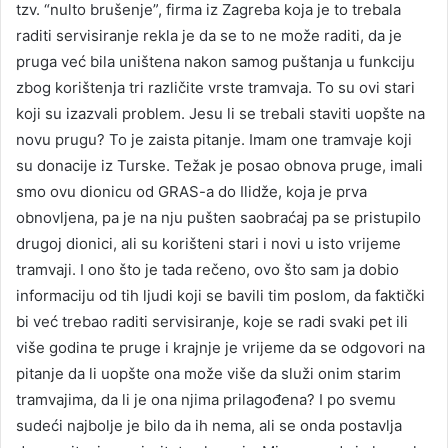
tzv. “nulto brušenje”, firma iz Zagreba koja je to trebala
raditi servisiranje rekla je da se to ne može raditi, da je
pruga već bila uništena nakon samog puštanja u funkciju
zbog korištenja tri različite vrste tramvaja. To su ovi stari
koji su izazvali problem. Jesu li se trebali staviti uopšte na
novu prugu? To je zaista pitanje. Imam one tramvaje koji
su donacije iz Turske. Težak je posao obnova pruge, imali
smo ovu dionicu od GRAS-a do Ilidže, koja je prva
obnovljena, pa je na nju pušten saobraćaj pa se pristupilo
drugoj dionici, ali su korišteni stari i novi u isto vrijeme
tramvaji. I ono što je tada rečeno, ovo što sam ja dobio
informaciju od tih ljudi koji se bavili tim poslom, da faktički
bi već trebao raditi servisiranje, koje se radi svaki pet ili
više godina te pruge i krajnje je vrijeme da se odgovori na
pitanje da li uopšte ona može više da služi onim starim
tramvajima, da li je ona njima prilagođena? I po svemu
sudeći najbolje je bilo da ih nema, ali se onda postavlja