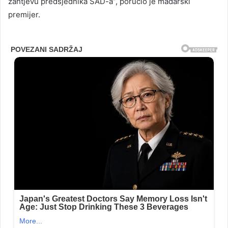
zahtjevu predsjednika SAD-a”, poručio je mađarski
premijer.