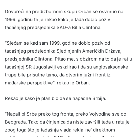
Govoreći na predizbornom skupu Orban se osvrnuo na
1999. godinu te je rekao kako je tada dobio poziv
tadašnjeg predsjednika SAD-a Billa Clintona.
“Sjećam se kad sam 1999. godine dobio poziv od
tadašnjeg predsjednika Sjedinjenih Američkih Država,
predsjednika Clintona. Pitao me, s obzirom na to da je rat u
tadašnjoj SR Jugoslaviji eskalirao i da su anglosaksonske
trupe bile prisutne tamo, da otvorim južni front iz
mađarske perspektive”, rekao je Orban.
Rekao je kako je plan bio da se napadne Srbija.
“Napali bi Srbe preko tog fronta, preko Vojvodine sve do
Beograda. Tako da činjenica da niste završili tada u ratu je
zbog toga što je tadašnja vlada rekla ‘ne’ direktnom