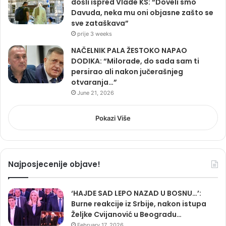
došli ispred Vlade KS: “Doveli smo
Davuda, neka mu oni objasne zašto se
sve zataškava”
prije 3 weeks
NAČELNIK PALA ŽESTOKO NAPAO
DODIKA: “Milorade, do sada sam ti
persirao ali nakon jučerašnjeg
otvaranja…”
June 21, 2026
Pokazi Više
Najposjecenije objave!
‘HAJDE SAD LEPO NAZAD U BOSNU…’:
Burne reakcije iz Srbije, nakon istupa
Željke Cvijanović u Beogradu…
February 17, 2026