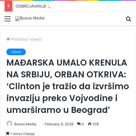
ODBROJAVANJE U REPUBLICI SRPSKOJ: Crnadak najavljuje pad režima –„Nije normalno da se u 21. vijeku pravi proslava kad dođe…“
Meni
Pr
Početna
/
Vijesti
Vijesti
MAĐARSKA UMALO KRENULA
NA SRBIJU, ORBAN OTKRIVA:
‘Clinton je tražio da izvršimo
invaziju preko Vojvodine i
umarširamo u Beograd’
Bosna Media
February 9, 2026
0
108
1 minut čitanja