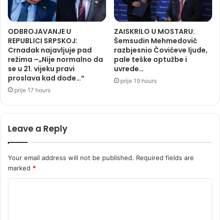
ODBROJAVANJE U
ZAISKRILO U MOSTARU:
REPUBLICI SRPSKOJ:
Šemsudin Mehmedović
Crnadak najavljuje pad
razbjesnio Čovićeve ljude,
režima –„Nije normalno da
pale teške optužbe i
se u 21. vijeku pravi
uvrede…
proslava kad dođe…“
prije 19 hours
prije 17 hours
Leave a Reply
Your email address will not be published.
Required fields are
marked
*
C
o
m