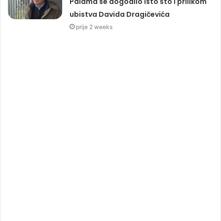
Palama se dogodilo isto što i prilikom
ubistva Davida Dragičevića
prije 2 weeks