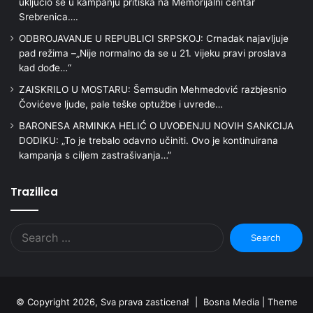
uključio se u kampanju pritiska na Memorijalni centar
Srebrenica….
ODBROJAVANJE U REPUBLICI SRPSKOJ: Crnadak najavljuje
pad režima –„Nije normalno da se u 21. vijeku pravi proslava
kad dođe…“
ZAISKRILO U MOSTARU: Šemsudin Mehmedović razbjesnio
Čovićeve ljude, pale teške optužbe i uvrede…
BARONESA ARMINKA HELIĆ O UVOĐENJU NOVIH SANKCIJA
DODIKU: „To je trebalo odavno učiniti. Ovo je kontinuirana
kampanja s ciljem zastrašivanja…”
Trazilica
Search
for:
© Copyright 2026, Sva prava zasticena! | Bosna Media |
Theme