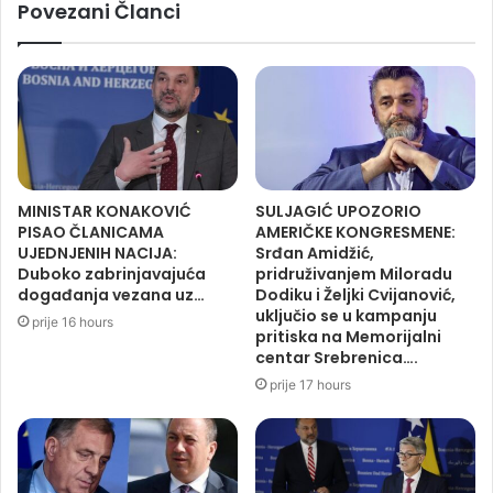
Povezani Članci
MINISTAR KONAKOVIĆ
SULJAGIĆ UPOZORIO
PISAO ČLANICAMA
AMERIČKE KONGRESMENE:
UJEDNJENIH NACIJA:
Srđan Amidžić,
Duboko zabrinjavajuća
pridruživanjem Miloradu
događanja vezana uz…
Dodiku i Željki Cvijanović,
uključio se u kampanju
prije 16 hours
pritiska na Memorijalni
centar Srebrenica….
prije 17 hours