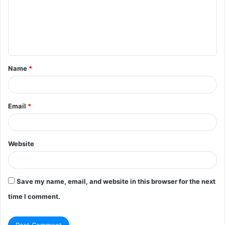
m
e
n
t
Name
*
*
Email
*
Website
Save my name, email, and website in this browser for the next
time I comment.