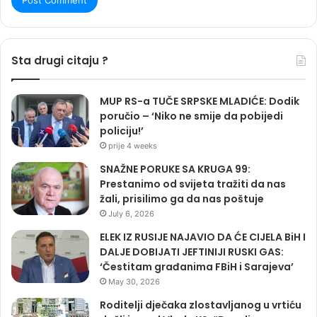
Sta drugi citaju ?
MUP RS-a TUČE SRPSKE MLADIĆE: Dodik
poručio – ‘Niko ne smije da pobijedi
policiju!’
prije 4 weeks
SNAŽNE PORUKE SA KRUGA 99:
Prestanimo od svijeta tražiti da nas
žali, prisilimo ga da nas poštuje
July 6, 2026
ELEK IZ RUSIJE NAJAVIO DA ĆE CIJELA BiH I
DALJE DOBIJATI JEFTINIJI RUSKI GAS:
‘Čestitam građanima FBiH i Sarajeva’
May 30, 2026
Roditelji dječaka zlostavljanog u vrtiću