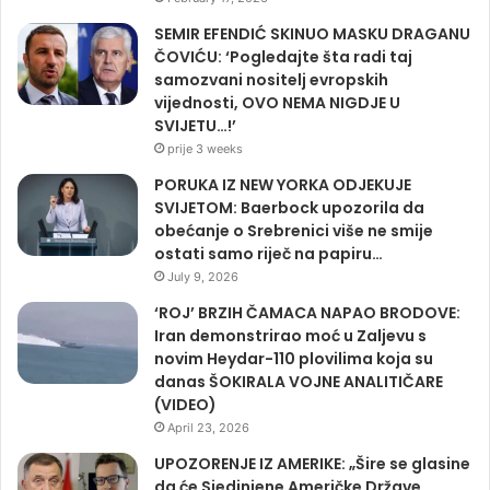
SEMIR EFENDIĆ SKINUO MASKU DRAGANU
ČOVIĆU: ‘Pogledajte šta radi taj
samozvani nositelj evropskih
vijednosti, OVO NEMA NIGDJE U
SVIJETU…!’
prije 3 weeks
PORUKA IZ NEW YORKA ODJEKUJE
SVIJETOM: Baerbock upozorila da
obećanje o Srebrenici više ne smije
ostati samo riječ na papiru…
July 9, 2026
‘ROJ’ BRZIH ČAMACA NAPAO BRODOVE:
Iran demonstrirao moć u Zaljevu s
novim Heydar-110 plovilima koja su
danas ŠOKIRALA VOJNE ANALITIČARE
(VIDEO)
April 23, 2026
UPOZORENJE IZ AMERIKE: „Šire se glasine
da će Sjedinjene Američke Države