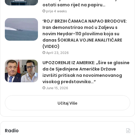
ostati samo riječ na papiru…
prije 4 weeks
‘ROJ’ BRZIH ČAMACA NAPAO BRODOVE:
Iran demonstrirao moć u Zaljevu s
novim Heydar-110 plovilima koja su
danas ŠOKIRALA VOJNE ANALITIČARE
(VIDEO)
April 23, 2026
UPOZORENJE IZ AMERIKE: „Šire se glasine
da će Sjedinjene Američke Države
izvršiti pritisak na novoimenovanog
visokog predstavnika…“
June 15, 2026
Učitaj Više
Radio