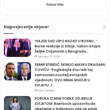
Pokazi Više
Najposjecenije objave!
‘HAJDE SAD LEPO NAZAD U BOSNU…’:
Burne reakcije iz Srbije, nakon istupa
Željke Cvijanović u Beogradu…
February 17, 2026
SEMIR EFENDIĆ SKINUO MASKU DRAGANU
ČOVIĆU: ‘Pogledajte šta radi taj
samozvani nositelj evropskih
vijednosti, OVO NEMA NIGDJE U
SVIJETU…!’
prije 3 weeks
PORUKA IZ NEW YORKA ODJEKUJE
SVIJETOM: Baerbock upozorila da
obećanje o Srebrenici više ne smije