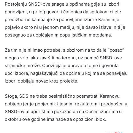
Postojanju SNSD-ove snage u općinama gdje su izbori
ponovljeni, u prilog govori i činjenica da se tokom cijele
predizborne kampanje za ponovljene izbore Karan nije
pojavio skoro ni u jednom mediju, nije davao izjave, niti je
posegnuo za uobičajenim populističkim metodama.
Za tim nije ni imao potrebe, s obzirom na to da je “posao”
mogao vrlo lako završiti na terenu, uz pomoć SNSD-ove
stranačke mreže. Opozicija je upravo o tome i govorila
uoči izbora, naglašavajući da općine u kojima se ponavljaju
izbori dobijaju novac kroz projekte.
Stoga, SDS ne treba pesimistično posmatrati Karanovu
pobjedu jer je pobjednik tijesnim rezultatom i prednošću u
SNSD-ovim uporištima pokazao da na Općim izborima u
oktobru ove godine ima nade za opozicioni blok.