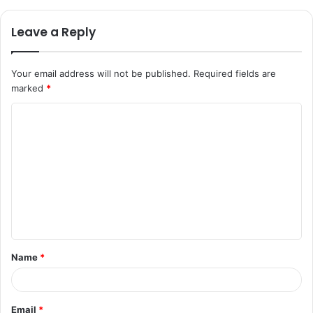
Leave a Reply
Your email address will not be published.
Required fields are
marked
*
C
o
m
m
e
n
t
Name
*
*
Email
*