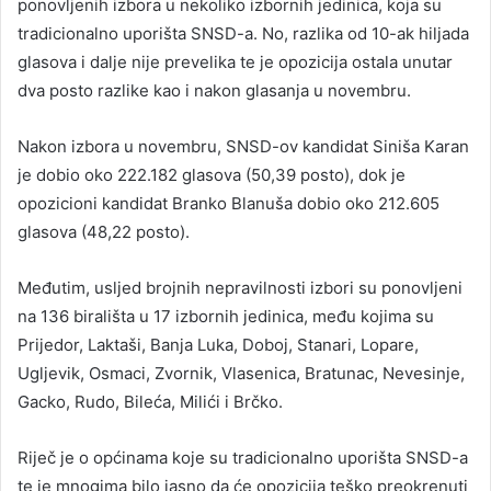
ponovljenih izbora u nekoliko izbornih jedinica, koja su
tradicionalno uporišta SNSD-a. No, razlika od 10-ak hiljada
glasova i dalje nije prevelika te je opozicija ostala unutar
dva posto razlike kao i nakon glasanja u novembru.
Nakon izbora u novembru, SNSD-ov kandidat Siniša Karan
je dobio oko 222.182 glasova (50,39 posto), dok je
opozicioni kandidat Branko Blanuša dobio oko 212.605
glasova (48,22 posto).
Međutim, usljed brojnih nepravilnosti izbori su ponovljeni
na 136 birališta u 17 izbornih jedinica, među kojima su
Prijedor, Laktaši, Banja Luka, Doboj, Stanari, Lopare,
Ugljevik, Osmaci, Zvornik, Vlasenica, Bratunac, Nevesinje,
Gacko, Rudo, Bileća, Milići i Brčko.
Riječ je o općinama koje su tradicionalno uporišta SNSD-a
te je mnogima bilo jasno da će opozicija teško preokrenuti