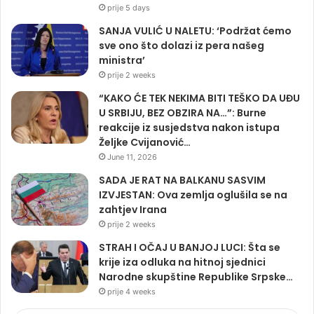
prije 5 days
SANJA VULIĆ U NALETU: ‘Podržat ćemo
sve ono što dolazi iz pera našeg
ministra’
prije 2 weeks
“KAKO ĆE TEK NEKIMA BITI TEŠKO DA UĐU
U SRBIJU, BEZ OBZIRA NA…”: Burne
reakcije iz susjedstva nakon istupa
Željke Cvijanović…
June 11, 2026
SADA JE RAT NA BALKANU SASVIM
IZVJESTAN: Ova zemlja oglušila se na
zahtjev Irana
prije 2 weeks
STRAH I OČAJ U BANJOJ LUCI: Šta se
krije iza odluka na hitnoj sjednici
Narodne skupštine Republike Srpske…
prije 4 weeks