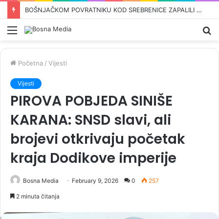
OVO SU KANDIDATI SNSD-a ZA PARLAMENT BiH: Pored Vulićke i Amidžića tu su i…
Meni
Pr
Početna
/
Vijesti
Vijesti
PIROVA POBJEDA SINIŠE
KARANA: SNSD slavi, ali
brojevi otkrivaju početak
kraja Dodikove imperije
Bosna Media
February 9, 2026
0
257
2 minuta čitanja