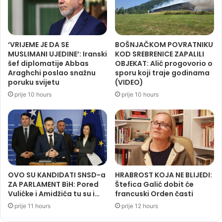
‘VRIJEME JE DA SE
BOŠNJAČKOM POVRATNIKU
MUSLIMANI UJEDINE’: Iranski
KOD SREBRENICE ZAPALILI
šef diplomatije Abbas
OBJEKAT: Alić progovorio o
Araghchi poslao snažnu
sporu koji traje godinama
poruku svijetu
(VIDEO)
prije 10 hours
prije 10 hours
OVO SU KANDIDATI SNSD-a
HRABROST KOJA NE BLIJEDI:
ZA PARLAMENT BiH: Pored
Štefica Galić dobit će
Vulićke i Amidžića tu su i…
francuski Orden časti
prije 11 hours
prije 12 hours