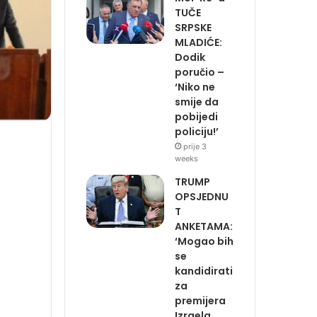
TUČE
SRPSKE
MLADIĆE:
Dodik
poručio –
‘Niko ne
smije da
pobijedi
policiju!’
prije 3
weeks
TRUMP
OPSJEDNU
T
ANKETAMA:
‘Mogao bih
se
kandidirati
za
premijera
Izraela,