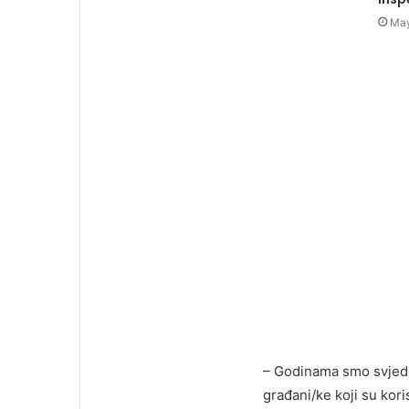
May
– Godinama smo svjed
građani/ke koji su kori