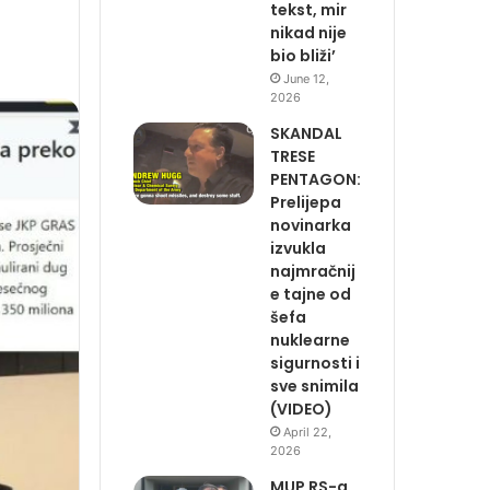
tekst, mir
nikad nije
bio bliži’
June 12,
2026
SKANDAL
TRESE
PENTAGON:
Prelijepa
novinarka
izvukla
najmračnij
e tajne od
šefa
nuklearne
sigurnosti i
sve snimila
(VIDEO)
April 22,
2026
MUP RS-a