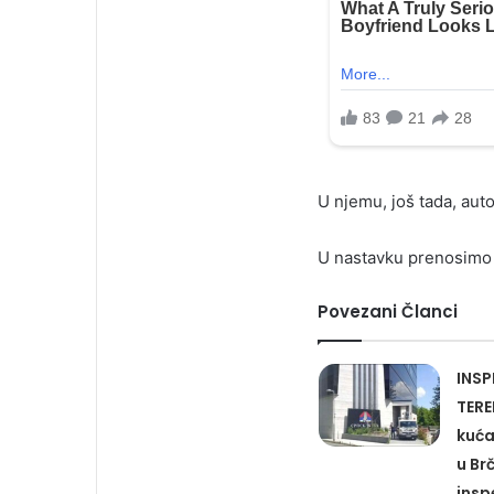
U njemu, još tada, auto
U nastavku prenosimo 
Povezani Članci
INSP
TERE
kuća
u Br
insp