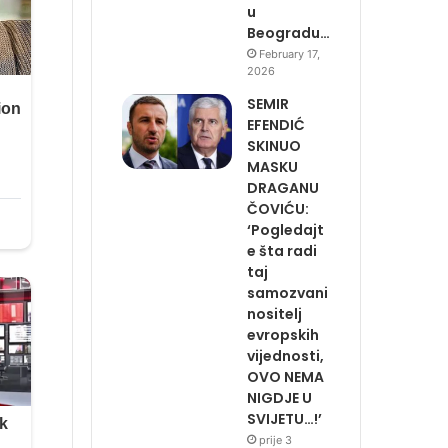
u
Beogradu…
February 17,
2026
SEMIR
EFENDIĆ
SKINUO
MASKU
DRAGANU
ČOVIĆU:
‘Pogledajt
e šta radi
taj
samozvani
nositelj
evropskih
vijednosti,
OVO NEMA
NIGDJE U
SVIJETU…!’
prije 3