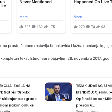
r na proste činioce rastavlja Konakovića i lažna obećanja koja je
kompletan tekst Istinomjera objavljen 28. novembra 2017. godi
EKCIJA IZAŠLA NA
TEŽAK UDARAC SEM
N: Natpis ‘Srpska
EFENDIĆU: Cjelokup
’ uklonjen sa zgrade
Općinski odbor SBi
čkom nakon odluke
prešao u…
ekcije
prije 3 weeks