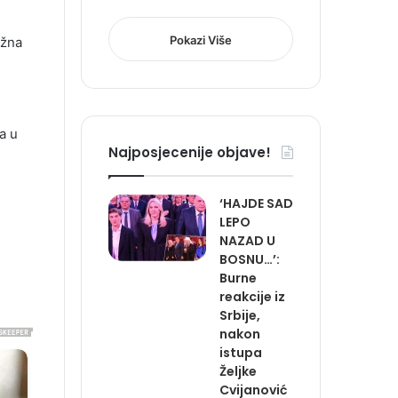
Pokazi Više
ažna
a u
Najposjecenije objave!
‘HAJDE SAD
LEPO
NAZAD U
BOSNU…’:
Burne
reakcije iz
Srbije,
nakon
istupa
Željke
Cvijanović