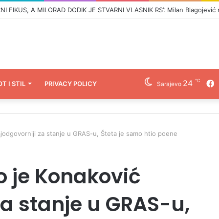
℃
24
F
OT I STIL
PRIVACY POLICY
Sarajevo
ajodgovorniji za stanje u GRAS-u, Šteta je samo htio poene
o je Konaković
za stanje u GRAS-u,