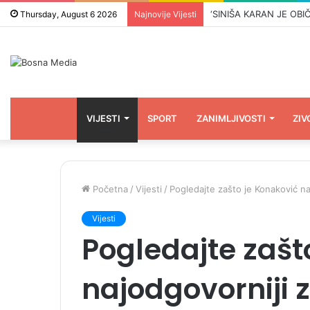
Thursday, August 6 2026
Najnovije Vijesti
VIJESTI
SPORT
ZANIMLJIVOSTI
ZIV
Početna
/
Vijesti
/
Pogledajte zašto je Konaković n
Vijesti
Pogledajte zašt
najodgovorniji 