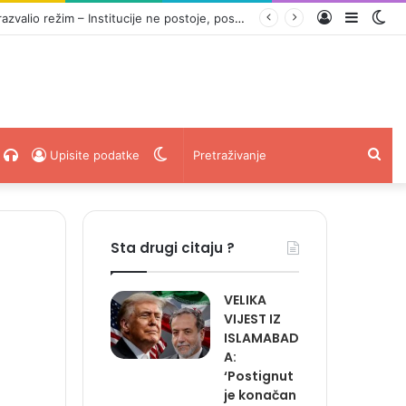
Prijava
Sideba
Sw
‘SINIŠA KARAN JE OBIČNI FIKUS, A MILORAD DODIK JE STVARNI VLASNIK RS’: Milan Blagojević razvalio režim – Institucije ne postoje, postoji samo slijepo roblje
ski
acebook
Radio
Switch
Pret
Upisite podatke
Uživo
skin
Sta drugi citaju ?
VELIKA
VIJEST IZ
ISLAMABAD
A:
‘Postignut
je konačan