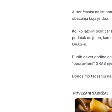
Autor članka na Istinom
obećanja koja je dao
Koliko lažljivi politič
podatak da je on, kao 
GRAS-u.
Punih devet godina on 
“oporavljeni” GRAS nje
Donosimo tadašnju naslo