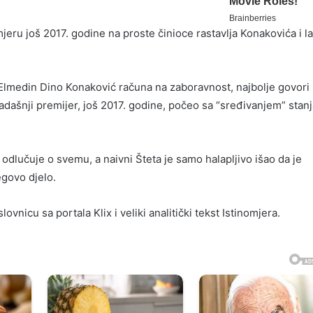
jeru još 2017. godine na proste činioce rastavlja Konakovića i l
ar Elmedin Dino Konaković računa na zaboravnost, najbolje govori
tadašnji premijer, još 2017. godine, počeo sa “sređivanjem” stanj
odlučuje o svemu, a naivni Šteta je samo halapljivo išao da je
govo djelo.
vnicu sa portala Klix i veliki analitički tekst Istinomjera.