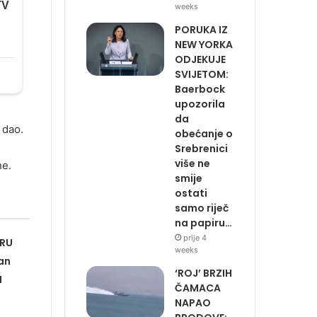
weeks
PORUKA IZ
NEW YORKA
ODJEKUJE
SVIJETOM:
Baerbock
upozorila
da
 dao.
obećanje o
Srebrenici
više ne
ne.
smije
ostati
samo riječ
na papiru…
prije 4
IRU
weeks
an
‘ROJ’ BRZIH
H
ČAMACA
NAPAO