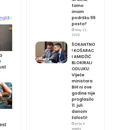
tamo
imam
podršku 99
posto!’
May 22,
2026
ŠOKANTNO
! KOŠARAC
I AMIDŽIĆ
BLOKIRALI
ODLUKU:
Vijeće
ministara
BiH ni ove
godine nije
proglasilo
11. juli
danom
žalosti!
prije 4
weeks