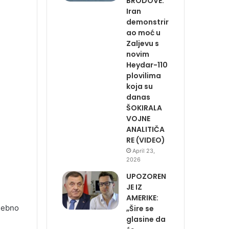
BRODOVE:
Iran
demonstrir
ao moć u
Zaljevu s
novim
Heydar-110
plovilima
koja su
danas
ŠOKIRALA
VOJNE
ANALITIČA
RE (VIDEO)
April 23,
2026
UPOZOREN
JE IZ
AMERIKE:
sebno
„Šire se
glasine da