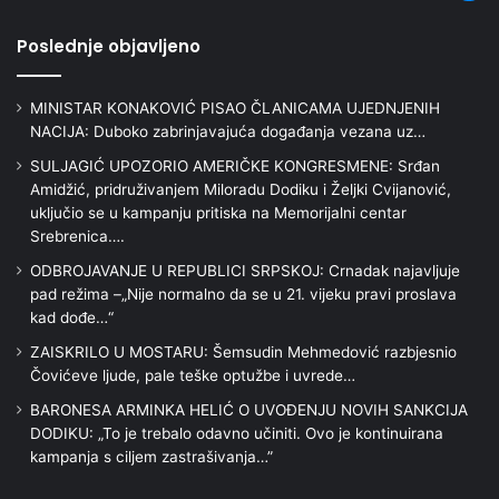
Poslednje objavljeno
MINISTAR KONAKOVIĆ PISAO ČLANICAMA UJEDNJENIH
NACIJA: Duboko zabrinjavajuća događanja vezana uz…
SULJAGIĆ UPOZORIO AMERIČKE KONGRESMENE: Srđan
Amidžić, pridruživanjem Miloradu Dodiku i Željki Cvijanović,
uključio se u kampanju pritiska na Memorijalni centar
Srebrenica….
ODBROJAVANJE U REPUBLICI SRPSKOJ: Crnadak najavljuje
pad režima –„Nije normalno da se u 21. vijeku pravi proslava
kad dođe…“
ZAISKRILO U MOSTARU: Šemsudin Mehmedović razbjesnio
Čovićeve ljude, pale teške optužbe i uvrede…
BARONESA ARMINKA HELIĆ O UVOĐENJU NOVIH SANKCIJA
DODIKU: „To je trebalo odavno učiniti. Ovo je kontinuirana
kampanja s ciljem zastrašivanja…”