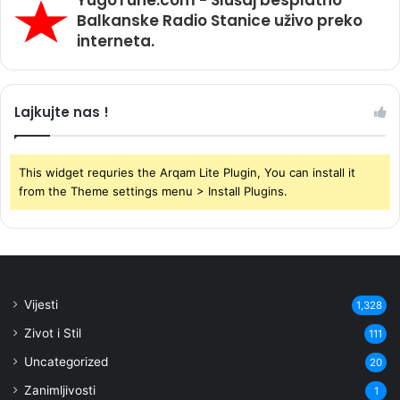
YugoTune.com - Slušaj besplatno
Balkanske Radio Stanice uživo preko
interneta.
Lajkujte nas !
This widget requries the Arqam Lite Plugin, You can install it
from the Theme settings menu > Install Plugins.
Vijesti
1,328
Zivot i Stil
111
Uncategorized
20
Zanimljivosti
1