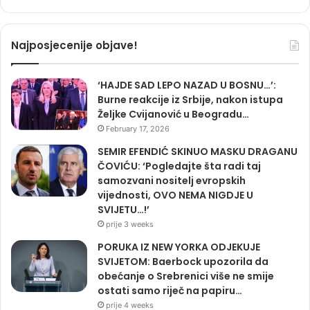
Najposjecenije objave!
‘HAJDE SAD LEPO NAZAD U BOSNU…’:
Burne reakcije iz Srbije, nakon istupa
Željke Cvijanović u Beogradu…
February 17, 2026
SEMIR EFENDIĆ SKINUO MASKU DRAGANU
ČOVIĆU: ‘Pogledajte šta radi taj
samozvani nositelj evropskih
vijednosti, OVO NEMA NIGDJE U
SVIJETU…!’
prije 3 weeks
PORUKA IZ NEW YORKA ODJEKUJE
SVIJETOM: Baerbock upozorila da
obećanje o Srebrenici više ne smije
ostati samo riječ na papiru…
prije 4 weeks