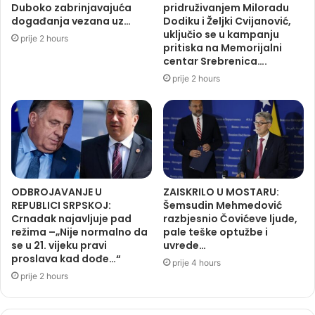
Duboko zabrinjavajuća
pridruživanjem Miloradu
događanja vezana uz…
Dodiku i Željki Cvijanović,
uključio se u kampanju
prije 2 hours
pritiska na Memorijalni
centar Srebrenica….
prije 2 hours
ODBROJAVANJE U
ZAISKRILO U MOSTARU:
REPUBLICI SRPSKOJ:
Šemsudin Mehmedović
Crnadak najavljuje pad
razbjesnio Čovićeve ljude,
režima –„Nije normalno da
pale teške optužbe i
se u 21. vijeku pravi
uvrede…
proslava kad dođe…“
prije 4 hours
prije 2 hours