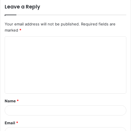
Leave a Reply
Your email address will not be published.
Required fields are
marked
*
C
o
m
m
e
n
t
Name
*
*
Email
*