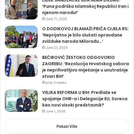
LIDER SANDŽAČKE SDA NEMA DILEMU:
‘Puna podrška Islamskoj Republici Iran i
njenom narodu!’
June 11, 2026
O DODIKOVOJ BLAMAŽI PRIČA CIJELA RS:
‘Neprijatno je bilo slušati opravdane
zvižduke naroda Miloradu…’
June 21, 2026
BEĆIROVIĆ ŽESTOKO ODGOVORIO
ZAGREBU: ‘Rezolucija Hrvatskog sabora
je neprihvatljivo miješanje u unutrašnje
stvari BiH’
prije 3 weeks
VELIKA REFORMA U BiH: Predlaže se
spajanje OHR-a i Delegacije EU, Soreca
kao novi visoki predstavnik?
June 1, 2026
Pokazi Više