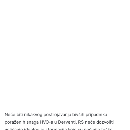
Neće biti nikakvog postrojavanja bivših pripadnika
poraženih snaga HVO-a u Derventi, RS neće dozvoliti
veličanje ideologije i formacija koje su počinile teške