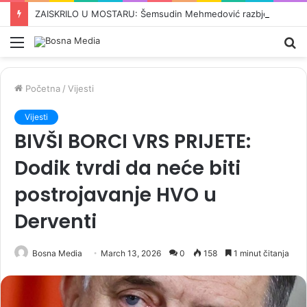
ZAISKRILO U MOSTARU: Šemsudin Mehmedović razbjesnio Čovićeve ljude, pale teške optužbe i uvrede…
Meni
Pr
Početna
/
Vijesti
Vijesti
BIVŠI BORCI VRS PRIJETE:
Dodik tvrdi da neće biti
postrojavanje HVO u
Derventi
Bosna Media
March 13, 2026
0
158
1 minut čitanja