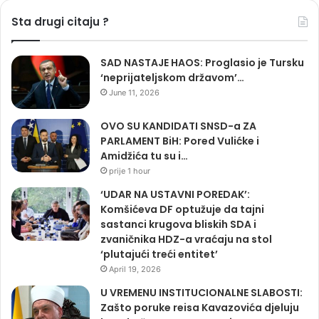
Sta drugi citaju ?
SAD NASTAJE HAOS: Proglasio je Tursku
‘neprijateljskom državom’…
June 11, 2026
OVO SU KANDIDATI SNSD-a ZA
PARLAMENT BiH: Pored Vulićke i
Amidžića tu su i…
prije 1 hour
‘UDAR NA USTAVNI POREDAK’:
Komšićeva DF optužuje da tajni
sastanci krugova bliskih SDA i
zvaničnika HDZ-a vraćaju na stol
‘plutajući treći entitet’
April 19, 2026
U VREMENU INSTITUCIONALNE SLABOSTI:
Zašto poruke reisa Kavazovića djeluju