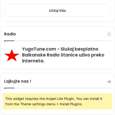
Učitaj Više
Radio
YugoTune.com - Slušaj besplatno
Balkanske Radio Stanice uživo preko
interneta.
Lajkujte nas !
This widget requries the Arqam Lite Plugin, You can install it
from the Theme settings menu > Install Plugins.