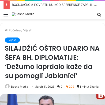
OVO SU KANDIDATI SNSD-a ZA PARLAMENT BiH: Pored Vulićke i Amidžića tu su i…
Meni
Pr
Početna
/
Vijesti
Vijesti
SILAJDŽIĆ OŠTRO UDARIO NA
ŠEFA BH. DIPLOMATIJE:
‘Dežurno laprdalo kaže da
su pomogli Jablanici’
Bosna Media
March 11, 2026
0
209
1 minut čitanja