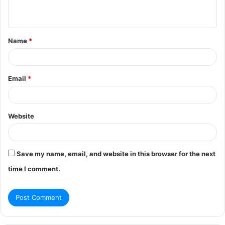
n
t
Name
*
*
Email
*
Website
Save my name, email, and website in this browser for the next
time I comment.