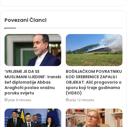
Povezani Članci
‘VRIJEME JE DA SE
BOŠNJAČKOM POVRATNIKU
MUSLIMANI UJEDINE’: Iranski
KOD SREBRENICE ZAPALILI
šef diplomatije Abbas
OBJEKAT: Alić progovorio o
Araghchi poslao snažnu
sporu koji traje godinama
poruku svijetu
(VIDEO)
prije 9 minutes
prije 12 minutes