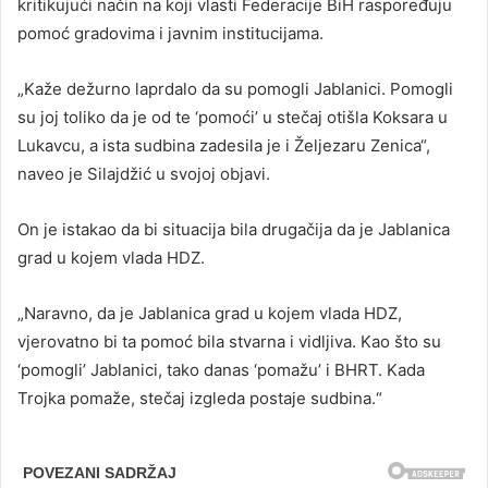
kritikujući način na koji vlasti Federacije BiH raspoređuju
pomoć gradovima i javnim institucijama.
„Kaže dežurno laprdalo da su pomogli Jablanici. Pomogli
su joj toliko da je od te ‘pomoći’ u stečaj otišla Koksara u
Lukavcu, a ista sudbina zadesila je i Željezaru Zenica“,
naveo je Silajdžić u svojoj objavi.
On je istakao da bi situacija bila drugačija da je Jablanica
grad u kojem vlada HDZ.
„Naravno, da je Jablanica grad u kojem vlada HDZ,
vjerovatno bi ta pomoć bila stvarna i vidljiva. Kao što su
‘pomogli’ Jablanici, tako danas ‘pomažu’ i BHRT. Kada
Trojka pomaže, stečaj izgleda postaje sudbina.“