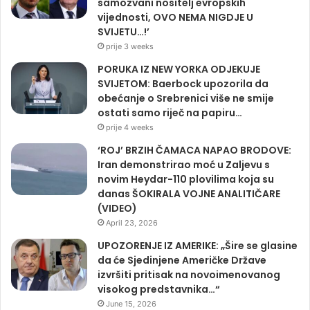
samozvani nositelj evropskih
vijednosti, OVO NEMA NIGDJE U
SVIJETU…!’
prije 3 weeks
PORUKA IZ NEW YORKA ODJEKUJE
SVIJETOM: Baerbock upozorila da
obećanje o Srebrenici više ne smije
ostati samo riječ na papiru…
prije 4 weeks
‘ROJ’ BRZIH ČAMACA NAPAO BRODOVE:
Iran demonstrirao moć u Zaljevu s
novim Heydar-110 plovilima koja su
danas ŠOKIRALA VOJNE ANALITIČARE
(VIDEO)
April 23, 2026
UPOZORENJE IZ AMERIKE: „Šire se glasine
da će Sjedinjene Američke Države
izvršiti pritisak na novoimenovanog
visokog predstavnika…“
June 15, 2026