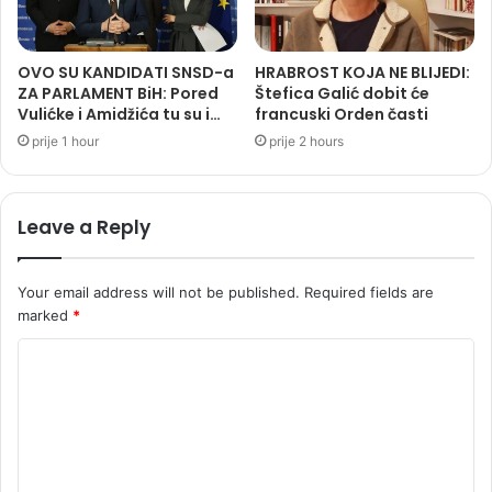
OVO SU KANDIDATI SNSD-a
HRABROST KOJA NE BLIJEDI:
ZA PARLAMENT BiH: Pored
Štefica Galić dobit će
Vulićke i Amidžića tu su i…
francuski Orden časti
prije 1 hour
prije 2 hours
Leave a Reply
Your email address will not be published.
Required fields are
marked
*
C
o
m
m
e