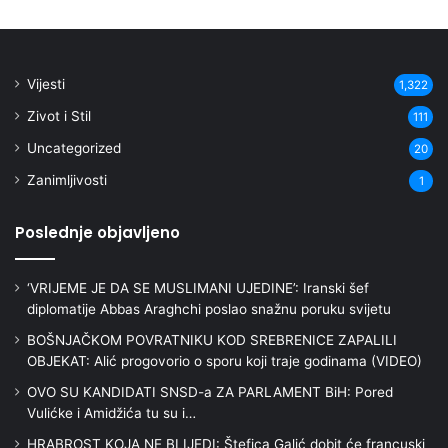
Vijesti
1,322
Zivot i Stil
111
Uncategorized
20
Zanimljivosti
1
Poslednje objavljeno
‘VRIJEME JE DA SE MUSLIMANI UJEDINE’: Iranski šef
diplomatije Abbas Araghchi poslao snažnu poruku svijetu
BOŠNJAČKOM POVRATNIKU KOD SREBRENICE ZAPALILI
OBJEKAT: Alić progovorio o sporu koji traje godinama (VIDEO)
OVO SU KANDIDATI SNSD-a ZA PARLAMENT BiH: Pored
Vulićke i Amidžića tu su i…
HRABROST KOJA NE BLIJEDI: Štefica Galić dobit će francuski