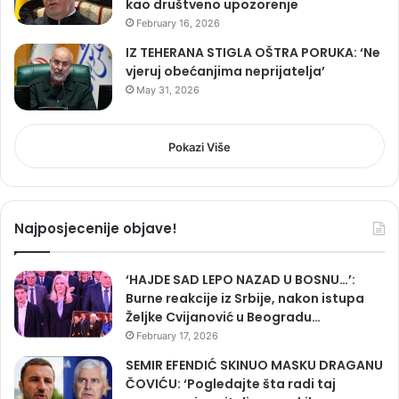
kao društveno upozorenje
February 16, 2026
IZ TEHERANA STIGLA OŠTRA PORUKA: ‘Ne
vjeruj obećanjima neprijatelja’
May 31, 2026
Pokazi Više
Najposjecenije objave!
‘HAJDE SAD LEPO NAZAD U BOSNU…’:
Burne reakcije iz Srbije, nakon istupa
Željke Cvijanović u Beogradu…
February 17, 2026
SEMIR EFENDIĆ SKINUO MASKU DRAGANU
ČOVIĆU: ‘Pogledajte šta radi taj