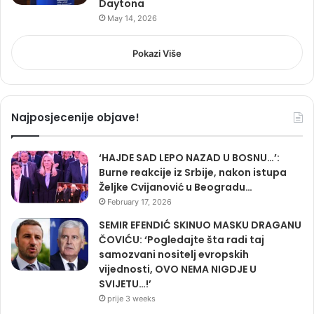
Daytona
May 14, 2026
Pokazi Više
Najposjecenije objave!
‘HAJDE SAD LEPO NAZAD U BOSNU…’:
Burne reakcije iz Srbije, nakon istupa
Željke Cvijanović u Beogradu…
February 17, 2026
SEMIR EFENDIĆ SKINUO MASKU DRAGANU
ČOVIĆU: ‘Pogledajte šta radi taj
samozvani nositelj evropskih
vijednosti, OVO NEMA NIGDJE U
SVIJETU…!’
prije 3 weeks