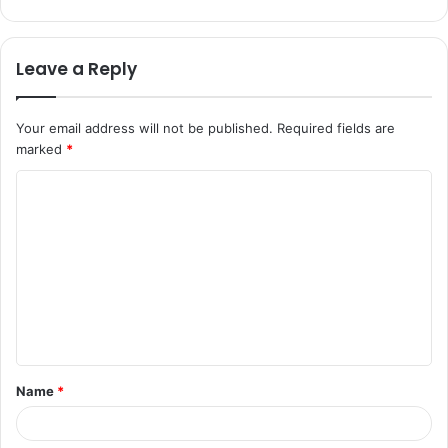
Leave a Reply
Your email address will not be published.
Required fields are
marked
*
C
o
m
m
e
n
t
Name
*
*