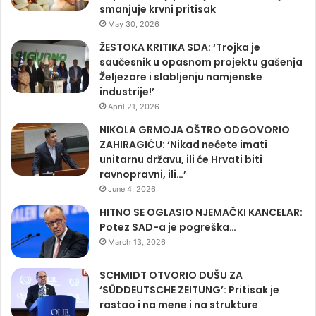
smanjuje krvni pritisak
May 30, 2026
ŽESTOKA KRITIKA SDA: ‘Trojka je
saučesnik u opasnom projektu gašenja
Željezare i slabljenju namjenske
industrije!’
April 21, 2026
NIKOLA GRMOJA OŠTRO ODGOVORIO
ZAHIRAGIĆU: ‘Nikad nećete imati
unitarnu državu, ili će Hrvati biti
ravnopravni, ili…’
June 4, 2026
HITNO SE OGLASIO NJEMAČKI KANCELAR:
Potez SAD-a je pogreška…
March 13, 2026
SCHMIDT OTVORIO DUŠU ZA
‘SÜDDEUTSCHE ZEITUNG’: Pritisak je
rastao i na mene i na strukture