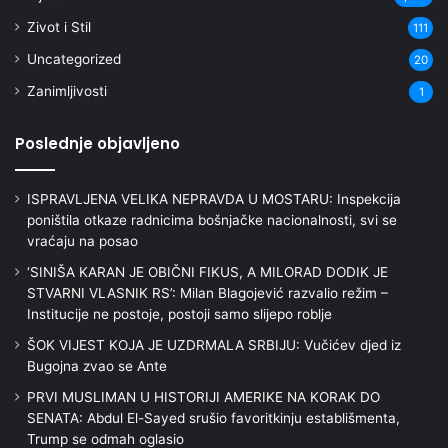
Zivot i Stil
111
Uncategorized
20
Zanimljivosti
1
Poslednje objavljeno
ISPRAVLJENA VELIKA NEPRAVDA U MOSTARU: Inspekcija
poništila otkaze radnicima bošnjačke nacionalnosti, svi se
vraćaju na posao
‘SINIŠA KARAN JE OBIČNI FIKUS, A MILORAD DODIK JE
STVARNI VLASNIK RS’: Milan Blagojević razvalio režim –
Institucije ne postoje, postoji samo slijepo roblje
ŠOK VIJEST KOJA JE UZDRMALA SRBIJU: Vučićev djed iz
Bugojna zvao se Ante
PRVI MUSLIMAN U HISTORIJI AMERIKE NA KORAK DO
SENATA: Abdul El-Sayed srušio favoritkinju establišmenta,
Trump se odmah oglasio