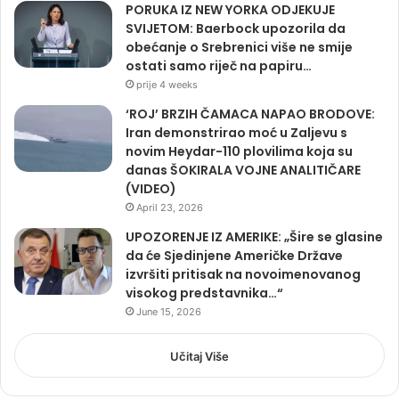
PORUKA IZ NEW YORKA ODJEKUJE
SVIJETOM: Baerbock upozorila da
obećanje o Srebrenici više ne smije
ostati samo riječ na papiru…
prije 4 weeks
‘ROJ’ BRZIH ČAMACA NAPAO BRODOVE:
Iran demonstrirao moć u Zaljevu s
novim Heydar-110 plovilima koja su
danas ŠOKIRALA VOJNE ANALITIČARE
(VIDEO)
April 23, 2026
UPOZORENJE IZ AMERIKE: „Šire se glasine
da će Sjedinjene Američke Države
izvršiti pritisak na novoimenovanog
visokog predstavnika…“
June 15, 2026
Učitaj Više