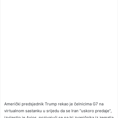
Američki predsjednik Trump rekao je čelnicima G7 na
virtualnom sastanku u srijedu da se Iran “uskoro predaje”,
izvijestio je Axios, pozivajući se na tri zvaničnika iz zemalja