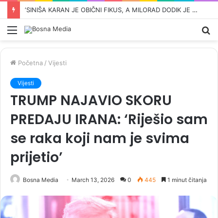
ŠOK VIJEST KOJA JE UZDRMALA SRBIJU: Vučićev djed iz Bugojna zvao se Ante
Meni
Pr
Početna
/
Vijesti
Vijesti
TRUMP NAJAVIO SKORU
PREDAJU IRANA: ‘Riješio sam
se raka koji nam je svima
prijetio’
Bosna Media
March 13, 2026
0
445
1 minut čitanja