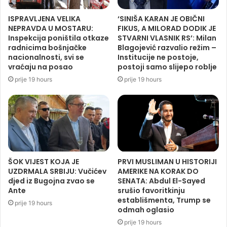
ISPRAVLJENA VELIKA
‘SINIŠA KARAN JE OBIČNI
NEPRAVDA U MOSTARU:
FIKUS, A MILORAD DODIK JE
Inspekcija poništila otkaze
STVARNI VLASNIK RS’: Milan
radnicima bošnjačke
Blagojević razvalio režim –
nacionalnosti, svi se
Institucije ne postoje,
vraćaju na posao
postoji samo slijepo roblje
prije 19 hours
prije 19 hours
ŠOK VIJEST KOJA JE
PRVI MUSLIMAN U HISTORIJI
UZDRMALA SRBIJU: Vučićev
AMERIKE NA KORAK DO
djed iz Bugojna zvao se
SENATA: Abdul El-Sayed
Ante
srušio favoritkinju
establišmenta, Trump se
prije 19 hours
odmah oglasio
prije 19 hours