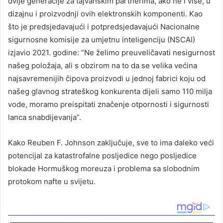
dvije generacije za tajvanskim partnerima, ako ne i više, u
dizajnu i proizvodnji ovih elektronskih komponenti. Kao
što je predsjedavajući i potpredsjedavajući Nacionalne
sigurnosne komisije za umjetnu inteligenciju (NSCAI)
izjavio 2021. godine: “Ne želimo preuveličavati nesigurnost
našeg položaja, ali s obzirom na to da se velika većina
najsavremenijih čipova proizvodi u jednoj fabrici koju od
našeg glavnog strateškog konkurenta dijeli samo 110 milja
vode, moramo preispitati značenje otpornosti i sigurnosti
lanca snabdijevanja”.
Kako Reuben F. Johnson zaključuje, sve to ima daleko veći
potencijal za katastrofalne posljedice nego posljedice
blokade Hormuškog moreuza i problema sa slobodnim
protokom nafte u svijetu.