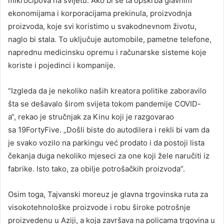
mikročipova na svijetu. Ako bi se ta opskrba glavnim
ekonomijama i korporacijama prekinula, proizvodnja
proizvoda, koje svi koristimo u svakodnevnom životu,
naglo bi stala. To uključuje automobile, pametne telefone,
naprednu medicinsku opremu i računarske sisteme koje
koriste i pojedinci i kompanije.
“Izgleda da je nekoliko naših kreatora politike zaboravilo
šta se dešavalo širom svijeta tokom pandemije COVID-
a“, rekao je stručnjak za Kinu koji je razgovarao
sa 19FortyFive. „Došli biste do autodilera i rekli bi vam da
je svako vozilo na parkingu već prodato i da postoji lista
čekanja duga nekoliko mjeseci za one koji žele naručiti iz
fabrike. Isto tako, za obilje potrošačkih proizvoda”.
Osim toga, Tajvanski moreuz je glavna trgovinska ruta za
visokotehnološke proizvode i robu široke potrošnje
proizvedenu u Aziji, a koja završava na policama trgovina u