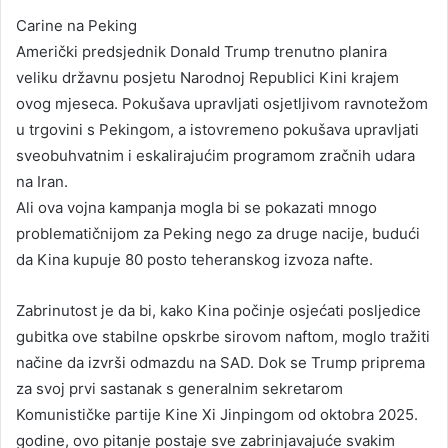
Carine na Peking
Američki predsjednik Donald Trump trenutno planira
veliku državnu posjetu Narodnoj Republici Kini krajem
ovog mjeseca. Pokušava upravljati osjetljivom ravnotežom
u trgovini s Pekingom, a istovremeno pokušava upravljati
sveobuhvatnim i eskalirajućim programom zračnih udara
na Iran.
Ali ova vojna kampanja mogla bi se pokazati mnogo
problematičnijom za Peking nego za druge nacije, budući
da Kina kupuje 80 posto teheranskog izvoza nafte.
Zabrinutost je da bi, kako Kina počinje osjećati posljedice
gubitka ove stabilne opskrbe sirovom naftom, moglo tražiti
načine da izvrši odmazdu na SAD. Dok se Trump priprema
za svoj prvi sastanak s generalnim sekretarom
Komunističke partije Kine Xi Jinpingom od oktobra 2025.
godine, ovo pitanje postaje sve zabrinjavajuće svakim