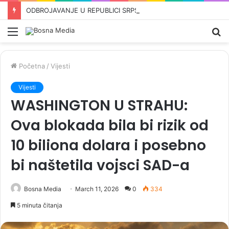
ODBROJAVANJE U REPUBLICI SRPSKOJ: Crnadak najavljuje pad režima –„Nije normalno da se u 21. vijeku pravi proslava kad dođe…“
Meni
Pr
Početna
/
Vijesti
Vijesti
WASHINGTON U STRAHU:
Ova blokada bila bi rizik od
10 biliona dolara i posebno
bi naštetila vojsci SAD-a
Bosna Media
March 11, 2026
0
334
5 minuta čitanja