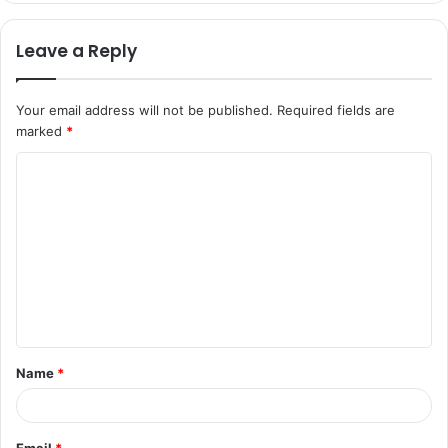
Leave a Reply
Your email address will not be published.
Required fields are
marked
*
C
o
m
m
e
n
t
Name
*
*
Email
*