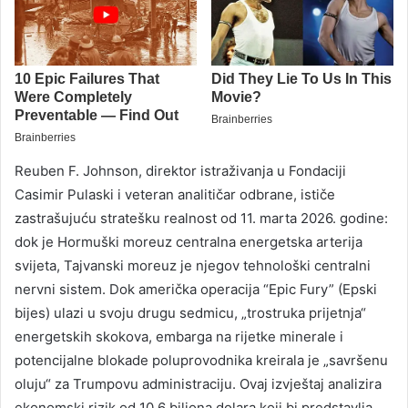
Reuben F. Johnson, direktor istraživanja u Fondaciji
Casimir Pulaski i veteran analitičar odbrane, ističe
zastrašujuću stratešku realnost od 11. marta 2026. godine:
dok je Hormuški moreuz centralna energetska arterija
svijeta, Tajvanski moreuz je njegov tehnološki centralni
nervni sistem. Dok američka operacija “Epic Fury” (Epski
bijes) ulazi u svoju drugu sedmicu, „trostruka prijetnja“
energetskih skokova, embarga na rijetke minerale i
potencijalne blokade poluprovodnika kreirala je „savršenu
oluju“ za Trumpovu administraciju. Ovaj izvještaj analizira
ekonomski rizik od 10,6 biliona dolara koji bi predstavlja