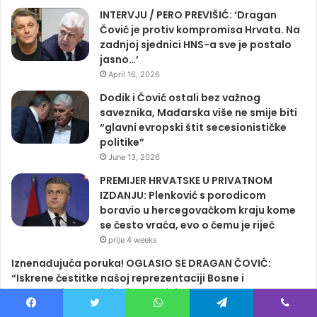
INTERVJU / PERO PREVIŠIĆ: ‘Dragan
Čović je protiv kompromisa Hrvata. Na
zadnjoj sjednici HNS-a sve je postalo
jasno…’
April 16, 2026
Dodik i Čović ostali bez važnog
saveznika, Mađarska više ne smije biti
“glavni evropski štit secesionističke
politike”
June 13, 2026
PREMIJER HRVATSKE U PRIVATNOM
IZDANJU: Plenković s porodicom
boravio u hercegovačkom kraju kome
se često vraća, evo o čemu je riječ
prije 4 weeks
Iznenađujuća poruka! OGLASIO SE DRAGAN ČOVIĆ:
“Iskrene čestitke našoj reprezentaciji Bosne i
Hercegovine na sjajnoj utakmici…”
June 25, 2026
Facebook
Twitter
WhatsApp
Telegram
Viber