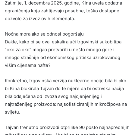
Zatim je, 1. decembra 2025. godine, Kina uvela dodatna
ograničenja koja zahtijevaju posebne, teško dostupne
dozvole za izvoz ovih elemenata.
Noćna mora ako se odnosi pogoršaju
Dakle, kako bi se ovaj eskalirajući trgovinski sukob tipa
“oko za oko” mogao pretvoriti u nešto mnogo gore i
mnogo strašnije od ekonomskog pritiska uzrokovanog
višim cijenama nafte?
Konkretno, trgovinska verzija nuklearne opcije bila bi ako
bi Kina blokirala Tajvan do te mjere da bi ostrvska nacija
bila odsječena od izvoza svog najcjenjenijeg i
najtraženijeg proizvoda: najsofisticiranijih mikročipova na
svijetu.
Tajvan trenutno proizvodi otprilike 90 posto najnaprednijih