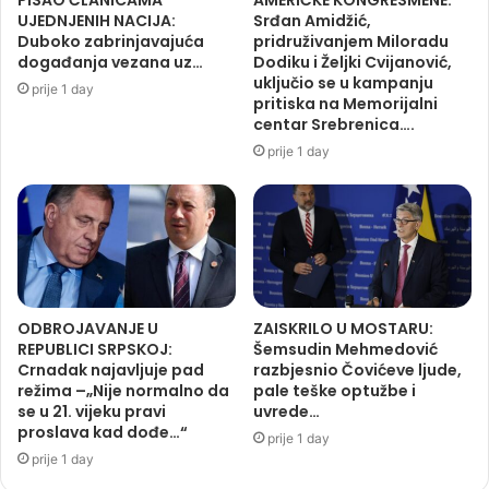
UJEDNJENIH NACIJA:
Srđan Amidžić,
Duboko zabrinjavajuća
pridruživanjem Miloradu
događanja vezana uz…
Dodiku i Željki Cvijanović,
uključio se u kampanju
prije 1 day
pritiska na Memorijalni
centar Srebrenica….
prije 1 day
ODBROJAVANJE U
ZAISKRILO U MOSTARU:
REPUBLICI SRPSKOJ:
Šemsudin Mehmedović
Crnadak najavljuje pad
razbjesnio Čovićeve ljude,
režima –„Nije normalno da
pale teške optužbe i
se u 21. vijeku pravi
uvrede…
proslava kad dođe…“
prije 1 day
prije 1 day