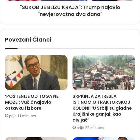
"SUKOB JE BLIZU KRAJA": Trump najavio
"nevjerovatna dva dana"
Povezani Članci
‘POŠTENIJE OD TOGA NE
SRPKINJA ZATRESLA
MOŽE’: Vučić najavio
ISTINOM O TRAKTORSKOJ
ostavku i izbore
KOLONI: ‘U Srbiji su gladne
Krajišnike ganjali kao
prije 11 minutes
divljač’
prije 22 minutes