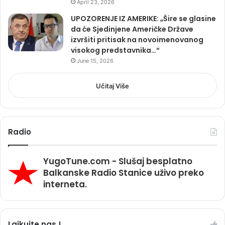
April 23, 2026
UPOZORENJE IZ AMERIKE: „Šire se glasine
da će Sjedinjene Američke Države
izvršiti pritisak na novoimenovanog
visokog predstavnika…“
June 15, 2026
Učitaj Više
Radio
YugoTune.com - Slušaj besplatno
Balkanske Radio Stanice uživo preko
interneta.
Lajkujte nas !