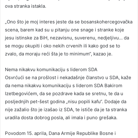
ova stranka istakla.
„Ono što je moj interes jeste da se bosanskohercegovačka
scena, barem kad su u pitanju one snage i stranke koje
jesu istinske za BiH, nezavisnu, suverenu, nedjeljivu… da
se mogu okupiti i oko nekih crvenih ili kako god se to
zvalo, da moraju reći šta je to minimum“, kazao je.
Nema nikakvu komunikaciju s liderom SDA
Osvrćući se na prošlost i nekadašnje članstvo u SDA, kaže
da nema nikakvu komunikaciju s liderom SDA Bakirom
Izetbegovićem, da se pozdrave kada se sretnu, te da u
posljednjih pet-šest godina „nisu popili kafu“. Dodaje da
nije zažalio što je izašao iz SDA, te ističe da je ta stranka
uradila dosta dobrog posla, ali imala i puno grešaka.
Povodom 15. aprila, Dana Armije Republike Bosne i