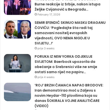
Burne reakcije iz Srbije, nakon istupa
Željke Cvijanović u Beogradu…
February 17, 2026
SEMIR EFENDIĆ SKINUO MASKU DRAGANU
ČOVIĆU: ‘Pogledajte šta radi taj
samozvani nositelj evropskih
vijednosti, OVO NEMA NIGDJE U
SVIJETU…!’
prije 3 weeks
PORUKA IZ NEW YORKA ODJEKUJE
SVIJETOM: Baerbock upozorila da
obećanje o Srebrenici više ne smije
ostati samo riječ na papiru…
prije 4 weeks
‘ROJ’ BRZIH ČAMACA NAPAO BRODOVE:
Iran demonstrirao moć u Zaljevu s
novim Heydar-110 plovilima koja su
danas ŠOKIRALA VOJNE ANALITIČARE
(VIDEO)