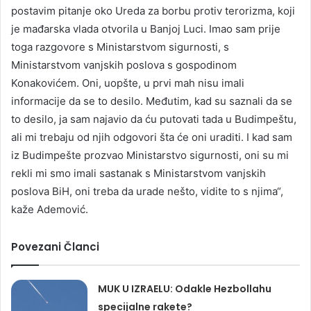
postavim pitanje oko Ureda za borbu protiv terorizma, koji
je mađarska vlada otvorila u Banjoj Luci. Imao sam prije
toga razgovore s Ministarstvom sigurnosti, s
Ministarstvom vanjskih poslova s gospodinom
Konakovićem. Oni, uopšte, u prvi mah nisu imali
informacije da se to desilo. Međutim, kad su saznali da se
to desilo, ja sam najavio da ću putovati tada u Budimpeštu,
ali mi trebaju od njih odgovori šta će oni uraditi. I kad sam
iz Budimpešte prozvao Ministarstvo sigurnosti, oni su mi
rekli mi smo imali sastanak s Ministarstvom vanjskih
poslova BiH, oni treba da urade nešto, vidite to s njima“,
kaže Ademović.
Povezani Članci
MUK U IZRAELU: Odakle Hezbollahu
specijalne rakete?