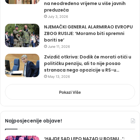
na neodređeno vrijeme u više javnih
preduzeća
July 3, 2026
NJEMAČKI GENERAL ALARMIRAO EVROPU
ZBOG RUSIJE: ‘Moramo biti spremni
boriti se’
June 11, 2026
Zvizdić otkriva: Dodik će morati otići u
političku penziju, ali to nije posao
stranaca nego opozicije u RS-u…
May 13, 2026
Pokazi Više
Najposjecenije objave!
‘HAJDE SAD LEPO NAZAD U BOSNU…’: