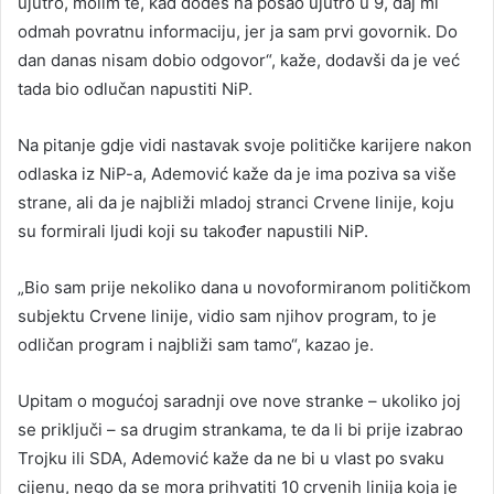
ujutro, molim te, kad dođeš na posao ujutro u 9, daj mi
odmah povratnu informaciju, jer ja sam prvi govornik. Do
dan danas nisam dobio odgovor“, kaže, dodavši da je već
tada bio odlučan napustiti NiP.
Na pitanje gdje vidi nastavak svoje političke karijere nakon
odlaska iz NiP-a, Ademović kaže da je ima poziva sa više
strane, ali da je najbliži mladoj stranci Crvene linije, koju
su formirali ljudi koji su također napustili NiP.
„Bio sam prije nekoliko dana u novoformiranom političkom
subjektu Crvene linije, vidio sam njihov program, to je
odličan program i najbliži sam tamo“, kazao je.
Upitam o mogućoj saradnji ove nove stranke – ukoliko joj
se priključi – sa drugim strankama, te da li bi prije izabrao
Trojku ili SDA, Ademović kaže da ne bi u vlast po svaku
cijenu, nego da se mora prihvatiti 10 crvenih linija koja je