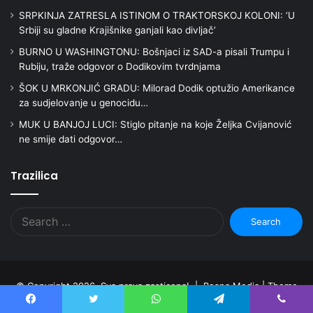
SRPKINJA ZATRESLA ISTINOM O TRAKTORSKOJ KOLONI: ‘U
Srbiji su gladne Krajišnike ganjali kao divljač’
BURNO U WASHINGTONU: Bošnjaci iz SAD-a pisali Trumpu i
Rubiju, traže odgovor o Dodikovim tvrdnjama
ŠOK U MRKONJIĆ GRADU: Milorad Dodik optužio Amerikance
za sudjelovanje u genocidu…
MUK U BANJOJ LUCI: Stiglo pitanje na koje Željka Cvijanović
ne smije dati odgovor…
Trazilica
Search
for:
© Copyright 2026, Sva prava zasticena! | Bosna Media |
Theme
by Bosna Media
Facebook
Twitter
WhatsApp
Telegram
Viber