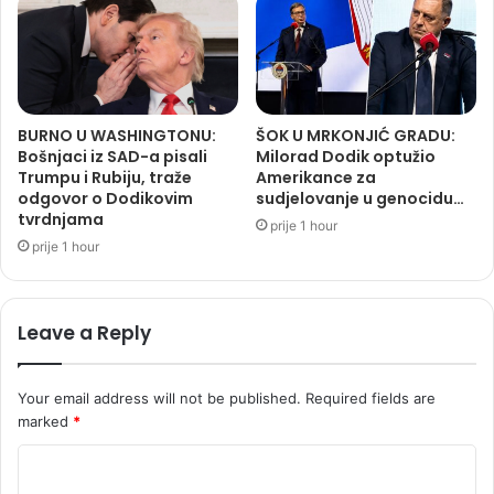
BURNO U WASHINGTONU:
ŠOK U MRKONJIĆ GRADU:
Bošnjaci iz SAD-a pisali
Milorad Dodik optužio
Trumpu i Rubiju, traže
Amerikance za
odgovor o Dodikovim
sudjelovanje u genocidu…
tvrdnjama
prije 1 hour
prije 1 hour
Leave a Reply
Your email address will not be published.
Required fields are
marked
*
C
o