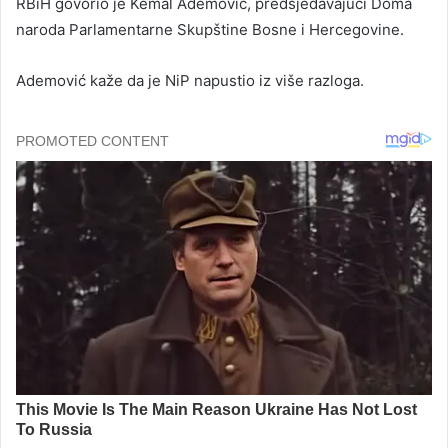
RBiH govorio je Kemal Ademović, predsjedavajući Doma
naroda Parlamentarne Skupštine Bosne i Hercegovine.
Ademović kaže da je NiP napustio iz više razloga.