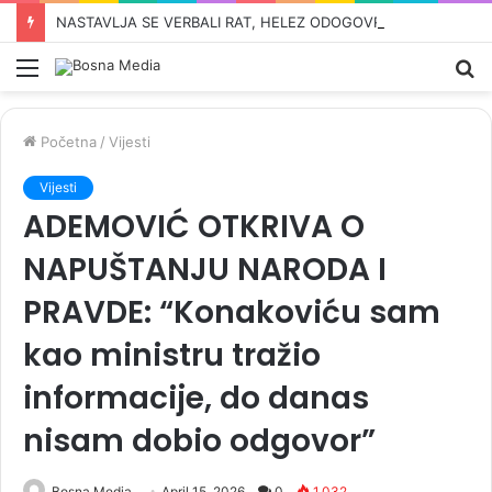
NASTAVLJA SE VERBALI RAT, HELEZ ODOGOVRIO VUČIĆU: ‘Nastaviš li ovako braniti Srbe i srpstvo, ostvarit ćeš cilj…’
Meni
Pr
Početna
/
Vijesti
Vijesti
ADEMOVIĆ OTKRIVA O
NAPUŠTANJU NARODA I
PRAVDE: “Konakoviću sam
kao ministru tražio
informacije, do danas
nisam dobio odgovor”
Bosna Media
April 15, 2026
0
1,032