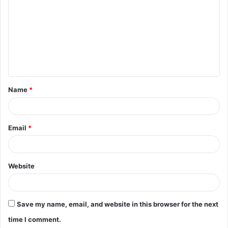
m
m
e
n
t
Name
*
*
Email
*
Website
Save my name, email, and website in this browser for the next
time I comment.