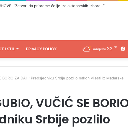
E: “Zatvori da pripreme ćelije iza oktobarskih izbora…”
℃
32
F
OT I STIL
PRIVACY POLICY
Sarajevo
ORIO ZA DAH: Predsjedniku Srbije pozlilo nakon vijesti iz Mađarske
UBIO, VUČIĆ SE BORI
niku Srbije pozlilo