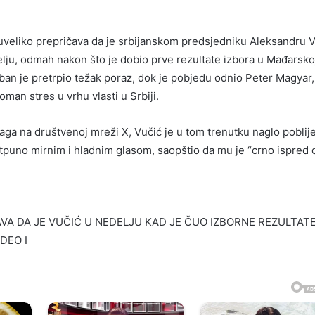
veliko prepričava da je srbijanskom predsjedniku Aleksandru 
jelju, odmah nakon što je dobio prve rezultate izbora u Mađarsko
an je pretrpio težak poraz, dok je pobjedu odnio Peter Magyar, 
man stres u vrhu vlasti u Srbiji.
aga na društvenoj mreži X, Vučić je u tom trenutku naglo poblije
otpuno mirnim i hladnim glasom, saopštio da mu je “crno ispred o
AVA DA JE VUČIĆ U NEDELJU KAD JE ČUO IZBORNE REZULTAT
DEO I