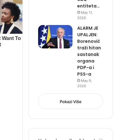
entiteta…
May 11,
2026
ALARM JE
UPALJEN:
Borenović
traži hitan
sastanak
organa
PDP-a i
PSS-a
May 9,
2026
Pokazi Više