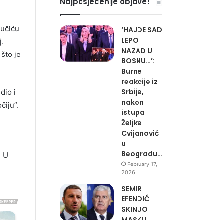
Najposjecenije objave!
Vučiću
‘HAJDE SAD
LEPO
j.
NAZAD U
što je
BOSNU…’:
Burne
reakcije iz
Srbije,
dio i
nakon
čiju”.
istupa
Željke
Cvijanović
u
Beogradu…
E U
February 17,
2026
SEMIR
EFENDIĆ
SKINUO
MASKU