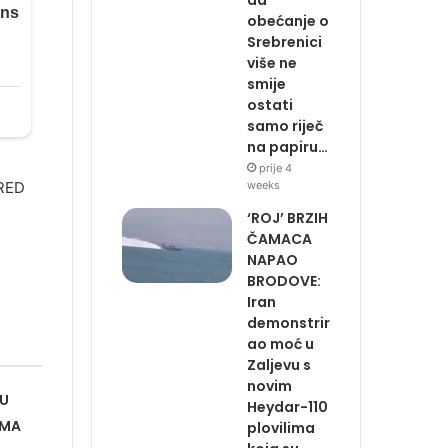
obećanje o
Srebrenici
više ne
smije
ostati
samo riječ
na papiru…
prije 4
RED
weeks
‘ROJ’ BRZIH
ČAMACA
NAPAO
BRODOVE:
Iran
demonstrir
ao moć u
Zaljevu s
novim
 U
Heydar-110
IMA
plovilima