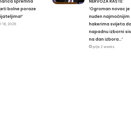
narica spremna
NERVOZA RASTE:
jeti bolne poraze
‘Ogroman novac je
ijateljima!’
nuđen najmoćnijim
hakerima svijeta d
il 18, 2026
napadnu izborni si
na dan izbora…’
prije 2 weeks