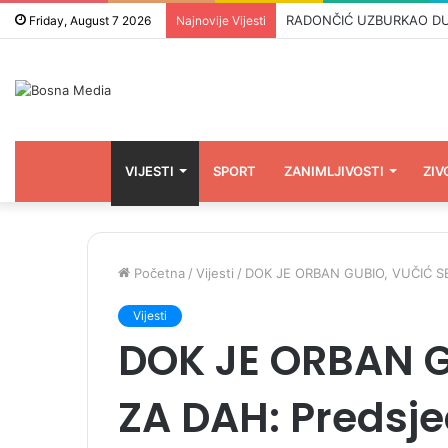
RADONČIĆ UZBURKAO DUHOV
Friday, August 7 2026
Najnovije Vijesti
VIJESTI
SPORT
ZANIMLJIVOSTI
ZIV
Početna
/
Vijesti
/
DOK JE ORBAN GUBIO, VUČIĆ SE B
Vijesti
DOK JE ORBAN G
ZA DAH: Predsjed