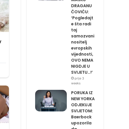
DRAGANU
ČOVIĆU:
‘Pogledajt
e šta radi
taj
samozvani
nositelj
evropskih
vijednosti,
OVO NEMA
NIGDJE U
SVIJETU…!’
prije 3
weeks
PORUKA IZ
NEW YORKA
ODJEKUJE
SVIJETOM:
Baerbock
upozorila
da