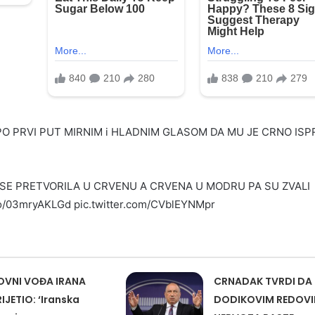
PO PRVI PUT MIRNIM i HLADNIM GLASOM DA MU JE CRNO ISP
 SE PRETVORILA U CRVENU A CRVENA U MODRU PA SU ZVALI
o/03mryAKLGd pic.twitter.com/CVblEYNMpr
OVNI VOĐA IRANA
CRNADAK TVRDI DA
IJETIO: ‘Iranska
DODIKOVIM REDOV