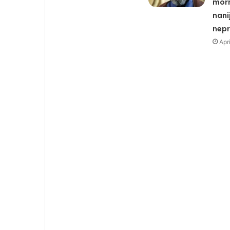
mor
nani
nepr
Apr