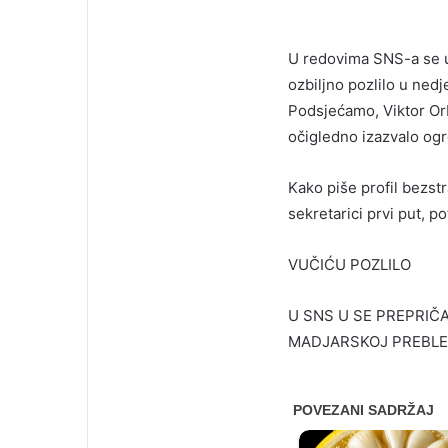
U redovima SNS-a se u
ozbiljno pozlilo u ned
Podsjećamo, Viktor Orb
očigledno izazvalo ogro
Kako piše profil bezstr
sekretarici prvi put, p
VUČIĆU POZLILO
U SNS U SE PREPRIČ
MADJARSKOJ PREBLE