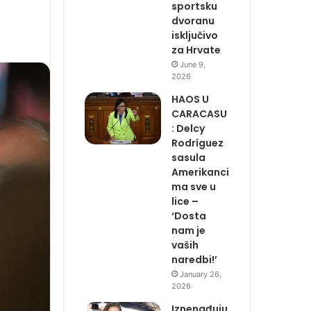
sportsku
dvoranu
isključivo
za Hrvate
June 9,
2026
HAOS U
CARACASU
: Delcy
Rodríguez
sasula
Amerikanci
ma sve u
lice –
‘Dosta
nam je
vaših
naredbi!’
January 26,
2026
Iznenađuju