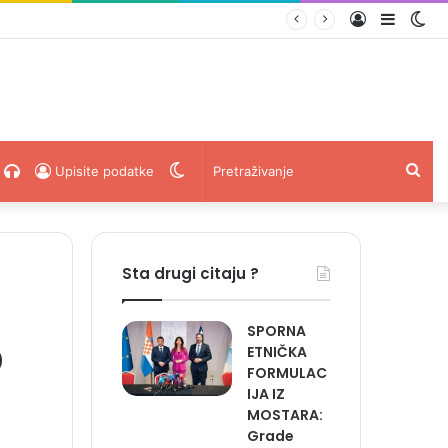
Prijava
Sideba
Sw
ski
acebook
Radio
Switch
Pret
Upisite podatke
Uživo
skin
Sta drugi citaju ?
SPORNA
O
ETNIČKA
FORMULAC
IJA IZ
MOSTARA:
Grade