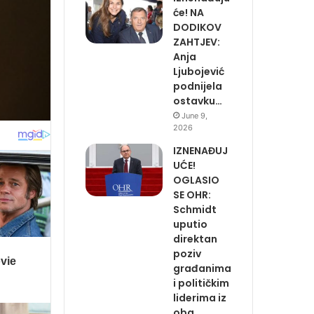
će! NA
DODIKOV
ZAHTJEV:
Anja
Ljubojević
podnijela
ostavku…
June 9,
2026
IZNENAĐUJ
UĆE!
OGLASIO
SE OHR:
Schmidt
uputio
direktan
poziv
građanima
i političkim
liderima iz
oba