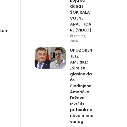
koja su
danas
ŠOKIRALA
VOJNE
a
ANALITIČA
RE (VIDEO)
stem
April 23,
2026
UPOZOREN
JE IZ
AMERIKE:
„Šire se
glasine da
će
Sjedinjene
Američke
Države
izvršiti
pritisak na
novoimeno
vanog