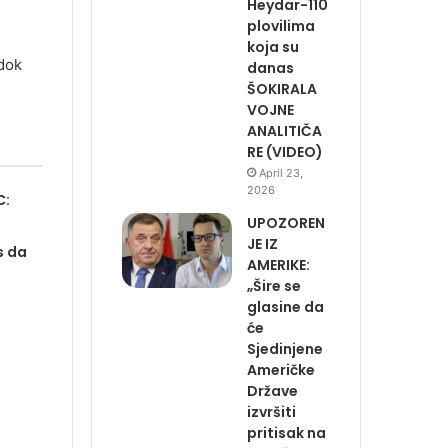
Heydar-110
plovilima
koja su
 dok
danas
ŠOKIRALA
VOJNE
ANALITIČA
RE (VIDEO)
April 23,
2026
C:
UPOZOREN
JE IZ
s da
AMERIKE:
„Šire se
glasine da
će
Sjedinjene
Američke
Države
izvršiti
pritisak na