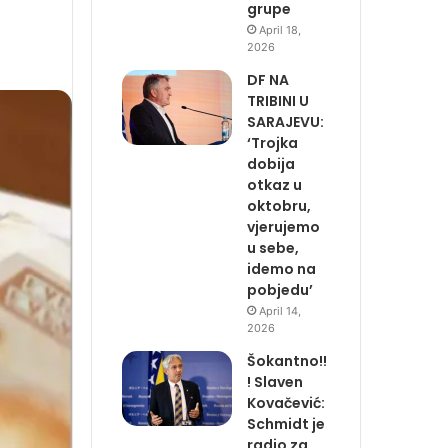
grupe
April 18,
2026
DF NA
TRIBINI U
SARAJEVU:
‘Trojka
dobija
otkaz u
oktobru,
vjerujemo
u sebe,
idemo na
pobjedu’
April 14,
2026
Šokantno!!
! Slaven
Kovačević:
Schmidt je
radio za