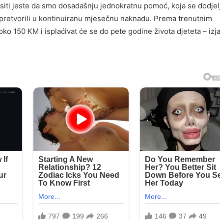
siti jeste da smo dosadašnju jednokratnu pomoć, koja se dodjelj
 pretvorili u kontinuiranu mjesečnu naknadu. Prema trenutnim
ko 150 KM i isplaćivat će se do pete godine života djeteta – izja