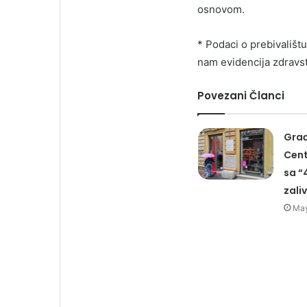
osnovom.
* Podaci o prebivališt
nam evidencija zdravstv
Povezani Članci
Građ
Cent
sa “
zali
May