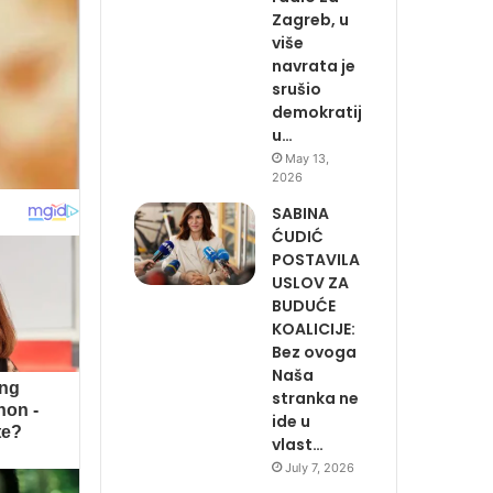
Zagreb, u
više
navrata je
srušio
demokratij
u…
May 13,
2026
SABINA
ĆUDIĆ
POSTAVILA
USLOV ZA
BUDUĆE
KOALICIJE:
Bez ovoga
Naša
stranka ne
ide u
vlast…
July 7, 2026