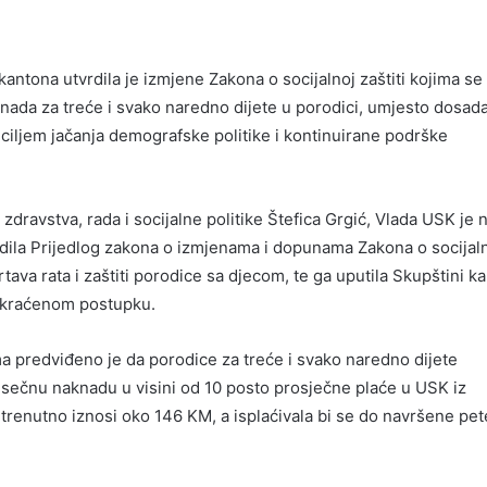
ntona utvrdila je izmjene Zakona o socijalnoj zaštiti kojima se
ada za treće i svako naredno dijete u porodici, umjesto dosad
ciljem jačanja demografske politike i kontinuirane podrške
 zdravstva, rada i socijalne politike Štefica Grgić, Vlada USK je 
rdila Prijedlog zakona o izmjenama i dopunama Zakona o socijal
h žrtava rata i zaštiti porodice sa djecom, te ga uputila Skupštini k
skraćenom postupku.
 predviđeno je da porodice za treće i svako naredno dijete
sečnu naknadu u visini od 10 posto prosječne plaće u USK iz
trenutno iznosi oko 146 KM, a isplaćivala bi se do navršene pet