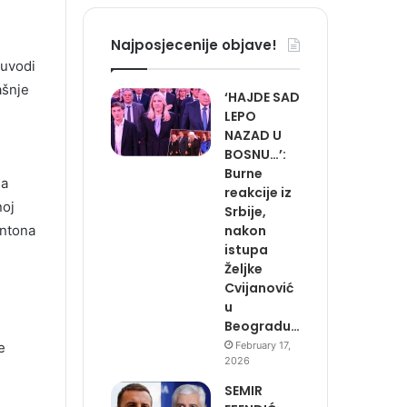
Najposjecenije objave!
 uvodi
ašnje
‘HAJDE SAD
LEPO
NAZAD U
BOSNU…’:
Burne
na
reakcije iz
noj
Srbije,
antona
nakon
istupa
Željke
Cvijanović
u
Beogradu…
e
February 17,
2026
SEMIR