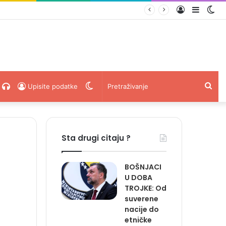
Prijava
Sideba
Sw
. vijeku pravi proslava kad dođe…“
ski
acebook
Radio
Switch
Pret
Upisite podatke
Uživo
skin
Sta drugi citaju ?
BOŠNJACI
U DOBA
TROJKE: Od
suverene
nacije do
etničke