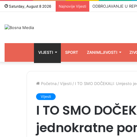
ODBROJAVANJE U REPUBLI
Saturday, August 8 2026
Najnovije Vijesti
VIJESTI
SPORT
ZANIMLJIVOSTI
ZIV
Početna
/
Vijesti
/
I TO SMO DOČEKALI: Umjesto je
Vijesti
I TO SMO DOČEK
jednokratne po