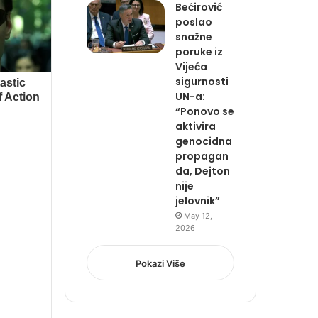
Bećirović
poslao
snažne
poruke iz
Vijeća
sigurnosti
UN-a:
“Ponovo se
aktivira
genocidna
propagan
da, Dejton
nije
jelovnik”
May 12,
2026
Pokazi Više