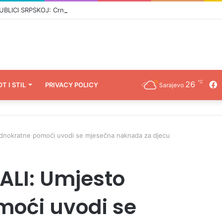
CI SRPSKOJ: Crnadak najavljuje pad režima –„Nije normalno da se u 21
℃
26
F
OT I STIL
PRIVACY POLICY
Sarajevo
dnokratne pomoći uvodi se mjesečna naknada za djecu
ALI: Umjesto
moći uvodi se