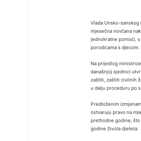
Vlada Unsko-sanskog ka
mjesečna novčana nakn
jednokratne pomoći, s 
porodicama s djecom.
Na prijedlog ministrice
današnjoj sjednici utv
zaštiti, zaštiti civilni
u dalju proceduru po 
Predloženim izmjenama
ostvaruju pravo na mje
prethodne godine, što 
godine života djeteta.