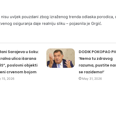
u nisu uvijek pouzdani zbog izraženog trenda odlaska porodica,
enog osiguranja daje realniju sliku – pojasnila je Grgić.
ani Sarajeva u šoku:
DODIK POKOPAO PI
ralna ulica išarana
‘Nema tu zdravog
4S”, poslovni objekti
razuma, pustite na
veni crvenom bojom
se raziđemo!’
 15, 2026
May 31, 2026