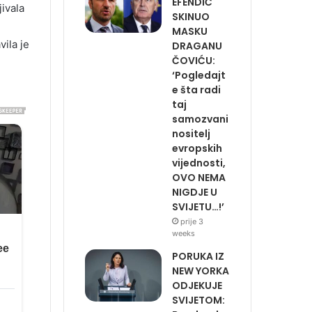
EFENDIĆ
ivala
SKINUO
MASKU
vila je
DRAGANU
ČOVIĆU:
‘Pogledajt
e šta radi
taj
samozvani
nositelj
evropskih
vijednosti,
OVO NEMA
NIGDJE U
SVIJETU…!’
prije 3
weeks
PORUKA IZ
NEW YORKA
ODJEKUJE
SVIJETOM: