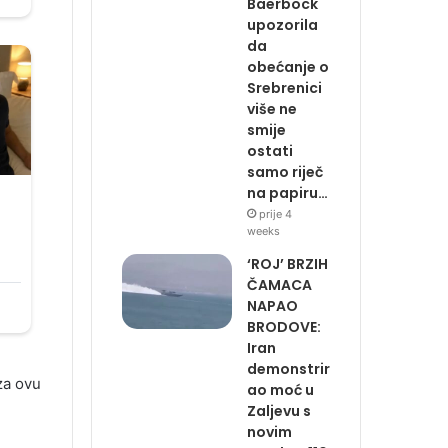
Baerbock
upozorila
da
obećanje o
Srebrenici
više ne
smije
ostati
samo riječ
na papiru…
prije 4
weeks
‘ROJ’ BRZIH
ČAMACA
NAPAO
BRODOVE:
Iran
demonstrir
za ovu
ao moć u
Zaljevu s
novim