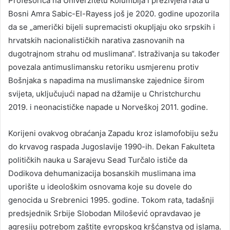
Profesorica na Univerzitetu Kolumbija i preživjela rata u
Bosni Amra Sabic-El-Rayess još je 2020. godine upozorila
da se „američki bijeli supremacisti okupljaju oko srpskih i
hrvatskih nacionalističkih narativa zasnovanih na
dugotrajnom strahu od muslimana“. Istraživanja su također
povezala antimuslimansku retoriku usmjerenu protiv
Bošnjaka s napadima na muslimanske zajednice širom
svijeta, uključujući napad na džamije u Christchurchu
2019. i neonacističke napade u Norveškoj 2011. godine.
Korijeni ovakvog obraćanja Zapadu kroz islamofobiju sežu
do krvavog raspada Jugoslavije 1990-ih. Dekan Fakulteta
političkih nauka u Sarajevu Sead Turčalo ističe da
Dodikova dehumanizacija bosanskih muslimana ima
uporište u ideološkim osnovama koje su dovele do
genocida u Srebrenici 1995. godine. Tokom rata, tadašnji
predsjednik Srbije Slobodan Milošević opravdavao je
agresiju potrebom zaštite evropskog kršćanstva od islama.