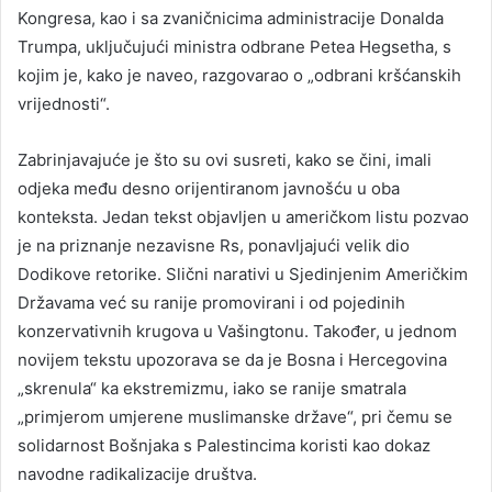
Kongresa, kao i sa zvaničnicima administracije Donalda
Trumpa, uključujući ministra odbrane Petea Hegsetha, s
kojim je, kako je naveo, razgovarao o „odbrani kršćanskih
vrijednosti“.
Zabrinjavajuće je što su ovi susreti, kako se čini, imali
odjeka među desno orijentiranom javnošću u oba
konteksta. Jedan tekst objavljen u američkom listu pozvao
je na priznanje nezavisne Rs, ponavljajući velik dio
Dodikove retorike. Slični narativi u Sjedinjenim Američkim
Državama već su ranije promovirani i od pojedinih
konzervativnih krugova u Vašingtonu. Također, u jednom
novijem tekstu upozorava se da je Bosna i Hercegovina
„skrenula“ ka ekstremizmu, iako se ranije smatrala
„primjerom umjerene muslimanske države“, pri čemu se
solidarnost Bošnjaka s Palestincima koristi kao dokaz
navodne radikalizacije društva.