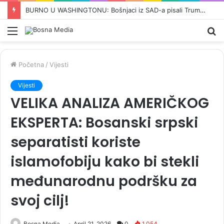
ŠOK U MRKONJIĆ GRADU: Milorad Dodik optužio Amerikance za sudjelovanje u genocidu…
Meni
Pr
Početna
/
Vijesti
Vijesti
VELIKA ANALIZA AMERIČKOG
EKSPERTA: Bosanski srpski
separatisti koriste
islamofobiju kako bi stekli
međunarodnu podršku za
svoj cilj!
Bosna Media
April 21, 2026
0
1,054