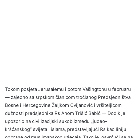
Tokom posjeta Jerusalemu i potom Vašingtonu u februaru
— zajedno sa srpskom članicom tročlanog Predsjedništva
Bosne i Hercegovine Željkom Cvijanović i vršiteljicom
dužnosti predsjednika Rs Anom Trišić Babić — Dodik je
upozorio na civilizacijski sukob između „judeo-
kršćanskog“ svijeta i islama, predstavljajući Rs kao liniju
odbrane od muslimanskog utjecaja. Tako je, osvrćući se na