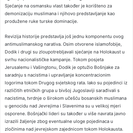
Sjećanje na osmansku vlast također je korišteno za
demonizaciju muslimana i njihovo predstavljanje kao
produžene ruke turske dominacije.
Revizija historije predstavlja još jednu komponentu ovog
antimuslimanskog narativa. Osim otvorene islamofobije,
Dodik i drugi su zloupotrebljavali sjećanje na Holokaust u
svrhu nacionalističke kampanje. Tokom posjeta
Jerusalemu i Vašingtonu, Dodik je optužio Bošnjake za
saradnju s nacistima i upravljanje koncentracionim
logorima tokom Drugog svjetskog rata. Iako su pojedinci iz
različitih etničkih grupa u bivšoj Jugoslaviji sarađivali s
nacistima, tvrdnje o širokom učešću bosanskih muslimana
u genocidu nad Jevrejima i Slavenima su u velikoj mjeri
osporene. Bošnjački lideri su također u više navrata javno
izrazili žaljenje zbog eventualne uloge pojedinaca u
zločinima nad jevrejskom zajednicom tokom Holokausta.