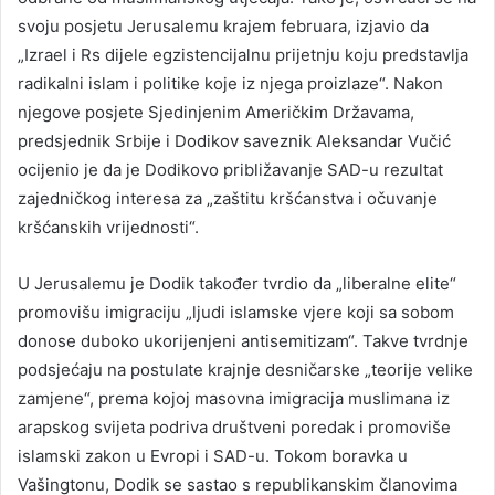
svoju posjetu Jerusalemu krajem februara, izjavio da
„Izrael i Rs dijele egzistencijalnu prijetnju koju predstavlja
radikalni islam i politike koje iz njega proizlaze“. Nakon
njegove posjete Sjedinjenim Američkim Državama,
predsjednik Srbije i Dodikov saveznik Aleksandar Vučić
ocijenio je da je Dodikovo približavanje SAD-u rezultat
zajedničkog interesa za „zaštitu kršćanstva i očuvanje
kršćanskih vrijednosti“.
U Jerusalemu je Dodik također tvrdio da „liberalne elite“
promovišu imigraciju „ljudi islamske vjere koji sa sobom
donose duboko ukorijenjeni antisemitizam“. Takve tvrdnje
podsjećaju na postulate krajnje desničarske „teorije velike
zamjene“, prema kojoj masovna imigracija muslimana iz
arapskog svijeta podriva društveni poredak i promoviše
islamski zakon u Evropi i SAD-u. Tokom boravka u
Vašingtonu, Dodik se sastao s republikanskim članovima