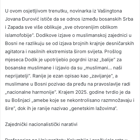
U ovom osjetljivom trenutku, novinarka iz Vašingtona
Jovana Đurović ističe da se odnos između bosanskih Srba
i Zapada sve više oblikuje „sve otvorenijim oblikom
islamofobije“. Dodikove izjave o muslimanskoj zajednici u
Bosni ne razlikuju se od izjava brojnih krajnje desničarskih
agitatora i nasilnih ekstremista širom svijeta. Prošlog
mjeseca Dodik je upotrijebio pogrdni izraz „balije“ za
bosanske muslimane i izjavio da su „muslimani… naši
neprijatelji“. Ranije je ezan opisao kao „zavijanje“, a
muslimane u Bosni pozivao da pređu na pravoslavlje radi
„nacionalne harmonije“. Krajem 2025. godine tvrdio je da
su Bošnjaci „amebe koje se nekontrolisano razmnožavaju i
šire“, dok ih je ranije nazivao „genetskim lažovima“.
Zajednički nacionalistički narativi