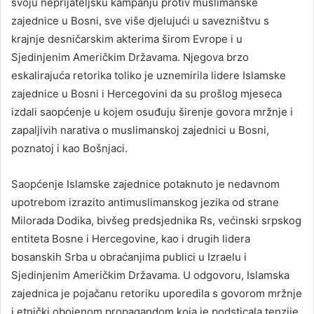
svoju neprijateljsku kampanju protiv muslimanske
zajednice u Bosni, sve više djelujući u savezništvu s
krajnje desničarskim akterima širom Evrope i u
Sjedinjenim Američkim Državama. Njegova brzo
eskalirajuća retorika toliko je uznemirila lidere Islamske
zajednice u Bosni i Hercegovini da su prošlog mjeseca
izdali saopćenje u kojem osuđuju širenje govora mržnje i
zapaljivih narativa o muslimanskoj zajednici u Bosni,
poznatoj i kao Bošnjaci.
Saopćenje Islamske zajednice potaknuto je nedavnom
upotrebom izrazito antimuslimanskog jezika od strane
Milorada Dodika, bivšeg predsjednika Rs, većinski srpskog
entiteta Bosne i Hercegovine, kao i drugih lidera
bosanskih Srba u obraćanjima publici u Izraelu i
Sjedinjenim Američkim Državama. U odgovoru, Islamska
zajednica je pojačanu retoriku uporedila s govorom mržnje
i etnički obojenom propagandom koja je podsticala tenzije