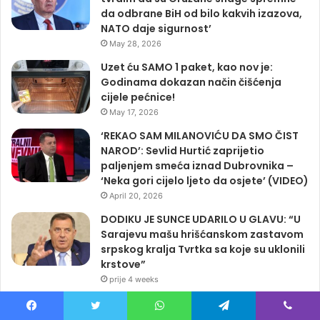
da odbrane BiH od bilo kakvih izazova,
NATO daje sigurnost’
May 28, 2026
Uzet ću SAMO 1 paket, kao nov je:
Godinama dokazan način čišćenja
cijele pećnice!
May 17, 2026
‘REKAO SAM MILANOVIĆU DA SMO ČIST
NAROD’: Sevlid Hurtić zaprijetio
paljenjem smeća iznad Dubrovnika –
‘Neka gori cijelo ljeto da osjete’ (VIDEO)
April 20, 2026
DODIKU JE SUNCE UDARILO U GLAVU: “U
Sarajevu mašu hrišćanskom zastavom
srpskog kralja Tvrtka sa koje su uklonili
krstove”
prije 4 weeks
VUKANOVIĆ UZBURKAO JAVNOST: “Crna
trojka odradila je prljavi posao
Facebook
Twitter
WhatsApp
Telegram
Viber