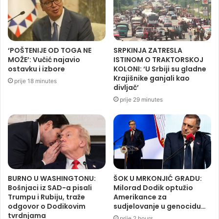
‘POŠTENIJE OD TOGA NE
SRPKINJA ZATRESLA
MOŽE’: Vučić najavio
ISTINOM O TRAKTORSKOJ
ostavku i izbore
KOLONI: ‘U Srbiji su gladne
Krajišnike ganjali kao
prije 18 minutes
divljač’
prije 29 minutes
BURNO U WASHINGTONU:
ŠOK U MRKONJIĆ GRADU:
Bošnjaci iz SAD-a pisali
Milorad Dodik optužio
Trumpu i Rubiju, traže
Amerikance za
odgovor o Dodikovim
sudjelovanje u genocidu…
tvrdnjama
prije 2 hours