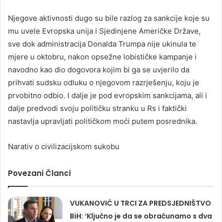
Njegove aktivnosti dugo su bile razlog za sankcije koje su
mu uvele Evropska unija i Sjedinjene Američke Države,
sve dok administracija Donalda Trumpa nije ukinula te
mjere u oktobru, nakon opsežne lobističke kampanje i
navodno kao dio dogovora kojim bi ga se uvjerilo da
prihvati sudsku odluku o njegovom razrješenju, koju je
prvobitno odbio. I dalje je pod evropskim sankcijama, ali i
dalje predvodi svoju političku stranku u Rs i faktički
nastavlja upravljati političkom moći putem posrednika.
Narativ o civilizacijskom sukobu
Povezani Članci
VUKANOVIĆ U TRCI ZA PREDSJEDNIŠTVO
BiH: ‘Ključno je da se obračunamo s dva