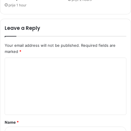
prije 1 hour
Leave a Reply
Your email address will not be published.
Required fields are
marked
*
C
o
m
m
e
n
t
Name
*
*