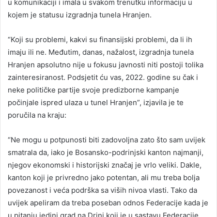
u komunikaciji i imala u svakom trenutku informaciju u
kojem je statusu izgradnja tunela Hranjen.
“Koji su problemi, kakvi su finansijski problemi, da li ih
imaju ili ne. Međutim, danas, nažalost, izgradnja tunela
Hranjen apsolutno nije u fokusu javnosti niti postoji tolika
zainteresiranost. Podsjetit ću vas, 2022. godine su čak i
neke političke partije svoje predizborne kampanje
počinjale ispred ulaza u tunel Hranjen”, izjavila je te
poručila na kraju:
“Ne mogu u potpunosti biti zadovoljna zato što sam uvijek
smatrala da, iako je Bosansko-podrinjski kanton najmanji,
njegov ekonomski i historijski značaj je vrlo veliki. Dakle,
kanton koji je privredno jako potentan, ali mu treba bolja
povezanost i veća podrška sa viših nivoa vlasti. Tako da
uvijek apeliram da treba poseban odnos Federacije kada je
u pitanju jedini grad na Drini koji je u sastavu Federacije