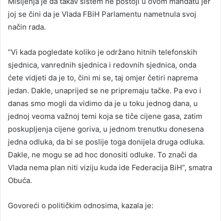
Mišljenja je da takav sistem ne postoji u ovom mandatu jer
joj se čini da je Vlada FBiH Parlamentu nametnula svoj
način rada.
“Vi kada pogledate koliko je održano hitnih telefonskih
sjednica, vanrednih sjednica i redovnih sjednica, onda
ćete vidjeti da je to, čini mi se, taj omjer četiri naprema
jedan. Dakle, unaprijed se ne pripremaju tačke. Pa evo i
danas smo mogli da vidimo da je u toku jednog dana, u
jednoj veoma važnoj temi koja se tiče cijene gasa, zatim
poskupljenja cijene goriva, u jednom trenutku donesena
jedna odluka, da bi se poslije toga donijela druga odluka.
Dakle, ne mogu se ad hoc donositi odluke. To znači da
Vlada nema plan niti viziju kuda ide Federacija BiH”, smatra
Obuća.
Govoreći o političkim odnosima, kazala je: