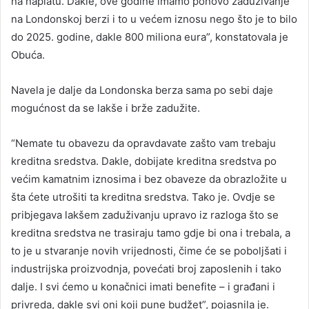
na naplatu. Dakle, ove godine imamo ponovo zaduživanje
na Londonskoj berzi i to u većem iznosu nego što je to bilo
do 2025. godine, dakle 800 miliona eura”, konstatovala je
Obuća.
Navela je dalje da Londonska berza sama po sebi daje
mogućnost da se lakše i brže zadužite.
“Nemate tu obavezu da opravdavate zašto vam trebaju
kreditna sredstva. Dakle, dobijate kreditna sredstva po
većim kamatnim iznosima i bez obaveze da obrazložite u
šta ćete utrošiti ta kreditna sredstva. Tako je. Ovdje se
pribjegava lakšem zaduživanju upravo iz razloga što se
kreditna sredstva ne trasiraju tamo gdje bi ona i trebala, a
to je u stvaranje novih vrijednosti, čime će se poboljšati i
industrijska proizvodnja, povećati broj zaposlenih i tako
dalje. I svi ćemo u konačnici imati benefite – i građani i
privreda, dakle svi oni koji pune budžet”, pojasnila je.