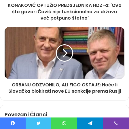
KONAKOVIĆ OPTUŽIO PREDSJEDNIKA HDZ-a: 'Ovo
što govori Čović nije funkcionalno za državu
već potpuno štetno'
ORBANU ODZVONILO, ALI FICO OSTAJE: Hoće li
Slovačka blokirati nove EU sankcije prema Rusiji
Povezani Članci
Facebook
Twitter
WhatsApp
Telegram
Viber