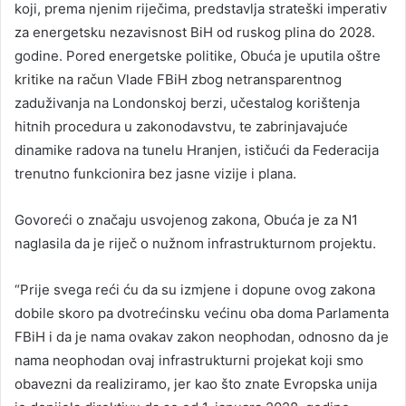
koji, prema njenim riječima, predstavlja strateški imperativ
za energetsku nezavisnost BiH od ruskog plina do 2028.
godine. Pored energetske politike, Obuća je uputila oštre
kritike na račun Vlade FBiH zbog netransparentnog
zaduživanja na Londonskoj berzi, učestalog korištenja
hitnih procedura u zakonodavstvu, te zabrinjavajuće
dinamike radova na tunelu Hranjen, ističući da Federacija
trenutno funkcionira bez jasne vizije i plana.
Govoreći o značaju usvojenog zakona, Obuća je za N1
naglasila da je riječ o nužnom infrastrukturnom projektu.
“Prije svega reći ću da su izmjene i dopune ovog zakona
dobile skoro pa dvotrećinsku većinu oba doma Parlamenta
FBiH i da je nama ovakav zakon neophodan, odnosno da je
nama neophodan ovaj infrastrukturni projekat koji smo
obavezni da realiziramo, jer kao što znate Evropska unija