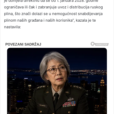
je donijela direktivu da se od 1. januara 2028. godine
ograničava ili čak i zabranjuje uvoz i distribucija ruskog
plina, što znači dolazi se u nemogućnost snabdijevanja
plinom naših građana i naših korisnika”, kazala je te
nastavila: