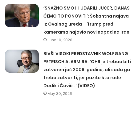
‘SNAŽNO SMO IH UDARILI JUČER, DANAS
ĆEMO TO PONOVITI’: Šokantna najava
iz Ovalnog ureda – Trump pred
kamerama najavio novi napad na Iran
June 10, 2026
BIVŠI VISOKI PREDSTAVNIK WOLFGANG
PETRISCH ALARMIRA: ‘OHR je trebao biti
zatvoren još 2006. godine, ali sada ga
treba zatvoriti, jer pazite šta rade
Dodik i Čović…’ (VIDEO)
May 30, 2026