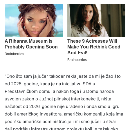
“Ono što sam ja jučer također rekla jeste da mi je žao što
od 2025. godine, kada je na inicijativu SDA u
Predstavničkom domu, a nakon toga i u Domu naroda
usvojen zakon o Južnoj plinskoj interkonekciji, ništa
nažalost od 2026. godine nije urađeno i onda smo u igru
dobili američkog investitora, američku kompaniju koja ima
podršku američke administracije i mi smo jučer u stvari
dali podršku infrastrukturnom projektu koji je težak oko