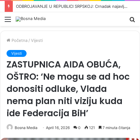
ZAISKRILO U MOSTARU: Šemsudin Mehmedović razbjesnio Čovićeve ljude, pale teške optužbe i uvrede…
Meni
Pr
Početna
/
Vijesti
Vijesti
ZASTUPNICA AIDA OBUĆA,
OŠTRO: ‘Ne mogu se ad hoc
donositi odluke, Vlada
nema plan niti viziju kuda
ide Federacija BiH’
Bosna Media
April 16, 2026
0
121
7 minuta čitanja