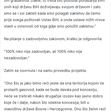
tim građanima. Dakle, to treba biti postulat ponašanja svih
onih koji državu BiH doživljavaju svojom državom i zato
smo se i svi zakleli kada smo polagali zakletvu da ćemo
prije svega poštovati Ustav BiH, a onda ustave nižih nivoa
vlasti u ovisnosti od toga gdje smo položili zakletvu.”
Na pitanje o zadovoljstvu zakonom, kratko je odgovorila:
“100% niko nije zadovoljan, ali 100% niko nije
nezadovoljan.”
Zatim se osvrnula i na samu provedbu projekta.
“Ono što je jako bitno reći jeste da ona teritorija kojom će
prolaziti gasovod, kada se bude davala pod koncesiju,
neće se tretirati nikako drugačije izuzev kao javno dobro
koje će i dalje, nakon što istekne koncesija, biti u
vlasništvu države Bosne i Hercegovine. Ono što želim reći