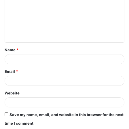
m
m
e
n
t
Name
*
*
Email
*
Website
Save my name, email, and website in this browser for the next
time I comment.