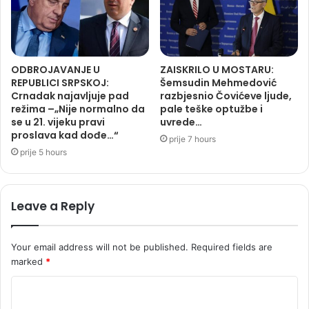
ODBROJAVANJE U
ZAISKRILO U MOSTARU:
REPUBLICI SRPSKOJ:
Šemsudin Mehmedović
Crnadak najavljuje pad
razbjesnio Čovićeve ljude,
režima –„Nije normalno da
pale teške optužbe i
se u 21. vijeku pravi
uvrede…
proslava kad dođe…“
prije 7 hours
prije 5 hours
Leave a Reply
Your email address will not be published.
Required fields are
marked
*
C
o