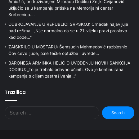
Amidžić, pridruživanjem Miloradu Dodiku i Željki Cvijanović,
uključio se u kampanju pritiska na Memorijalni centar
Srebrenica….
ODBROJAVANJE U REPUBLICI SRPSKOJ: Crnadak najavljuje
pad režima –„Nije normalno da se u 21. vijeku pravi proslava
kad dođe…“
ZAISKRILO U MOSTARU: Šemsudin Mehmedović razbjesnio
Čovićeve ljude, pale teške optužbe i uvrede…
BARONESA ARMINKA HELIĆ O UVOĐENJU NOVIH SANKCIJA
DODIKU: „To je trebalo odavno učiniti. Ovo je kontinuirana
kampanja s ciljem zastrašivanja…”
Trazilica
Search
for: