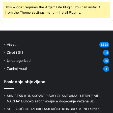
This widget requries the Arqam Lite Plugin, You can install it
from the Theme settings menu > Install Plugins.
Vijesti
1,328
Zivot i Stil
111
Uncategorized
20
Zanimljivosti
1
Poslednje objavljeno
MINISTAR KONAKOVIĆ PISAO ČLANICAMA UJEDNJENIH
NACIJA: Duboko zabrinjavajuća događanja vezana uz…
SULJAGIĆ UPOZORIO AMERIČKE KONGRESMENE: Srđan