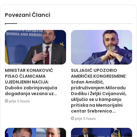
Povezani Članci
MINISTAR KONAKOVIĆ
SULJAGIĆ UPOZORIO
PISAO ČLANICAMA
AMERIČKE KONGRESMENE:
UJEDNJENIH NACIJA:
Srđan Amidžić,
Duboko zabrinjavajuća
pridruživanjem Miloradu
događanja vezana uz…
Dodiku i Željki Cvijanović,
uključio se u kampanju
prije 5 hours
pritiska na Memorijalni
centar Srebrenica….
prije 5 hours