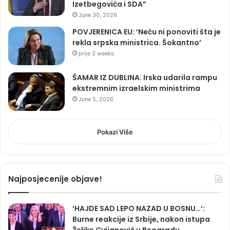
Izetbegovića i SDA”
June 30, 2026
POVJERENICA EU: ‘Neću ni ponoviti šta je
rekla srpska ministrica. Šokantno’
prije 3 weeks
ŠAMAR IZ DUBLINA: Irska udarila rampu
ekstremnim izraelskim ministrima
June 5, 2026
Pokazi Više
Najposjecenije objave!
‘HAJDE SAD LEPO NAZAD U BOSNU…’:
Burne reakcije iz Srbije, nakon istupa