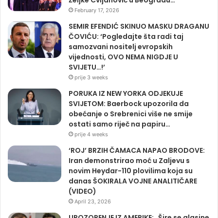
Željke Cvijanović u Beogradu…
February 17, 2026
SEMIR EFENDIĆ SKINUO MASKU DRAGANU
ČOVIĆU: ‘Pogledajte šta radi taj
samozvani nositelj evropskih
vijednosti, OVO NEMA NIGDJE U
SVIJETU…!’
prije 3 weeks
PORUKA IZ NEW YORKA ODJEKUJE
SVIJETOM: Baerbock upozorila da
obećanje o Srebrenici više ne smije
ostati samo riječ na papiru…
prije 4 weeks
‘ROJ’ BRZIH ČAMACA NAPAO BRODOVE:
Iran demonstrirao moć u Zaljevu s
novim Heydar-110 plovilima koja su
danas ŠOKIRALA VOJNE ANALITIČARE
(VIDEO)
April 23, 2026
UPOZORENJE IZ AMERIKE: „Šire se glasine