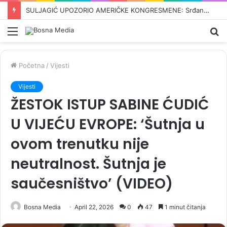
ODBROJAVANJE U REPUBLICI SRPSKOJ: Crnadak najavljuje pad režima –„Nije normalno da se u 21. vijeku pravi proslava kad dođe…“
Meni
Pr
Početna
/
Vijesti
Vijesti
ŽESTOK ISTUP SABINE ĆUDIĆ
U VIJEĆU EVROPE: ‘Šutnja u
ovom trenutku nije
neutralnost. Šutnja je
saučesništvo’ (VIDEO)
Bosna Media
April 22, 2026
0
47
1 minut čitanja