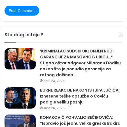
Sta drugi citaju ?
‘KRIMINALAC SUDSKI UKLONJEN NUDI
GARANCIJE ZA MASOVNOG UBICU…’:
Stigao oštar odgovor Miloradu Dodiku,
nakon što je ponudio garancije za
ratnog zločinca…
April 23, 2026
BURNE REAKCIJE NAKON ISTUPA LUČIĆA:
Iznesene teške optužbe o Čoviću
podigle veliku pažnju
June 26, 2026
KONAKOVIĆ POHVALIO BEĆIROVIĆA:
“Ispravio još jednu veliku grešku Bakira