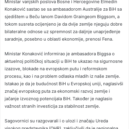
Ministar vanjskih poslova Bosne i Hercegovine Elmedin
Konaković sastao se sa ambasadorom Australije za BiH sa
sjedištem u Beču Ianom Davidom Graingeom Biggsom, a
tokom susreta ocijenjeno je da dvije zemlje njeguju dobre
bilateralne odnose uz spremnost za daljnje unaprjeđenje
saradnje, posebno u oblasti ekonomije, prenosi Fena.
Ministar Konaković informirao je ambasadora Biggsa o
aktuelnoj političkoj situaciji u BiH te ukazao na sigurnosne
izazove, blokade na evropskom putu i reformskom
procesu, kao i na problem odlaska mladih iz naše zemlje.
Istakao je da je budućnost BiH u Evropskoj uniji, naglasivši
značaj evropskog puta za ekonomski razvoj zemlje i
jačanje izvoznog potencijala BiH. Također je naglasio
važnost stranih investicija za stabilnost zemlje.
Sagovornici su razgovarali i o ulozi i značaju Ureda
visokog predstavnika (OHR), zaključivši da je regionalna