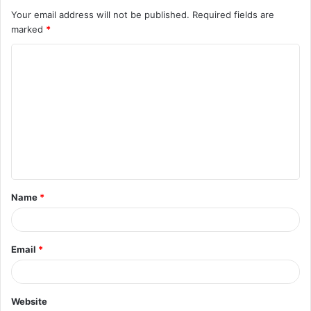
Your email address will not be published.
Required fields are
marked
*
C
o
m
m
e
n
t
Name
*
*
Email
*
Website