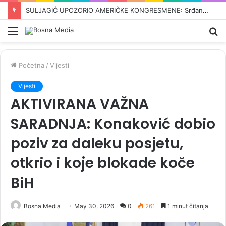
ODBROJAVANJE U REPUBLICI SRPSKOJ: Crnadak najavljuje pad režima –„Nije normalno da se u 21. vijeku pravi proslava kad dođe…“
Meni
Pr
Početna
/
Vijesti
Vijesti
AKTIVIRANA VAŽNA
SARADNJA: Konaković dobio
poziv za daleku posjetu,
otkrio i koje blokade koče
BiH
Bosna Media
May 30, 2026
0
261
1 minut čitanja