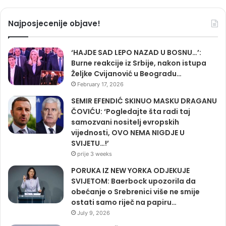
Najposjecenije objave!
‘HAJDE SAD LEPO NAZAD U BOSNU…’:
Burne reakcije iz Srbije, nakon istupa
Željke Cvijanović u Beogradu…
February 17, 2026
SEMIR EFENDIĆ SKINUO MASKU DRAGANU
ČOVIĆU: ‘Pogledajte šta radi taj
samozvani nositelj evropskih
vijednosti, OVO NEMA NIGDJE U
SVIJETU…!’
prije 3 weeks
PORUKA IZ NEW YORKA ODJEKUJE
SVIJETOM: Baerbock upozorila da
obećanje o Srebrenici više ne smije
ostati samo riječ na papiru…
July 9, 2026