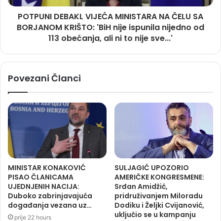
POTPUNI DEBAKL VIJEĆA MINISTARA NA ČELU SA
BORJANOM KRIŠTO: 'BiH nije ispunila nijedno od
113 obećanja, ali ni to nije sve...'
Povezani Članci
MINISTAR KONAKOVIĆ
SULJAGIĆ UPOZORIO
PISAO ČLANICAMA
AMERIČKE KONGRESMENE:
UJEDNJENIH NACIJA:
Srđan Amidžić,
Duboko zabrinjavajuća
pridruživanjem Miloradu
događanja vezana uz…
Dodiku i Željki Cvijanović,
uključio se u kampanju
prije 22 hours