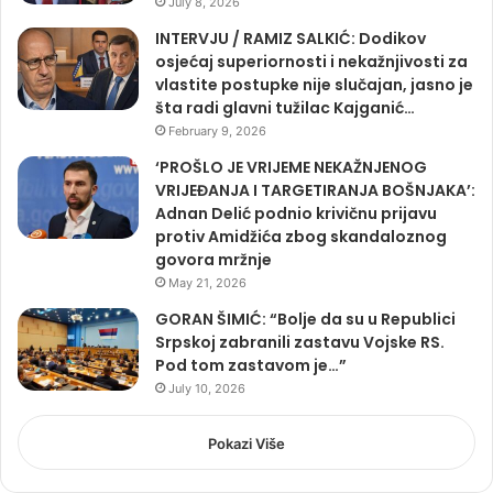
July 8, 2026
INTERVJU / RAMIZ SALKIĆ: Dodikov
osjećaj superiornosti i nekažnjivosti za
vlastite postupke nije slučajan, jasno je
šta radi glavni tužilac Kajganić…
February 9, 2026
‘PROŠLO JE VRIJEME NEKAŽNJENOG
VRIJEĐANJA I TARGETIRANJA BOŠNJAKA’:
Adnan Delić podnio krivičnu prijavu
protiv Amidžića zbog skandaloznog
govora mržnje
May 21, 2026
GORAN ŠIMIĆ: “Bolje da su u Republici
Srpskoj zabranili zastavu Vojske RS.
Pod tom zastavom je…”
July 10, 2026
Pokazi Više