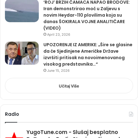
‘ROJ’ BRZIH ČAMACA NAPAO BRODOVE:
Iran demonstrirao moć u Zaljevu s
novim Heydar-110 plovilima koja su
danas ŠOKIRALA VOJNE ANALITIČARE
(VIDEO)
April 23, 2026
UPOZORENJE IZ AMERIKE: „Šire se glasine
da će Sjedinjene Američke Države
izvršiti pritisak na novoimenovanog
visokog predstavnika…“
June 15, 2026
Učitaj Više
Radio
YugoTune.com - Slušaj besplatno