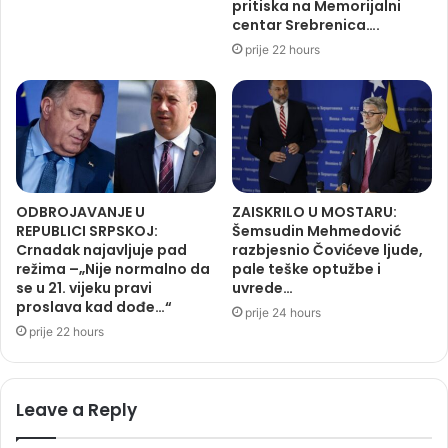
pritiska na Memorijalni
centar Srebrenica….
prije 22 hours
ODBROJAVANJE U
ZAISKRILO U MOSTARU:
REPUBLICI SRPSKOJ:
Šemsudin Mehmedović
Crnadak najavljuje pad
razbjesnio Čovićeve ljude,
režima –„Nije normalno da
pale teške optužbe i
se u 21. vijeku pravi
uvrede…
proslava kad dođe…“
prije 24 hours
prije 22 hours
Leave a Reply