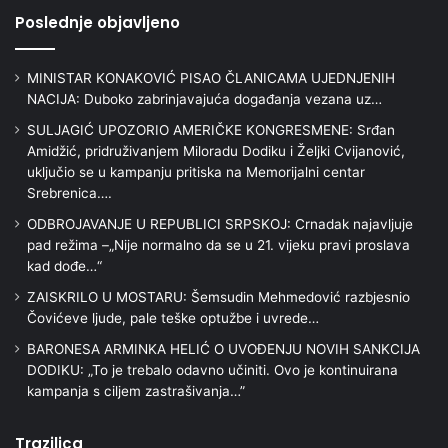
Poslednje objavljeno
MINISTAR KONAKOVIĆ PISAO ČLANICAMA UJEDNJENIH
NACIJA: Duboko zabrinjavajuća događanja vezana uz…
SULJAGIĆ UPOZORIO AMERIČKE KONGRESMENE: Srđan
Amidžić, pridruživanjem Miloradu Dodiku i Željki Cvijanović,
uključio se u kampanju pritiska na Memorijalni centar
Srebrenica….
ODBROJAVANJE U REPUBLICI SRPSKOJ: Crnadak najavljuje
pad režima –„Nije normalno da se u 21. vijeku pravi proslava
kad dođe…“
ZAISKRILO U MOSTARU: Šemsudin Mehmedović razbjesnio
Čovićeve ljude, pale teške optužbe i uvrede…
BARONESA ARMINKA HELIĆ O UVOĐENJU NOVIH SANKCIJA
DODIKU: „To je trebalo odavno učiniti. Ovo je kontinuirana
kampanja s ciljem zastrašivanja…”
Trazilica