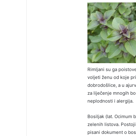
Rimljani su ga poistov
voljeti ženu od koje pr
dobrodošlice, a u ajurv
za liječenje mnogih bo
neplodnosti i alergija.
Bosiljak (lat. Ocimum 
zelenih listova. Postoj
pisani dokument o bosil