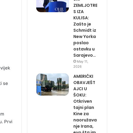
ZEMLJOTRE
S IZA
KULISA:
Zašto je
Schmidt iz
New Yorka
poslao
ostavku u
Sarajevo…
May 11,
2026
vijek
AMERIČKI
OBAVJEŠT
i se
AJCI U
ŠOKU:
Otkriven
tajni plan
Kine za
nom
naoružava
u. Prvi
nje Irana,
evo šta im