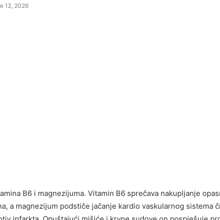
e 12, 2026
itamina B6 i magnezijuma. Vitamin B6 sprečava nakupljanje opa
a, a magnezijum podstiče jačanje kardio vaskularnog sistema 
otiv infarkta. Opuštajući mišiće i krvne sudove on pospješuje pr