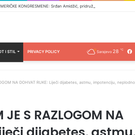
℃
28
F
OT I STIL
PRIVACY POLICY
Sarajevo
OM NA DOHVAT RUKE: Liječi dijabetes, astmu, impotenciju, neplodno
M JE S RAZLOGOM NA
ječi dijabetes, astmu