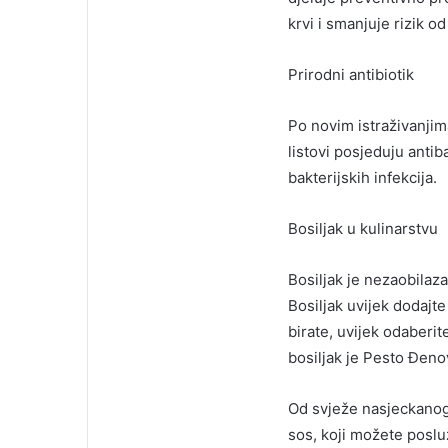
krvi i smanjuje rizik od
Prirodni antibiotik
Po novim istraživanjima
listovi posjeduju antiba
bakterijskih infekcija.
Bosiljak u kulinarstvu
Bosiljak je nezaobilaz
Bosiljak uvijek dodajte
birate, uvijek odaberit
bosiljak je Pesto Đeno
Od svježe nasjeckanog 
sos, koji možete posluž