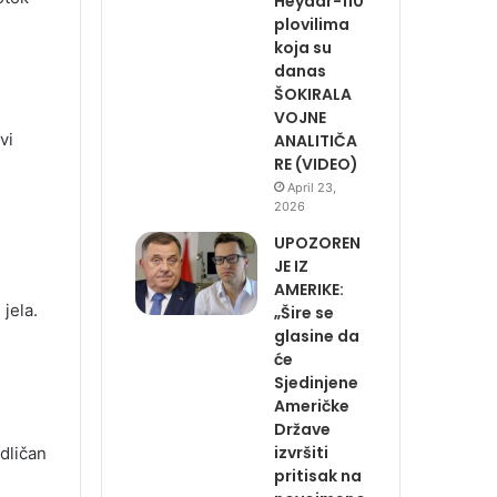
Heydar-110
plovilima
koja su
danas
ŠOKIRALA
VOJNE
vi
ANALITIČA
RE (VIDEO)
April 23,
2026
UPOZOREN
JE IZ
AMERIKE:
jela.
„Šire se
glasine da
će
Sjedinjene
Američke
Države
izvršiti
dličan
pritisak na