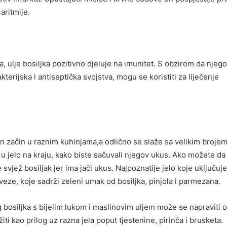
 aritmije.
, ulje bosiljka pozitivno djeluje na imunitet. S obzirom da njego
kterijska i antiseptička svojstva, mogu se koristiti za liječenje
an začin u raznim kuhinjama,a odlično se slaže sa velikim brojem 
 u jelo na kraju, kako biste sačuvali njegov ukus. Ako možete da
e svjež bosiljak jer ima jači ukus. Najpoznatije jelo koje uključuje
veze, koje sadrži zeleni umak od bosiljka, pinjola i parmezana.
bosiljka s bijelim lukom i maslinovim uljem može se napraviti o
iti kao prilog uz razna jela poput tjestenine, pirinča i brusketa.