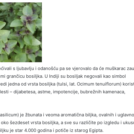
ećivali s ljubavlju i odanošću pa se vjerovalo da će muškarac zau
imi grančicu bosiljka. U Indiji su bosiljak negovali kao simbol
edi jedna od vrsta bosiljka (tulsi, lat. Ocimum tenuiflorum) korist
lesti – dijabetesa, astme, impotencije, bubrežnih kamenaca,
basilicum) je žbunata i veoma aromatična biljka, ovalnih i uglav
i oko šezdeset vrsta bosiljka, a sve su različite po izgledu i ukus
jku je star 4.000 godina i potiče iz starog Egipta.