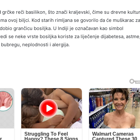
d grčke reči basilikon, što znači kraljevski, čime su drevne kultu
ema ovoj biljci. Kod starih rimljana se govorilo da će muškarac z
 dobio grančicu bosiljka. U Indiji je označavan kao simbol
edi se neke vrste bosiljka koriste za liječenje dijabetesa, astme
bubregu, neplodnosti i alergija.