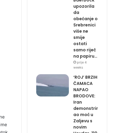
upozorila
da
obećanje o
Srebrenici
više ne
smije
ostati
samo riječ
na papiru…
prije 4
weeks
‘ROJ’ BRZIH
ČAMACA
NAPAO
BRODOVE:
Iran
demonstrir
ao moć u
sne
Zaljevu s
čime
novim
otok