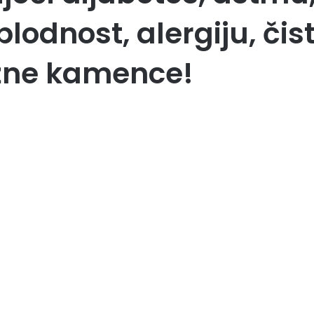
lodnost, alergiju, čist
ežne kamence!