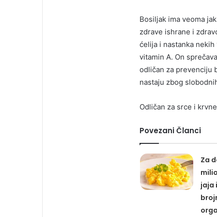
Bosiljak ima veoma jaka
zdrave ishrane i zdravo
ćelija i nastanka nekih 
vitamin A. On sprečava
odličan za prevenciju b
nastaju zbog slobodnih
Odličan za srce i krvn
Povezani Članci
Za d
mili
jaja
broj
org