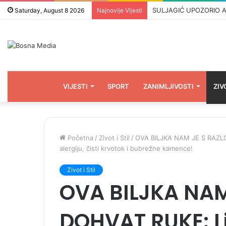
Saturday, August 8 2026
Najnovije Vijesti
VIJESTI
SPORT
ZANIMLJIVOSTI
ZIV
Početna
/
Zivot i Stil
/
OVA BILJKA NAM JE S RAZLOG
alergiju, čisti krvotok i bubrežne kamence!
Zivot i Stil
OVA BILJKA NA
DOHVAT RUKE: Li