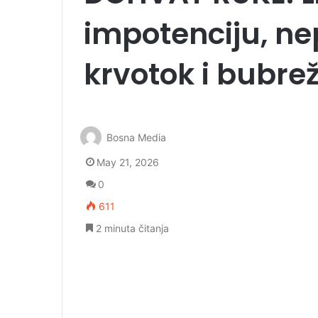
impotenciju, nep
krvotok i bubr
Bosna Media
May 21, 2026
0
611
2 minuta čitanja