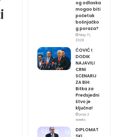
og odlaska
i
mogao biti
početak
bošnjačko
g poraza?
May 11,
2026
ČOVIĆ I
DODIK
NAJAVILI
CRNI
SCENARIJ
ZA BiH:
Bitka za
Predsjedni
štvo je
ključna!
prije 2
weeks
DIPLOMAT
SKI