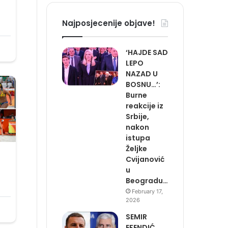
Najposjecenije objave!
‘HAJDE SAD
LEPO
NAZAD U
BOSNU…’:
Burne
reakcije iz
Srbije,
nakon
istupa
Željke
Cvijanović
u
Beogradu…
February 17,
2026
SEMIR
EFENDIĆ