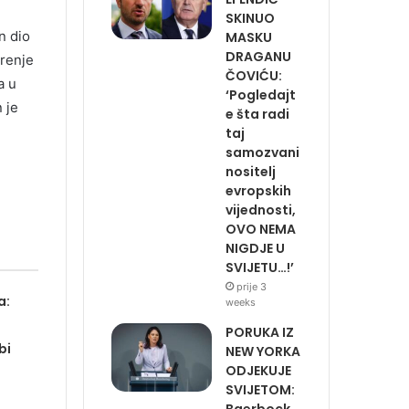
SKINUO
n dio
MASKU
DRAGANU
arenje
ČOVIĆU:
a u
‘Pogledajt
 je
e šta radi
taj
samozvani
nositelj
evropskih
vijednosti,
OVO NEMA
NIGDJE U
SVIJETU…!’
prije 3
a:
weeks
PORUKA IZ
bi
NEW YORKA
ODJEKUJE
SVIJETOM:
Baerbock