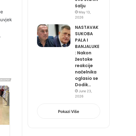
šalju
re
May 13,
2026
auvjek
NASTAVAK
SUKOBA
,
PALA I
BANJALUKE
: Nakon
žestoke
reakcije
načelnika
oglasio se
Dodik…
June 23,
2026
Pokazi Više