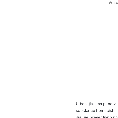
Jun
U bosiljku ima puno v
supstance homocistein
djeluje preventivno pr