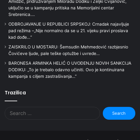
Amidžić, pridruživanjem Miloradu Dodiku i Željki Cvijanović,
uključio se u kampanju pritiska na Memorijalni centar
Srebrenica….
ODBROJAVANJE U REPUBLICI SRPSKOJ: Crnadak najavljuje
pad režima –„Nije normalno da se u 21. vijeku pravi proslava
kad dođe…“
ZAISKRILO U MOSTARU: Šemsudin Mehmedović razbjesnio
Čovićeve ljude, pale teške optužbe i uvrede…
BARONESA ARMINKA HELIĆ O UVOĐENJU NOVIH SANKCIJA
DODIKU: „To je trebalo odavno učiniti. Ovo je kontinuirana
kampanja s ciljem zastrašivanja…”
Trazilica
Search
for: