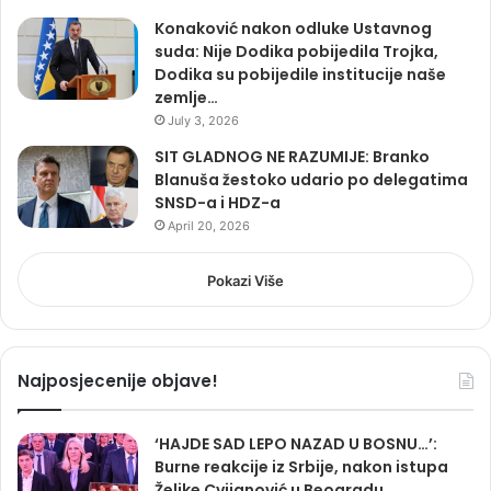
Konaković nakon odluke Ustavnog
suda: Nije Dodika pobijedila Trojka,
Dodika su pobijedile institucije naše
zemlje…
July 3, 2026
SIT GLADNOG NE RAZUMIJE: Branko
Blanuša žestoko udario po delegatima
SNSD-a i HDZ-a
April 20, 2026
Pokazi Više
Najposjecenije objave!
‘HAJDE SAD LEPO NAZAD U BOSNU…’:
Burne reakcije iz Srbije, nakon istupa
Željke Cvijanović u Beogradu…