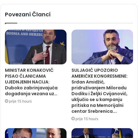
Povezani Članci
MINISTAR KONAKOVIĆ
SULJAGIĆ UPOZORIO
PISAO ČLANICAMA
AMERIČKE KONGRESMENE:
UJEDNJENIH NACIJA:
Srđan Amidžić,
Duboko zabrinjavajuća
pridruživanjem Miloradu
događanja vezana uz…
Dodiku i Željki Cvijanović,
uključio se u kampanju
prije 15 hours
pritiska na Memorijalni
centar Srebrenica….
prije 15 hours