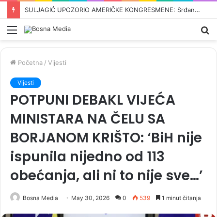
ODBROJAVANJE U REPUBLICI SRPSKOJ: Crnadak najavljuje pad režima –„Nije normalno da se u 21. vijeku pravi proslava kad dođe…“
Meni
Pr
Početna
/
Vijesti
Vijesti
POTPUNI DEBAKL VIJEĆA
MINISTARA NA ČELU SA
BORJANOM KRIŠTO: ‘BiH nije
ispunila nijedno od 113
obećanja, ali ni to nije sve…’
Bosna Media
May 30, 2026
0
539
1 minut čitanja