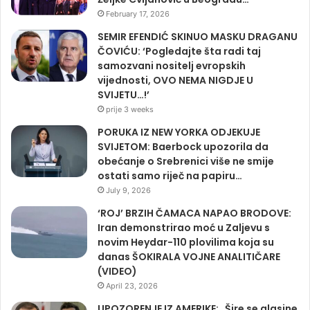
February 17, 2026
SEMIR EFENDIĆ SKINUO MASKU DRAGANU
ČOVIĆU: ‘Pogledajte šta radi taj
samozvani nositelj evropskih
vijednosti, OVO NEMA NIGDJE U
SVIJETU…!’
prije 3 weeks
PORUKA IZ NEW YORKA ODJEKUJE
SVIJETOM: Baerbock upozorila da
obećanje o Srebrenici više ne smije
ostati samo riječ na papiru…
July 9, 2026
‘ROJ’ BRZIH ČAMACA NAPAO BRODOVE:
Iran demonstrirao moć u Zaljevu s
novim Heydar-110 plovilima koja su
danas ŠOKIRALA VOJNE ANALITIČARE
(VIDEO)
April 23, 2026
UPOZORENJE IZ AMERIKE: „Šire se glasine