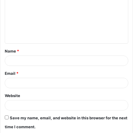
m
m
e
n
t
Name
*
*
Email
*
Website
Save my name, email, and website in this browser for the next
time I comment.