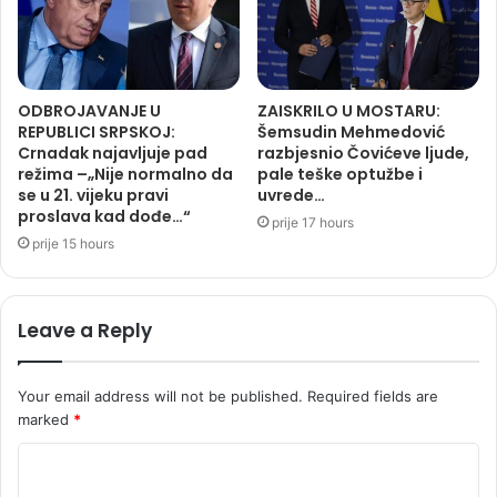
ODBROJAVANJE U
ZAISKRILO U MOSTARU:
REPUBLICI SRPSKOJ:
Šemsudin Mehmedović
Crnadak najavljuje pad
razbjesnio Čovićeve ljude,
režima –„Nije normalno da
pale teške optužbe i
se u 21. vijeku pravi
uvrede…
proslava kad dođe…“
prije 17 hours
prije 15 hours
Leave a Reply
Your email address will not be published.
Required fields are
marked
*
C
o