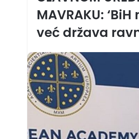
MAVRAKU: ‘BiH ni
već država rav