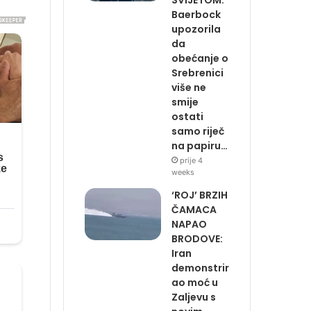
Baerbock
upozorila
da
obećanje o
Srebrenici
više ne
smije
ostati
samo riječ
na papiru…
prije 4
weeks
‘ROJ’ BRZIH
ČAMACA
NAPAO
BRODOVE:
Iran
demonstrir
ao moć u
Zaljevu s