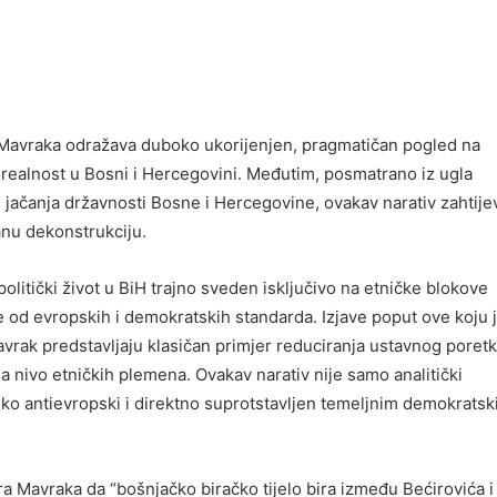
 Mavraka odražava duboko ukorijenjen, pragmatičan pogled na
 realnost u Bosni i Hercegovini. Međutim, posmatrano iz ugla
jačanja državnosti Bosne i Hercegovine, ovakav narativ zahtije
anu dekonstrukciju.
politički život u BiH trajno sveden isključivo na etničke blokove
e od evropskih i demokratskih standarda. Izjave poput ove koju 
vrak predstavljaju klasičan primjer reduciranja ustavnog poret
 nivo etničkih plemena. Ovakav narativ nije samo analitički
ko antievropski i direktno suprotstavljen temeljnim demokrats
a Mavraka da “bošnjačko biračko tijelo bira između Bećirovića i