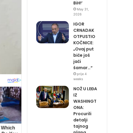
BiH!’
May 31,
2026
IGOR
CRNADAK
OTPUSTIO
KOČNICE:
„Ovaj put
biće još
jači
šamar…“
prije 4
weeks
NOŽ U LEĐA
IZ
WASHINGT
ONA:
Procurili
detalji
tajnog
plana