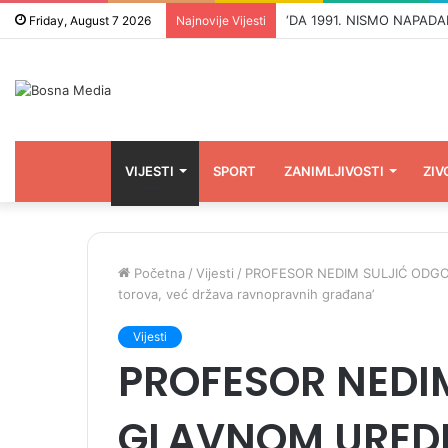
Friday, August 7 2026
Najnovije Vijesti
VIJESTI
SPORT
ZANIMLJIVOSTI
ZIV
Početna
/
Vijesti
/
PROFESOR NEDIM SULJIĆ ODGOV
torova, već država ravnopravnih građana’
Vijesti
PROFESOR NEDI
GLAVNOM UREDN