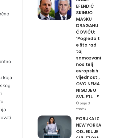
EFENDIĆ
SKINUO
ročno
MASKU
DRAGANU
ČOVIĆU:
‘Pogledajt
e šta radi
taj
samozvani
tantno
nositelj
evropskih
vijednosti,
u koja
OVO NEMA
tskog
NIGDJE U
i
SVIJETU…!’
vo
prije 3
weeks
nja
ovati
PORUKA IZ
NEW YORKA
ODJEKUJE
SVIJETOM: