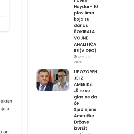
novim
Heydar-110
plovilima
koja su
danas
ŠOKIRALA
VOJNE
ANALITIČA
RE (VIDEO)
April 23,
2026
UPOZOREN
JE IZ
AMERIKE:
„Šire se
glasine da
rektan
će
nja u
Sjedinjene
Američke
Države
izvršiti
o on