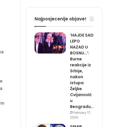
Najposjecenije objave!
‘HAJDE SAD
LEPO
NAZAD U
va
BOSNU…’:
Burne
reakcije iz
Srbije,
nakon
je
istupa
ka
Željke
Cvijanović
u
kim
Beogradu…
February 17,
2026
SEMIR