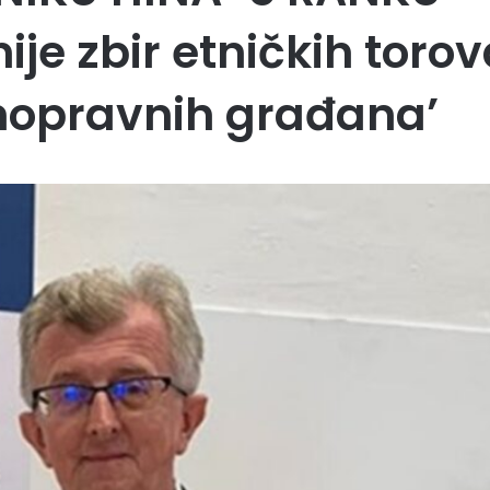
je zbir etničkih torov
nopravnih građana’