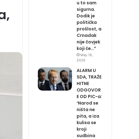
u to sam
a,
sigurna.
Dodik je
politička
prošlost, a
Crnadak
nije čovjek
koji će…”
May 19,
2026
ALARM U
SDA, TRAŽE
HITNE
ODGOVOR
E OD PIC-a:
‘Narod se
ništa ne
pita, a iza
kulisa se
kroji
sudbina