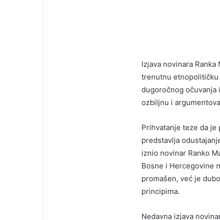
Izjava novinara Ranka
trenutnu etnopolitičku
dugoročnog očuvanja i 
ozbiljnu i argumentov
Prihvatanje teze da je 
predstavlja odustajanj
iznio novinar Ranko Ma
Bosne i Hercegovine na
promašen, već je dubo
principima.
Nedavna izjava novinar