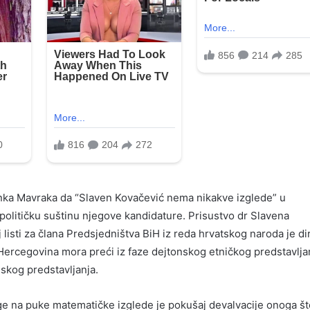
ka Mavraka da “Slaven Kovačević nema nikakve izglede” u
olitičku suštinu njegove kandidature. Prisustvo dr Slavena
 listi za člana Predsjedništva BiH iz reda hrvatskog naroda je di
Hercegovina mora preći iz faze dejtonskog etničkog predstavlja
skog predstavljanja.
e na puke matematičke izglede je pokušaj devalvacije onoga št