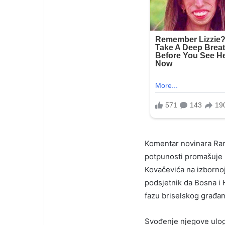
Komentar novinara Ran
potpunosti promašuje p
Kovačevića na izbornoj
podsjetnik da Bosna i 
fazu briselskog građan
Svođenje njegove ulog