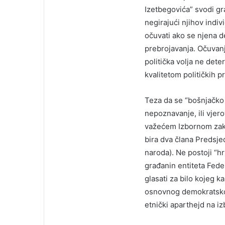
Izetbegovića” svodi g
negirajući njihov indiv
očuvati ako se njena 
prebrojavanja. Očuvan
politička volja ne dete
kvalitetom političkih 
Teza da se “bošnjačko b
nepoznavanje, ili vjer
važećem Izbornom zakon
bira dva člana Predsje
naroda). Ne postoji “h
građanin entiteta Fede
glasati za bilo kojeg k
osnovnog demokratskog
etnički aparthejd na i