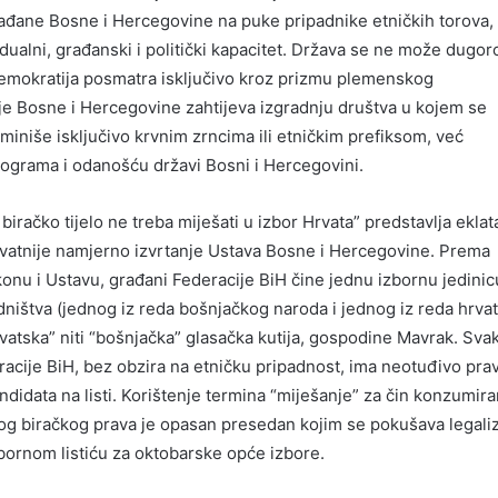
rađane Bosne i Hercegovine na puke pripadnike etničkih torova,
idualni, građanski i politički kapacitet. Država se ne može dugo
demokratija posmatra isključivo kroz prizmu plemenskog
je Bosne i Hercegovine zahtijeva izgradnju društva u kojem se
rminiše isključivo krvnim zrncima ili etničkim prefiksom, već
programa i odanošću državi Bosni i Hercegovini.
iračko tijelo ne treba miješati u izbor Hrvata” predstavlja ekla
ovatnije namjerno izvrtanje Ustava Bosne i Hercegovine. Prema
u i Ustavu, građani Federacije BiH čine jednu izbornu jedinic
dništva (jednog iz reda bošnjačkog naroda i jednog iz reda hrva
rvatska” niti “bošnjačka” glasačka kutija, gospodine Mavrak. Svak
racije BiH, bez obzira na etničku pripadnost, ima neotuđivo pra
andidata na listi. Korištenje termina “miješanje” za čin konzumira
 biračkog prava je opasan presedan kojim se pokušava legaliz
zbornom listiću za oktobarske opće izbore.