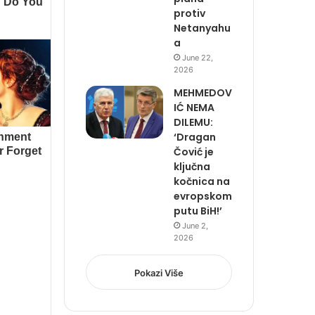
protiv
Netanyahu
a
June 22,
2026
MEHMEDOV
IĆ NEMA
DILEMU:
‘Dragan
Čović je
ključna
kočnica na
evropskom
putu BiH!’
June 2,
2026
Pokazi Više