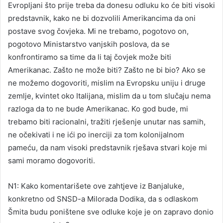
Evropljani što prije treba da donesu odluku ko će biti visoki
predstavnik, kako ne bi dozvolili Amerikancima da oni
postave svog čovjeka. Mi ne trebamo, pogotovo on,
pogotovo Ministarstvo vanjskih poslova, da se
konfrontiramo sa time da li taj čovjek može biti
Amerikanac. Zašto ne može biti? Zašto ne bi bio? Ako se
ne možemo dogovoriti, mislim na Evropsku uniju i druge
zemlje, kvintet oko Italijana, mislim da u tom slučaju nema
razloga da to ne bude Amerikanac. Ko god bude, mi
trebamo biti racionalni, tražiti rješenje unutar nas samih,
ne očekivati i ne ići po inerciji za tom kolonijalnom
pameću, da nam visoki predstavnik rješava stvari koje mi
sami moramo dogovoriti.
N1: Kako komentarišete ove zahtjeve iz Banjaluke,
konkretno od SNSD-a Milorada Dodika, da s odlaskom
Šmita budu poništene sve odluke koje je on zapravo donio