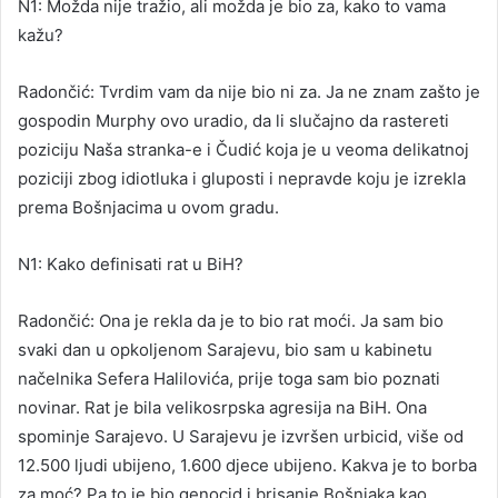
N1: Možda nije tražio, ali možda je bio za, kako to vama
kažu?
Radončić: Tvrdim vam da nije bio ni za. Ja ne znam zašto je
gospodin Murphy ovo uradio, da li slučajno da rastereti
poziciju Naša stranka-e i Čudić koja je u veoma delikatnoj
poziciji zbog idiotluka i gluposti i nepravde koju je izrekla
prema Bošnjacima u ovom gradu.
N1: Kako definisati rat u BiH?
Radončić: Ona je rekla da je to bio rat moći. Ja sam bio
svaki dan u opkoljenom Sarajevu, bio sam u kabinetu
načelnika Sefera Halilovića, prije toga sam bio poznati
novinar. Rat je bila velikosrpska agresija na BiH. Ona
spominje Sarajevo. U Sarajevu je izvršen urbicid, više od
12.500 ljudi ubijeno, 1.600 djece ubijeno. Kakva je to borba
za moć? Pa to je bio genocid i brisanje Bošnjaka kao