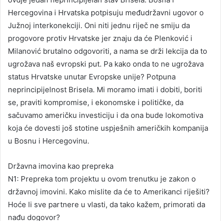
Hercegovina i Hrvatska potpisuju međudržavni ugovor o
Južnoj interkonekciji. Oni niti jednu riječ ne smiju da
progovore protiv Hrvatske jer znaju da će Plenković i
Milanović brutalno odgovoriti, a nama se drži lekcija da to
ugrožava naš evropski put. Pa kako onda to ne ugrožava
status Hrvatske unutar Evropske unije? Potpuna
neprincipijelnost Brisela. Mi moramo imati i dobiti, boriti
se, praviti kompromise, i ekonomske i političke, da
sačuvamo američku investiciju i da ona bude lokomotiva
koja će dovesti još stotine uspješnih američkih kompanija
u Bosnu i Hercegovinu.
Državna imovina kao prepreka
N1: Prepreka tom projektu u ovom trenutku je zakon o
državnoj imovini. Kako mislite da će to Amerikanci riješiti?
Hoće li sve partnere u vlasti, da tako kažem, primorati da
nađu dogovor?