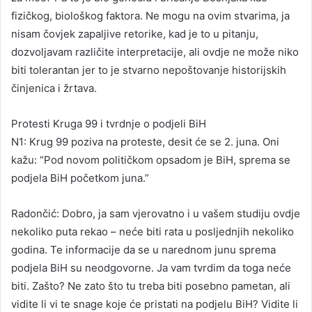
fizičkog, biološkog faktora. Ne mogu na ovim stvarima, ja
nisam čovjek zapaljive retorike, kad je to u pitanju,
dozvoljavam različite interpretacije, ali ovdje ne može niko
biti tolerantan jer to je stvarno nepoštovanje historijskih
činjenica i žrtava.
Protesti Kruga 99 i tvrdnje o podjeli BiH
N1: Krug 99 poziva na proteste, desit će se 2. juna. Oni
kažu: “Pod novom političkom opsadom je BiH, sprema se
podjela BiH početkom juna.”
Radončić: Dobro, ja sam vjerovatno i u vašem studiju ovdje
nekoliko puta rekao – neće biti rata u posljednjih nekoliko
godina. Te informacije da se u narednom junu sprema
podjela BiH su neodgovorne. Ja vam tvrdim da toga neće
biti. Zašto? Ne zato što tu treba biti posebno pametan, ali
vidite li vi te snage koje će pristati na podjelu BiH? Vidite li