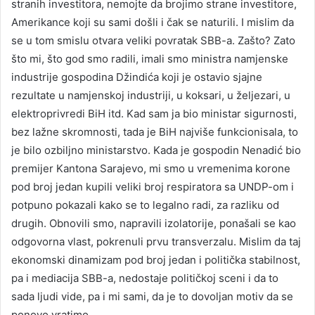
stranih investitora, nemojte da brojimo strane investitore,
Amerikance koji su sami došli i čak se naturili. I mislim da
se u tom smislu otvara veliki povratak SBB-a. Zašto? Zato
što mi, što god smo radili, imali smo ministra namjenske
industrije gospodina Džindića koji je ostavio sjajne
rezultate u namjenskoj industriji, u koksari, u željezari, u
elektroprivredi BiH itd. Kad sam ja bio ministar sigurnosti,
bez lažne skromnosti, tada je BiH najviše funkcionisala, to
je bilo ozbiljno ministarstvo. Kada je gospodin Nenadić bio
premijer Kantona Sarajevo, mi smo u vremenima korone
pod broj jedan kupili veliki broj respiratora sa UNDP-om i
potpuno pokazali kako se to legalno radi, za razliku od
drugih. Obnovili smo, napravili izolatorije, ponašali se kao
odgovorna vlast, pokrenuli prvu transverzalu. Mislim da taj
ekonomski dinamizam pod broj jedan i politička stabilnost,
pa i mediacija SBB-a, nedostaje političkoj sceni i da to
sada ljudi vide, pa i mi sami, da je to dovoljan motiv da se
ponovo vratimo.