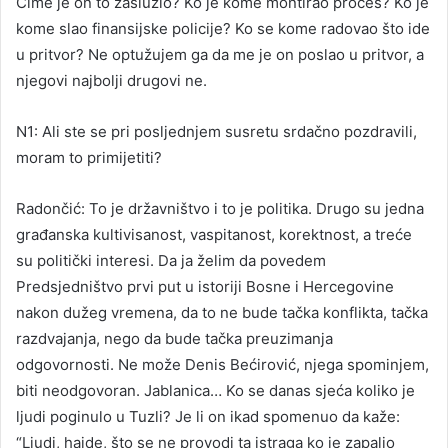
Čime je on to zaslužio? Ko je kome montirao proces? Ko je
kome slao finansijske policije? Ko se kome radovao što ide
u pritvor? Ne optužujem ga da me je on poslao u pritvor, a
njegovi najbolji drugovi ne.
N1: Ali ste se pri posljednjem susretu srdačno pozdravili,
moram to primijetiti?
Radončić: To je državništvo i to je politika. Drugo su jedna
građanska kultivisanost, vaspitanost, korektnost, a treće
su politički interesi. Da ja želim da povedem
Predsjedništvo prvi put u istoriji Bosne i Hercegovine
nakon dužeg vremena, da to ne bude tačka konflikta, tačka
razdvajanja, nego da bude tačka preuzimanja
odgovornosti. Ne može Denis Bećirović, njega spominjem,
biti neodgovoran. Jablanica… Ko se danas sjeća koliko je
ljudi poginulo u Tuzli? Je li on ikad spomenuo da kaže:
“Ljudi, hajde, što se ne provodi ta istraga ko je zapalio