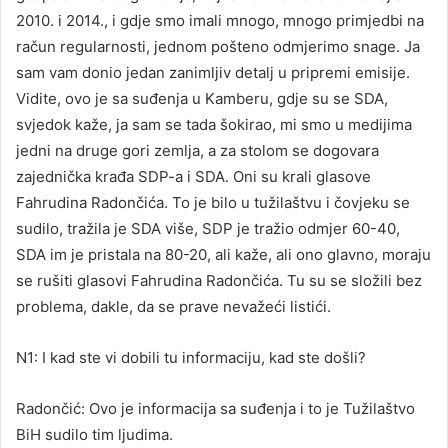
2010. i 2014., i gdje smo imali mnogo, mnogo primjedbi na
račun regularnosti, jednom pošteno odmjerimo snage. Ja
sam vam donio jedan zanimljiv detalj u pripremi emisije.
Vidite, ovo je sa suđenja u Kamberu, gdje su se SDA,
svjedok kaže, ja sam se tada šokirao, mi smo u medijima
jedni na druge gori zemlja, a za stolom se dogovara
zajednička krađa SDP-a i SDA. Oni su krali glasove
Fahrudina Radončića. To je bilo u tužilaštvu i čovjeku se
sudilo, tražila je SDA više, SDP je tražio odmjer 60-40,
SDA im je pristala na 80-20, ali kaže, ali ono glavno, moraju
se rušiti glasovi Fahrudina Radončića. Tu su se složili bez
problema, dakle, da se prave nevažeći listići.
N1: I kad ste vi dobili tu informaciju, kad ste došli?
Radončić: Ovo je informacija sa suđenja i to je Tužilaštvo
BiH sudilo tim ljudima.