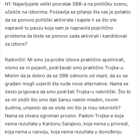
N1: Najavljujete veliki povratak SBB-a na političku scenu,
učešće na izborima. Postavlja se pitanje šta vas je potaklo
da se ponovo politički aktivirate i kajete li se što ste
napravili tu pauzu koja vam je napravila poprilično
problema da biste se ponovo sada aktivirali i kandidovali
za izbore?
Radončić: Mi smo za prošle izbore praktično apstinirali,
nismo se ni pojavili, podržavali smo praktično Trojka-u.
Mislim da je dobro da se SBB odmorio od vlasti, da su se
građani mogli uvjeriti šta nude nove alternative. Nama se
često prigovara da smo podržali Trojka-u nekritički. Što bi
se mi stidili što smo dali šansu nekim mladim, novim
ljudima, umjesto da se stide oni što je nisu iskoristili?
Nama se otvara ogroman prostor. Padom Trojka-e koja
nema rezultata u Kantonu Sarajevo, koja nema u privredi,
koja nema u razvoju, koja nema rezultata u dovođenju