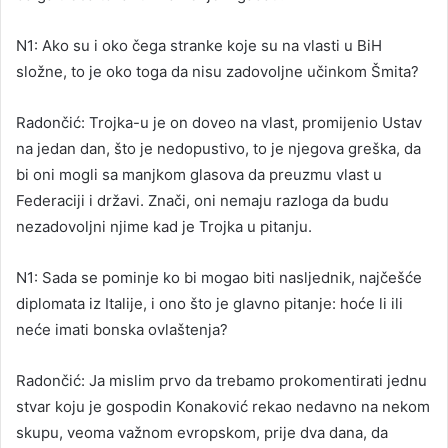
N1: Ako su i oko čega stranke koje su na vlasti u BiH
složne, to je oko toga da nisu zadovoljne učinkom Šmita?
Radončić: Trojka-u je on doveo na vlast, promijenio Ustav
na jedan dan, što je nedopustivo, to je njegova greška, da
bi oni mogli sa manjkom glasova da preuzmu vlast u
Federaciji i državi. Znači, oni nemaju razloga da budu
nezadovoljni njime kad je Trojka u pitanju.
N1: Sada se pominje ko bi mogao biti nasljednik, najčešće
diplomata iz Italije, i ono što je glavno pitanje: hoće li ili
neće imati bonska ovlaštenja?
Radončić: Ja mislim prvo da trebamo prokomentirati jednu
stvar koju je gospodin Konaković rekao nedavno na nekom
skupu, veoma važnom evropskom, prije dva dana, da