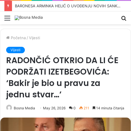
NOVI SKANDAL TRESE REPUBLIKU SRPSKU: Vukanović otkrio detalje velike tajne nagodbe Dodika i Stanivukovića, u sve je umiješan i Vučić…
Meni
Pr
Početna
/
Vijesti
Vijesti
RADONČIĆ OTKRIO DA LI ĆE
PODRŽATI IZETBEGOVIĆA:
‘Bakir je bio u pravu za
jednu stvar…’
Bosna Media
May 26, 2026
0
211
14 minuta čitanja