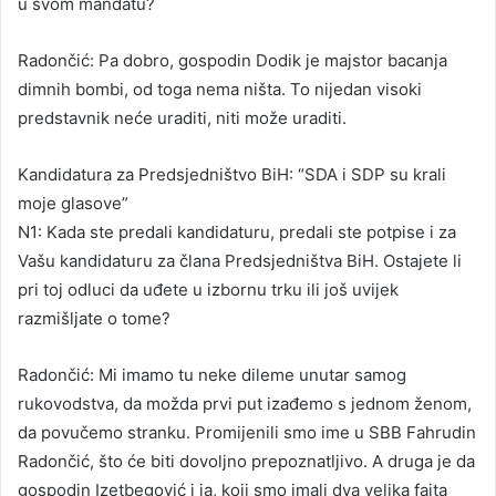
u svom mandatu?
Radončić: Pa dobro, gospodin Dodik je majstor bacanja
dimnih bombi, od toga nema ništa. To nijedan visoki
predstavnik neće uraditi, niti može uraditi.
Kandidatura za Predsjedništvo BiH: “SDA i SDP su krali
moje glasove”
N1: Kada ste predali kandidaturu, predali ste potpise i za
Vašu kandidaturu za člana Predsjedništva BiH. Ostajete li
pri toj odluci da uđete u izbornu trku ili još uvijek
razmišljate o tome?
Radončić: Mi imamo tu neke dileme unutar samog
rukovodstva, da možda prvi put izađemo s jednom ženom,
da povučemo stranku. Promijenili smo ime u SBB Fahrudin
Radončić, što će biti dovoljno prepoznatljivo. A druga je da
gospodin Izetbegović i ja, koji smo imali dva velika fajta