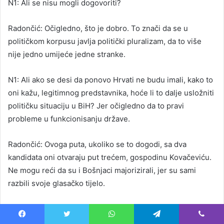
N1: Ali se nisu mogli dogovoriti?
Radončić: Očigledno, što je dobro. To znači da se u
političkom korpusu javlja politički pluralizam, da to više
nije jedno umijeće jedne stranke.
N1: Ali ako se desi da ponovo Hrvati ne budu imali, kako to
oni kažu, legitimnog predstavnika, hoće li to dalje usložniti
političku situaciju u BiH? Jer očigledno da to pravi
probleme u funkcionisanju države.
Radončić: Ovoga puta, ukoliko se to dogodi, sa dva
kandidata oni otvaraju put trećem, gospodinu Kovačeviću.
Ne mogu reći da su i Bošnjaci majorizirali, jer su sami
razbili svoje glasačko tijelo.
N1: Prošli put su išli sa jednim kandidatom, odnosno
jednom kandidatkinjom, i nisu ponovo uspjeli doći do
Facebook
Twitter
WhatsApp
Telegram
Viber