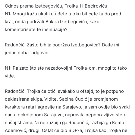
Odnos prema Izetbegoviću, Trojka-i i Bećiroviću
N1: Mnogi kažu ukoliko uđete u trku bit ćete tu do pred
kraj, onda podržati Bakira Izetbegovića, kako
komentarišete te insinuacije?
Radončić: Zašto bih ja podržao Izetbegovića? Dajte mi
jedan dobar odgovor.
N1: Pa zato što ste nezadovoljni Trojka-om, mnogi to tako
vide.
Radončić: Trojka će otići svakako u ofsajd, to je potpuno
deklasirana ekipa. Vidite, Sabina Čudić je promjenom
karaktera rata i agresije na Sarajevo, ja sam ovdje bio svaki
dan u opkoljenom Sarajevu, napravila nepopravljive štete
našoj stranci. Ni ne razbija ga Radončić, razbija ga Kemo
Ademović, drugi. Ostat će dio SDP-a, Trojka kao Trojka ne