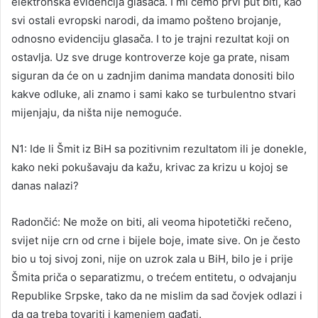
elektronska evidencija glasača. I mi ćemo prvi put biti, kao
svi ostali evropski narodi, da imamo pošteno brojanje,
odnosno evidenciju glasača. I to je trajni rezultat koji on
ostavlja. Uz sve druge kontroverze koje ga prate, nisam
siguran da će on u zadnjim danima mandata donositi bilo
kakve odluke, ali znamo i sami kako se turbulentno stvari
mijenjaju, da ništa nije nemoguće.
N1: Ide li Šmit iz BiH sa pozitivnim rezultatom ili je donekle,
kako neki pokušavaju da kažu, krivac za krizu u kojoj se
danas nalazi?
Radončić: Ne može on biti, ali veoma hipotetički rečeno,
svijet nije crn od crne i bijele boje, imate sive. On je često
bio u toj sivoj zoni, nije on uzrok zala u BiH, bilo je i prije
Šmita priča o separatizmu, o trećem entitetu, o odvajanju
Republike Srpske, tako da ne mislim da sad čovjek odlazi i
da ga treba tovariti i kamenjem gađati.