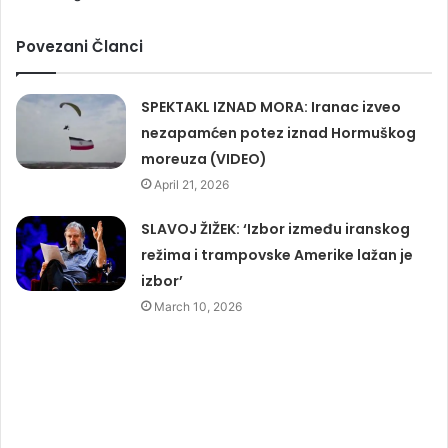
Povezani Članci
SPEKTAKL IZNAD MORA: Iranac izveo
nezapamćen potez iznad Hormuškog
moreuza (VIDEO)
April 21, 2026
SLAVOJ ŽIŽEK: ‘Izbor između iranskog
režima i trampovske Amerike lažan je
izbor’
March 10, 2026