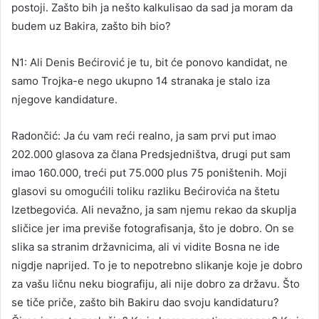
postoji. Zašto bih ja nešto kalkulisao da sad ja moram da
budem uz Bakira, zašto bih bio?
N1: Ali Denis Bećirović je tu, bit će ponovo kandidat, ne
samo Trojka-e nego ukupno 14 stranaka je stalo iza
njegove kandidature.
Radončić: Ja ću vam reći realno, ja sam prvi put imao
202.000 glasova za člana Predsjedništva, drugi put sam
imao 160.000, treći put 75.000 plus 75 poništenih. Moji
glasovi su omogućili toliku razliku Bećirovića na štetu
Izetbegovića. Ali nevažno, ja sam njemu rekao da skuplja
sličice jer ima previše fotografisanja, što je dobro. On se
slika sa stranim državnicima, ali vi vidite Bosna ne ide
nigdje naprijed. To je to nepotrebno slikanje koje je dobro
za vašu ličnu neku biografiju, ali nije dobro za državu. Što
se tiče priče, zašto bih Bakiru dao svoju kandidaturu?