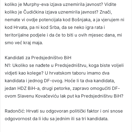
koliko je Murphy-eva izjava uznemirila javnost? Vidite
koliko je Čudićkina izjava uznemirila javnost? Znači,
nemate vi ovdje potencijala kod Bošnjaka, a ja vjerujem ni
kod Hrvata, pa ni kod Srba, da se neko igra rata i
teritorijalne podjele i da će to biti u ovih mjesec dana, mi
smo već kraj maja.
Kandidati za Predsjedništvo BiH
N1: Ukoliko se nađete u Predsjedništvu, koga biste voljeli
vidjeti kao kolege? U hrvatskom taboru imamo dva
kandidata i jednog DF-ovog. Hoće li ta dva kandidata,
jedan HDZ BiH-a, drugi petorke, zapravo omogućiti DF-
ovom Slavenu Kovačeviću lak put ka Predsjedništvu BiH?
Radončić: Hrvati su odgovoran politički faktor i oni snose
odgovornost da li idu sa jednim ili sa tri kandidata.