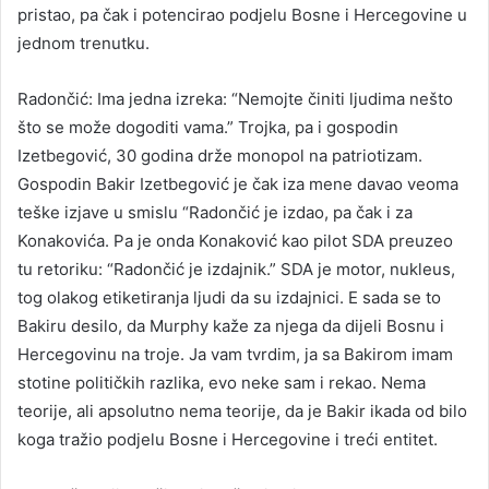
pristao, pa čak i potencirao podjelu Bosne i Hercegovine u
jednom trenutku.
Radončić: Ima jedna izreka: “Nemojte činiti ljudima nešto
što se može dogoditi vama.” Trojka, pa i gospodin
Izetbegović, 30 godina drže monopol na patriotizam.
Gospodin Bakir Izetbegović je čak iza mene davao veoma
teške izjave u smislu “Radončić je izdao, pa čak i za
Konakovića. Pa je onda Konaković kao pilot SDA preuzeo
tu retoriku: “Radončić je izdajnik.” SDA je motor, nukleus,
tog olakog etiketiranja ljudi da su izdajnici. E sada se to
Bakiru desilo, da Murphy kaže za njega da dijeli Bosnu i
Hercegovinu na troje. Ja vam tvrdim, ja sa Bakirom imam
stotine političkih razlika, evo neke sam i rekao. Nema
teorije, ali apsolutno nema teorije, da je Bakir ikada od bilo
koga tražio podjelu Bosne i Hercegovine i treći entitet.