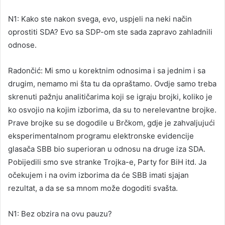
N1: Kako ste nakon svega, evo, uspjeli na neki način
oprostiti SDA? Evo sa SDP-om ste sada zapravo zahladnili
odnose.
Radončić: Mi smo u korektnim odnosima i sa jednim i sa
drugim, nemamo mi šta tu da opraštamo. Ovdje samo treba
skrenuti pažnju analitičarima koji se igraju brojki, koliko je
ko osvojio na kojim izborima, da su to nerelevantne brojke.
Prave brojke su se dogodile u Brčkom, gdje je zahvaljujući
eksperimentalnom programu elektronske evidencije
glasača SBB bio superioran u odnosu na druge iza SDA.
Pobijedili smo sve stranke Trojka-e, Party for BiH itd. Ja
očekujem i na ovim izborima da će SBB imati sjajan
rezultat, a da se sa mnom može dogoditi svašta.
N1: Bez obzira na ovu pauzu?