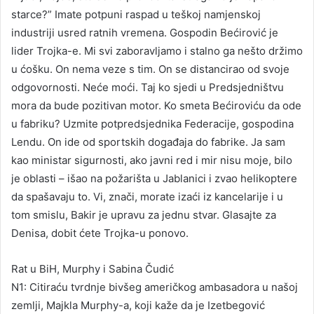
starce?” Imate potpuni raspad u teškoj namjenskoj
industriji usred ratnih vremena. Gospodin Bećirović je
lider Trojka-e. Mi svi zaboravljamo i stalno ga nešto držimo
u ćošku. On nema veze s tim. On se distancirao od svoje
odgovornosti. Neće moći. Taj ko sjedi u Predsjedništvu
mora da bude pozitivan motor. Ko smeta Bećiroviću da ode
u fabriku? Uzmite potpredsjednika Federacije, gospodina
Lendu. On ide od sportskih događaja do fabrike. Ja sam
kao ministar sigurnosti, ako javni red i mir nisu moje, bilo
je oblasti – išao na požarišta u Jablanici i zvao helikoptere
da spašavaju to. Vi, znači, morate izaći iz kancelarije i u
tom smislu, Bakir je upravu za jednu stvar. Glasajte za
Denisa, dobit ćete Trojka-u ponovo.
Rat u BiH, Murphy i Sabina Čudić
N1: Citiraću tvrdnje bivšeg američkog ambasadora u našoj
zemlji, Majkla Murphy-a, koji kaže da je Izetbegović