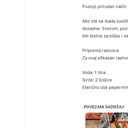
Postoji prirodan način 
Ako ste se ikada suoči
dosadne. Srećom, posto
biti štetne za biljke i o
Priprema rastvora
Za ovaj efikasan rastv
Voda: 1 litra
Sirće: 2 šoljice
Eterično ulje pepermin