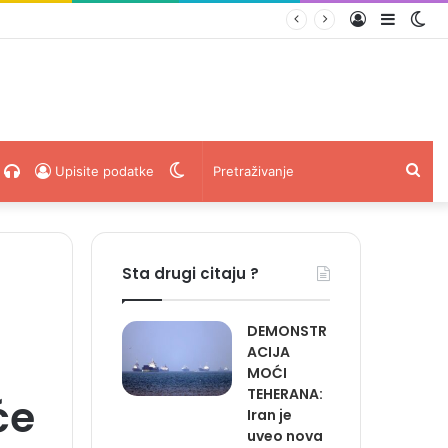
Prijava
Sideba
Sw
 i uvrede…
ski
acebook
Radio
Switch
Pret
Upisite podatke
Uživo
skin
Sta drugi citaju ?
DEMONSTR
ACIJA
MOĆI
TEHERANA:
će
Iran je
uveo nova