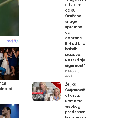
o tvrdim
da su
Oružane
snage
spremne
da
odbrane
BiH od bilo
kakvih
izazova,
NATO daje
sigurnost’
May 28,
2026
Željka
Cvijanović
otkriva:
Nemamo
visokog
predstavni
ka, bonska