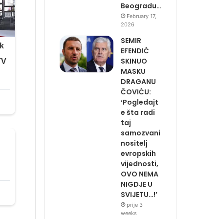
Beogradu…
February 17,
2026
SEMIR
EFENDIĆ
SKINUO
MASKU
DRAGANU
ČOVIĆU:
‘Pogledajt
e šta radi
taj
samozvani
nositelj
evropskih
vijednosti,
OVO NEMA
NIGDJE U
SVIJETU…!’
prije 3
weeks