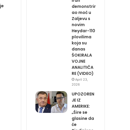
Iran
je
demonstrir
ao moć u
Zaljevu s
novim
Heydar-110
plovilima
koja su
danas
ŠOKIRALA
VOJNE
ANALITIČA
RE (VIDEO)
April 23,
2026
UPOZOREN
JE IZ
AMERIKE:
„Šire se
glasine da
će