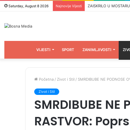
ZAISKRILO U MOSTARU: 
Saturday, August 8 2026
Najnovije Vijesti
VIJESTI
SPORT
ZANIMLJIVOSTI
ZIV
Početna
/
Zivot i Stil
/
SMRDIBUBE NE PODNOSE OVAJ 
Zivot i Stil
SMRDIBUBE NE 
RASTVOR: Poprsk