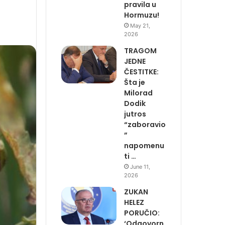
pravila u
Hormuzu!
May 21,
2026
TRAGOM
JEDNE
ČESTITKE:
Šta je
Milorad
Dodik
jutros
“zaboravio
”
napomenu
ti …
June 11,
2026
ZUKAN
HELEZ
PORUČIO:
‘Odgovorn