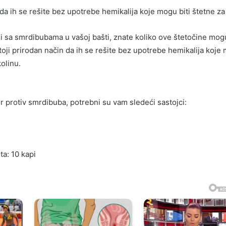
da ih se rešite bez upotrebe hemikalija koje mogu biti štetne za 
li sa smrdibubama u vašoj bašti, znate koliko ove štetočine mogu
ji prirodan način da ih se rešite bez upotrebe hemikalija koje
kolinu.
or protiv smrdibuba, potrebni su vam sledeći sastojci:
ta: 10 kapi