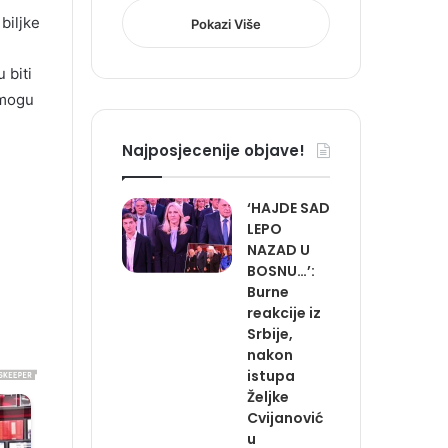
biljke
Pokazi Više
 biti
 mogu
Najposjecenije objave!
‘HAJDE SAD
LEPO
NAZAD U
BOSNU…’:
Burne
reakcije iz
Srbije,
nakon
istupa
Željke
Cvijanović
u