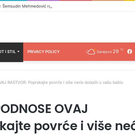
Šemsudin Mehmedović razbjesnio Čovićeve ljude, pale teške optužbe
℃
29
F
OT I STIL
PRIVACY POLICY
Sarajevo
RASTVOR: Poprskajte povrće i više neće dolaziti u vašu baštu
PODNOSE OVAJ
ajte povrće i više ne