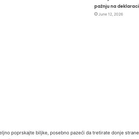
pažnju na deklaraci
June 12, 2026
eljno poprskajte biljke, posebno pazeći da tretirate donje strane