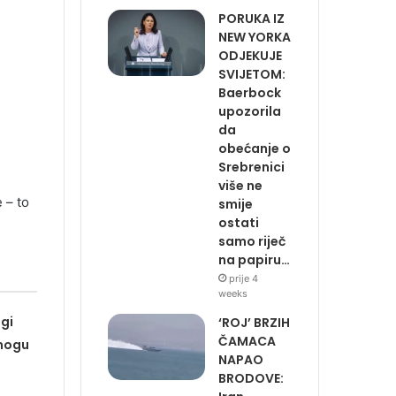
PORUKA IZ
NEW YORKA
ODJEKUJE
SVIJETOM:
Baerbock
upozorila
da
obećanje o
Srebrenici
više ne
 – to
smije
ostati
samo riječ
na papiru…
prije 4
weeks
gi
‘ROJ’ BRZIH
ČAMACA
mogu
NAPAO
BRODOVE: