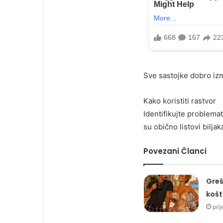
Sve sastojke dobro izm
Kako koristiti rastvor
Identifikujte problem
su obično listovi biljak
Povezani Članci
Greš
košt
pri