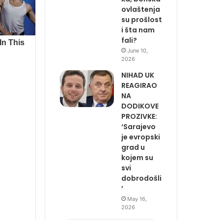
ovlaštenja
su prošlost
i šta nam
fali?
June 10,
2026
NIHAD UK
REAGIRAO
NA
DODIKOVE
PROZIVKE:
‘Sarajevo
je evropski
grad u
kojem su
svi
dobrodošli
’
May 16,
2026