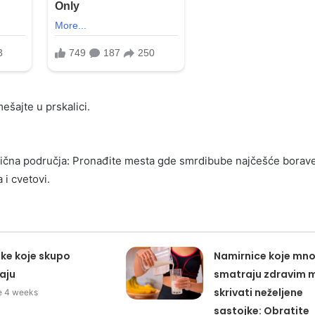
ešajte u prskalici.
atična područja: Pronađite mesta gde smrdibube najčešće borave
a i cvetovi.
ke koje skupo
Namirnice koje mno
aju
smatraju zdravim 
skrivati neželjene
je 4 weeks
sastojke: Obratite