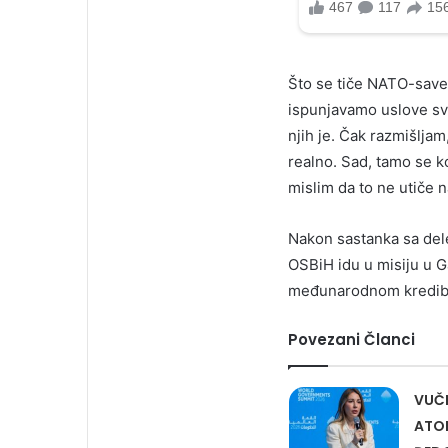
Što se tiče NATO-saveza
ispunjavamo uslove sva
njih je. Čak razmišlja
realno. Sad, tamo se k
mislim da to ne utiče 
Nakon sastanka sa dele
OSBiH idu u misiju u Ga
međunarodnom kredibili
Povezani Članci
VUČI
ATO