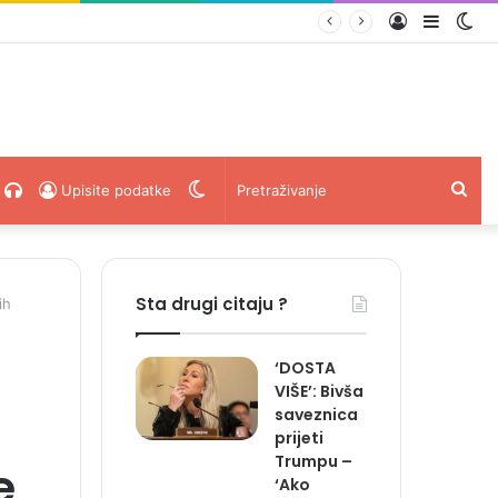
Prijava
Sideba
Sw
raje godinama (VIDEO)
ski
acebook
Radio
Switch
Pret
Upisite podatke
Uživo
skin
Sta drugi citaju ?
ih
‘DOSTA
VIŠE’: Bivša
saveznica
prijeti
Trumpu –
e
‘Ako