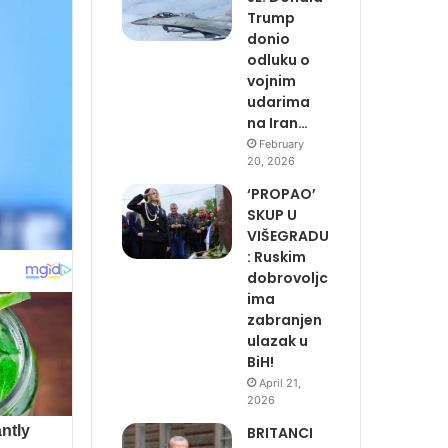
Trump
donio
odluku o
vojnim
udarima
na Iran…
February
20, 2026
‘PROPAO’
SKUP U
VIŠEGRADU
: Ruskim
dobrovoljc
ima
zabranjen
ulazak u
BiH!
April 21,
2026
BRITANCI