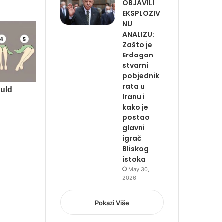
OBJAVILI
EKSPLOZIV
NU
ANALIZU:
Zašto je
Erdogan
stvarni
pobjednik
rata u
Iranu i
kako je
postao
glavni
igrač
Bliskog
istoka
May 30,
2026
Pokazi Više