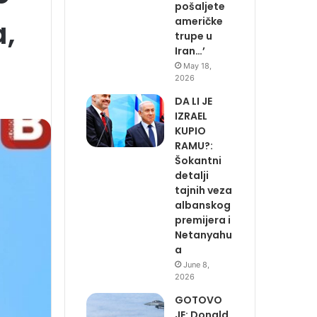
pošaljete
,
američke
trupe u
Iran…’
May 18,
2026
DA LI JE
IZRAEL
KUPIO
RAMU?:
Šokantni
detalji
tajnih veza
albanskog
premijera i
Netanyahu
a
June 8,
2026
GOTOVO
JE: Donald