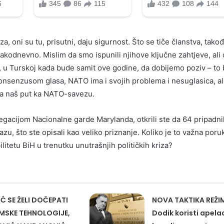
, oni su tu, prisutni, daju sigurnost. Što se tiče članstva, takođ
kodnevno. Mislim da smo ispunili njihove ključne zahtjeve, ali
m, u Turskoj kada bude samit ove godine, da dobijemo poziv – to b
onsenzusom glasa, NATO ima i svojih problema i nesuglasica, al
na naš put ka NATO-savezu.
gacijom Nacionalne garde Marylanda, otkrili ste da 64 pripadni
zu, što ste opisali kao veliko priznanje. Koliko je to važna poru
tetu BiH u trenutku unutrašnjih političkih kriza?
Ć SE ŽELI DOČEPATI
NOVA TAKTIKA REŽI
MSKE TEHNOLOGIJE,
Dodik koristi apelac