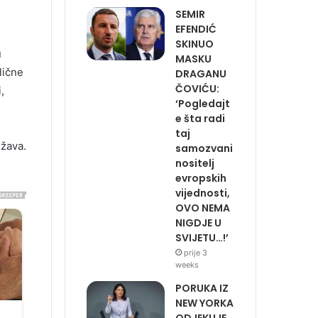
SEMIR
EFENDIĆ
SKINUO
u
MASKU
lične
DRAGANU
ČOVIĆU:
,
‘Pogledajt
e šta radi
taj
ržava.
samozvani
nositelj
evropskih
vijednosti,
OVO NEMA
NIGDJE U
SVIJETU…!’
prije 3
weeks
PORUKA IZ
NEW YORKA
ODJEKUJE