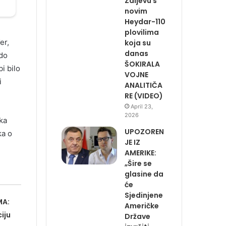
Zaljevu s
novim
Heydar-110
plovilima
er,
koja su
danas
 do
ŠOKIRALA
i bilo
VOJNE
i
ANALITIČA
RE (VIDEO)
April 23,
2026
ka
UPOZOREN
ka o
JE IZ
AMERIKE:
„Šire se
glasine da
će
Sjedinjene
MA:
Američke
iju
Države