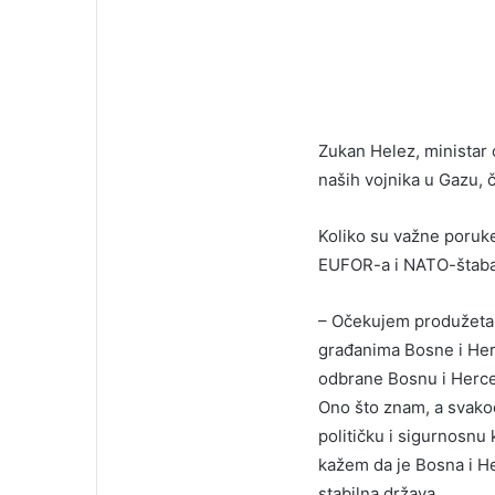
Zukan Helez, ministar
naših vojnika u Gazu, č
Koliko su važne poruke,
EUFOR-a i NATO-štaba 
– Očekujem produžetak 
građanima Bosne i He
odbrane Bosnu i Herceg
Ono što znam, a svako
političku i sigurnosnu 
kažem da je Bosna i H
stabilna država.