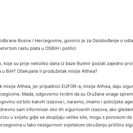
 odbrane Bosne i Hercegovine, govorio je za Oslobođenje o odl
etvrtom rastu plata u OSBiH i politici
 koje su prije nekoliko dana iz baze Butmir poslali zajedno prvi 
u BiH? Očekujete li produžetak misije Althea?
misije Althea, jer pripadnici EUFOR-a, misije Althea, daju sigu
rcegovine. Mada, odgovorno tvrdim da su Oružane snage spre
ovinu od bilo kakvih izazova i, naravno, imamo i policijske age
dnevno sam informisan oko tih sigurnosnih izazova, ako gleda
krizu u svijetu gdje se skupljaju velike sile, mogu s ponosom da
ercegovina u tako nesigurnom svjetskom okruženju prilično sigu