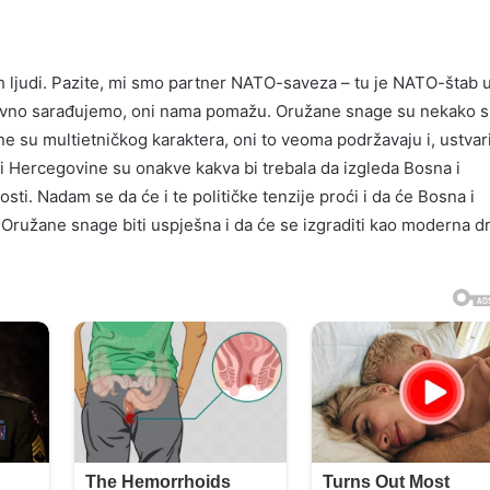
 ljudi. Pazite, mi smo partner NATO-saveza – tu je NATO-štab 
evno sarađujemo, oni nama pomažu. Oružane snage su nekako s
 su multietničkog karaktera, oni to veoma podržavaju i, ustvari
 Hercegovine su onakve kakva bi trebala da izgleda Bosna i
ti. Nadam se da će i te političke tenzije proći i da će Bosna i
 Oružane snage biti uspješna i da će se izgraditi kao moderna d