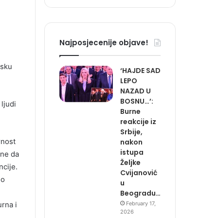
Najposjecenije objave!
asku
‘HAJDE SAD
LEPO
NAZAD U
BOSNU…’:
ljudi
Burne
reakcije iz
Srbije,
rnost
nakon
istupa
mne da
Željke
ncije.
Cvijanović
mo
u
Beogradu…
rna i
February 17,
2026