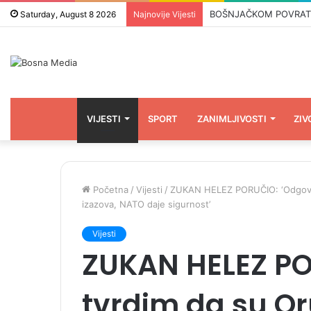
BOŠNJAČKOM POVRATNIKU
Saturday, August 8 2026
Najnovije Vijesti
VIJESTI
SPORT
ZANIMLJIVOSTI
ZIV
Početna
/
Vijesti
/
ZUKAN HELEZ PORUČIO: ‘Odgovor
izazova, NATO daje sigurnost’
Vijesti
ZUKAN HELEZ PO
tvrdim da su O