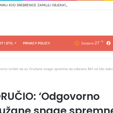
 KOD SREBRENICE ZAPALILI OBJEKAT: Alić progovorio o sporu koji t
℃
27
F
OT I STIL
PRIVACY POLICY
Sarajevo
no tvrdim da su Oružane snage spremne da odbrane BiH od bilo kakv
RUČIO: ‘Odgovorno
ružane snage spremn