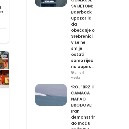
SVIJETOM:
Baerbock
upozorila
da
obećanje o
Srebrenici
više ne
smije
ostati
samo riječ
na papiru…
prije 4
weeks
‘ROJ’ BRZIH
ČAMACA
NAPAO
BRODOVE:
Iran
demonstrir
ao moć u