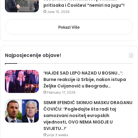
pritisaka i Čovićevi “nemiri na jugu”!
June 15, 2026
Pokazi Više
Najposjecenije objave!
‘HAJDE SAD LEPO NAZAD U BOSNU…’:
Burne reakcije iz Srbije, nakon istupa
Željke Cvijanović u Beogradu…
February 17, 2026
SEMIR EFENDIĆ SKINUO MASKU DRAGANU
ČOVIĆU: ‘Pogledajte šta radi taj
samozvani nositelj evropskih
vijednosti, OVO NEMA NIGDJE U
SVIJETU…!’
prije 3 weeks