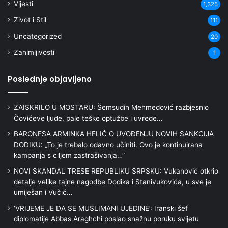
Vijesti
1,325
Zivot i Stil
111
Uncategorized
20
Zanimljivosti
1
Poslednje objavljeno
ZAISKRILO U MOSTARU: Šemsudin Mehmedović razbjesnio
Čovićeve ljude, pale teške optužbe i uvrede…
BARONESA ARMINKA HELIĆ O UVOĐENJU NOVIH SANKCIJA
DODIKU: „To je trebalo odavno učiniti. Ovo je kontinuirana
kampanja s ciljem zastrašivanja…”
NOVI SKANDAL TRESE REPUBLIKU SRPSKU: Vukanović otkrio
detalje velike tajne nagodbe Dodika i Stanivukovića, u sve je
umiješan i Vučić…
‘VRIJEME JE DA SE MUSLIMANI UJEDINE’: Iranski šef
diplomatije Abbas Araghchi poslao snažnu poruku svijetu