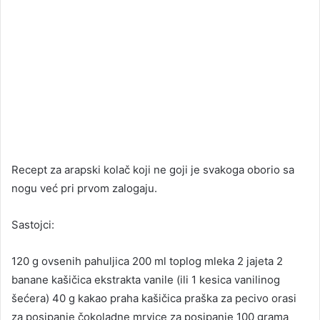
Recept za arapski kolač koji ne goji je svakoga oborio sa
nogu već pri prvom zalogaju.
Sastojci:
120 g ovsenih pahuljica 200 ml toplog mleka 2 jajeta 2
banane kašičica ekstrakta vanile (ili 1 kesica vanilinog
šećera) 40 g kakao praha kašičica praška za pecivo orasi
za posipanje čokoladne mrvice za posipanje 100 grama