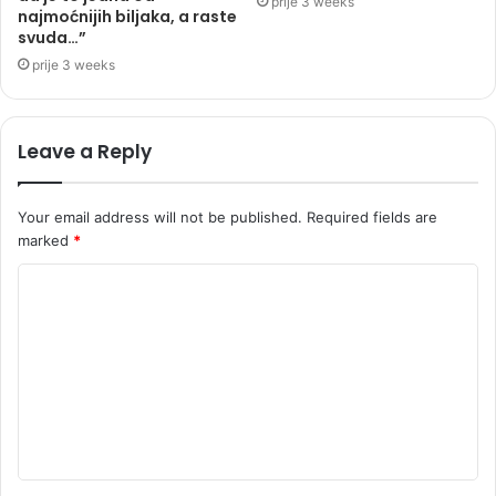
prije 3 weeks
najmoćnijih biljaka, a raste
svuda…”
prije 3 weeks
Leave a Reply
Your email address will not be published.
Required fields are
marked
*
C
o
m
m
e
n
t