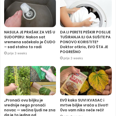
NASULA JE PRAŠAK ZA VEŠ U
DA LI PERETE PEŠKIR POSLIJE
SUDOPERU: Nakon sat
TUŠIRANJA ILI GA SUŠITE PA
vremena sačekalo je ČUDO
PONOVO KORISTITE?
– sad stalno to radi
Doktor otkrio, EVO ŠTA JE
POGREŠNO
prije 3 weeks
prije 3 weeks
„Pronaći ovu biljku je
EV0 kako SUVI KVASAC i
vrednije nego pronaći
mrtve biljke vraća u život!
novac — većina ljudi ne zna
0vo vam niko neće reći!
da je to jedna od