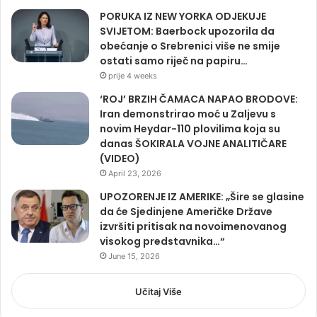
PORUKA IZ NEW YORKA ODJEKUJE
SVIJETOM: Baerbock upozorila da
obećanje o Srebrenici više ne smije
ostati samo riječ na papiru…
prije 4 weeks
‘ROJ’ BRZIH ČAMACA NAPAO BRODOVE:
Iran demonstrirao moć u Zaljevu s
novim Heydar-110 plovilima koja su
danas ŠOKIRALA VOJNE ANALITIČARE
(VIDEO)
April 23, 2026
UPOZORENJE IZ AMERIKE: „Šire se glasine
da će Sjedinjene Američke Države
izvršiti pritisak na novoimenovanog
visokog predstavnika…“
June 15, 2026
Učitaj Više