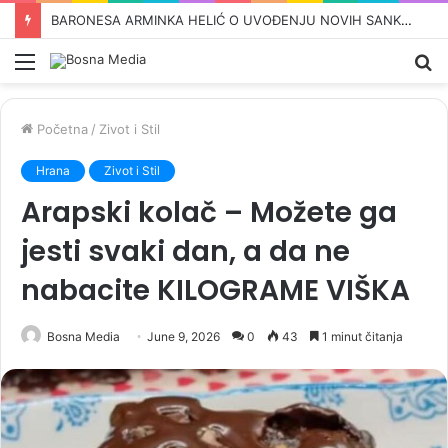
NOVI SKANDAL TRESE REPUBLIKU SRPSKU: Vukanović otkrio detalje velike tajne nagodbe Dodika i Stanivukovića, u sve je umiješan i Vučić…
Meni
Pr
Početna
/
Zivot i Stil
Hrana
Zivot i Stil
Arapski kolač – Možete ga
jesti svaki dan, a da ne
nabacite KILOGRAME VIŠKA
Bosna Media
June 9, 2026
0
43
1 minut čitanja