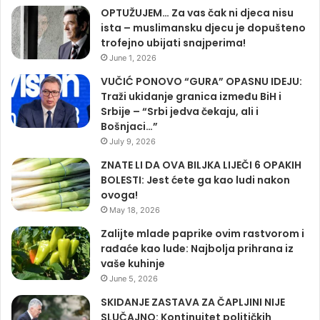
OPTUŽUJEM… Za vas čak ni djeca nisu
ista – muslimansku djecu je dopušteno
trofejno ubijati snajperima!
June 1, 2026
VUČIĆ PONOVO “GURA” OPASNU IDEJU:
Traži ukidanje granica između BiH i
Srbije – “Srbi jedva čekaju, ali i
Bošnjaci…”
July 9, 2026
ZNATE LI DA OVA BILJKA LIJEČI 6 OPAKIH
BOLESTI: Jest ćete ga kao ludi nakon
ovoga!
May 18, 2026
Zalijte mlade paprike ovim rastvorom i
rađaće kao lude: Najbolja prihrana iz
vaše kuhinje
June 5, 2026
SKIDANJE ZASTAVA ZA ČAPLJINI NIJE
SLUČAJNO: Kontinuitet političkih