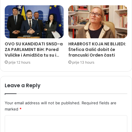
OVO SU KANDIDATI SNSD-a
HRABROST KOJA NE BLIJEDI:
ZA PARLAMENT BiH: Pored
Štefica Galić dobit će
Vulićke i Amidžića tu su i…
francuski Orden časti
prije 12 hours
prije 13 hours
Leave a Reply
Your email address will not be published.
Required fields are
marked
*
C
o