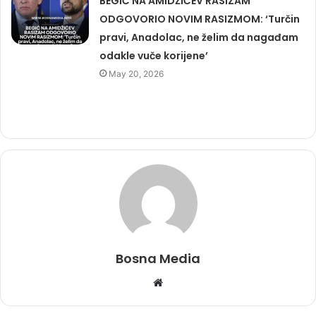
BEGIĆ NA AMIDŽIĆEV RASIZAM
ODGOVORIO NOVIM RASIZMOM: ‘Turčin
pravi, Anadolac, ne želim da nagađam
odakle vuče korijene’
May 20, 2026
Bosna Media
Website