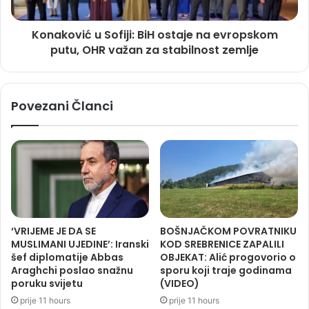
Konaković u Sofiji: BiH ostaje na evropskom
putu, OHR važan za stabilnost zemlje
Povezani Članci
‘VRIJEME JE DA SE
BOŠNJAČKOM POVRATNIKU
MUSLIMANI UJEDINE’: Iranski
KOD SREBRENICE ZAPALILI
šef diplomatije Abbas
OBJEKAT: Alić progovorio o
Araghchi poslao snažnu
sporu koji traje godinama
poruku svijetu
(VIDEO)
prije 11 hours
prije 11 hours