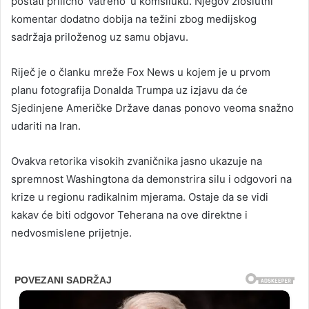
postati prilično ‘vatreno’ u komšiluku. Njegov zloslutni
komentar dodatno dobija na težini zbog medijskog
sadržaja priloženog uz samu objavu.
Riječ je o članku mreže Fox News u kojem je u prvom
planu fotografija Donalda Trumpa uz izjavu da će
Sjedinjene Američke Države danas ponovo veoma snažno
udariti na Iran.
Ovakva retorika visokih zvaničnika jasno ukazuje na
spremnost Washingtona da demonstrira silu i odgovori na
krize u regionu radikalnim mjerama. Ostaje da se vidi
kakav će biti odgovor Teherana na ove direktne i
nedvosmislene prijetnje.