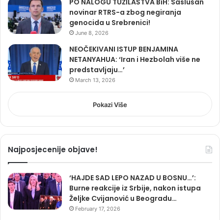
PO NALOGU TUŽILAŠTVA BiH: Saslušan
novinar RTRS-a zbog negiranja
genocida u Srebrenici!
June 8, 2026
NEOČEKIVANI ISTUP BENJAMINA
NETANYAHUA: ‘Iran i Hezbolah više ne
predstavljaju…’
March 13, 2026
Pokazi Više
Najposjecenije objave!
‘HAJDE SAD LEPO NAZAD U BOSNU…’:
Burne reakcije iz Srbije, nakon istupa
Željke Cvijanović u Beogradu…
February 17, 2026