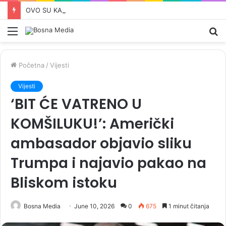
OVO SU KANDIDATI SNSD-a ZA PARLAMENT BiH: Pored Vulićke i Amidžića tu su i…
Meni
Pr
Početna
/
Vijesti
Vijesti
‘BIT ĆE VATRENO U
KOMŠILUKU!’: Američki
ambasador objavio sliku
Trumpa i najavio pakao na
Bliskom istoku
Bosna Media
June 10, 2026
0
675
1 minut čitanja