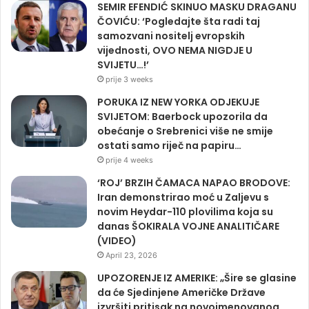
SEMIR EFENDIĆ SKINUO MASKU DRAGANU
ČOVIĆU: ‘Pogledajte šta radi taj
samozvani nositelj evropskih
vijednosti, OVO NEMA NIGDJE U
SVIJETU…!’
prije 3 weeks
PORUKA IZ NEW YORKA ODJEKUJE
SVIJETOM: Baerbock upozorila da
obećanje o Srebrenici više ne smije
ostati samo riječ na papiru…
prije 4 weeks
‘ROJ’ BRZIH ČAMACA NAPAO BRODOVE:
Iran demonstrirao moć u Zaljevu s
novim Heydar-110 plovilima koja su
danas ŠOKIRALA VOJNE ANALITIČARE
(VIDEO)
April 23, 2026
UPOZORENJE IZ AMERIKE: „Šire se glasine
da će Sjedinjene Američke Države
izvršiti pritisak na novoimenovanog