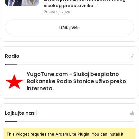
visokog predstavnika…“
June 15, 2026
Učitaj Više
Radio
YugoTune.com - Slušaj besplatno
Balkanske Radio Stanice uživo preko
interneta.
Lajkujte nas !
This widget requries the Arqam Lite Plugin, You can install it