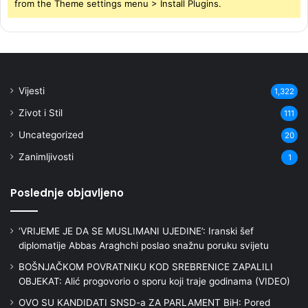
from the Theme settings menu > Install Plugins.
Vijesti
1,322
Zivot i Stil
111
Uncategorized
20
Zanimljivosti
1
Poslednje objavljeno
‘VRIJEME JE DA SE MUSLIMANI UJEDINE’: Iranski šef
diplomatije Abbas Araghchi poslao snažnu poruku svijetu
BOŠNJAČKOM POVRATNIKU KOD SREBRENICE ZAPALILI
OBJEKAT: Alić progovorio o sporu koji traje godinama (VIDEO)
OVO SU KANDIDATI SNSD-a ZA PARLAMENT BiH: Pored