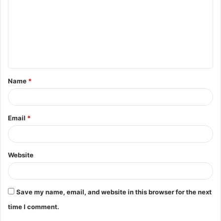
m
m
e
n
t
Name
*
*
Email
*
Website
Save my name, email, and website in this browser for the next
time I comment.