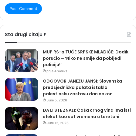
Sta drugi citaju ?
MUP RS-a TUČE SRPSKE MLADIĆE: Dodik
poručio – ‘Niko ne smije da pobijedi
policiju!’
prije 4 weeks
ODGOVOR JANEZU JANŠI: Slovenska
predsjednička palata istakla
palestinsku zastavu dan nakon…
June 5, 2026
DA LI STE ZNALI: Čaša crnog vina ima isti
efekat kao sat vremena u teretani
June 12, 2026