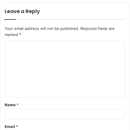
Leave a Reply
Your email address will not be published.
Required fields are
marked
*
C
o
m
m
e
n
t
Name
*
*
Email
*