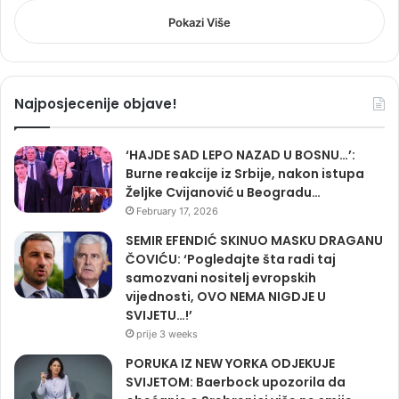
Pokazi Više
Najposjecenije objave!
‘HAJDE SAD LEPO NAZAD U BOSNU…’:
Burne reakcije iz Srbije, nakon istupa
Željke Cvijanović u Beogradu…
February 17, 2026
SEMIR EFENDIĆ SKINUO MASKU DRAGANU
ČOVIĆU: ‘Pogledajte šta radi taj
samozvani nositelj evropskih
vijednosti, OVO NEMA NIGDJE U
SVIJETU…!’
prije 3 weeks
PORUKA IZ NEW YORKA ODJEKUJE
SVIJETOM: Baerbock upozorila da