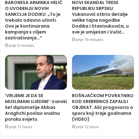
BARONESA ARMINKA HELIĆ
NOVI SKANDAL TRESE
O UVOĐENJU NOVIH
REPUBLIKU SRPSKU:
SANKCIJA DODIKU: „To je
Vukanović otkrio detalje
trebalo odavno učiniti.
velike tajne nagodbe
Ovo je kontinuirana
Dodika i Stanivukovića, u
kampanja s ciljem
sve je umiješan i Vučić…
zastrašivanja…”
prije 15 minutes
prije 9 minutes
‘VRIJEME JE DA SE
BOŠNJAČKOM POVRATNIKU
MUSLIMANI UJEDINE’: Iranski
KOD SREBRENICE ZAPALILI
šef diplomatije Abbas
OBJEKAT: Alić progovorio o
Araghchi poslao snažnu
sporu koji traje godinama
poruku svijetu
(VIDEO)
prije 12 hours
prije 12 hours