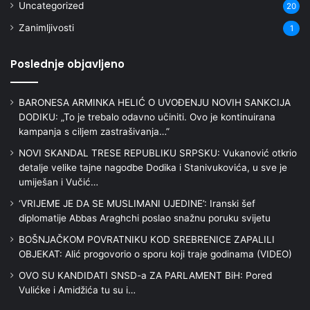
Uncategorized
20
Zanimljivosti
1
Poslednje objavljeno
BARONESA ARMINKA HELIĆ O UVOĐENJU NOVIH SANKCIJA
DODIKU: „To je trebalo odavno učiniti. Ovo je kontinuirana
kampanja s ciljem zastrašivanja…”
NOVI SKANDAL TRESE REPUBLIKU SRPSKU: Vukanović otkrio
detalje velike tajne nagodbe Dodika i Stanivukovića, u sve je
umiješan i Vučić…
‘VRIJEME JE DA SE MUSLIMANI UJEDINE’: Iranski šef
diplomatije Abbas Araghchi poslao snažnu poruku svijetu
BOŠNJAČKOM POVRATNIKU KOD SREBRENICE ZAPALILI
OBJEKAT: Alić progovorio o sporu koji traje godinama (VIDEO)
OVO SU KANDIDATI SNSD-a ZA PARLAMENT BiH: Pored
Vulićke i Amidžića tu su i…