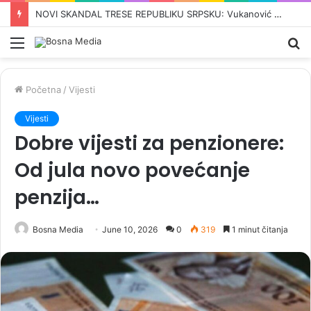
‘VRIJEME JE DA SE MUSLIMANI UJEDINE’: Iranski šef diplomatije Abbas Araghchi poslao snažnu poruku svijetu
Meni
Pr
Početna
/
Vijesti
Vijesti
Dobre vijesti za penzionere:
Od jula novo povećanje
penzija…
Bosna Media
June 10, 2026
0
319
1 minut čitanja