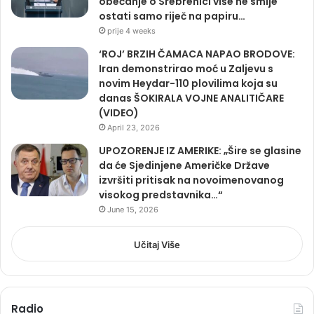
obećanje o Srebrenici više ne smije
ostati samo riječ na papiru…
prije 4 weeks
‘ROJ’ BRZIH ČAMACA NAPAO BRODOVE:
Iran demonstrirao moć u Zaljevu s
novim Heydar-110 plovilima koja su
danas ŠOKIRALA VOJNE ANALITIČARE
(VIDEO)
April 23, 2026
UPOZORENJE IZ AMERIKE: „Šire se glasine
da će Sjedinjene Američke Države
izvršiti pritisak na novoimenovanog
visokog predstavnika…“
June 15, 2026
Učitaj Više
Radio