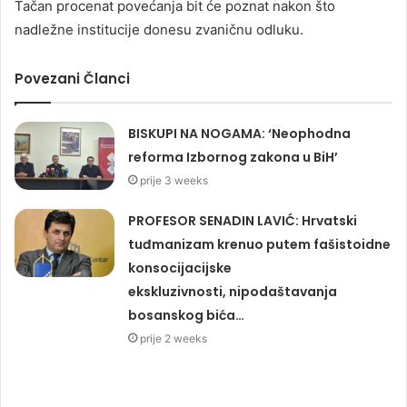
Tačan procenat povećanja bit će poznat nakon što
nadležne institucije donesu zvaničnu odluku.
Povezani Članci
BISKUPI NA NOGAMA: ‘Neophodna
reforma Izbornog zakona u BiH’
prije 3 weeks
PROFESOR SENADIN LAVIĆ: Hrvatski
tuđmanizam krenuo putem fašistoidne
konsocijacijske
ekskluzivnosti, nipodaštavanja
bosanskog bića…
prije 2 weeks