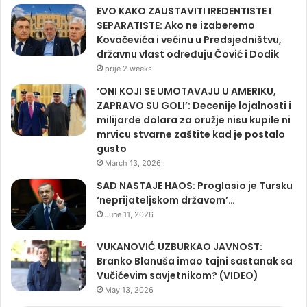
EVO KAKO ZAUSTAVITI IREDENTISTE I
SEPARATISTE: Ako ne izaberemo
Kovačevića i većinu u Predsjedništvu,
državnu vlast određuju Čović i Dodik
prije 2 weeks
‘ONI KOJI SE UMOTAVAJU U AMERIKU,
ZAPRAVO SU GOLI’: Decenije lojalnosti i
milijarde dolara za oružje nisu kupile ni
mrvicu stvarne zaštite kad je postalo
gusto
March 13, 2026
SAD NASTAJE HAOS: Proglasio je Tursku
‘neprijateljskom državom’…
June 11, 2026
VUKANOVIĆ UZBURKAO JAVNOST:
Branko Blanuša imao tajni sastanak sa
Vučićevim savjetnikom? (VIDEO)
May 13, 2026