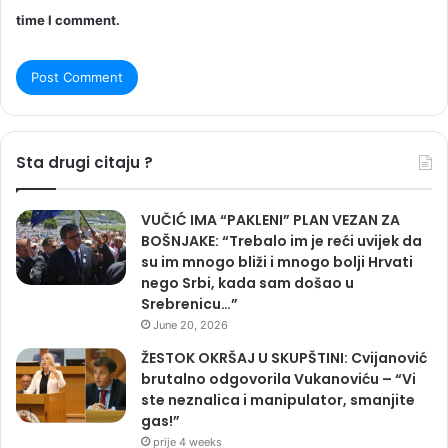
time I comment.
Sta drugi citaju ?
VUČIĆ IMA “PAKLENI” PLAN VEZAN ZA
BOŠNJAKE: “Trebalo im je reći uvijek da
su im mnogo bliži i mnogo bolji Hrvati
nego Srbi, kada sam došao u
Srebrenicu…”
June 20, 2026
ŽESTOK OKRŠAJ U SKUPŠTINI: Cvijanović
brutalno odgovorila Vukanoviću – “Vi
ste neznalica i manipulator, smanjite
gas!”
prije 4 weeks