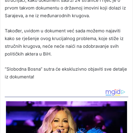
stručnjaci, kako dokument sadrži 24 stranice i riječ je o
prvom takvom dokumentu o državnoj imovini koji dolazi iz
Sarajeva, a ne iz međunarodnih krugova.
Također, uvidom u dokument već sada možemo najaviti
kako se rješenje ovog krucijalnog problema, koje stiže iz
stručnih krugova, neće neće naići na odobravanje svih
političkih aktera u BiH.
“Slobodna Bosna” sutra će ekskluzivno objaviti sve detalje
iz dokumenta!