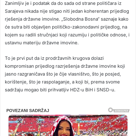
Zanimljiv je i podatak da do sada od strane političara iz
Sarajeva nikada nije stigao niti jedan koherentan prijedlog
rješenja državne imovine. „Slobodna Bosna“ saznaje kako
će sutra biti objavljen političko-zakonodavni prijedlog, na
kojem su radili stručnjaci koji razumiju i političke odnose, i
ustavnu materiju državne imovine.
To je prvi put da iz prodržavnih krugova dolazi
kompromisan prijedlog razrješenja državne imovine koji
jasno razgraničava što je čije vlasništvo, što je posjed,
korištenje, što je raspolaganje, a koji bi, prema svome
sadržaju mogao biti prihvatljiv HDZ-u BiH i SNSD-u.