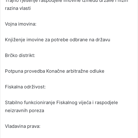
Trajno rješenje raspodjele imovine između države i nižih
razina vlasti
Vojna imovina:
Knjiženje imovine za potrebe odbrane na državu
Brčko distrikt:
Potpuna provedba Konačne arbitražne odluke
Fiskalna održivost:
Stabilno funkcioniranje Fiskalnog vijeća i raspodjele
neizravnih poreza
Vladavina prava: