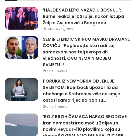
‘HAJDE SAD LEPO NAZAD U BOSNU…’:
Burne reakcije iz Srbije, nakon istupa
Željke Cvijanović u Beogradu…
February 17, 2026
SEMIR EFENDIĆ SKINUO MASKU DRAGANU
ČOVIĆU: ‘Pogledajte šta radi taj
samozvani nositelj evropskih
vijednosti, OVO NEMA NIGDJE U
SVIJETU…!’
prije 3 weeks
PORUKA IZ NEW YORKA ODJEKUJE
SVIJETOM: Baerbock upozorila da
obećanje o Srebrenici više ne smije
ostati samo riječ na papiru…
prije 4 weeks
‘ROJ’ BRZIH ČAMACA NAPAO BRODOVE:
Iran demonstrirao moć u Zaljevu s
novim Heydar-110 plovilima koja su
danas ŠOKIRALA VOJNE ANALITIČARE