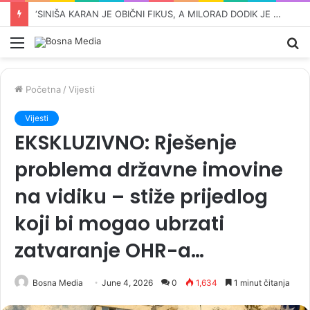
ŠOK VIJEST KOJA JE UZDRMALA SRBIJU: Vučićev djed iz Bugojna zvao se Ante
Meni
Pr
Početna
/
Vijesti
Vijesti
EKSKLUZIVNO: Rješenje
problema državne imovine
na vidiku – stiže prijedlog
koji bi mogao ubrzati
zatvaranje OHR-a…
Bosna Media
June 4, 2026
0
1,634
1 minut čitanja