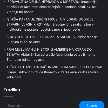
ISPRAVLJENA VELIKA NEPRAVDA U MOSTARU: Inspekcija
poništila otkaze radnicima bošnjačke nacionalnosti, svi se
vraćaju na posao
‘SINIŠA KARAN JE OBIČNI FIKUS, A MILORAD DODIK JE
STVARNI VLASNIK RS’: Milan Blagojević razvalio režim –
Institucije ne postoje, postoji samo slijepo roblje
ŠOK VIJEST KOJA JE UZDRMALA SRBIJU: Vučićev djed iz
Bugojna zvao se Ante
PRVI MUSLIMAN U HISTORIJI AMERIKE NA KORAK DO
SENATA: Abdul El-Sayed srušio favoritkinju establišmenta,
Trump se odmah oglasio
TEŠKE OPTUŽBE NA RAČUN MINISTRA VANJSKIH POSLOVA:
Bisera Turković tvrdi da Konaković zataškava veliku aferu s
kokainom
Trazilica
Search
for: