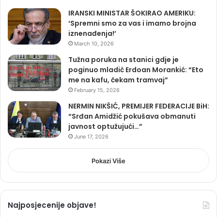
IRANSKI MINISTAR ŠOKIRAO AMERIKU:
‘Spremni smo za vas i imamo brojna
iznenađenja!’
March 10, 2026
Tužna poruka na stanici gdje je
poginuo mladić Erdoan Morankić: “Eto
me na kafu, čekam tramvaj”
February 15, 2026
NERMIN NIKŠIĆ, PREMIJER FEDERACIJE BiH:
“Srđan Amidžić pokušava obmanuti
javnost optužujući…”
June 17, 2026
Pokazi Više
Najposjecenije objave!