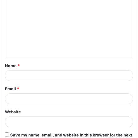
C
o
m
m
e
n
t
Name
*
*
Email
*
Website
Save my name, email, and website in this browser for the next