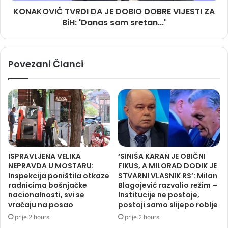
KONAKOVIĆ TVRDI DA JE DOBIO DOBRE VIJESTI ZA
BiH: 'Danas sam sretan...'
Povezani Članci
ISPRAVLJENA VELIKA
‘SINIŠA KARAN JE OBIČNI
NEPRAVDA U MOSTARU:
FIKUS, A MILORAD DODIK JE
Inspekcija poništila otkaze
STVARNI VLASNIK RS’: Milan
radnicima bošnjačke
Blagojević razvalio režim –
nacionalnosti, svi se
Institucije ne postoje,
vraćaju na posao
postoji samo slijepo roblje
prije 2 hours
prije 2 hours