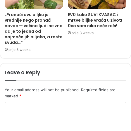
„Pronaći ovu biljku je
EV0 kako SUVI KVASAC i
vrednije nego pronaći
mrtve biljke vraća u život!
novac — većina ljudi ne zna
0vo vam niko neće reći!
da je to jedna od
prije 3 weeks
najmoćnijih biljaka, a raste
svuda…”
prije 3 weeks
Leave a Reply
Your email address will not be published.
Required fields are
marked
*
C
o
m