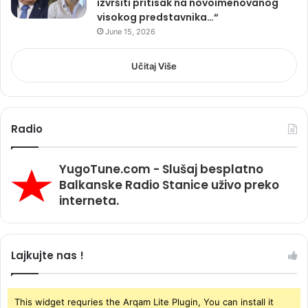
izvršiti pritisak na novoimenovanog
visokog predstavnika…“
June 15, 2026
Učitaj Više
Radio
YugoTune.com - Slušaj besplatno
Balkanske Radio Stanice uživo preko
interneta.
Lajkujte nas !
This widget requries the Arqam Lite Plugin, You can install it