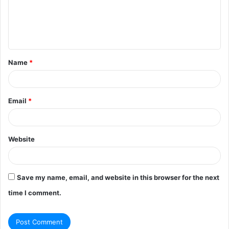
m
e
n
t
Name
*
*
Email
*
Website
Save my name, email, and website in this browser for the next
time I comment.