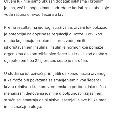
Crveni luk nije samo ukusan dodatak salatama i brojnim
jelima, već bi mogao imati i određene koristi za osobe koje
vode računa o nivou šećera u krvi.
Prema rezultatima jednog istraživanja, crveni luk pokazao
je potencijal da doprinese regulaciji glukoze u krvi kod
osoba koje imaju problema s proizvodnjom ili
iskorištavanjem insulina. Insulin je hormon koji pomaže
organizmu da kontroliše nivo šećera u krvi, a kod osoba s
dijabetesom tipa 2 taj proces često je narušen.
U studiji su istraživači primijetili da konzumacija crvenog
luka može biti povezana sa smanjenjem nivoa šećera u
krvi u relativno kratkom vremenskom periodu. Iako tačan
mehanizam djelovanja još nije u potpunosti razjašnjen,
stručnjaci smatraju da bi aktivni sastojci iz ove biljke mogli
imati značajnu ulogu.