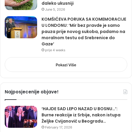
daleko ukusniji
June 5, 2026
KOMŠIĆEVA PORUKA SA KOMEMORACIJE
U LONDONU: ‘Mir bez pravde je samo
pauza prije novog sukoba, padamo na
moralnom testu od Srebrenice do
Gaze’
prije 4 weeks
Pokazi Više
Najposjecenije objave!
‘HAJDE SAD LEPO NAZAD U BOSNU…’:
Burne reakcije iz Srbije, nakon istupa
Željke Cvijanović u Beogradu…
February 17, 2026