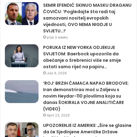
SEMIR EFENDIĆ SKINUO MASKU DRAGANU
ČOVIĆU: ‘Pogledajte šta radi taj
samozvani nositelj evropskih
vijednosti, OVO NEMA NIGDJE U
SVIJETU…!’
prije 3 weeks
PORUKA IZ NEW YORKA ODJEKUJE
SVIJETOM: Baerbock upozorila da
obećanje o Srebrenici više ne smije
ostati samo riječ na papiru…
July 9, 2026
‘ROJ’ BRZIH ČAMACA NAPAO BRODOVE:
Iran demonstrirao moć u Zaljevu s
novim Heydar-110 plovilima koja su
danas ŠOKIRALA VOJNE ANALITIČARE
(VIDEO)
April 23, 2026
UPOZORENJE IZ AMERIKE: „Šire se glasine
da će Sjedinjene Američke Države