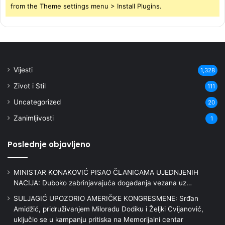
from the Theme settings menu > Install Plugins.
Vijesti
1,328
Zivot i Stil
111
Uncategorized
20
Zanimljivosti
1
Poslednje objavljeno
MINISTAR KONAKOVIĆ PISAO ČLANICAMA UJEDNJENIH
NACIJA: Duboko zabrinjavajuća događanja vezana uz…
SULJAGIĆ UPOZORIO AMERIČKE KONGRESMENE: Srđan
Amidžić, pridruživanjem Miloradu Dodiku i Željki Cvijanović,
uključio se u kampanju pritiska na Memorijalni centar