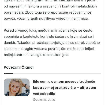
Ljekari ističu da je pravilna i uravnotežena ishrana jedan
od najvažnijih faktora u prevenciji i kontroli metaboličkih
poremećaja. Zbog toga se preporučuje redovan unos
povrća, voća i drugih nutritivno vrijednih namirnica.
Pored crvenog luka, među namirnicama koje se često
spominju u kontekstu kontrole šećera u krvi nalazi se i
đumbir. Također, stručnjaci savjetuju da se obrok započne
salatom ili drugim vrstama povrća, što može doprinijeti
boljoj kontroli nivoa glukoze nakon jela.
Povezani Članci
Bila sam u osmom mesecu trudnoće
kada se moj brak završio – ali ja sam
već pobedila
June 26, 2026