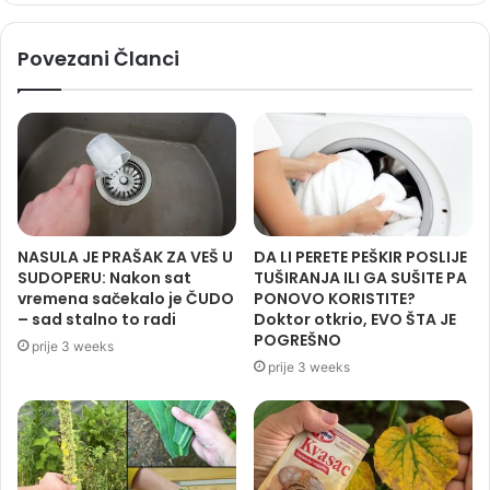
Povezani Članci
NASULA JE PRAŠAK ZA VEŠ U
DA LI PERETE PEŠKIR POSLIJE
SUDOPERU: Nakon sat
TUŠIRANJA ILI GA SUŠITE PA
vremena sačekalo je ČUDO
PONOVO KORISTITE?
– sad stalno to radi
Doktor otkrio, EVO ŠTA JE
POGREŠNO
prije 3 weeks
prije 3 weeks