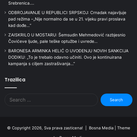
Srebrenica….
ODBROJAVANJE U REPUBLICI SRPSKOJ: Crnadak najavljuje
pad režima –„Nije normalno da se u 21. vijeku pravi proslava
kad dođe…“
ZAISKRILO U MOSTARU: Šemsudin Mehmedović razbjesnio
Čovićeve ljude, pale teške optužbe i uvrede…
BARONESA ARMINKA HELIĆ O UVOĐENJU NOVIH SANKCIJA
DODIKU: „To je trebalo odavno učiniti. Ovo je kontinuirana
kampanja s ciljem zastrašivanja…”
Trazilica
Search
for:
© Copyright 2026, Sva prava zasticena! | Bosna Media |
Theme