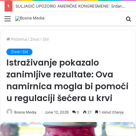
ODBROJAVANJE U REPUBLICI SRPSKOJ: Crnadak najavljuje pad režima –„Nije normalno da se u 21. vijeku pravi proslava kad dođe…“
Meni
Pr
Početna
/
Zivot i Stil
Zivot i Stil
Istraživanje pokazalo
zanimljive rezultate: Ova
namirnica mogla bi pomoći
u regulaciji šećera u krvi
Bosna Media
June 12, 2026
0
27
1 minut čitanja