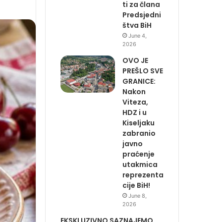
ti za člana
Predsjedni
štva BiH
June 4,
2026
OVO JE
PREŠLO SVE
GRANICE:
Nakon
Viteza,
HDZ i u
Kiseljaku
zabranio
javno
praćenje
utakmica
reprezenta
cije BiH!
June 8,
2026
EKSKLUZIVNO SAZNAJEMO