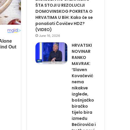
ŠTA STOJI U REZOLUCIJI
DOMOVINSKOG POKRETA O
HRVATIMA U BiH: Kako će se
ponašati Čovićev HDZ?
(VIDEO)
June 16, 2026
HRVATSKI
NOVINAR
RANKO
MAVRAK:
‘Slaven
Kovačević
nema
nikakve
izglede,
bošnjačko
biračko
tijelo bira
između
Bećirovića i