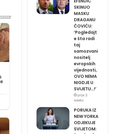
EFENDIĆ
SKINUO
MASKU
DRAGANU
ČOVIĆU:
‘Pogledajt
e šta radi
taj
samozvani
nositelj
evropskih
vijednosti,
OVO NEMA
NIGDJE U
SVIJETU…!’
prije 3
weeks
PORUKA IZ
NEW YORKA
ODJEKUJE
SVIJETOM: