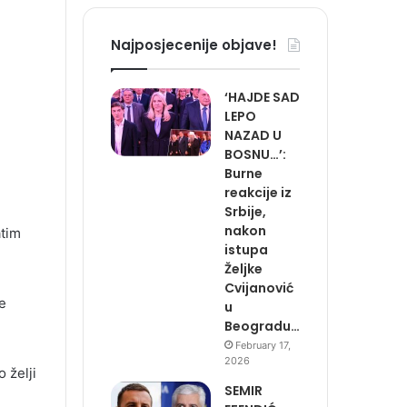
Najposjecenije objave!
‘HAJDE SAD
LEPO
NAZAD U
BOSNU…’:
Burne
reakcije iz
Srbije,
nakon
atim
istupa
Željke
Cvijanović
e
u
Beogradu…
February 17,
2026
o želji
SEMIR