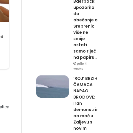
Baerbock
upozorila
da
obećanje o
Srebrenici
više ne
smije
ostati
samo riječ
na papiru…
prije 4
weeks
‘ROJ’ BRZIH
h
ČAMACA
NAPAO
BRODOVE:
Iran
alica
demonstrir
ao moć u
Zaljevu s
novim