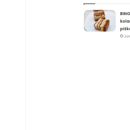
BING
kola
pišk
Jun