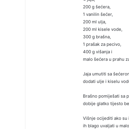
200 g šećera,
1 vanilin šećer,
200 ml ulja,
200 ml kisele vode,
300 g brašna,
1 prašak za pecivo,
400 g višanja i
malo šećera u prahu z
Jaja umutiti sa šećero
dodati ulje i kiselu vo
Brašno pomiješati sa p
dobije glatko tijesto b
Višnje ocijediti ako su 
ih blago uvaljati u ma