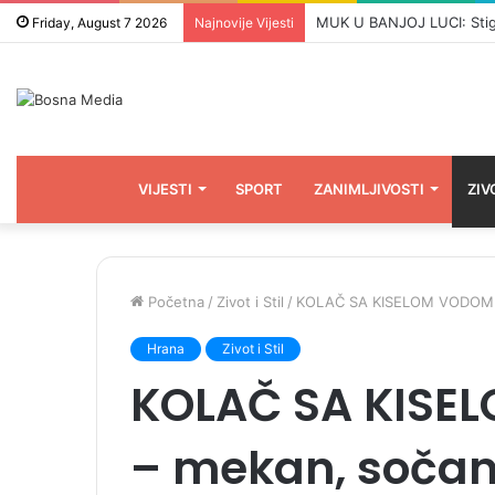
NASTAVLJA SE VERBALI RAT
Friday, August 7 2026
Najnovije Vijesti
VIJESTI
SPORT
ZANIMLJIVOSTI
ZIV
Početna
/
Zivot i Stil
/
KOLAČ SA KISELOM VODOM I 
Hrana
Zivot i Stil
KOLAČ SA KISE
– mekan, sočan 