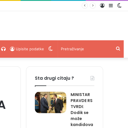
Prijava
Sideba
Sw
stvarit ćeš cilj…’
ski
acebook
Radio
Switch
Pret
Upisite podatke
Uživo
skin
Sta drugi citaju ?
MINISTAR
A
PRAVDE RS
TVRDI:
Dodik se
može
kandidova