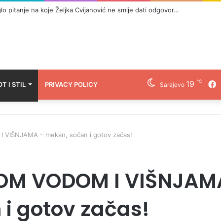
, HELEZ ODOGOVRIO VUČIĆU: ‘Nastaviš li ovako braniti Srbe i srpstvo, o
℃
19
F
OT I STIL
PRIVACY POLICY
Sarajevo
VIŠNJAMA – mekan, sočan i gotov začas!
LOM VODOM I VIŠNJAM
i gotov začas!