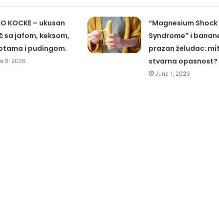
O KOCKE – ukusan
“Magnesium Shock
č sa jafom, keksom,
Syndrome” i banan
otama i pudingom.
prazan želudac: mit 
stvarna opasnost?
e 9, 2026
June 1, 2026