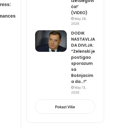
Izetbegovi
ća!’
(VIDEO)
May 28,
2026
DODIK
NASTAVLJA
DA DIVLJA:
“Zelenski je
postigao
sporazum
sa
Bošnjacim
a da…!”
May 13,
2026
Pokazi Više