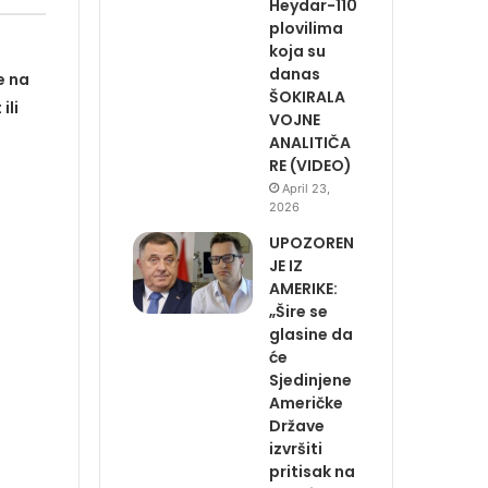
Heydar-110
plovilima
koja su
danas
e na
ŠOKIRALA
ili
VOJNE
ANALITIČA
RE (VIDEO)
April 23,
2026
UPOZOREN
JE IZ
AMERIKE:
„Šire se
glasine da
će
Sjedinjene
Američke
Države
izvršiti
pritisak na