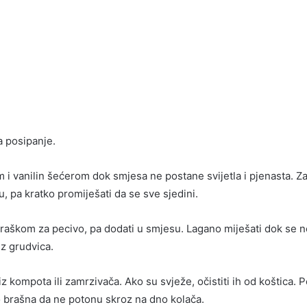
a posipanje.
m i vanilin šećerom dok smjesa ne postane svijetla i pjenasta. Z
du, pa kratko promiješati da se sve sjedini.
raškom za pecivo, pa dodati u smjesu. Lagano miješati dok se n
ez grudvica.
iz kompota ili zamrzivača. Ako su svježe, očistiti ih od koštica. P
lo brašna da ne potonu skroz na dno kolača.