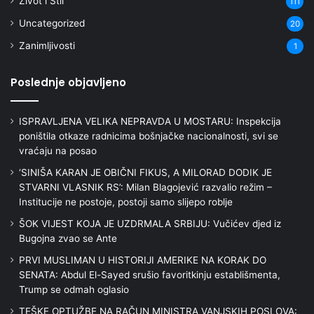
Zivot i Stil
111
Uncategorized
20
Zanimljivosti
1
Poslednje objavljeno
ISPRAVLJENA VELIKA NEPRAVDA U MOSTARU: Inspekcija
poništila otkaze radnicima bošnjačke nacionalnosti, svi se
vraćaju na posao
‘SINIŠA KARAN JE OBIČNI FIKUS, A MILORAD DODIK JE
STVARNI VLASNIK RS’: Milan Blagojević razvalio režim –
Institucije ne postoje, postoji samo slijepo roblje
ŠOK VIJEST KOJA JE UZDRMALA SRBIJU: Vučićev djed iz
Bugojna zvao se Ante
PRVI MUSLIMAN U HISTORIJI AMERIKE NA KORAK DO
SENATA: Abdul El-Sayed srušio favoritkinju establišmenta,
Trump se odmah oglasio
TEŠKE OPTUŽBE NA RAČUN MINISTRA VANJSKIH POSLOVA: