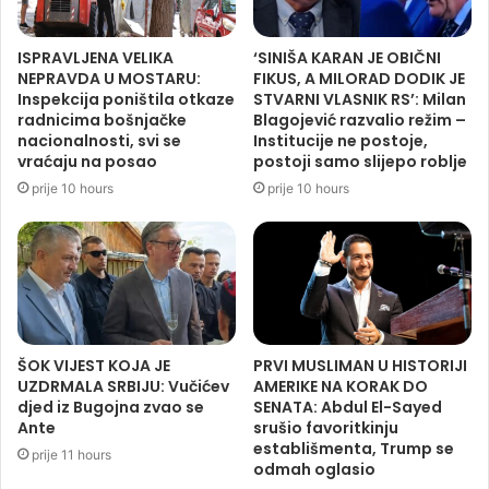
ISPRAVLJENA VELIKA
‘SINIŠA KARAN JE OBIČNI
NEPRAVDA U MOSTARU:
FIKUS, A MILORAD DODIK JE
Inspekcija poništila otkaze
STVARNI VLASNIK RS’: Milan
radnicima bošnjačke
Blagojević razvalio režim –
nacionalnosti, svi se
Institucije ne postoje,
vraćaju na posao
postoji samo slijepo roblje
prije 10 hours
prije 10 hours
ŠOK VIJEST KOJA JE
PRVI MUSLIMAN U HISTORIJI
UZDRMALA SRBIJU: Vučićev
AMERIKE NA KORAK DO
djed iz Bugojna zvao se
SENATA: Abdul El-Sayed
Ante
srušio favoritkinju
establišmenta, Trump se
prije 11 hours
odmah oglasio