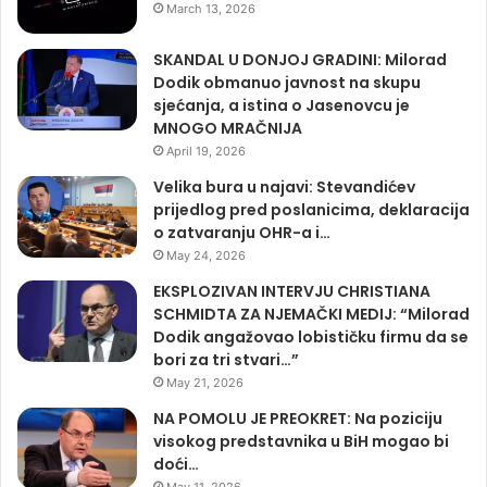
March 13, 2026
SKANDAL U DONJOJ GRADINI: Milorad
Dodik obmanuo javnost na skupu
sjećanja, a istina o Jasenovcu je
MNOGO MRAČNIJA
April 19, 2026
Velika bura u najavi: Stevandićev
prijedlog pred poslanicima, deklaracija
o zatvaranju OHR-a i…
May 24, 2026
EKSPLOZIVAN INTERVJU CHRISTIANA
SCHMIDTA ZA NJEMAČKI MEDIJ: “Milorad
Dodik angažovao lobističku firmu da se
bori za tri stvari…”
May 21, 2026
NA POMOLU JE PREOKRET: Na poziciju
visokog predstavnika u BiH mogao bi
doći…
May 11, 2026