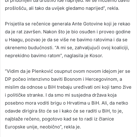
bi pridonijeli da društvo ide naprijed. Mi se možemo baviti
prošlošću, ali tako da uvijek gledamo naprijed”, rekla.
Prisjetila se rečenice generala Ante Gotovine koji je rekao
da je rat završen. Nakon što je bio osuđen i proveo godine
u Haagu, pozvao je da se više ne bavimo ratovima i da se
okrenemo budućnosti. “A mi se, zahvaljujući ovoj koaliciji,
neprekidno bavimo ratom”, naglasila je Kosor.
“Vidim da je Plenković osupnut ovom novom idejom jer se
DP počeo intenzivno baviti Bosnom i Hercegovinom, a
mislim da odnose u BiH trebaju uređivati oni koji tamo žive
i političke stranke. I da smo mi susjedna država koja
posebno mora voditi brigu o Hrvatima u BiH. Ali, da netko
odavde dirigira što će se i kako će se raditi u BiH, to je,
najblaže rečeno, pogotovo kad se to radi iz članice
Europske unije, neobično”, rekla je.