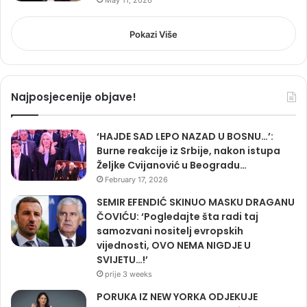
Pokazi Više
Najposjecenije objave!
‘HAJDE SAD LEPO NAZAD U BOSNU…’:
Burne reakcije iz Srbije, nakon istupa
Željke Cvijanović u Beogradu…
February 17, 2026
SEMIR EFENDIĆ SKINUO MASKU DRAGANU
ČOVIĆU: ‘Pogledajte šta radi taj
samozvani nositelj evropskih
vijednosti, OVO NEMA NIGDJE U
SVIJETU…!’
prije 3 weeks
PORUKA IZ NEW YORKA ODJEKUJE