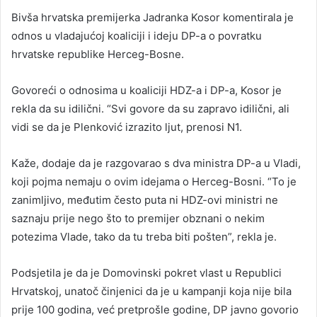
Bivša hrvatska premijerka Jadranka Kosor komentirala je
odnos u vladajućoj koaliciji i ideju DP-a o povratku
hrvatske republike Herceg-Bosne.
Govoreći o odnosima u koaliciji HDZ-a i DP-a, Kosor je
rekla da su idilični. “Svi govore da su zapravo idilični, ali
vidi se da je Plenković izrazito ljut, prenosi N1.
Kaže, dodaje da je razgovarao s dva ministra DP-a u Vladi,
koji pojma nemaju o ovim idejama o Herceg-Bosni. “To je
zanimljivo, međutim često puta ni HDZ-ovi ministri ne
saznaju prije nego što to premijer obznani o nekim
potezima Vlade, tako da tu treba biti pošten”, rekla je.
Podsjetila je da je Domovinski pokret vlast u Republici
Hrvatskoj, unatoč činjenici da je u kampanji koja nije bila
prije 100 godina, već pretprošle godine, DP javno govorio