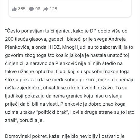
“Često ponavljam tu činjenicu, kako je DP dobio više od
200 tisuća glasova, gadeći i blateći prije svega Andreja
Plenkovića, a onda i HDZ. Mnogi ljudi su to zaboravili, ja to
govorim zbog toga što koalicija koja je nastala unatoč toj
činjenici, a naravno da Plenković nije ni njih štedio na
takve užasne optužbe. Ljudi koji su sposobni nakon toga
što su pokazali da se međusobno preziru, mrze, da nemaju
ništa zajedničko, uhvatiti se u kolo i voditi državu. To su
ljudi koji pokazuju da nema granice koju nisu u stanju
prijeći da bi bili na vlasti. Plenković je dobro znao koga
uzima u takav “politički brak”, i ovi s druge strane su to isto
znali”, poručila je.
Domovinski pokret, kaže, nije bio nevidljiv i ostvario je