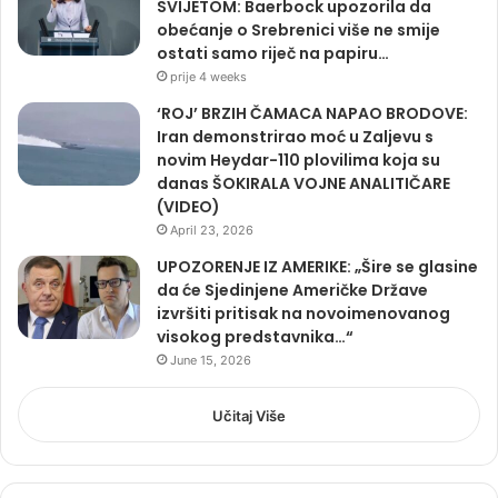
SVIJETOM: Baerbock upozorila da
obećanje o Srebrenici više ne smije
ostati samo riječ na papiru…
prije 4 weeks
‘ROJ’ BRZIH ČAMACA NAPAO BRODOVE:
Iran demonstrirao moć u Zaljevu s
novim Heydar-110 plovilima koja su
danas ŠOKIRALA VOJNE ANALITIČARE
(VIDEO)
April 23, 2026
UPOZORENJE IZ AMERIKE: „Šire se glasine
da će Sjedinjene Američke Države
izvršiti pritisak na novoimenovanog
visokog predstavnika…“
June 15, 2026
Učitaj Više