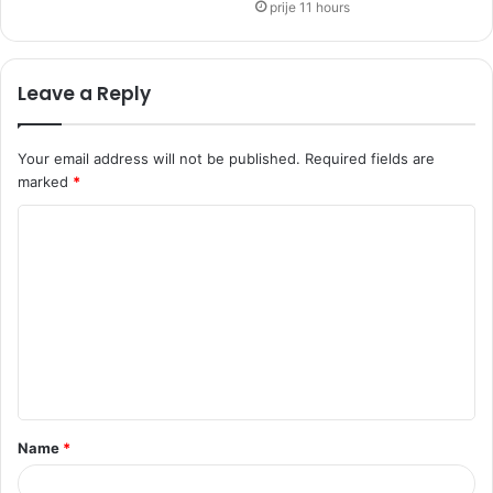
prije 11 hours
Leave a Reply
Your email address will not be published.
Required fields are
marked
*
C
o
m
m
e
n
t
Name
*
*