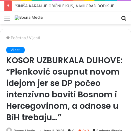
ŠOK VIJEST KOJA JE UZDRMALA SRBIJU: Vučićev djed iz Bugojna zvao se Ante
Meni
Pr
Početna
/
Vijesti
Vijesti
KOSOR UZBURKALA DUHOVE:
“Plenković osupnut novom
idejom jer se DP počeo
intenzivno baviti Bosnom i
Hercegovinom, a odnose u
BiH trebaju…”
Bosna Media
June 2, 2026
0
943
2 minuta čitanja