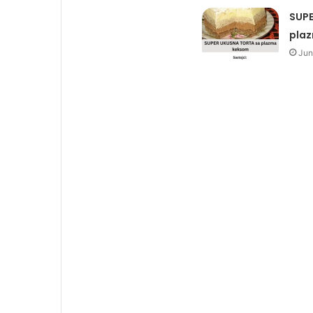
SUPE
pla
Jun