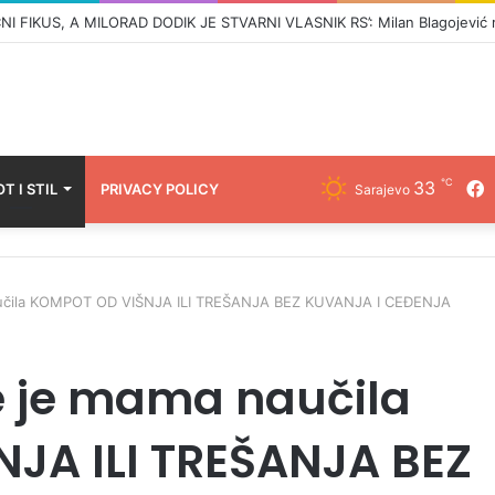
℃
33
F
OT I STIL
PRIVACY POLICY
Sarajevo
učila KOMPOT OD VIŠNJA ILI TREŠANJA BEZ KUVANJA I CEĐENJA
 je mama naučila
JA ILI TREŠANJA BEZ