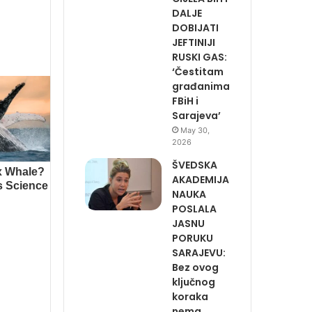
DALJE
DOBIJATI
JEFTINIJI
RUSKI GAS:
‘Čestitam
građanima
FBiH i
Sarajeva’
May 30,
2026
ŠVEDSKA
AKADEMIJA
NAUKA
POSLALA
JASNU
PORUKU
SARAJEVU:
Bez ovog
ključnog
koraka
nema