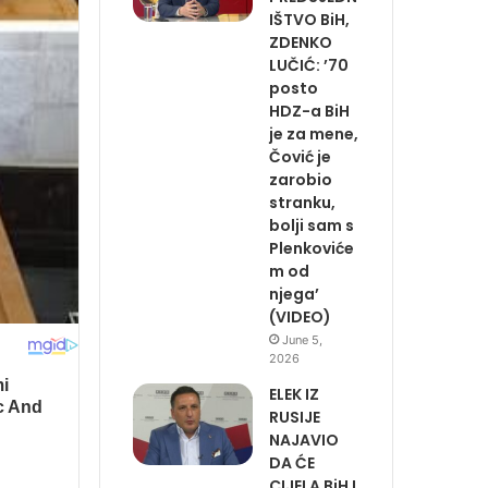
IŠTVO BiH,
ZDENKO
LUČIĆ: ’70
posto
HDZ-a BiH
je za mene,
Čović je
zarobio
stranku,
bolji sam s
Plenkoviće
m od
njega’
(VIDEO)
June 5,
2026
ELEK IZ
RUSIJE
NAJAVIO
DA ĆE
CIJELA BiH I