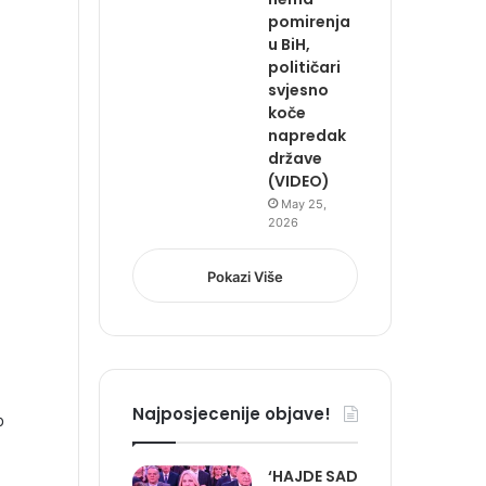
pomirenja
u BiH,
političari
svjesno
koče
napredak
države
(VIDEO)
May 25,
2026
Pokazi Više
​
Najposjecenije objave!
o
‘HAJDE SAD