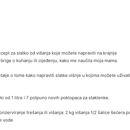
ept za slatko od višanja koje možete napraviti na krajnje
brige o kuhanju ili cijeđenju, kako me naučila moja mama.
alje o tome kako napraviti slatke višnje u kojima možete uživati ​
ki od 1 litre i 7 potpuno novih poklopaca za staklenke.
onzerviranje trešanja ili višanja: 2 kg višanja 1/2 šalice šećera p
će vode