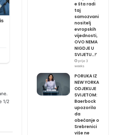
e šta radi
taj
samozvani
nositelj
evropskih
vijednosti,
OVO NEMA
NIGDJE U
SVIJETU…!’
prije 3
weeks
PORUKA IZ
NEW YORKA
ODJEKUJE
ane.
SVIJETOM:
Baerbock
e 1/2
upozorila
da
obećanje o
Srebrenici
više ne