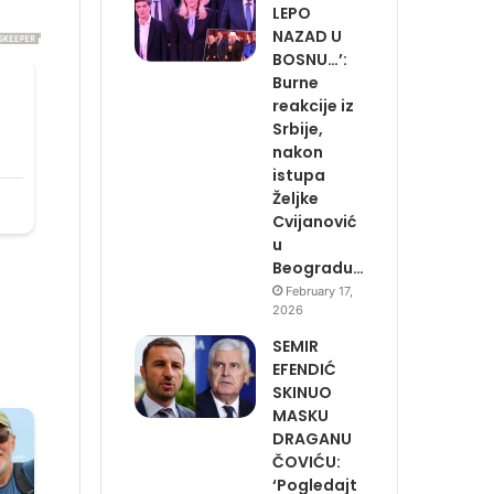
LEPO
NAZAD U
BOSNU…’:
Burne
reakcije iz
Srbije,
nakon
istupa
Željke
Cvijanović
u
Beogradu…
February 17,
2026
SEMIR
EFENDIĆ
SKINUO
MASKU
DRAGANU
ČOVIĆU:
‘Pogledajt