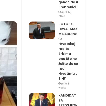
genocida u
Srebrenici
April 17,
2026
POTOP U
HRVATSKO
M SABORU:
‘U
Hrvatskoj
radite
Srbima
ono što ne
želite da se
radi
Hrvatima u
BiH!’
prije 3
weeks
KANDIDAT
ZA
PREDSJEDN