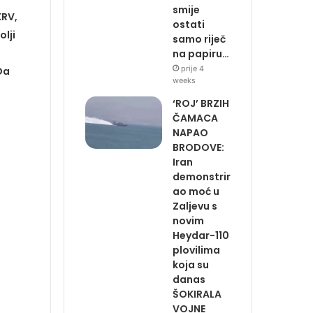
smije
KRV,
ostati
lji
samo riječ
na papiru…
prije 4
Da
weeks
‘ROJ’ BRZIH
ČAMACA
NAPAO
BRODOVE:
Iran
demonstrir
ao moć u
Zaljevu s
novim
Heydar-110
plovilima
koja su
danas
ŠOKIRALA
VOJNE