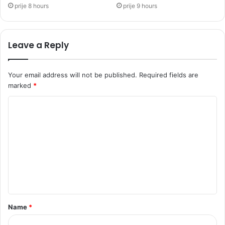
prije 8 hours
prije 9 hours
Leave a Reply
Your email address will not be published.
Required fields are
marked
*
C
o
m
m
e
n
t
Name
*
*