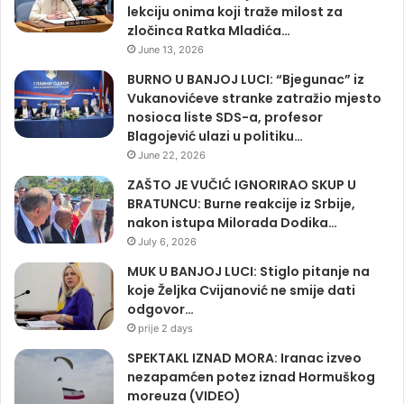
lekciju onima koji traže milost za
zločinca Ratka Mladića…
June 13, 2026
BURNO U BANJOJ LUCI: “Bjegunac” iz
Vukanovićeve stranke zatražio mjesto
nosioca liste SDS-a, profesor
Blagojević ulazi u politiku…
June 22, 2026
ZAŠTO JE VUČIĆ IGNORIRAO SKUP U
BRATUNCU: Burne reakcije iz Srbije,
nakon istupa Milorada Dodika…
July 6, 2026
MUK U BANJOJ LUCI: Stiglo pitanje na
koje Željka Cvijanović ne smije dati
odgovor…
prije 2 days
SPEKTAKL IZNAD MORA: Iranac izveo
nezapamćen potez iznad Hormuškog
moreuza (VIDEO)