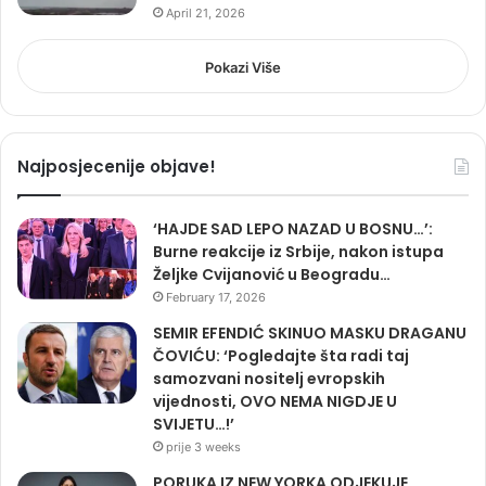
April 21, 2026
Pokazi Više
Najposjecenije objave!
‘HAJDE SAD LEPO NAZAD U BOSNU…’:
Burne reakcije iz Srbije, nakon istupa
Željke Cvijanović u Beogradu…
February 17, 2026
SEMIR EFENDIĆ SKINUO MASKU DRAGANU
ČOVIĆU: ‘Pogledajte šta radi taj
samozvani nositelj evropskih
vijednosti, OVO NEMA NIGDJE U
SVIJETU…!’
prije 3 weeks
PORUKA IZ NEW YORKA ODJEKUJE