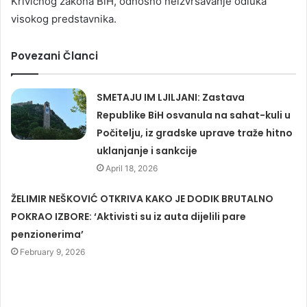
Krivičnog zakona BiH, odnosno neizvršavanje odluka
visokog predstavnika.
Povezani Članci
SMETAJU IM LJILJANI: Zastava
Republike BiH osvanula na sahat-kuli u
Počitelju, iz gradske uprave traže hitno
uklanjanje i sankcije
April 18, 2026
ŽELIMIR NEŠKOVIĆ OTKRIVA KAKO JE DODIK BRUTALNO
POKRAO IZBORE: ‘Aktivisti su iz auta dijelili pare
penzionerima’
February 9, 2026