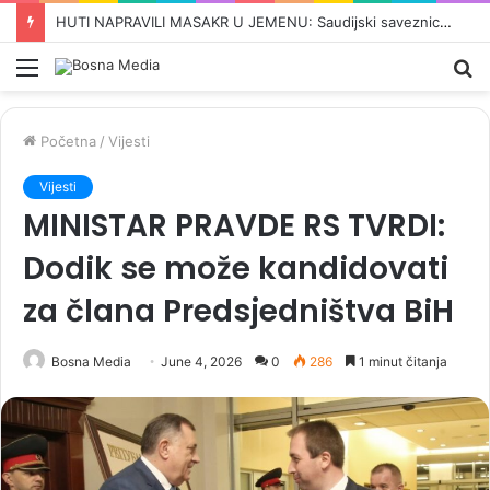
“PRITISCI SUSJEDA I ZLOUPOTREBA KONSTITUTIVNOSTI”: Konaković i Mehmedović poslali oštre poruke o zastupljenosti u institucijama BiH…
Meni
Pr
Početna
/
Vijesti
Vijesti
MINISTAR PRAVDE RS TVRDI:
Dodik se može kandidovati
za člana Predsjedništva BiH
Bosna Media
June 4, 2026
0
286
1 minut čitanja