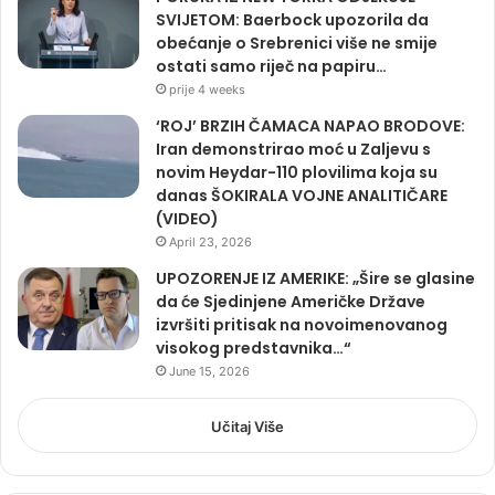
SVIJETOM: Baerbock upozorila da
obećanje o Srebrenici više ne smije
ostati samo riječ na papiru…
prije 4 weeks
‘ROJ’ BRZIH ČAMACA NAPAO BRODOVE:
Iran demonstrirao moć u Zaljevu s
novim Heydar-110 plovilima koja su
danas ŠOKIRALA VOJNE ANALITIČARE
(VIDEO)
April 23, 2026
UPOZORENJE IZ AMERIKE: „Šire se glasine
da će Sjedinjene Američke Države
izvršiti pritisak na novoimenovanog
visokog predstavnika…“
June 15, 2026
Učitaj Više