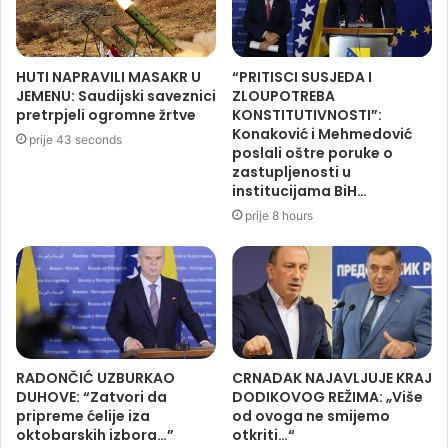
HUTI NAPRAVILI MASAKR U
“PRITISCI SUSJEDA I
JEMENU: Saudijski saveznici
ZLOUPOTREBA
pretrpjeli ogromne žrtve
KONSTITUTIVNOSTI”:
Konaković i Mehmedović
prije 43 seconds
poslali oštre poruke o
zastupljenosti u
institucijama BiH…
prije 8 hours
RADONČIĆ UZBURKAO
CRNADAK NAJAVLJUJE KRAJ
DUHOVE: “Zatvori da
DODIKOVOG REŽIMA: „Više
pripreme ćelije iza
od ovoga ne smijemo
oktobarskih izbora…”
otkriti…“