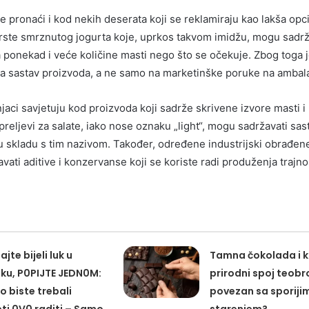
e pronaći i kod nekih deserata koji se reklamiraju kao lakša opci
rste smrznutog jogurta koje, uprkos takvom imidžu, mogu sadrž
 ponekad i veće količine masti nego što se očekuje. Zbog toga 
na sastav proizvoda, a ne samo na marketinške poruke na ambala
aci savjetuju kod proizvoda koji sadrže skrivene izvore masti i
reljevi za salate, iako nose oznaku „light“, mogu sadržavati sas
 u skladu s tim nazivom. Također, određene industrijski obrađen
ati aditive i konzervanse koji se koriste radi produženja trajno
jte bijeli luk u
Tamna čokolada i k
eku, P0PIJTE JEDN0M:
prirodni spoj teob
o biste trebali
povezan sa sporiji