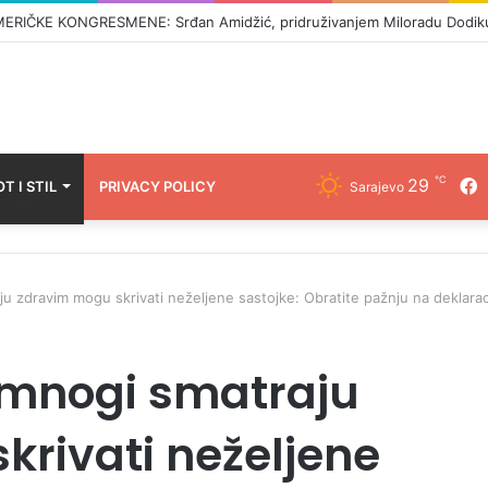
I SRPSKOJ: Crnadak najavljuje pad režima –„Nije normalno da se u 21.
℃
29
F
OT I STIL
PRIVACY POLICY
Sarajevo
u zdravim mogu skrivati neželjene sastojke: Obratite pažnju na deklarac
 mnogi smatraju
rivati neželjene