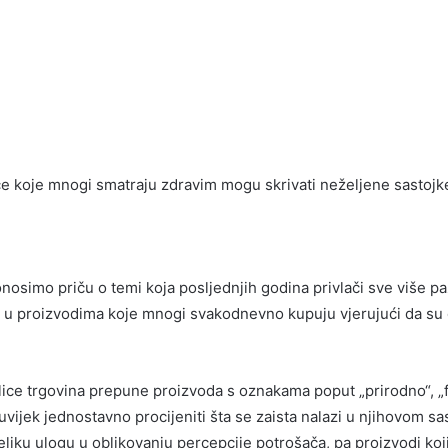
e koje mnogi smatraju zdravim mogu skrivati neželjene sastojk
osimo priču o temi koja posljednjih godina privlači sve više pa
ju u proizvodima koje mnogi svakodnevno kupuju vjerujući da su
ce trgovina prepune proizvoda s oznakama poput „prirodno“, „fi
je uvijek jednostavno procijeniti šta se zaista nalazi u njihovom sa
eliku ulogu u oblikovanju percepcije potrošača, pa proizvodi koj