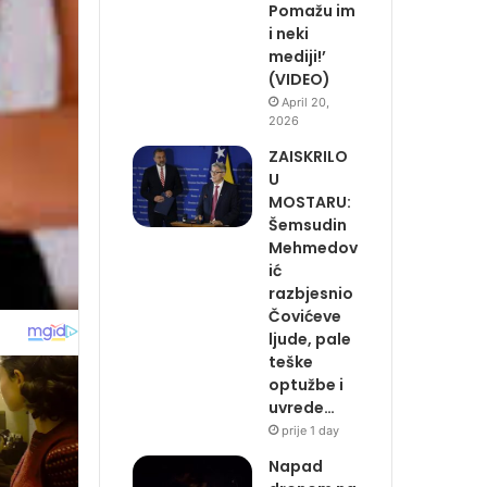
Pomažu im
i neki
mediji!’
(VIDEO)
April 20,
2026
ZAISKRILO
U
MOSTARU:
Šemsudin
Mehmedov
ić
razbjesnio
Čovićeve
ljude, pale
teške
optužbe i
uvrede…
prije 1 day
Napad