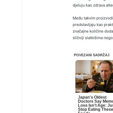
djeluju kao zdrava alt
Među takvim proizvodi
predstavljaju kao prak
značajne količine doda
sličniji slatkišima neg