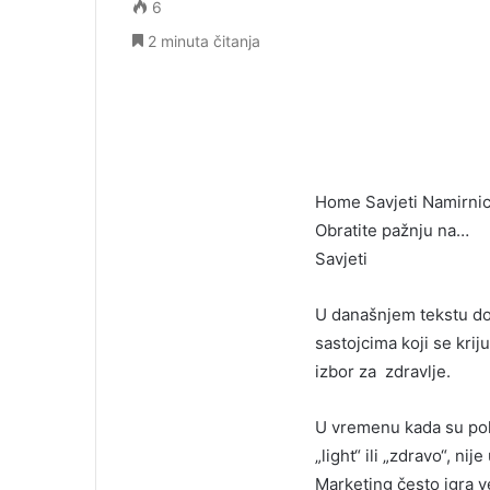
6
2 minuta čitanja
Home Savjeti Namirnic
Obratite pažnju na…
Savjeti
U današnjem tekstu don
sastojcima koji se kri
izbor za zdravlje.
U vremenu kada su poli
„light“ ili „zdravo“, ni
Marketing često igra v