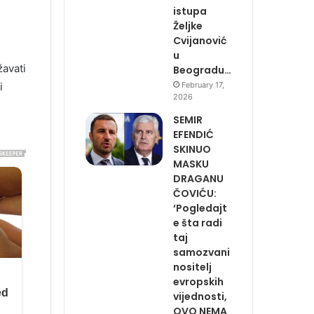
istupa
Željke
Cvijanović
u
žavati
Beogradu…
February 17,
i
2026
SEMIR
EFENDIĆ
SKINUO
MASKU
DRAGANU
ČOVIĆU:
‘Pogledajt
e šta radi
taj
samozvani
nositelj
evropskih
vijednosti,
OVO NEMA