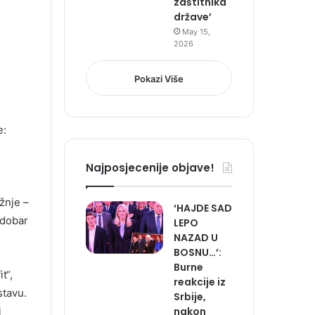
zaštitnika
države’
May 15,
2026
Pokazi Više
e:
Najposjecenije objave!
žnje –
‘HAJDE SAD
 dobar
LEPO
NAZAD U
BOSNU…’:
Burne
t“,
reakcije iz
stavu.
Srbije,
nakon
i