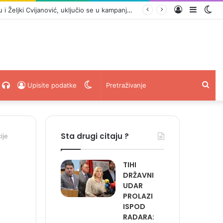
Prijava
Sideba
Sw
 vijeku pravi proslava kad dođe…“
ski
acebook
Radio
Switch
Pret
Upisite podatke
Uživo
skin
Sta drugi citaju ?
ije
TIHI
DRŽAVNI
UDAR
PROLAZI
ISPOD
RADARA: