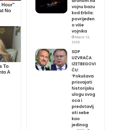
dronom na
vojnu bazu
kod Erbila:
povrijeđen
o više
vojnika
March 13,
2026
SDP
UZVRAĆA
IZETBEGOVI
ĆU:
‘Pokušava
prisvajati
historijsku
ulogu svog
oca i
predstavlj
ati sebe
kao
jedinog