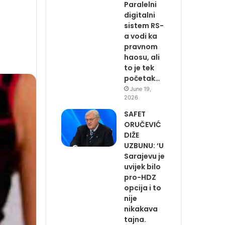
Paralelni
digitalni
sistem RS-
a vodi ka
pravnom
haosu, ali
to je tek
početak…
June 19,
2026
SAFET
ORUČEVIĆ
DIŽE
UZBUNU: ‘U
Sarajevu je
uvijek bilo
pro-HDZ
opcija i to
nije
nikakava
tajna.