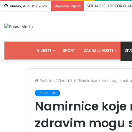
ODBROJAVANJE U REPUBLIC
Sunday, August 9 2026
Najnovije Vijesti
VIJESTI
SPORT
ZANIMLJIVOSTI
ZIV
Početna
/
Zivot i Stil
/
Namirnice koje mnogi smatraj
Zivot i Stil
Namirnice koje
zdravim mogu sk