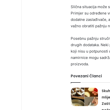
Slična situacija može s
Primjer su određene v
dodatne zaslađivače, a
važno obratiti pažnju 
Posebnu pažnju stručnj
drugih dodataka. Neki p
koji nisu u potpunosti
namirnice mogu sadržav
proizvoda.
Povezani Članci
Skuha
mlij
Zašt