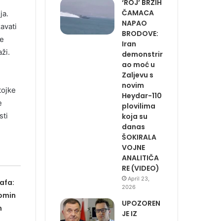
‘ROJ’ BRZIH
ČAMACA
ja.
NAPAO
avati
BRODOVE:
je
Iran
ži.
demonstrir
ao moć u
Zaljevu s
novim
tojke
Heydar-110
e
plovilima
sti
koja su
danas
ŠOKIRALA
VOJNE
ANALITIČA
RE (VIDEO)
April 23,
afa:
2026
romin
UPOZOREN
m
JE IZ