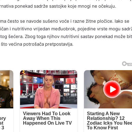
ernativa ponekad sadrže sastojke koje mnogi ne očekuju.
ma često se navode sušeno voće i razne žitne pločice. Iako se
tičan i nutritivno vrijedan međuobrok, pojedine vrste mogu sadr
tog šećera. Zbog toga njihov nutritivni sastav ponekad može bit
o što većina potrošača pretpostavlja.