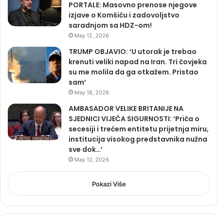
PORTALE: Masovno prenose njegove
izjave o Komšiću i zadovoljstvo
saradnjom sa HDZ-om!
May 12, 2026
TRUMP OBJAVIO: ‘U utorak je trebao
krenuti veliki napad na Iran. Tri čovjeka
su me molila da ga otkažem. Pristao
sam’
May 18, 2026
AMBASADOR VELIKE BRITANIJE NA
SJEDNICI VIJEĆA SIGURNOSTI: ‘Priča o
secesiji i trećem entitetu prijetnja miru,
institucija visokog predstavnika nužna
sve dok…’
May 12, 2026
Pokazi Više