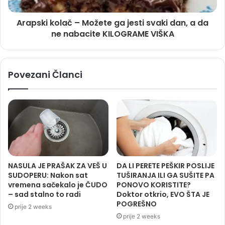
Arapski kolač – Možete ga jesti svaki dan, a da
ne nabacite KILOGRAME VIŠKA
Povezani Članci
NASULA JE PRAŠAK ZA VEŠ U
DA LI PERETE PEŠKIR POSLIJE
SUDOPERU: Nakon sat
TUŠIRANJA ILI GA SUŠITE PA
vremena sačekalo je ČUDO
PONOVO KORISTITE?
– sad stalno to radi
Doktor otkrio, EVO ŠTA JE
POGREŠNO
prije 2 weeks
prije 2 weeks