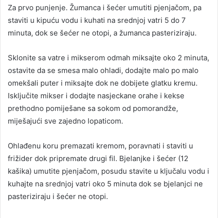
Za prvo punjenje. Žumanca i šećer umutiti pjenjačom, pa
staviti u kipuću vodu i kuhati na srednjoj vatri 5 do 7
minuta, dok se šećer ne otopi, a žumanca pasteriziraju.
Sklonite sa vatre i mikserom odmah miksajte oko 2 minuta,
ostavite da se smesa malo ohladi, dodajte malo po malo
omekšali puter i miksajte dok ne dobijete glatku kremu.
Isključite mikser i dodajte nasjeckane orahe i kekse
prethodno pomiješane sa sokom od pomorandže,
miješajući sve zajedno lopaticom.
Ohlađenu koru premazati kremom, poravnati i staviti u
frižider dok pripremate drugi fil. Bjelanjke i šećer (12
kašika) umutite pjenjačom, posudu stavite u ključalu vodu i
kuhajte na srednjoj vatri oko 5 minuta dok se bjelanjci ne
pasteriziraju i šećer ne otopi.