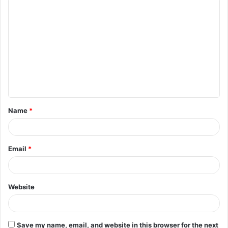
C
o
m
m
e
n
t
Name
*
*
Email
*
Website
Save my name, email, and website in this browser for the next