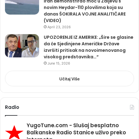
Iran demonstrirao moć u Zaljevu s
novim Heydar-110 plovilima koja su
danas ŠOKIRALA VOJNE ANALITIČARE
(VIDEO)
April 23, 2026
UPOZORENJE IZ AMERIKE: „Šire se glasine
da će Sjedinjene Američke Države
izvršiti pritisak na novoimenovanog
visokog predstavnika…“
June 15, 2026
Učitaj Više
Radio
YugoTune.com - Slušaj besplatno
Balkanske Radio Stanice uživo preko