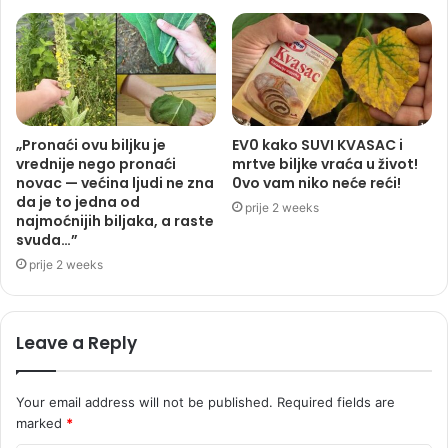
„Pronaći ovu biljku je
EV0 kako SUVI KVASAC i
vrednije nego pronaći
mrtve biljke vraća u život!
novac — većina ljudi ne zna
0vo vam niko neće reći!
da je to jedna od
prije 2 weeks
najmoćnijih biljaka, a raste
svuda…”
prije 2 weeks
Leave a Reply
Your email address will not be published.
Required fields are
marked
*