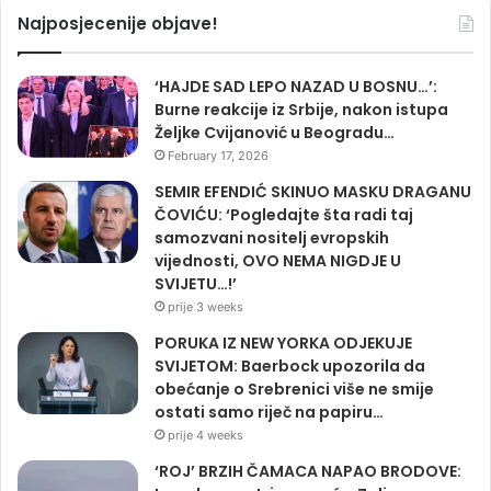
Najposjecenije objave!
‘HAJDE SAD LEPO NAZAD U BOSNU…’:
Burne reakcije iz Srbije, nakon istupa
Željke Cvijanović u Beogradu…
February 17, 2026
SEMIR EFENDIĆ SKINUO MASKU DRAGANU
ČOVIĆU: ‘Pogledajte šta radi taj
samozvani nositelj evropskih
vijednosti, OVO NEMA NIGDJE U
SVIJETU…!’
prije 3 weeks
PORUKA IZ NEW YORKA ODJEKUJE
SVIJETOM: Baerbock upozorila da
obećanje o Srebrenici više ne smije
ostati samo riječ na papiru…
prije 4 weeks
‘ROJ’ BRZIH ČAMACA NAPAO BRODOVE: