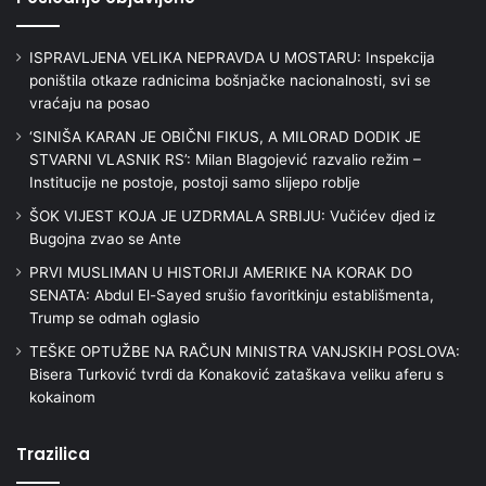
ISPRAVLJENA VELIKA NEPRAVDA U MOSTARU: Inspekcija
poništila otkaze radnicima bošnjačke nacionalnosti, svi se
vraćaju na posao
‘SINIŠA KARAN JE OBIČNI FIKUS, A MILORAD DODIK JE
STVARNI VLASNIK RS’: Milan Blagojević razvalio režim –
Institucije ne postoje, postoji samo slijepo roblje
ŠOK VIJEST KOJA JE UZDRMALA SRBIJU: Vučićev djed iz
Bugojna zvao se Ante
PRVI MUSLIMAN U HISTORIJI AMERIKE NA KORAK DO
SENATA: Abdul El-Sayed srušio favoritkinju establišmenta,
Trump se odmah oglasio
TEŠKE OPTUŽBE NA RAČUN MINISTRA VANJSKIH POSLOVA:
Bisera Turković tvrdi da Konaković zataškava veliku aferu s
kokainom
Trazilica