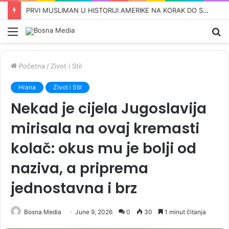
TEŠKE OPTUŽBE NA RAČUN MINISTRA VANJSKIH POSLOVA: Bisera Turković tvrdi da Konaković zataškava veliku aferu s kokainom
Meni
Pr
Početna
/
Zivot i Stil
Hrana
Zivot i Stil
Nekad je cijela Jugoslavija
mirisala na ovaj kremasti
kolač: okus mu je bolji od
naziva, a priprema
jednostavna i brz
Bosna Media
June 9, 2026
0
30
1 minut čitanja