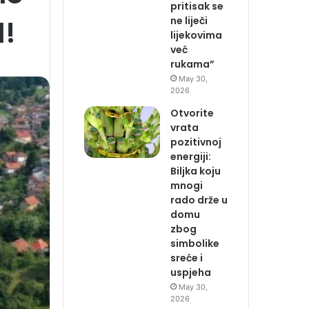
pritisak se
H!
ne liječi
lijekovima
već
rukama”
May 30,
2026
Otvorite
vrata
pozitivnoj
energiji:
Biljka koju
mnogi
rado drže u
domu
zbog
simbolike
sreće i
uspjeha
May 30,
2026