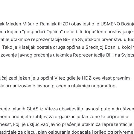
jak Mladen Mišurić-Ramljak (HZD) obavijestio je USMENO Bošnj
ima kojima “gospodari Općina” neće biti dopušteno postavljanje
ratile utakmice reprezentacije BiH na Svjetskom prvenstvu u fu
a. Tako je Kiseljak postala druga općina u Srednjoj Bosni u kojoj 
izovanje javnog praćenja utakmica Reprezentacije BiH na Svje
čaj zabilježen je u općini Vitez gdje je HDZ-ova vlast pravnim
la organizovanje javnog praćenja utakmica nogometne
enje mladih GLAS iz Viteza obavijestilo javnost putem društven
eno podnijelo zahtjev za organizaciju fan zone te pripremilo
ess“, koji je uključivao javno praćenje utakmica reprezentacije
adržaje za djecu, plan osiguranja događaja i prijedlog privrem