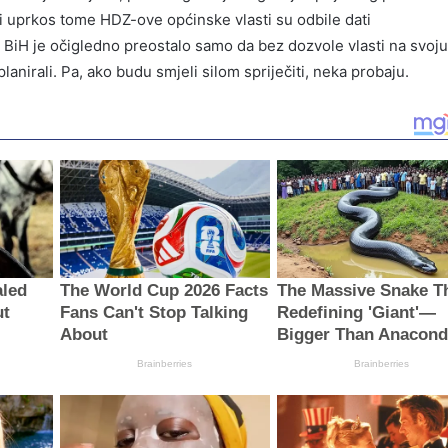
ali uprkos tome HDZ-ove općinske vlasti su odbile dati
 BiH je očigledno preostalo samo da bez dozvole vlasti na svoj
lanirali. Pa, ako budu smjeli silom spriječiti, neka probaju.