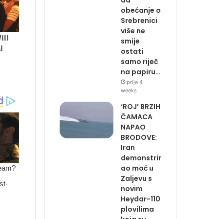
obećanje o
Srebrenici
više ne
smije
ostati
samo riječ
na papiru…
prije 4
weeks
‘ROJ’ BRZIH
ČAMACA
NAPAO
BRODOVE:
Iran
demonstrir
ao moć u
Zaljevu s
novim
Heydar-110
plovilima