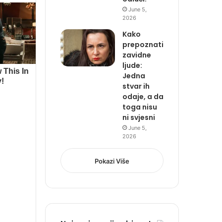
June 5,
2026
Kako
prepoznati
zavidne
ljude:
Jedna
stvar ih
odaje, a da
toga nisu
ni svjesni
June 5,
2026
Pokazi Više