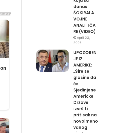
koja su
danas
ŠOKIRALA
VOJNE
ANALITIČA
RE (VIDEO)
April 23,
2026
UPOZOREN
JE IZ
AMERIKE:
„Šire se
glasine da
će
Sjedinjene
Američke
Države
izvršiti
pritisak na
novoimeno
vanog