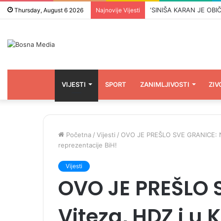
Thursday, August 6 2026
Najnovije Vijesti
VIJESTI
SPORT
ZANIMLJIVOSTI
ZIV
Početna
/
Vijesti
/
OVO JE PREŠLO SVE GRANICE: Nak
reprezentacije BiH!
Vijesti
OVO JE PREŠLO 
Viteza, HDZ i u 