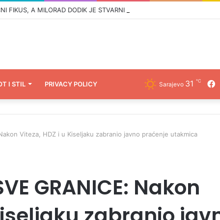
℃
31
F
OT I STIL
PRIVACY POLICY
Sarajevo
on Viteza, HDZ i u Kiseljaku zabranio javno praćenje utakmica
SVE GRANICE: Nakon
Kiseljaku zabranio jav