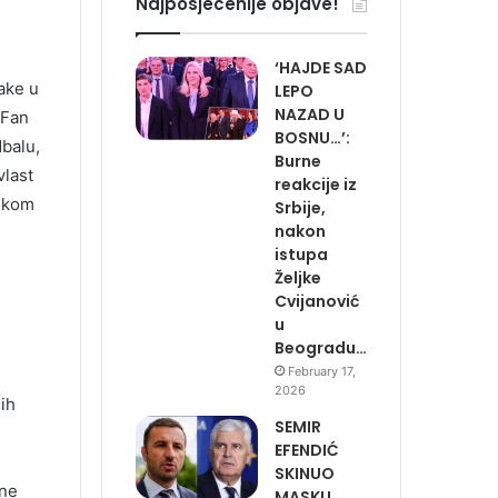
Najposjecenije objave!
‘HAJDE SAD
ake u
LEPO
NAZAD U
 Fan
BOSNU…’:
dbalu,
Burne
vlast
reakcije iz
tskom
Srbije,
nakon
istupa
Željke
Cvijanović
u
Beogradu…
February 17,
2026
ih
SEMIR
EFENDIĆ
SKINUO
ene
MASKU