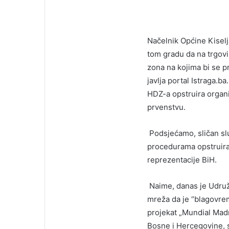
Načelnik Općine Kisel
tom gradu da na trgov
zona na kojima bi se p
javlja portal Istraga.b
HDZ-a opstruira organ
prvenstvu.
Podsjećamo, sličan slu
procedurama opstruira
reprezentacije BiH.
Naime, danas je Udruž
mreža da je “blagovrem
projekat „Mundial Madn
Bosne i Hercegovine, s