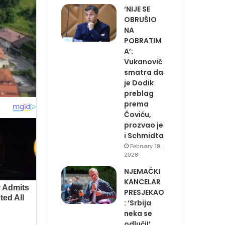
‘NIJE SE
OBRUŠIO
NA
POBRATIM
A’:
Vukanović
smatra da
je Dodik
preblag
prema
Čoviću,
prozvao je
i Schmidta
February 19,
2026
NJEMAČKI
KANCELAR
PRESJEKAO
: ‘Srbija
neka se
odluči!’