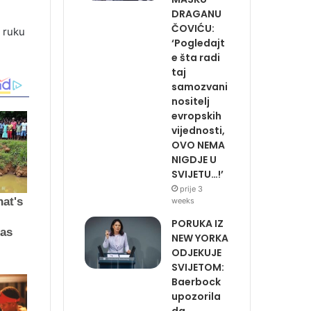
DRAGANU
ČOVIĆU:
u ruku
‘Pogledajt
e šta radi
taj
samozvani
nositelj
evropskih
vijednosti,
OVO NEMA
NIGDJE U
SVIJETU…!’
prije 3
weeks
PORUKA IZ
NEW YORKA
ODJEKUJE
SVIJETOM:
Baerbock
upozorila
da