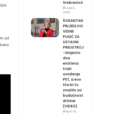
Srebrenici!
išim
June 8,
2026
ŠOKANTAN
PRIJEDLOG
VESNE
PUSIĆ ZA
am od
USTAVNI
tvara
PREUSTROJ
: Umjesto
dva
entiteta
traži
uvođenje
PET, a evo
šta bi to
značilo za
budućnost
države
(VIDEO)
April 19,