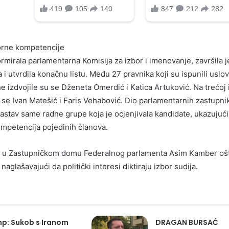
porne kompetencije
ormirala parlamentarna Komisija za izbor i imenovanje, završila j
 i utvrdila konačnu listu. Među 27 pravnika koji su ispunili uslo
ne izdvojile su se Dženeta Omerdić i Katica Artuković. Na trećoj 
e se Ivan Matešić i Faris Vehabović. Dio parlamentarnih zastupni
astav same radne grupe koja je ocjenjivala kandidate, ukazujući
ompetencija pojedinih članova.
A u Zastupničkom domu Federalnog parlamenta Asim Kamber ošt
naglašavajući da politički interesi diktiraju izbor sudija.
p: Sukob s Iranom
DRAGAN BURSAĆ