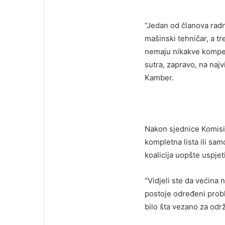
“Jedan od članova radne
mašinski tehničar, a tr
nemaju nikakve kompete
sutra, zapravo, na naj
Kamber.
Nakon sjednice Komisije
kompletna lista ili sa
koalicija uopšte uspje
“Vidjeli ste da većina 
postoje određeni probl
bilo šta vezano za odr