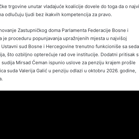
ičke trgovine unutar vladajuće koalicije dovele do toga da o najv
 odlučuju ljudi bez ikakvih kompetencija za pravo.
menovanje Zastupničkog doma Parlamenta Federacije Bosne i
 je proceduru popunjavanja upražnjenih mjesta u najvišoj
i. Ustavni sud Bosne i Hercegovine trenutno funkcioniše sa sed
a, što ozbiljno opterećuje rad ove institucije. Dodatni pritisak s
ni sudija Mirsad Ćeman ispunio uslove za penziju krajem prošle
ca suda Valerija Galić u penziju odlazi u oktobru 2026. godine,
a.