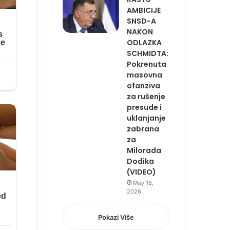
AMBICIJE
SNSD-A
NAKON
ODLAZKA
SCHMIDTA:
Pokrenuta
masovna
ofanziva
za rušenje
presude i
uklanjanje
zabrana
za
Milorada
Dodika
(VIDEO)
May 18,
2026
Pokazi Više