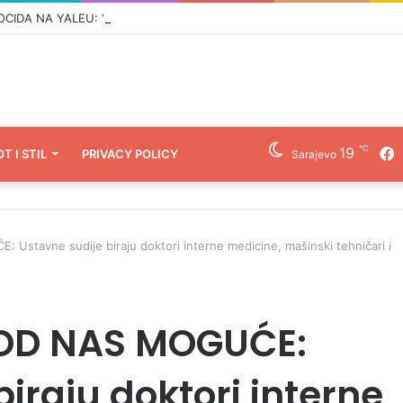
A NA YALEU: ‘Ubijanje djece dokaz je genocidne namjere u Prijedoru
℃
19
F
OT I STIL
PRIVACY POLICY
Sarajevo
tavne sudije biraju doktori interne medicine, mašinski tehničari i
OD NAS MOGUĆE:
iraju doktori interne