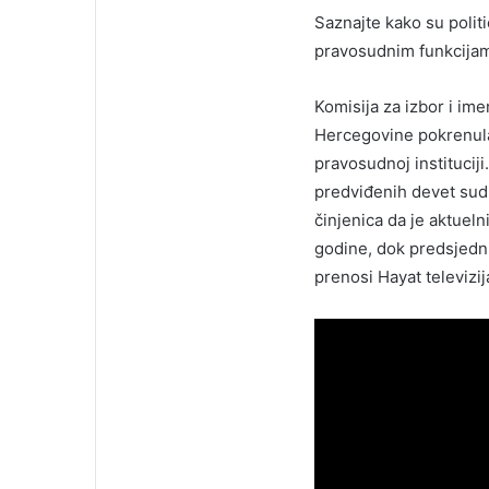
Saznajte kako su polit
pravosudnim funkcijama
Komisija za izbor i i
Hercegovine pokrenula
pravosudnoj institucij
predviđenih devet sudij
činjenica da je aktuel
godine, dok predsjedni
prenosi Hayat televizij