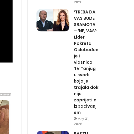
2026
‘TREBA DA
VAS BUDE
SRAMOTA’
– ‘NE, VAS’:
Lider
Pokreta
Oslobođen
je i
vlasnica
TV Tanjug
u svađi
koja je
trajala dok
nije
zaprijetila
izbacivanj
em
May 31,
2026
RASTU