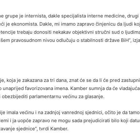
 grupe je internista, dakle specijalista interne medicine, drugi 
eći je ekonomista. Dakle, mi imamo zapravo činjenicu da ljudi koj
ncije trebaju donositi nekakav objektivni stručni sud o ljudima
višem pravosudnom nivou odlučuju o stabilnosti države BiH”, izja
, koja je zakazana za tri dana, znat će se da li će pred zastupni
mo unaprijed favorizovana imena. Kamber sumnja da će vladajuća
ti obezbijediti parlamentarnu većinu za glasanje.
nije imala većinu i na zadnjoj vanrednoj sjednici, očito je da tamo
emi i ja uopće zapravo ne mogu sada prejudicirati bilo koji datum
žavanje sjednice”, tvrdi Kamber.