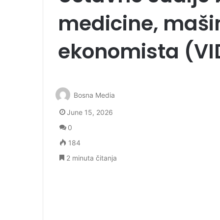
medicine, mašin
ekonomista (VI
Bosna Media
June 15, 2026
0
184
2 minuta čitanja