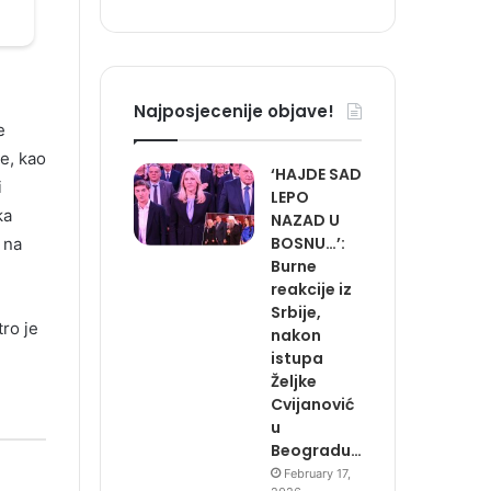
Najposjecenije objave!
e
ve, kao
‘HAJDE SAD
i
LEPO
ka
NAZAD U
BOSNU…’:
 na
Burne
reakcije iz
Srbije,
ro je
nakon
istupa
Željke
Cvijanović
u
Beogradu…
February 17,