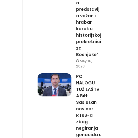
a
predstavlj
a važan i
hrabar
korak u
historijskoj
prekretnici
za
Bošnjake’
May 16,
2026
PO
NALOGU
TUŽILAŠTV
A BiH:
Saslušan
novinar
RTRS-a
zbog
negiranja
genocida u