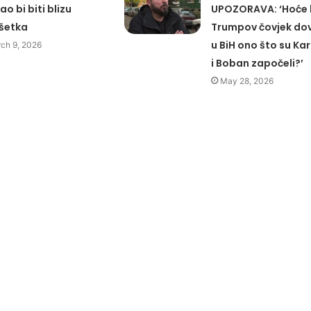
o bi biti blizu
UPOZORAVA: ‘Hoće l
šetka
Trumpov čovjek dov
u BiH ono što su Ka
ch 9, 2026
i Boban započeli?’
May 28, 2026