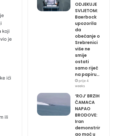
ODJEKUJE
SVIJETOM:
je
Baerbock
upozorila
i
da
 koji
obećanje o
vio je
Srebrenici
više ne
smije
ostati
samo riječ
na papiru…
ke ići
prije 4
weeks
‘ROJ’ BRZIH
ČAMACA
NAPAO
BRODOVE:
 ili
Iran
demonstrir
ao moć u