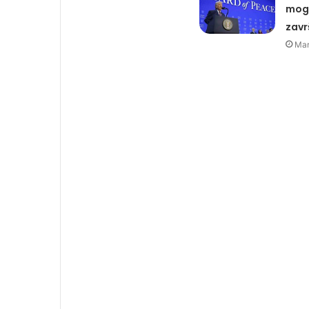
moga
zavr
Mar