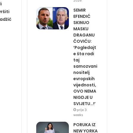
2026
i
SEMIR
ršiti
EFENDIĆ
radžić
SKINUO
MASKU
DRAGANU
ČOVIĆU:
‘Pogledajt
e šta radi
taj
samozvani
nositelj
evropskih
vijednosti,
OVO NEMA
NIGDJE U
SVIJETU…!’
prije 3
weeks
PORUKA IZ
NEW YORKA