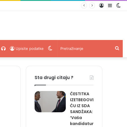
Prijava
Sideba
Sw
 i RS-u’
ski
acebook
Radio
Switch
Pret
Upisite podatke
Uživo
skin
Sta drugi citaju ?
ČESTITKA
IZETBEGOVI
ĆU IZ SDA
SANDŽAKA:
‘Vaša
kandidatur