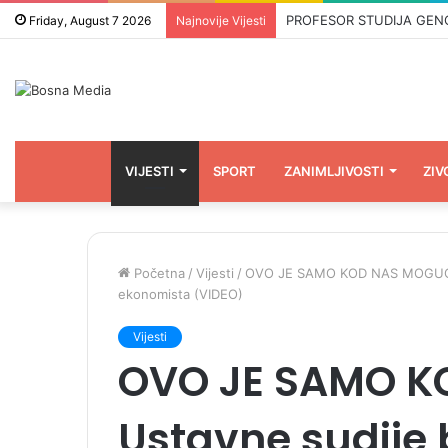
PROFESOR STUDIJA GENOCID
Friday, August 7 2026
Najnovije Vijesti
VIJESTI
SPORT
ZANIMLJIVOSTI
ZIV
Početna
/
Vijesti
/
OVO JE SAMO KOD NAS MOGUĆE: Us
ekonomista (VIDEO)
Vijesti
OVO JE SAMO K
Ustavne sudije b