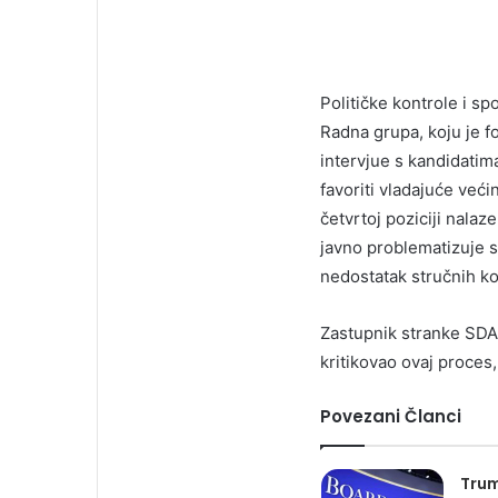
Političke kontrole i s
Radna grupa, koju je f
intervjue s kandidatima
favoriti vladajuće veći
četvrtoj poziciji nalaz
javno problematizuje s
nedostatak stručnih k
Zastupnik stranke SD
kritikovao ovaj proces, 
Povezani Članci
Trum