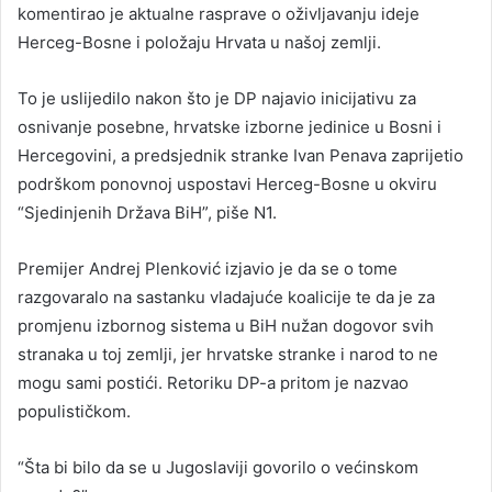
komentirao je aktualne rasprave o oživljavanju ideje
Herceg-Bosne i položaju Hrvata u našoj zemlji.
To je uslijedilo nakon što je DP najavio inicijativu za
osnivanje posebne, hrvatske izborne jedinice u Bosni i
Hercegovini, a predsjednik stranke Ivan Penava zaprijetio
podrškom ponovnoj uspostavi Herceg-Bosne u okviru
“Sjedinjenih Država BiH”, piše N1.
Premijer Andrej Plenković izjavio je da se o tome
razgovaralo na sastanku vladajuće koalicije te da je za
promjenu izbornog sistema u BiH nužan dogovor svih
stranaka u toj zemlji, jer hrvatske stranke i narod to ne
mogu sami postići. Retoriku DP-a pritom je nazvao
populističkom.
“Šta bi bilo da se u Jugoslaviji govorilo o većinskom