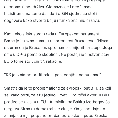
ekonomski neodrživa. Glomazna je i neefikasna.
Inzistiramo na tome da lideri u BiH sjednu za stol i
dogovore kako stvoriti bolju i funkcionalniju državu.”
Kao neko s iskustvom rada u Europskom parlamentu,
Barać je iskazao sumnju u spremnost Bruxellesa. “Nisam
siguran da je Bruxelles spreman promijeniti pristup, stoga
smo u DP-u pomalo skeptični. Ne postoji jedinstven stav
EU o tome što učiniti”, rekao je.
“RS je iznimno profitirala u posljednjih godinu dana”
Smatra da je to problematično za evropski put BiH, za koji
se, kako tvrdi, zalažu jedino Hrvati. “Politički akteri u BiH
protive se ulasku u EU, i tu mislim na Bakira Izetbegovića i
njegovu Stranku demokratske akcije. On jasno daje do
znanja da nije potpuno predan europskom putu. Srpska