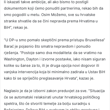
li iskazati takve ambicije, ali ako bismo to postigli
dokumentom koji ćemo ponuditi partnerima, rekao bih da
smo pogodili u metu. Osim Možemo, sve su hrvatske
stranke shvatile da se čini nepravda prema Hrvatima u
BiH”, rekao je.
“U DP-u smo pomalo skeptični prema pristupu Bruxellesa”
Barać je pojasnio što smatra nepravdom i ponudio
rješenja. “Postoje samo dva modaliteta: da se vratimo na
Washington, Dayton i izvorne postavke, iako nisam siguran
kolike su šanse za to, ili je druga opcija novi dogovor ili
vanjska intervencija koja bi minimalno zadirala u Ustav BiH
kako bi se spriječilo preglasavanje Hrvata”, kazao je.
Naglasio je da je izborni zakon preduvjet za sve. “Situacija
će se automatski relaksirati unutar hrvatskog političkog
spektra, što će stvoriti temelje za bolju suradnju s
Bošnjacima. Država BiH u ovakvom je obliku preskupa i