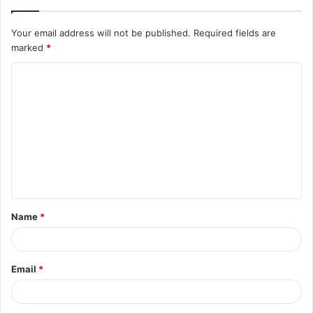
Your email address will not be published.
Required fields are
marked
*
C
o
m
m
e
n
t
Name
*
*
Email
*