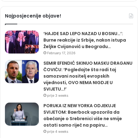
Najposjecenije objave!
‘HAJDE SAD LEPO NAZAD U BOSNU…’:
Burne reakcije iz Srbije, nakon istupa
Željke Cvijanović u Beogradu…
February 17, 2026
SEMIR EFENDIĆ SKINUO MASKU DRAGANU
ČOVIĆU: ‘Pogledajte šta radi taj
samozvani nositelj evropskih
vijednosti, OVO NEMA NIGDJE U
SVIJETU…!’
prije 3 weeks
PORUKA IZ NEW YORKA ODJEKUJE
SVIJETOM: Baerbock upozorila da
obećanje o Srebrenici više ne smije
ostati samo riječ na papiru…
prije 4 weeks