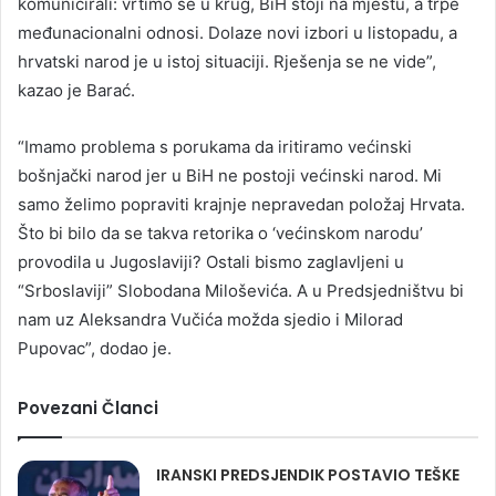
komunicirali: vrtimo se u krug, BiH stoji na mjestu, a trpe
međunacionalni odnosi. Dolaze novi izbori u listopadu, a
hrvatski narod je u istoj situaciji. Rješenja se ne vide”,
kazao je Barać.
“Imamo problema s porukama da iritiramo većinski
bošnjački narod jer u BiH ne postoji većinski narod. Mi
samo želimo popraviti krajnje nepravedan položaj Hrvata.
Što bi bilo da se takva retorika o ‘većinskom narodu’
provodila u Jugoslaviji? Ostali bismo zaglavljeni u
“Srboslaviji” Slobodana Miloševića. A u Predsjedništvu bi
nam uz Aleksandra Vučića možda sjedio i Milorad
Pupovac”, dodao je.
Povezani Članci
IRANSKI PREDSJENDIK POSTAVIO TEŠKE