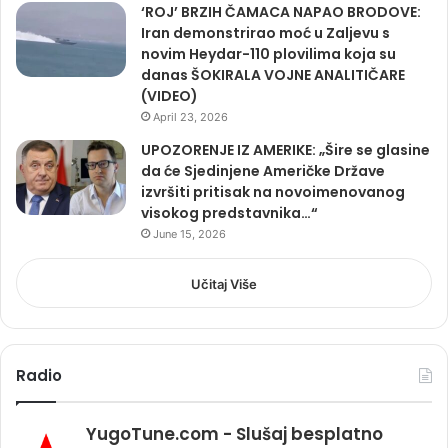
‘ROJ’ BRZIH ČAMACA NAPAO BRODOVE:
Iran demonstrirao moć u Zaljevu s
novim Heydar-110 plovilima koja su
danas ŠOKIRALA VOJNE ANALITIČARE
(VIDEO)
April 23, 2026
UPOZORENJE IZ AMERIKE: „Šire se glasine
da će Sjedinjene Američke Države
izvršiti pritisak na novoimenovanog
visokog predstavnika…“
June 15, 2026
Učitaj Više
Radio
YugoTune.com - Slušaj besplatno