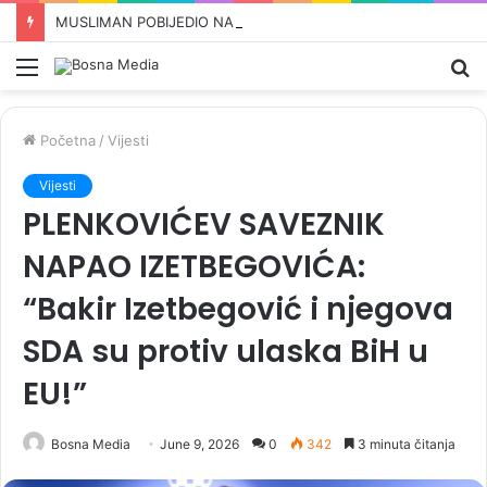
MUSLIMAN POBIJEDIO NA PREDIZBORIMA, REPUBLIKANAC ODMAH UDARIO: El-Sayeda povezao s terorizmom i 11. septembrom
Meni
Pr
Početna
/
Vijesti
Vijesti
PLENKOVIĆEV SAVEZNIK
NAPAO IZETBEGOVIĆA:
“Bakir Izetbegović i njegova
SDA su protiv ulaska BiH u
EU!”
Bosna Media
June 9, 2026
0
342
3 minuta čitanja