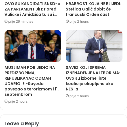
OVO SU KANDIDATI SNSD-a
HRABROST KOJA NE BLIJEDI:
ZA PARLAMENT BiH: Pored
Štefica Galić dobit će
Vulićke i Amidžića tu su i…
francuski Orden časti
prije 29 minutes
prije 2 hours
MUSLIMAN POBIJEDIO NA
SAVEZ KOJI SPREMA
PREDIZBORIMA,
IZNENAĐENJE NA IZBORIMA:
REPUBLIKANAC ODMAH
Ovo su izborne liste
UDARIO: El-Sayeda
koalicije okupljene oko
povezao s terorizmom i 11.
NES-a
septembrom
prije 2 hours
prije 2 hours
Leave a Reply