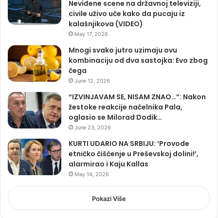
Neviđene scene na državnoj televiziji,
civile uživo uče kako da pucaju iz
kalašnjikova (VIDEO)
May 17, 2026
Mnogi svako jutro uzimaju ovu
kombinaciju od dva sastojka: Evo zbog
čega
June 12, 2026
“IZVINJAVAM SE, NISAM ZNAO…”: Nakon
žestoke reakcije načelnika Pala,
oglasio se Milorad Dodik…
June 23, 2026
KURTI UDARIO NA SRBIJU: ‘Provode
etničko čišćenje u Preševskoj dolini!’,
alarmirao i Kaju Kallas
May 14, 2026
Pokazi Više