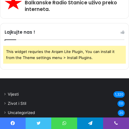
Balkanske Radio Stanice uživo preko
interneta.
Lajkujte nas !
This widget requries the Arqam Lite Plugin, You can install it
from the Theme settings menu > Install Plugins.
Vijesti
1,320
Zivot i Stil
111
Uncategorized
20
Zanimljivosti
1
Facebook
Twitter
WhatsApp
Telegram
Viber