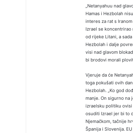
„Netanyahuu nad glavom 
Hamas i Hezbolah nisu u
interes za rat s Iranom
Izrael se koncentrirao
od rijeke Litani, a sa
Hezbolah i dalje povrem
visi nad glavom blokad
bi brodovi morali plov
Vjeruje da će Netanyahu
toga pokušati ovih dan
Hezbolah. „Ko god dođe
manje. On sigurno na j
izraelsku politiku ovi
osuditi Izrael jer bi t
Njemačkom, tačnije hrva
Španija i Slovenija. EU 