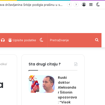
Prijava
Sideba
Sw
‘DA 1991. NISMO NAPADALI HRVATE TENKOVIMA, 1995. NE BISMO BJEŽALI NA TRAKTORIMA’: Objava državljanina Srbije podigla prašinu u susjedstvu
ski
acebook
Radio
Switch
Pret
Upisite podatke
Uživo
skin
Sta drugi citaju ?
dika’
Ruski
a
doktor
Aleksanda
r Šišonin
upozorava
: “Visok