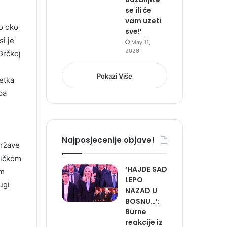
se ili će
vam uzeti
lo oko
sve!’
si je
May 11,
2026
Grčkoj
Pokazi Više
etka
pa
Najposjecenije objave!
države
stičkom
‘HAJDE SAD
im
LEPO
ugi
NAZAD U
BOSNU…’:
Burne
reakcije iz