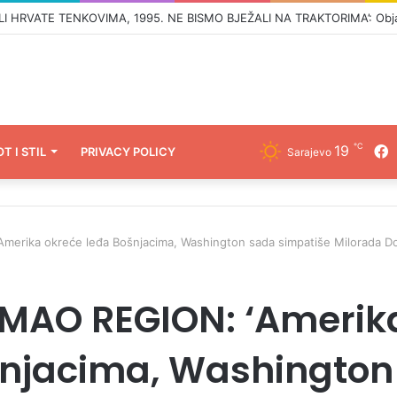
℃
19
F
OT I STIL
PRIVACY POLICY
Sarajevo
rika okreće leđa Bošnjacima, Washington sada simpatiše Milorada Do
MAO REGION: ‘Amerik
šnjacima, Washington