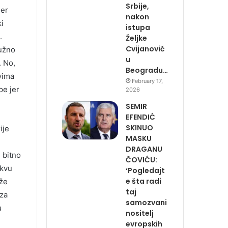
Srbije,
jer
nakon
ki
istupa
.
Željke
Cvijanović
južno
u
. No,
Beogradu…
svima
February 17,
pe jer
2026
SEMIR
EFENDIĆ
SKINUO
ije
MASKU
DRAGANU
 bitno
ČOVIĆU:
akvu
‘Pogledajt
e šta radi
ože
taj
 za
samozvani
u
nositelj
evropskih