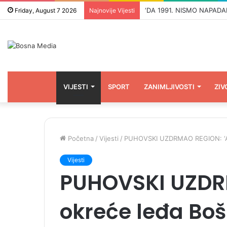
Friday, August 7 2026
Najnovije Vijesti
VIJESTI
SPORT
ZANIMLJIVOSTI
ZIV
Početna
/
Vijesti
/
PUHOVSKI UZDRMAO REGION: ‘Ame
Vijesti
PUHOVSKI UZDR
okreće leđa Bo