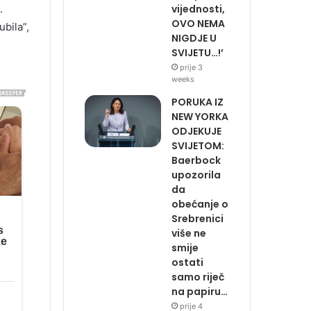
vijednosti,
.
OVO NEMA
ubila”,
NIGDJE U
SVIJETU…!’
prije 3
weeks
PORUKA IZ
NEW YORKA
ODJEKUJE
SVIJETOM:
Baerbock
upozorila
da
obećanje o
Srebrenici
više ne
smije
ostati
samo riječ
na papiru…
prije 4