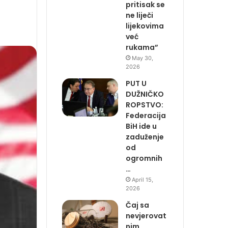
pritisak se
ne liječi
lijekovima
već
rukama”
May 30,
2026
PUT U
DUŽNIČKO
ROPSTVO:
Federacija
BiH ide u
zaduženje
od
ogromnih
…
April 15,
2026
Čaj sa
nevjerovat
nim