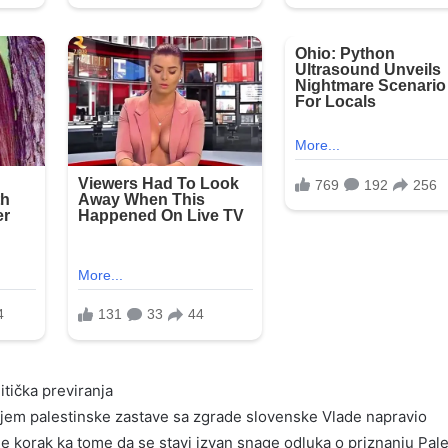
itička previranja
njem palestinske zastave sa zgrade slovenske Vlade napravio
je korak ka tome da se stavi izvan snage odluka o priznanju Pale