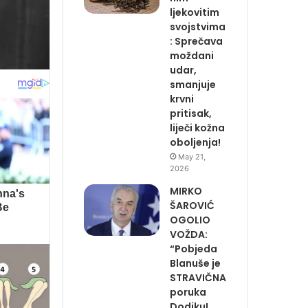
ljekovitim
svojstvima
: Sprečava
moždani
udar,
smanjuje
krvni
pritisak,
liječi kožna
oboljenja!
May 21,
2026
MIRKO
ŠAROVIĆ
OGOLIO
VOŽDA:
“Pobjeda
Blanuše je
STRAVIČNA
poruka
Dodiku!