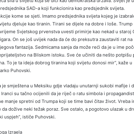
ća sila u svijetu koja se diči kao demokratska država. Svijet je u
edsjednika SAD-a koji funkcionira kao predsjednik svijeta.
cije kome se sjeti. Imamo predsjednika svijeta kojeg je izabra
vijetu djeluje kao tiranin. Tirani se dijele na dobre i loše. Trump 
 vrijeme Svjetskog prvenstva uvesti primirje kao nekad u staroj 
igara. On se još uvijek nada da će do preksutra zaustaviti rat na
njegova fantazija. Sedmicama sanja da može reći da je u ime poč
prijateljstvo na Bliskom istoku. Sve će učiniti da nešto potpišu 
na. To je ta ideja dobrog tiranina koji svijetu donosi mir”, kaže u
 Žarko Puhovski.
a je smještena u Meksiku gdje vladaju unutarnji sukobi mafije i 
. Iranci su tačno ocijenili da je riječ o ratu simbola i propagandi
ne manje spretni od Trumpa koji se time bavi čitav život. Vreba 
je da dožive neki težak poraz. Sve ostalo, a pogotovo ulazak u dr
iki uspjeh”, ističe Puhovski.
loga Izraela