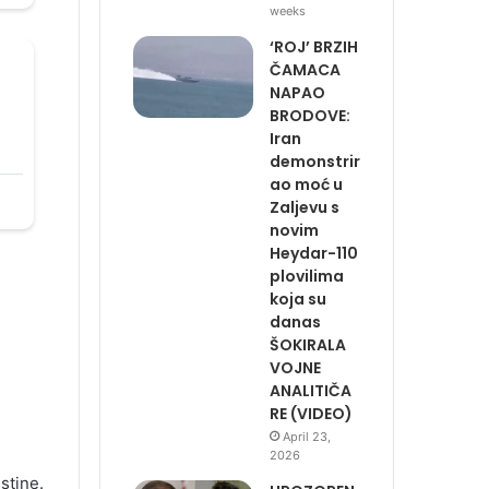
weeks
‘ROJ’ BRZIH
ČAMACA
NAPAO
BRODOVE:
Iran
demonstrir
ao moć u
Zaljevu s
novim
Heydar-110
plovilima
koja su
danas
ŠOKIRALA
VOJNE
ANALITIČA
RE (VIDEO)
April 23,
2026
stine.