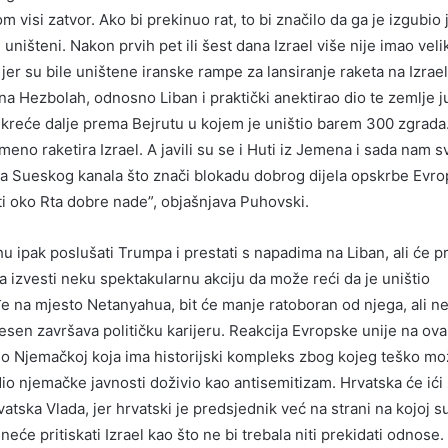
visi zatvor. Ako bi prekinuo rat, to bi značilo da ga je izgubio 
ništeni. Nakon prvih pet ili šest dana Izrael više nije imao veli
 jer su bile uništene iranske rampe za lansiranje raketa na Izrael
 na Hezbolah, odnosno Liban i praktički anektirao dio te zemlje 
da kreće dalje prema Bejrutu u kojem je uništio barem 300 zgrada
eno raketira Izrael. A javili su se i Huti iz Jemena i sada nam 
a Sueskog kanala što znači blokadu dobrog dijela opskrbe Evro
iti oko Rta dobre nade”, objašnjava Puhovski.
 ipak poslušati Trumpa i prestati s napadima na Liban, ali će pr
a izvesti neku spektakularnu akciju da može reći da je uništio
 na mjesto Netanyahua, bit će manje ratoboran od njega, ali ne
esen završava političku karijeru. Reakcija Evropske unije na ov
si o Njemačkoj koja ima historijski kompleks zbog kojeg teško m
o dio njemačke javnosti doživio kao antisemitizam. Hrvatska će ići
tska Vlada, jer hrvatski je predsjednik već na strani na kojoj s
neće pritiskati Izrael kao što ne bi trebala niti prekidati odnose.