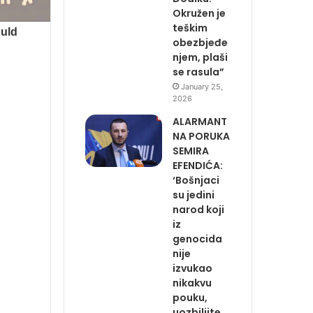
Okružen je
teškim
obezbjeđe
njem, plaši
se rasula”
January 25,
2026
ALARMANT
NA PORUKA
SEMIRA
EFENDIĆA:
‘Bošnjaci
su jedini
narod koji
iz
genocida
nije
izvukao
nikakvu
pouku,
uozbiljite