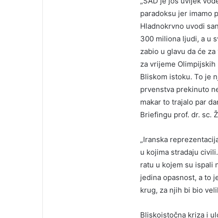
„SAD je još uvijek vode
paradoksu jer imamo pr
Hladnokrvno uvodi sank
300 miliona ljudi, a u s
zabio u glavu da će za
za vrijeme Olimpijskih 
Bliskom istoku. To je 
prvenstva prekinuto ne
makar to trajalo par da
Briefingu prof. dr. sc.
„Iranska reprezentacij
u kojima stradaju civili
ratu u kojem su ispali 
jedina opasnost, a to 
krug, za njih bi bio vel
Bliskoistočna kriza i u