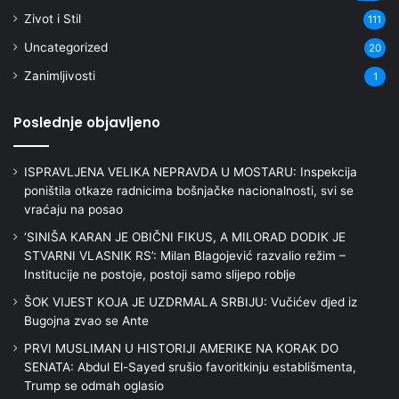
Zivot i Stil
111
Uncategorized
20
Zanimljivosti
1
Poslednje objavljeno
ISPRAVLJENA VELIKA NEPRAVDA U MOSTARU: Inspekcija
poništila otkaze radnicima bošnjačke nacionalnosti, svi se
vraćaju na posao
‘SINIŠA KARAN JE OBIČNI FIKUS, A MILORAD DODIK JE
STVARNI VLASNIK RS’: Milan Blagojević razvalio režim –
Institucije ne postoje, postoji samo slijepo roblje
ŠOK VIJEST KOJA JE UZDRMALA SRBIJU: Vučićev djed iz
Bugojna zvao se Ante
PRVI MUSLIMAN U HISTORIJI AMERIKE NA KORAK DO
SENATA: Abdul El-Sayed srušio favoritkinju establišmenta,
Trump se odmah oglasio