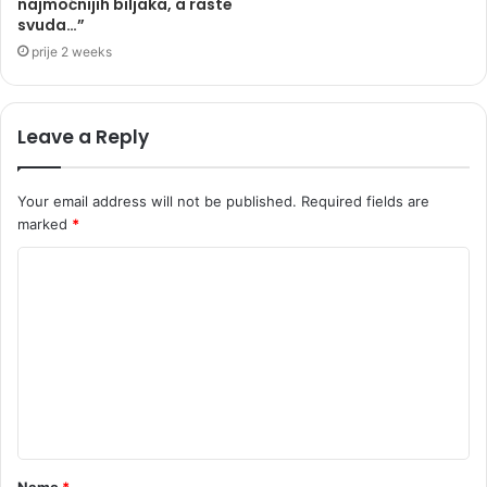
najmoćnijih biljaka, a raste
svuda…”
prije 2 weeks
Leave a Reply
Your email address will not be published.
Required fields are
marked
*
C
o
m
m
e
n
t
Name
*