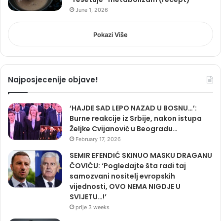
June 1, 2026
Pokazi Više
Najposjecenije objave!
‘HAJDE SAD LEPO NAZAD U BOSNU…’:
Burne reakcije iz Srbije, nakon istupa
Željke Cvijanović u Beogradu…
February 17, 2026
SEMIR EFENDIĆ SKINUO MASKU DRAGANU
ČOVIĆU: ‘Pogledajte šta radi taj
samozvani nositelj evropskih
vijednosti, OVO NEMA NIGDJE U
SVIJETU…!’
prije 3 weeks