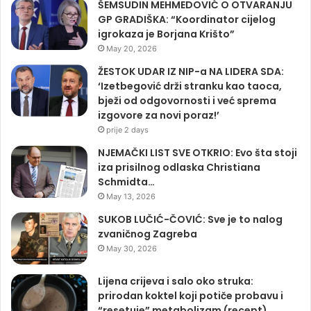
ŠEMSUDIN MEHMEDOVIĆ O OTVARANJU
GP GRADIŠKA: “Koordinator cijelog
igrokaza je Borjana Krišto”
May 20, 2026
ŽESTOK UDAR IZ NIP-a NA LIDERA SDA:
‘Izetbegović drži stranku kao taoca,
bježi od odgovornosti i već sprema
izgovore za novi poraz!’
prije 2 days
NJEMAČKI LIST SVE OTKRIO: Evo šta stoji
iza prisilnog odlaska Christiana
Schmidta…
May 13, 2026
SUKOB LUČIĆ-ČOVIĆ: Sve je to nalog
zvaničnog Zagreba
May 30, 2026
Lijena crijeva i salo oko struka:
prirodan koktel koji potiče probavu i
“resetuje” metabolizam (recept)