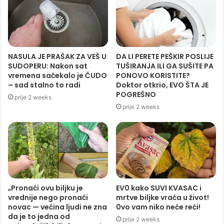
NASULA JE PRAŠAK ZA VEŠ U
DA LI PERETE PEŠKIR POSLIJE
SUDOPERU: Nakon sat
TUŠIRANJA ILI GA SUŠITE PA
vremena sačekalo je ČUDO
PONOVO KORISTITE?
– sad stalno to radi
Doktor otkrio, EVO ŠTA JE
POGREŠNO
prije 2 weeks
prije 2 weeks
„Pronaći ovu biljku je
EV0 kako SUVI KVASAC i
vrednije nego pronaći
mrtve biljke vraća u život!
novac — većina ljudi ne zna
0vo vam niko neće reći!
da je to jedna od
prije 2 weeks