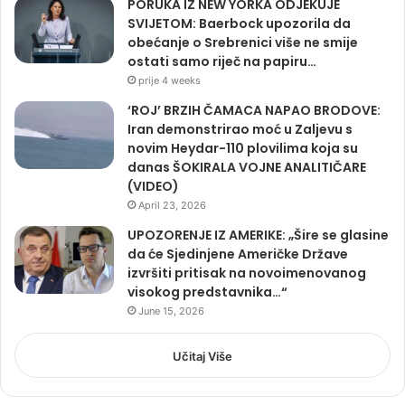
PORUKA IZ NEW YORKA ODJEKUJE
SVIJETOM: Baerbock upozorila da
obećanje o Srebrenici više ne smije
ostati samo riječ na papiru…
prije 4 weeks
‘ROJ’ BRZIH ČAMACA NAPAO BRODOVE:
Iran demonstrirao moć u Zaljevu s
novim Heydar-110 plovilima koja su
danas ŠOKIRALA VOJNE ANALITIČARE
(VIDEO)
April 23, 2026
UPOZORENJE IZ AMERIKE: „Šire se glasine
da će Sjedinjene Američke Države
izvršiti pritisak na novoimenovanog
visokog predstavnika…“
June 15, 2026
Učitaj Više