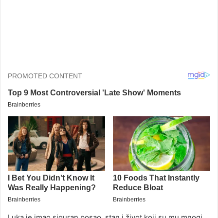
Luka je imao siguran posao, stan i život koji su mu mnogi