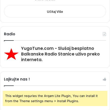
Učitaj Više
Radio
YugoTune.com - Slušaj besplatno
Balkanske Radio Stanice uživo preko
interneta.
Lajkujte nas !
This widget requries the Arqam Lite Plugin, You can install it
from the Theme settings menu > Install Plugins.