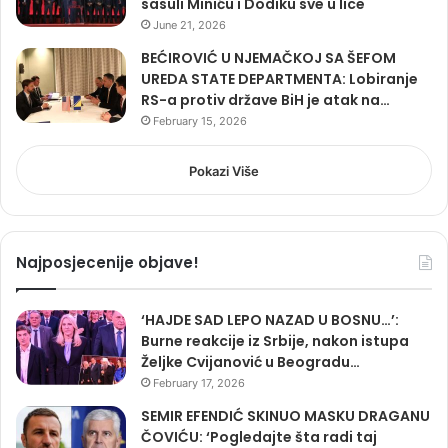
sasuli Miniću i Dodiku sve u lice
June 21, 2026
BEĆIROVIĆ U NJEMAČKOJ SA ŠEFOM
UREDA STATE DEPARTMENTA: Lobiranje
RS-a protiv države BiH je atak na…
February 15, 2026
Pokazi Više
Najposjecenije objave!
‘HAJDE SAD LEPO NAZAD U BOSNU…’:
Burne reakcije iz Srbije, nakon istupa
Željke Cvijanović u Beogradu…
February 17, 2026
SEMIR EFENDIĆ SKINUO MASKU DRAGANU
ČOVIĆU: ‘Pogledajte šta radi taj