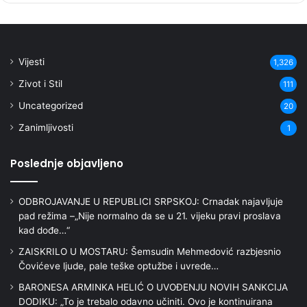
Vijesti
1,326
Zivot i Stil
111
Uncategorized
20
Zanimljivosti
1
Poslednje objavljeno
ODBROJAVANJE U REPUBLICI SRPSKOJ: Crnadak najavljuje
pad režima –„Nije normalno da se u 21. vijeku pravi proslava
kad dođe…“
ZAISKRILO U MOSTARU: Šemsudin Mehmedović razbjesnio
Čovićeve ljude, pale teške optužbe i uvrede…
BARONESA ARMINKA HELIĆ O UVOĐENJU NOVIH SANKCIJA
DODIKU: „To je trebalo odavno učiniti. Ovo je kontinuirana