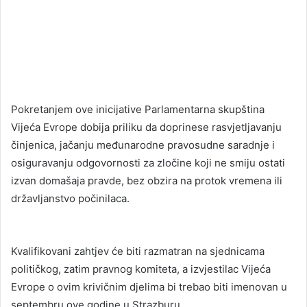
Pokretanjem ove inicijative Parlamentarna skupština
Vijeća Evrope dobija priliku da doprinese rasvjetljavanju
činjenica, jačanju međunarodne pravosudne saradnje i
osiguravanju odgovornosti za zločine koji ne smiju ostati
izvan domašaja pravde, bez obzira na protok vremena ili
državljanstvo počinilaca.
Kvalifikovani zahtjev će biti razmatran na sjednicama
političkog, zatim pravnog komiteta, a izvjestilac Vijeća
Evrope o ovim krivičnim djelima bi trebao biti imenovan u
septembru ove godine u Strazburu.