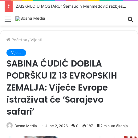
BARONESA ARMINKA HELIĆ O UVOĐENJU NOVIH SANKCIJA DODIKU: „To je trebalo odavno učiniti. Ovo je kontinuirana kampanja s ciljem zastrašivanja…”
Meni
Pr
Početna
/
Vijesti
Vijesti
SABINA ĆUDIĆ DOBILA
PODRŠKU IZ 13 EVROPSKIH
ZEMALJA: Vijeće Evrope
istraživat će ‘Sarajevo
safari’
Bosna Media
June 2, 2026
0
187
2 minuta čitanja