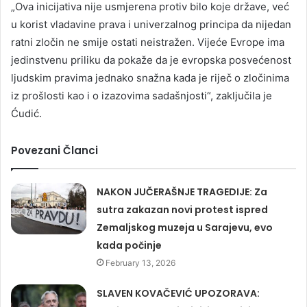
„Ova inicijativa nije usmjerena protiv bilo koje države, već
u korist vladavine prava i univerzalnog principa da nijedan
ratni zločin ne smije ostati neistražen. Vijeće Evrope ima
jedinstvenu priliku da pokaže da je evropska posvećenost
ljudskim pravima jednako snažna kada je riječ o zločinima
iz prošlosti kao i o izazovima sadašnjosti“, zaključila je
Ćudić.
Povezani Članci
NAKON JUČERAŠNJE TRAGEDIJE: Za
sutra zakazan novi protest ispred
Zemaljskog muzeja u Sarajevu, evo
kada počinje
February 13, 2026
SLAVEN KOVAČEVIĆ UPOZORAVA: