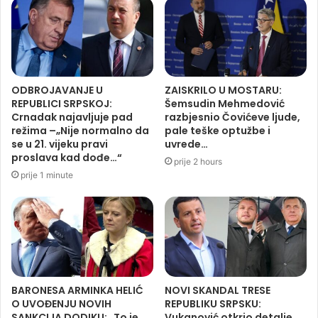
ODBROJAVANJE U
ZAISKRILO U MOSTARU:
REPUBLICI SRPSKOJ:
Šemsudin Mehmedović
Crnadak najavljuje pad
razbjesnio Čovićeve ljude,
režima –„Nije normalno da
pale teške optužbe i
se u 21. vijeku pravi
uvrede…
proslava kad dođe…“
prije 2 hours
prije 1 minute
BARONESA ARMINKA HELIĆ
NOVI SKANDAL TRESE
O UVOĐENJU NOVIH
REPUBLIKU SRPSKU:
SANKCIJA DODIKU: „To je
Vukanović otkrio detalje