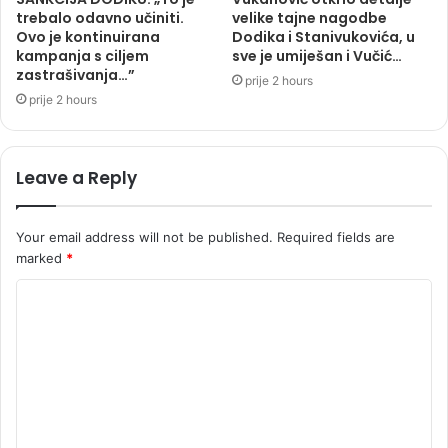
trebalo odavno učiniti.
velike tajne nagodbe
Ovo je kontinuirana
Dodika i Stanivukovića, u
kampanja s ciljem
sve je umiješan i Vučić…
zastrašivanja…”
prije 2 hours
prije 2 hours
Leave a Reply
Your email address will not be published.
Required fields are
marked
*
C
o
m
m
e
n