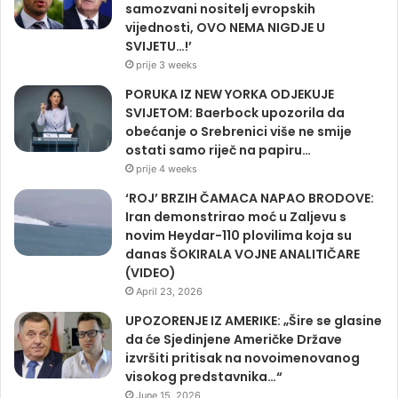
samozvani nositelj evropskih
vijednosti, OVO NEMA NIGDJE U
SVIJETU…!’
prije 3 weeks
PORUKA IZ NEW YORKA ODJEKUJE
SVIJETOM: Baerbock upozorila da
obećanje o Srebrenici više ne smije
ostati samo riječ na papiru…
prije 4 weeks
‘ROJ’ BRZIH ČAMACA NAPAO BRODOVE:
Iran demonstrirao moć u Zaljevu s
novim Heydar-110 plovilima koja su
danas ŠOKIRALA VOJNE ANALITIČARE
(VIDEO)
April 23, 2026
UPOZORENJE IZ AMERIKE: „Šire se glasine
da će Sjedinjene Američke Države
izvršiti pritisak na novoimenovanog
visokog predstavnika…“
June 15, 2026