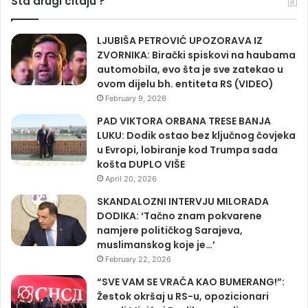
Sta drugi citaju ?
LJUBIŠA PETROVIĆ UPOZORAVA IZ
ZVORNIKA: Birački spiskovi na haubama
automobila, evo šta je sve zatekao u
ovom dijelu bh. entiteta RS (VIDEO)
February 9, 2026
PAD VIKTORA ORBANA TRESE BANJA
LUKU: Dodik ostao bez ključnog čovjeka
u Evropi, lobiranje kod Trumpa sada
košta DUPLO VIŠE
April 20, 2026
SKANDALOZNI INTERVJU MILORADA
DODIKA: ‘Tačno znam pokvarene
namjere političkog Sarajeva,
muslimanskog koje je…’
February 22, 2026
“SVE VAM SE VRAĆA KAO BUMERANG!”:
Žestok okršaj u RS-u, opozicionari