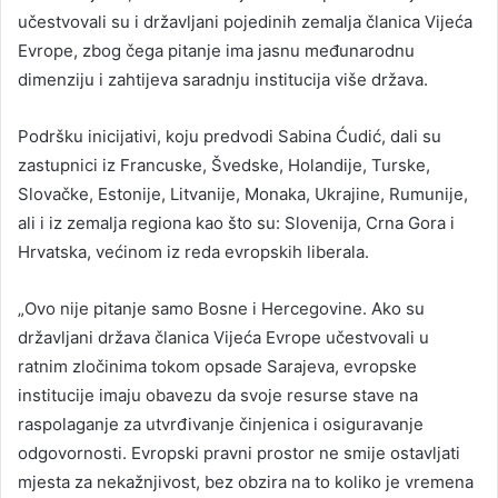
učestvovali su i državljani pojedinih zemalja članica Vijeća
Evrope, zbog čega pitanje ima jasnu međunarodnu
dimenziju i zahtijeva saradnju institucija više država.
Podršku inicijativi, koju predvodi Sabina Ćudić, dali su
zastupnici iz Francuske, Švedske, Holandije, Turske,
Slovačke, Estonije, Litvanije, Monaka, Ukrajine, Rumunije,
ali i iz zemalja regiona kao što su: Slovenija, Crna Gora i
Hrvatska, većinom iz reda evropskih liberala.
„Ovo nije pitanje samo Bosne i Hercegovine. Ako su
državljani država članica Vijeća Evrope učestvovali u
ratnim zločinima tokom opsade Sarajeva, evropske
institucije imaju obavezu da svoje resurse stave na
raspolaganje za utvrđivanje činjenica i osiguravanje
odgovornosti. Evropski pravni prostor ne smije ostavljati
mjesta za nekažnjivost, bez obzira na to koliko je vremena