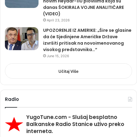
novim Heydar-110 plovilima koja su
danas ŠOKIRALA VOJNE ANALITIČARE
(VIDEO)
April 23, 2026
UPOZORENJE IZ AMERIKE: „Šire se glasine
da će Sjedinjene Američke Države
izvršiti pritisak na novoimenovanog
visokog predstavnika…“
June 15, 2026
Učitaj Više
Radio
YugoTune.com - Slušaj besplatno
Balkanske Radio Stanice uživo preko
interneta.