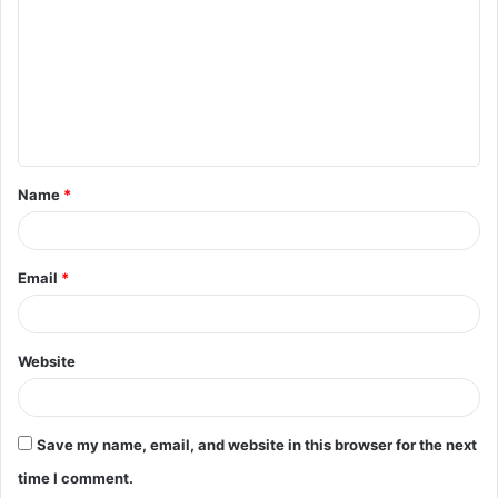
m
m
e
n
t
Name
*
*
Email
*
Website
Save my name, email, and website in this browser for the next
time I comment.