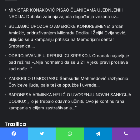
MINISTAR KONAKOVIĆ PISAO ČLANICAMA UJEDNJENIH
NACIJA: Duboko zabrinjavajuća događanja vezana uz…
SULJAGIĆ UPOZORIO AMERIČKE KONGRESMENE: Srđan
Amidžić, pridruživanjem Miloradu Dodiku i Željki Cvijanović,
uključio se u kampanju pritiska na Memorijalni centar
Srebrenica….
ODBROJAVANJE U REPUBLICI SRPSKOJ: Crnadak najavljuje
pad režima –„Nije normalno da se u 21. vijeku pravi proslava
kad dođe…“
ZAISKRILO U MOSTARU: Šemsudin Mehmedović razbjesnio
Čovićeve ljude, pale teške optužbe i uvrede…
BARONESA ARMINKA HELIĆ O UVOĐENJU NOVIH SANKCIJA
DODIKU: „To je trebalo odavno učiniti. Ovo je kontinuirana
kampanja s ciljem zastrašivanja…”
Trazilica
Facebook
Twitter
WhatsApp
Telegram
Viber