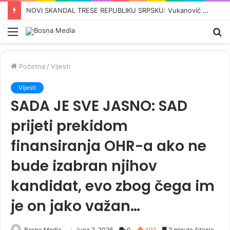
‘VRIJEME JE DA SE MUSLIMANI UJEDINE’: Iranski šef diplomatije Abbas Araghchi poslao snažnu poruku svijetu
Meni
Pr
Početna
/
Vijesti
Vijesti
SADA JE SVE JASNO: SAD
prijeti prekidom
finansiranja OHR-a ako ne
bude izabran njihov
kandidat, evo zbog čega im
je on jako važan…
Bosna Media
June 2, 2026
0
492
2 minuta čitanja