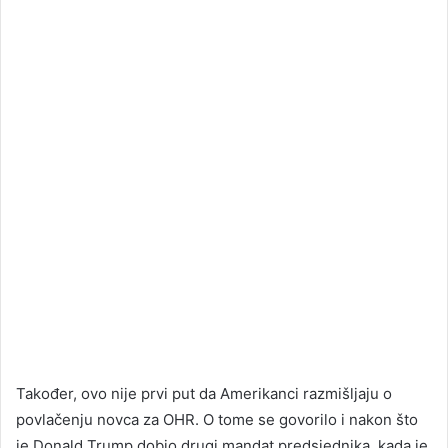
Također, ovo nije prvi put da Amerikanci razmišljaju o
povlačenju novca za OHR. O tome se govorilo i nakon što
je Donald Trump dobio drugi mandat predsjednika, kada je