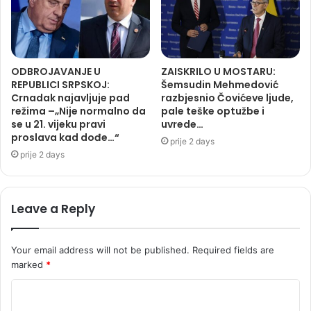
ODBROJAVANJE U
ZAISKRILO U MOSTARU:
REPUBLICI SRPSKOJ:
Šemsudin Mehmedović
Crnadak najavljuje pad
razbjesnio Čovićeve ljude,
režima –„Nije normalno da
pale teške optužbe i
se u 21. vijeku pravi
uvrede…
proslava kad dođe…“
prije 2 days
prije 2 days
Leave a Reply
Your email address will not be published.
Required fields are
marked
*
C
o