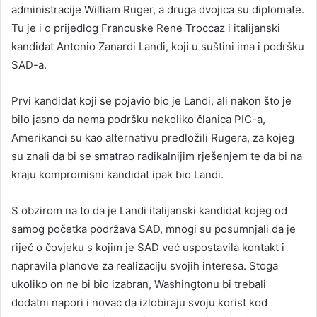
administracije William Ruger, a druga dvojica su diplomate.
Tu je i o prijedlog Francuske Rene Troccaz i italijanski
kandidat Antonio Zanardi Landi, koji u suštini ima i podršku
SAD-a.
Prvi kandidat koji se pojavio bio je Landi, ali nakon što je
bilo jasno da nema podršku nekoliko članica PIC-a,
Amerikanci su kao alternativu predložili Rugera, za kojeg
su znali da bi se smatrao radikalnijim rješenjem te da bi na
kraju kompromisni kandidat ipak bio Landi.
S obzirom na to da je Landi italijanski kandidat kojeg od
samog početka podržava SAD, mnogi su posumnjali da je
riječ o čovjeku s kojim je SAD već uspostavila kontakt i
napravila planove za realizaciju svojih interesa. Stoga
ukoliko on ne bi bio izabran, Washingtonu bi trebali
dodatni napori i novac da izlobiraju svoju korist kod