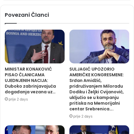
Povezani Članci
MINISTAR KONAKOVIĆ
SULJAGIĆ UPOZORIO
PISAO ČLANICAMA
AMERIČKE KONGRESMENE:
UJEDNJENIH NACIJA:
Srđan Amidžić,
Duboko zabrinjavajuća
pridruživanjem Miloradu
događanja vezana uz…
Dodiku i Željki Cvijanović,
uključio se u kampanju
prije 2 days
pritiska na Memorijalni
centar Srebrenica….
prije 2 days