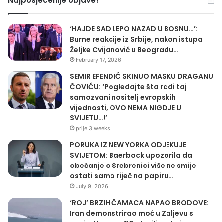
Najposjecenije objave!
‘HAJDE SAD LEPO NAZAD U BOSNU…’:
Burne reakcije iz Srbije, nakon istupa
Željke Cvijanović u Beogradu…
February 17, 2026
SEMIR EFENDIĆ SKINUO MASKU DRAGANU
ČOVIĆU: ‘Pogledajte šta radi taj
samozvani nositelj evropskih
vijednosti, OVO NEMA NIGDJE U
SVIJETU…!’
prije 3 weeks
PORUKA IZ NEW YORKA ODJEKUJE
SVIJETOM: Baerbock upozorila da
obećanje o Srebrenici više ne smije
ostati samo riječ na papiru…
July 9, 2026
‘ROJ’ BRZIH ČAMACA NAPAO BRODOVE:
Iran demonstrirao moć u Zaljevu s