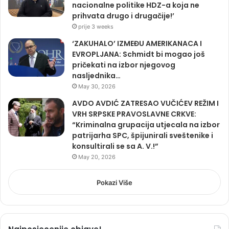
nacionalne politike HDZ-a koja ne
prihvata drugo i drugačije!’
prije 3 weeks
‘ZAKUHALO’ IZMEĐU AMERIKANACA I
EVROPLJANA: Schmidt bi mogao još
pričekati na izbor njegovog
nasljednika…
May 30, 2026
AVDO AVDIĆ ZATRESAO VUČIĆEV REŽIM I
VRH SRPSKE PRAVOSLAVNE CRKVE:
“Kriminalna grupacija utjecala na izbor
patrijarha SPC, špijunirali sveštenike i
konsultirali se sa A. V.!”
May 20, 2026
Pokazi Više