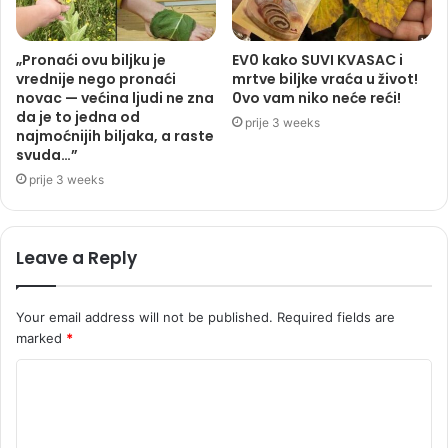
„Pronaći ovu biljku je
EV0 kako SUVI KVASAC i
vrednije nego pronaći
mrtve biljke vraća u život!
novac — većina ljudi ne zna
0vo vam niko neće reći!
da je to jedna od
prije 3 weeks
najmoćnijih biljaka, a raste
svuda…”
prije 3 weeks
Leave a Reply
Your email address will not be published.
Required fields are
marked
*
C
o
m