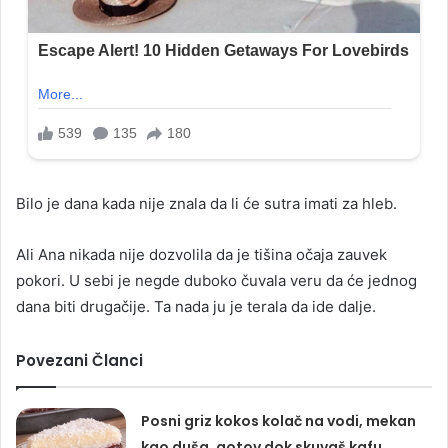
Bilo je dana kada nije znala da li će sutra imati za hleb.
Ali Ana nikada nije dozvolila da je tišina očaja zauvek
pokori. U sebi je negde duboko čuvala veru da će jednog
dana biti drugačije. Ta nada ju je terala da ide dalje.
Povezani Članci
Posni griz kokos kolač na vodi, mekan
kao duša, gotov dok skuvaš kafu…