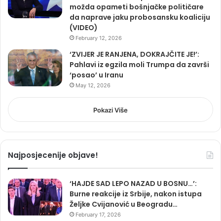
možda opameti bošnjačke političare
da naprave jaku probosansku koaliciju
(VIDEO)
February 12, 2026
‘ZVIJER JE RANJENA, DOKRAJČITE JE!’:
Pahlavi iz egzila moli Trumpa da završi
‘posao’ u Iranu
May 12, 2026
Pokazi Više
Najposjecenije objave!
‘HAJDE SAD LEPO NAZAD U BOSNU…’:
Burne reakcije iz Srbije, nakon istupa
Željke Cvijanović u Beogradu…
February 17, 2026