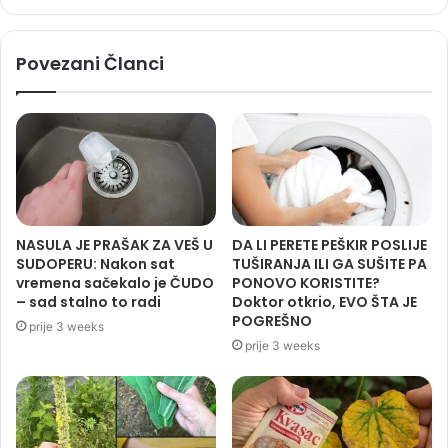
Povezani Članci
NASULA JE PRAŠAK ZA VEŠ U
DA LI PERETE PEŠKIR POSLIJE
SUDOPERU: Nakon sat
TUŠIRANJA ILI GA SUŠITE PA
vremena sačekalo je ČUDO
PONOVO KORISTITE?
– sad stalno to radi
Doktor otkrio, EVO ŠTA JE
POGREŠNO
prije 3 weeks
prije 3 weeks