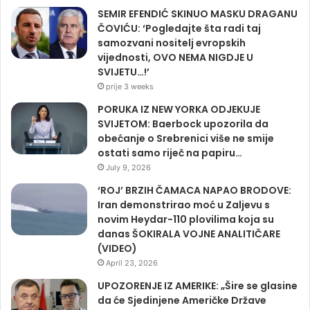
SEMIR EFENDIĆ SKINUO MASKU DRAGANU
ČOVIĆU: ‘Pogledajte šta radi taj
samozvani nositelj evropskih
vijednosti, OVO NEMA NIGDJE U
SVIJETU…!’
prije 3 weeks
PORUKA IZ NEW YORKA ODJEKUJE
SVIJETOM: Baerbock upozorila da
obećanje o Srebrenici više ne smije
ostati samo riječ na papiru…
July 9, 2026
‘ROJ’ BRZIH ČAMACA NAPAO BRODOVE:
Iran demonstrirao moć u Zaljevu s
novim Heydar-110 plovilima koja su
danas ŠOKIRALA VOJNE ANALITIČARE
(VIDEO)
April 23, 2026
UPOZORENJE IZ AMERIKE: „Šire se glasine
da će Sjedinjene Američke Države