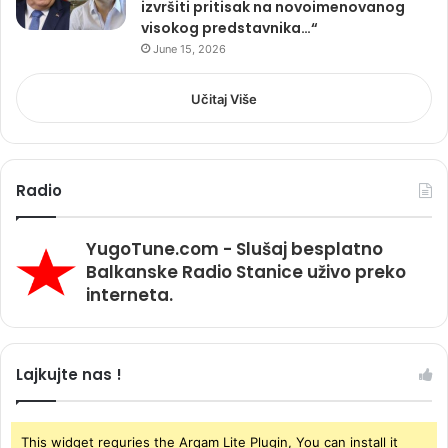
izvršiti pritisak na novoimenovanog
visokog predstavnika…“
June 15, 2026
Učitaj Više
Radio
YugoTune.com - Slušaj besplatno
Balkanske Radio Stanice uživo preko
interneta.
Lajkujte nas !
This widget requries the Arqam Lite Plugin, You can install it