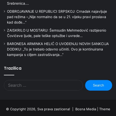
Srebrenica….
ODBROJAVANJE U REPUBLICI SRPSKOJ: Crnadak najavljuje
pad režima –„Nije normalno da se u 21. vijeku pravi proslava
kad dođe…“
ZAISKRILO U MOSTARU: Šemsudin Mehmedović razbjesnio
Čovićeve ljude, pale teške optužbe i uvrede…
BARONESA ARMINKA HELIĆ O UVOĐENJU NOVIH SANKCIJA
DODIKU: „To je trebalo odavno učiniti. Ovo je kontinuirana
kampanja s ciljem zastrašivanja…”
Trazilica
Search
for:
© Copyright 2026, Sva prava zasticena! | Bosna Media |
Theme