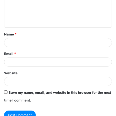
m
e
n
t
Name
*
*
Email
*
Website
Save my name, email, and website in this browser for the next
time I comment.