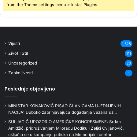
from the Theme settings menu > Install Plugins.
Vijesti
1,328
Zivot i Stil
111
Uncategorized
20
Zanimljivosti
1
Poslednje objavljeno
MINISTAR KONAKOVIĆ PISAO ČLANICAMA UJEDNJENIH
NACIJA: Duboko zabrinjavajuća događanja vezana uz…
SULJAGIĆ UPOZORIO AMERIČKE KONGRESMENE: Srđan
Amidžić, pridruživanjem Miloradu Dodiku i Željki Cvijanović,
uključio se u kampanju pritiska na Memorijalni centar