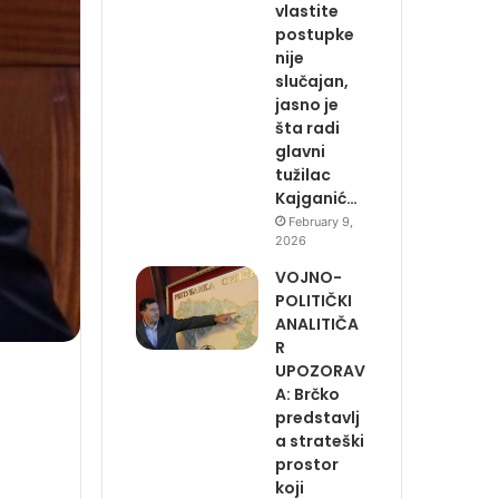
vlastite
postupke
nije
slučajan,
jasno je
šta radi
glavni
tužilac
Kajganić…
February 9,
2026
VOJNO-
POLITIČKI
ANALITIČA
R
UPOZORAV
A: Brčko
predstavlj
a strateški
prostor
koji