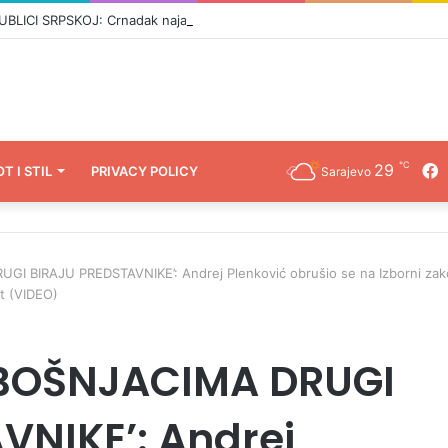
CI SRPSKOJ: Crnadak najavljuje pad režima –„Nije normalno da se u 21
℃
29
F
OT I STIL
PRIVACY POLICY
Sarajevo
GI BIRAJU PREDSTAVNIKE’: Andrej Plenković obrušio se na Izborni zak
et (VIDEO)
A BOŠNJACIMA DRUGI
VNIKE’: Andrej