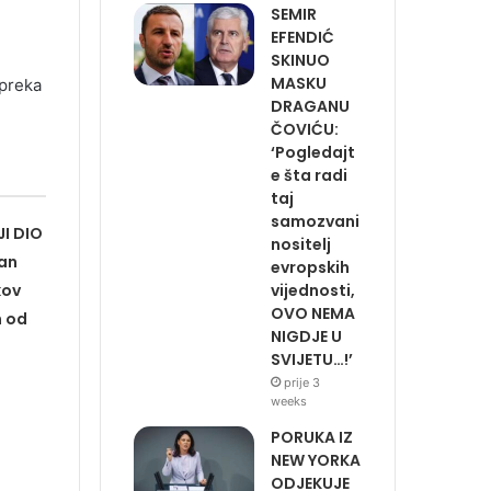
SEMIR
EFENDIĆ
SKINUO
MASKU
epreka
DRAGANU
ČOVIĆU:
‘Pogledajt
e šta radi
taj
samozvani
I DIO
nositelj
gan
evropskih
vijednosti,
kov
OVO NEMA
h od
NIGDJE U
SVIJETU…!’
prije 3
weeks
PORUKA IZ
NEW YORKA
ODJEKUJE