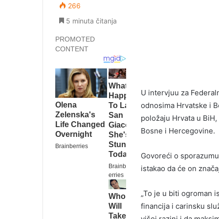
266
5 minuta čitanja
U intervjuu za Federal
odnosima Hrvatske i B
položaju Hrvata u BiH,
Bosne i Hercegovine.
Govoreći o sporazumu k
istakao da će on znača
„To je u biti ogroman 
financija i carinsku sl
višoj razini i da maks