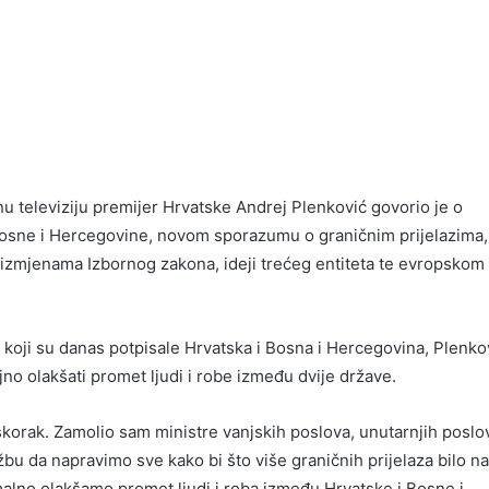
nu televiziju premijer Hrvatske Andrej Plenković govorio je o
osne i Hercegovine, novom sporazumu o graničnim prijelazima,
 izmjenama Izbornog zakona, ideji trećeg entiteta te evropskom
oji su danas potpisale Hrvatska i Bosna i Hercegovina, Plenkov
jno olakšati promet ljudi i robe između dvije države.
iskorak. Zamolio sam ministre vanjskih poslova, unutarnjih poslo
užbu da napravimo sve kako bi što više graničnih prijelaza bilo na
imalno olakšamo promet ljudi i roba između Hrvatske i Bosne i