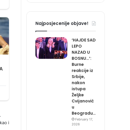
Najposjecenije objave!
‘HAJDE SAD
LEPO
NAZAD U
BOSNU…’:
Burne
reakcije iz
Srbije,
nakon
istupa
Željke
Cvijanović
u
Beogradu…
.
February 17,
kao i
2026