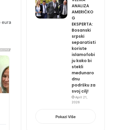
ANALIZA
AMERIČKO
G
e eura
EKSPERTA:
Bosanski
srpski
separatisti
koriste
islamofobi
ju kako bi
stekli
međunaro
dnu
podršku za
svoj cilj!
April 21,
2026
Pokazi Više