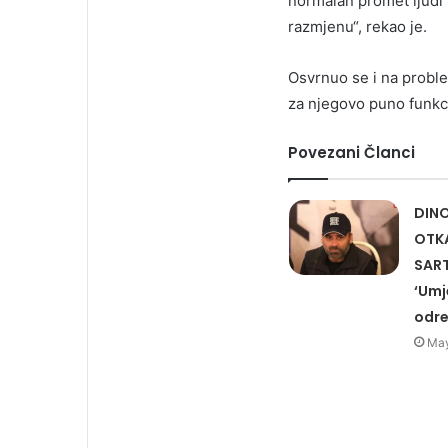
normalan promet ljudi 
razmjenu“, rekao je.
Osvrnuo se i na probl
za njegovo puno funkc
Povezani Članci
DINO
OTK
SART
‘Umj
određ
May