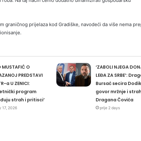
i roba. Na taj način ćemo dodatno dinamizirati gospodarsku
em graničnog prijelaza kod Gradiške, navodeći da više nema pr
ionisanje.
 MUSTAFIĆ O
‘ZABOLI NJEGA DONJ
AZANOJ PREDSTAVI
LEĐA ZA SRBE’: Dra
R-a U ZENICI:
Bursać secira Dodi
etnički program
govor mržnje i stra
uju strah i pritisci’
Dragana Čovića
 17, 2026
prije 2 days