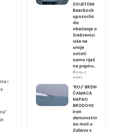
SVIJETOM:
Baerbock
upozorila
da
obećanje o
Srebrenici
više ne
smije
ostati
samo riječ
na papiru…
prije 4
weeks
ema i
‘ROJ’ BRZIH
na
ČAMACA
NAPAO
BRODOVE:
Iran
ona“
demonstrir
je
ao moć u
Zaljevu s