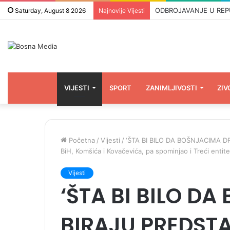
ODBROJAVANJE U REPUBLI
Saturday, August 8 2026
Najnovije Vijesti
VIJESTI
SPORT
ZANIMLJIVOSTI
ZIV
Početna
/
Vijesti
/
‘ŠTA BI BILO DA BOŠNJACIMA DRU
BiH, Komšića i Kovačevića, pa spominjao i Treći entit
Vijesti
‘ŠTA BI BILO D
BIRAJU PREDSTA