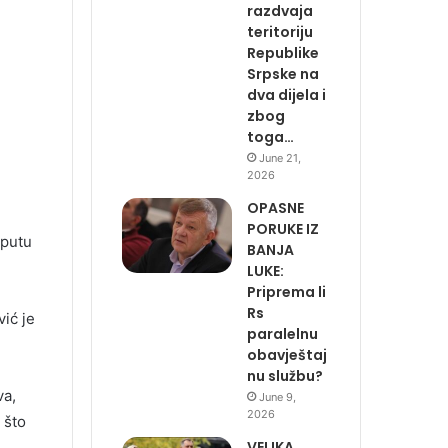
razdvaja
teritoriju
Republike
Srpske na
dva dijela i
zbog
toga…
June 21,
2026
OPASNE
PORUKE IZ
 putu
BANJA
LUKE:
Priprema li
Rs
ić je
paralelnu
obavještaj
nu službu?
va,
June 9,
2026
 što
VELIKA