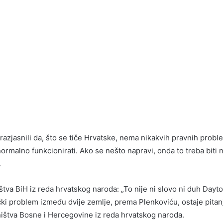
razjasnili da, što se tiče Hrvatske, nema nikakvih pravnih probl
 normalno funkcionirati. Ako se nešto napravi, onda to treba biti 
.
štva BiH iz reda hrvatskog naroda: „To nije ni slovo ni duh Dayt
ički problem između dvije zemlje, prema Plenkoviću, ostaje pitan
ištva Bosne i Hercegovine iz reda hrvatskog naroda.