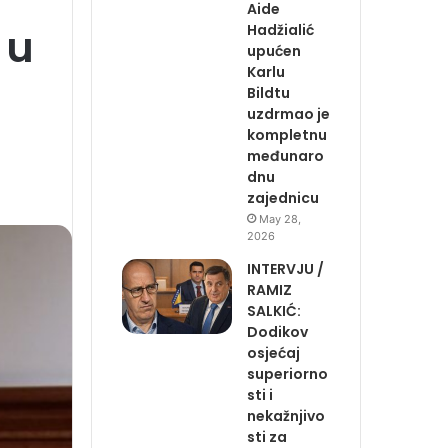
Aide
 u
Hadžialić
upućen
Karlu
Bildtu
uzdrmao je
kompletnu
međunaro
dnu
zajednicu
May 28,
2026
INTERVJU /
RAMIZ
SALKIĆ:
Dodikov
osjećaj
superiorno
sti i
nekažnjivo
sti za