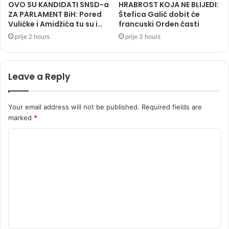
OVO SU KANDIDATI SNSD-a
HRABROST KOJA NE BLIJEDI:
ZA PARLAMENT BiH: Pored
Štefica Galić dobit će
Vulićke i Amidžića tu su i…
francuski Orden časti
prije 2 hours
prije 3 hours
Leave a Reply
Your email address will not be published.
Required fields are
marked
*
C
o
m
m
e
n
t