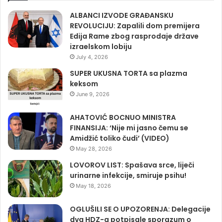
ALBANCI IZVODE GRAĐANSKU
REVOLUCIJU: Zapalili dom premijera
Edija Rame zbog rasprodaje države
izraelskom lobiju
July 4, 2026
SUPER UKUSNA TORTA sa plazma
keksom
June 9, 2026
AHATOVIĆ BOCNUO MINISTRA
FINANSIJA: ‘Nije mi jasno čemu se
Amidžić toliko čudi’ (VIDEO)
May 28, 2026
LOVOROV LIST: Spašava srce, liječi
urinarne infekcije, smiruje psihu!
May 18, 2026
OGLUŠILI SE O UPOZORENJA: Delegacije
dva HDZ-a potpisale sporazum o