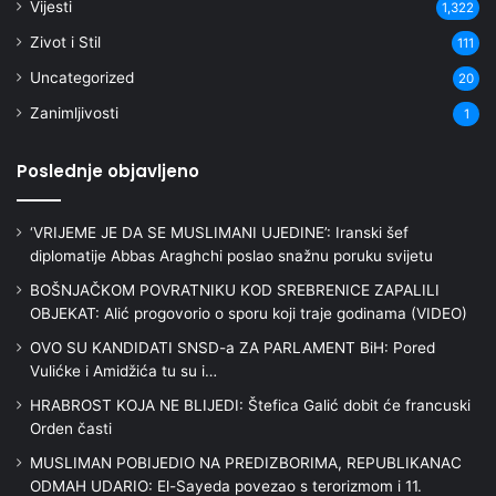
Vijesti
1,322
Zivot i Stil
111
Uncategorized
20
Zanimljivosti
1
Poslednje objavljeno
‘VRIJEME JE DA SE MUSLIMANI UJEDINE’: Iranski šef
diplomatije Abbas Araghchi poslao snažnu poruku svijetu
BOŠNJAČKOM POVRATNIKU KOD SREBRENICE ZAPALILI
OBJEKAT: Alić progovorio o sporu koji traje godinama (VIDEO)
OVO SU KANDIDATI SNSD-a ZA PARLAMENT BiH: Pored
Vulićke i Amidžića tu su i…
HRABROST KOJA NE BLIJEDI: Štefica Galić dobit će francuski
Orden časti
MUSLIMAN POBIJEDIO NA PREDIZBORIMA, REPUBLIKANAC
ODMAH UDARIO: El-Sayeda povezao s terorizmom i 11.