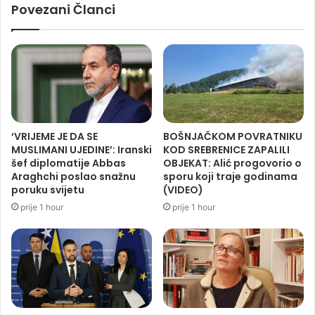
Povezani Članci
‘VRIJEME JE DA SE
BOŠNJAČKOM POVRATNIKU
MUSLIMANI UJEDINE’: Iranski
KOD SREBRENICE ZAPALILI
šef diplomatije Abbas
OBJEKAT: Alić progovorio o
Araghchi poslao snažnu
sporu koji traje godinama
poruku svijetu
(VIDEO)
prije 1 hour
prije 1 hour