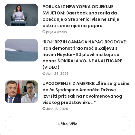
PORUKA IZ NEW YORKA ODJEKUJE
SVIJETOM: Baerbock upozorila da
obećanje o Srebrenici više ne smije
ostati samo riječ na papiru…
prije 4 weeks
‘ROJ’ BRZIH ČAMACA NAPAO BRODOVE:
Iran demonstrirao moć u Zaljevu s
novim Heydar-110 plovilima koja su
danas ŠOKIRALA VOJNE ANALITIČARE
(VIDEO)
April 23, 2026
UPOZORENJE IZ AMERIKE: „Šire se glasine
da će Sjedinjene Američke Države
izvršiti pritisak na novoimenovanog
visokog predstavnika…“
June 15, 2026
Učitaj Više