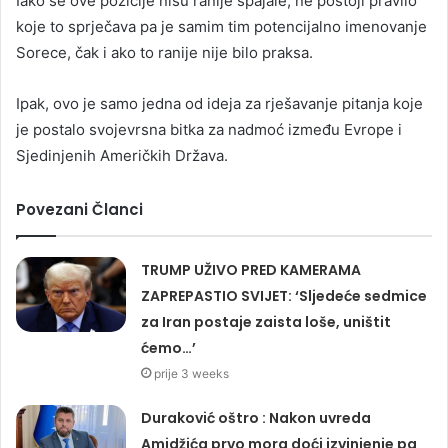
Iako se ove pozicije nisu ranije spajale, ne postoji pravilo
koje to sprječava pa je samim tim potencijalno imenovanje
Sorece, čak i ako to ranije nije bilo praksa.
Ipak, ovo je samo jedna od ideja za rješavanje pitanja koje
je postalo svojevrsna bitka za nadmoć između Evrope i
Sjedinjenih Američkih Država.
Povezani Članci
TRUMP UŽIVO PRED KAMERAMA
ZAPREPASTIO SVIJET: ‘Sljedeće sedmice
za Iran postaje zaista loše, uništit
ćemo…’
prije 3 weeks
Duraković oštro : Nakon uvreda
Amidžića prvo mora doći izvinjenje pa