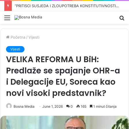
“PRITISCI SUSJEDA I ZLOUPOTREBA KONSTITUTIVNOSTI”: Konaković i Mehmedović poslali oštre poruke o zastupljenosti u institucijama BiH…
Meni
Pr
Početna
/
Vijesti
Vijesti
VELIKA REFORMA U BiH:
Predlaže se spajanje OHR-a
i Delegacije EU, Soreca kao
novi visoki predstavnik?
Bosna Media
June 1, 2026
0
165
1 minut čitanja