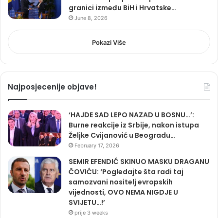
granici između BiH i Hrvatske…
June 8, 2026
Pokazi Više
Najposjecenije objave!
‘HAJDE SAD LEPO NAZAD U BOSNU…’:
Burne reakcije iz Srbije, nakon istupa
Željke Cvijanović u Beogradu…
February 17, 2026
SEMIR EFENDIĆ SKINUO MASKU DRAGANU
ČOVIĆU: ‘Pogledajte šta radi taj
samozvani nositelj evropskih
vijednosti, OVO NEMA NIGDJE U
SVIJETU…!’
prije 3 weeks