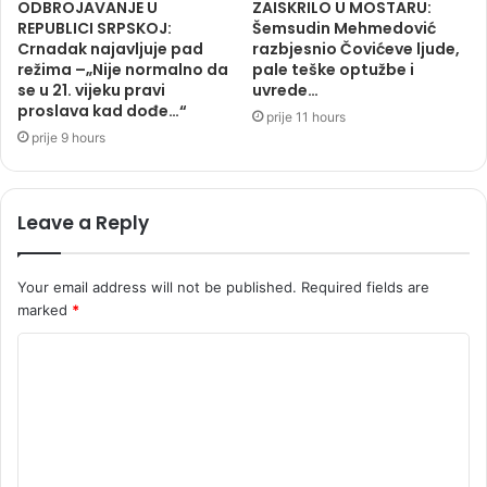
ODBROJAVANJE U
ZAISKRILO U MOSTARU:
REPUBLICI SRPSKOJ:
Šemsudin Mehmedović
Crnadak najavljuje pad
razbjesnio Čovićeve ljude,
režima –„Nije normalno da
pale teške optužbe i
se u 21. vijeku pravi
uvrede…
proslava kad dođe…“
prije 11 hours
prije 9 hours
Leave a Reply
Your email address will not be published.
Required fields are
marked
*
C
o
m
m
e