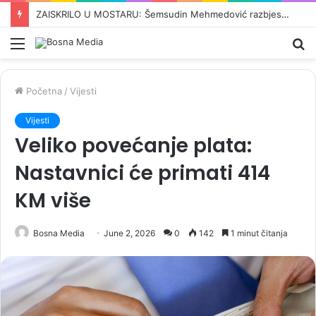
BARONESA ARMINKA HELIĆ O UVOĐENJU NOVIH SANKCIJA DODIKU: „To je trebalo odavno učiniti. Ovo je kontinuirana kampanja s ciljem zastrašivanja…”
Meni
Pr
Početna
/
Vijesti
Vijesti
Veliko povećanje plata:
Nastavnici će primati 414
KM više
Bosna Media
June 2, 2026
0
142
1 minut čitanja