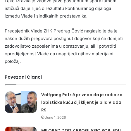
Leko izrazila je zadovoljstvo postignutim sporazumom,
ističući da je riječ o rezultatu kontinuiranog dijaloga
između Vlade i sindikalnih predstavnika.
Predsjednik Vlade ZHK Predrag Čović naglasio je da je
nakon dužih pregovora postignut dogovor koji će donijeti
zadovoljstvo zaposlenima u obrazovanju, ali i potvrditi
opredijeljenost Vlade da unaprijedi njihov materijalni
položaj.
Povezani Članci
Volfgang Petrič priznao da je radio za
lobističku kuću čiji klijent je bila Vlada
RS
June 1, 2026
MILORAD DODIK PROGLASIO POBJEDU