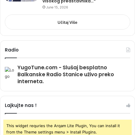
visokog predstavnika…“
June 15, 2026
Učitaj Više
Radio
YugoTune.com - Slušaj besplatno
Balkanske Radio Stanice uživo preko
interneta.
Lajkujte nas !
This widget requries the Arqam Lite Plugin, You can install it
from the Theme settings menu > Install Plugins.