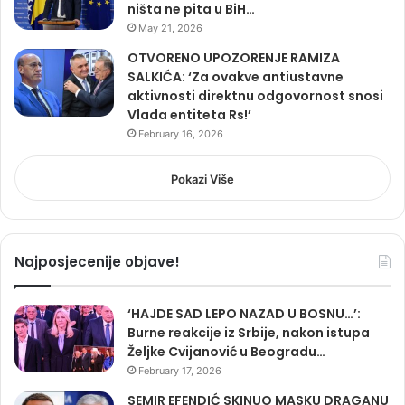
ništa ne pita u BiH…
May 21, 2026
OTVORENO UPOZORENJE RAMIZA
SALKIĆA: ‘Za ovakve antiustavne
aktivnosti direktnu odgovornost snosi
Vlada entiteta Rs!’
February 16, 2026
Pokazi Više
Najposjecenije objave!
‘HAJDE SAD LEPO NAZAD U BOSNU…’:
Burne reakcije iz Srbije, nakon istupa
Željke Cvijanović u Beogradu…
February 17, 2026
SEMIR EFENDIĆ SKINUO MASKU DRAGANU