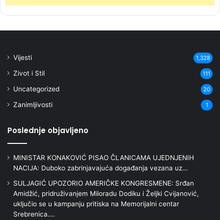
Vijesti
1,328
Zivot i Stil
111
Uncategorized
20
Zanimljivosti
1
Poslednje objavljeno
MINISTAR KONAKOVIĆ PISAO ČLANICAMA UJEDNJENIH
NACIJA: Duboko zabrinjavajuća događanja vezana uz…
SULJAGIĆ UPOZORIO AMERIČKE KONGRESMENE: Srđan
Amidžić, pridruživanjem Miloradu Dodiku i Željki Cvijanović,
uključio se u kampanju pritiska na Memorijalni centar
Srebrenica….