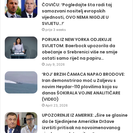
ČOVIĆU: ‘Pogledajte šta radi taj
samozvani nositelj evropskih
vijednosti, OVO NEMA NIGDJE U
SVIJETU…!’
prije 3 weeks
PORUKA IZ NEW YORKA ODJEKUJE
SVIJETOM: Baerbock upozorila da
obećanje o Srebrenici više ne smije
ostati samo riječ na papiru…
July 9, 2026
‘ROJ’ BRZIH ČAMACA NAPAO BRODOVE:
Iran demonstrirao moć u Zaljevu s
novim Heydar-110 plovilima koja su
danas ŠOKIRALA VOJNE ANALITIČARE
(VIDEO)
April 23, 2026
UPOZORENJE IZ AMERIKE: „Šire se glasine
da će Sjedinjene Američke Države
izvršiti pritisak na novoimenovanog