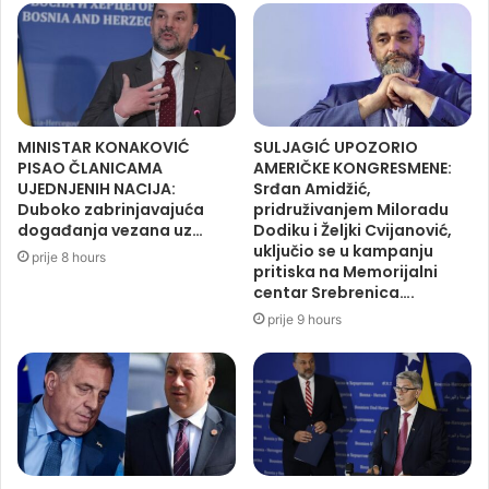
MINISTAR KONAKOVIĆ
SULJAGIĆ UPOZORIO
PISAO ČLANICAMA
AMERIČKE KONGRESMENE:
UJEDNJENIH NACIJA:
Srđan Amidžić,
Duboko zabrinjavajuća
pridruživanjem Miloradu
događanja vezana uz…
Dodiku i Željki Cvijanović,
uključio se u kampanju
prije 8 hours
pritiska na Memorijalni
centar Srebrenica….
prije 9 hours