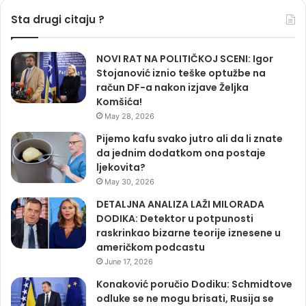
Sta drugi citaju ?
NOVI RAT NA POLITIČKOJ SCENI: Igor
Stojanović iznio teške optužbe na
račun DF-a nakon izjave Željka
Komšića!
May 28, 2026
Pijemo kafu svako jutro ali da li znate
da jednim dodatkom ona postaje
ljekovita?
May 30, 2026
DETALJNA ANALIZA LAŽI MILORADA
DODIKA: Detektor u potpunosti
raskrinkao bizarne teorije iznesene u
američkom podcastu
June 17, 2026
Konaković poručio Dodiku: Schmidtove
odluke se ne mogu brisati, Rusija se