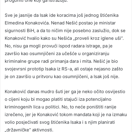
progoniti one koji ga istražuju.
Sve je jasnije da Isak ide koracima još jednog štićenika
Elmedina Konakovića. Nenad Nešić postao je ministar
sigurnosti BiH, a da to ničim nije posebno zaslužio, dok se
Konaković hvalio kako su Nešića „proveli kroz iglene uši“.
No, nisu ga mogli provući ispod radara istrage, pa je
završio kao osumnjičeni za učešće u organiziranju
kriminalne grupe radi primanja dara i mita. Nešić je bio
svojevrsni prototip Isaka iz RS-a, ali ostaje nejasno zašto
je on završio u pritvoru kao osumnjičeni, a Isak još nije.
Konaković danas mudro šuti jer ga je neko očito osvijestio
o cijeni koju bi mogao platiti stajući iza potencijalno
kriminogenih lica u politici. No, to neće poništiti ranije
izrečeno, jer je Konaković tokom mandata koji je na izmaku
volio posjećivati svog štićenika Isaka i s njim planirati
„državničke“ aktivnosti.