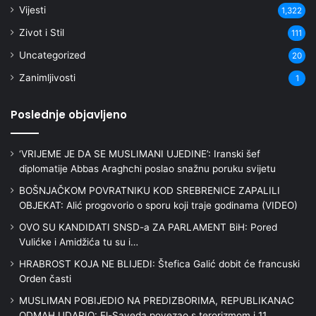
Vijesti
1,322
Zivot i Stil
111
Uncategorized
20
Zanimljivosti
1
Poslednje objavljeno
‘VRIJEME JE DA SE MUSLIMANI UJEDINE’: Iranski šef
diplomatije Abbas Araghchi poslao snažnu poruku svijetu
BOŠNJAČKOM POVRATNIKU KOD SREBRENICE ZAPALILI
OBJEKAT: Alić progovorio o sporu koji traje godinama (VIDEO)
OVO SU KANDIDATI SNSD-a ZA PARLAMENT BiH: Pored
Vulićke i Amidžića tu su i…
HRABROST KOJA NE BLIJEDI: Štefica Galić dobit će francuski
Orden časti
MUSLIMAN POBIJEDIO NA PREDIZBORIMA, REPUBLIKANAC
ODMAH UDARIO: El-Sayeda povezao s terorizmom i 11.