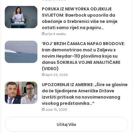
PORUKA IZ NEW YORKA ODJEKUJE
SVIJETOM: Baerbock upozorila da
obećanje o Srebrenici više ne smije
ostati samo riječ na papiru…
prije 4 weeks
‘ROJ’ BRZIH ČAMACA NAPAO BRODOVE:
Iran demonstrirao moć u Zaljevu s
novim Heydar-110 plovilima koja su
danas ŠOKIRALA VOJNE ANALITIČARE
(VIDEO)
April 23, 2026
UPOZORENJE IZ AMERIKE: „Šire se glasine
da će Sjedinjene Američke Države
izvršiti pritisak na novoimenovanog
visokog predstavnika…“
June 15, 2026
Učitaj Više