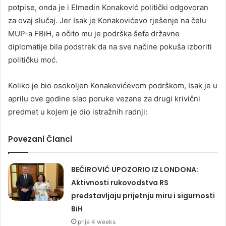
potpise, onda je i Elmedin Konaković politički odgovoran
za ovaj slučaj. Jer Isak je Konakovićevo rješenje na čelu
MUP-a FBiH, a očito mu je podrška šefa državne
diplomatije bila podstrek da na sve načine pokuša izboriti
političku moć.
Koliko je bio osokoljen Konakovićevom podrškom, Isak je u
aprilu ove godine slao poruke vezane za drugi krivični
predmet u kojem je dio istražnih radnji:
Povezani Članci
BEĆIROVIĆ UPOZORIO IZ LONDONA:
Aktivnosti rukovodstva RS
predstavljaju prijetnju miru i sigurnosti
BiH
prije 4 weeks