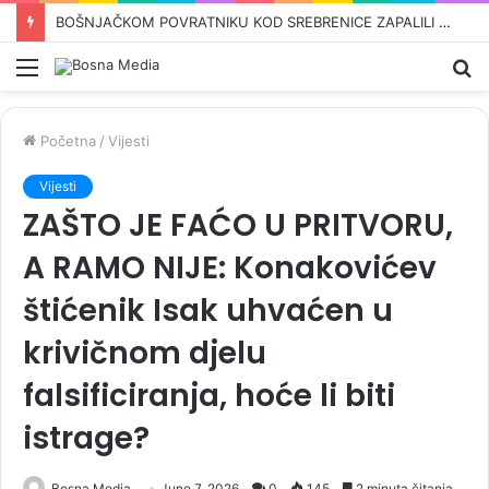
OVO SU KANDIDATI SNSD-a ZA PARLAMENT BiH: Pored Vulićke i Amidžića tu su i…
Meni
Pr
Početna
/
Vijesti
Vijesti
ZAŠTO JE FAĆO U PRITVORU,
A RAMO NIJE: Konakovićev
štićenik Isak uhvaćen u
krivičnom djelu
falsificiranja, hoće li biti
istrage?
Bosna Media
June 7, 2026
0
145
2 minuta čitanja