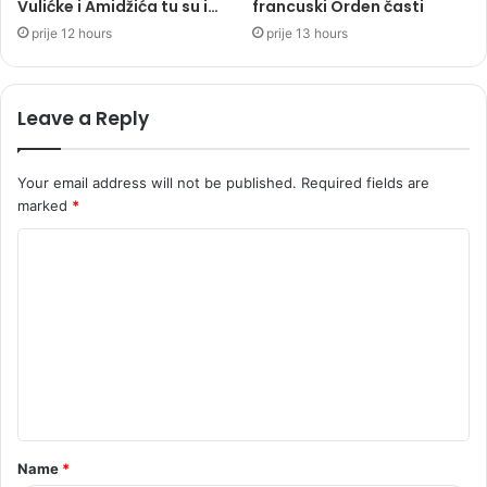
Vulićke i Amidžića tu su i…
francuski Orden časti
prije 12 hours
prije 13 hours
Leave a Reply
Your email address will not be published.
Required fields are
marked
*
C
o
m
m
e
n
t
Name
*
*