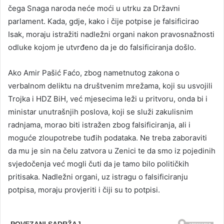
čega Snaga naroda neće moći u utrku za Državni
parlament. Kada, gdje, kako i čije potpise je falsificirao
Isak, moraju istražiti nadležni organi nakon pravosnažnosti
odluke kojom je utvrđeno da je do falsificiranja došlo.
Ako Amir Pašić Faćo, zbog nametnutog zakona o
verbalnom deliktu na društvenim mrežama, koji su usvojili
Trojka i HDZ BiH, već mjesecima leži u pritvoru, onda bi i
ministar unutrašnjih poslova, koji se služi zakulisnim
radnjama, morao biti istražen zbog falsificiranja, ali i
moguće zloupotrebe tuđih podataka. Ne treba zaboraviti
da mu je sin na čelu zatvora u Zenici te da smo iz pojedinih
svjedočenja već mogli čuti da je tamo bilo političkih
pritisaka. Nadležni organi, uz istragu o falsificiranju
potpisa, moraju provjeriti i čiji su to potpisi.