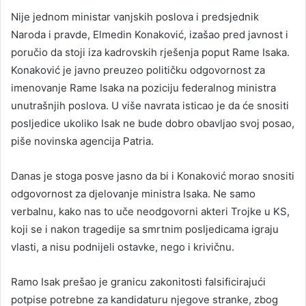
Nije jednom ministar vanjskih poslova i predsjednik
Naroda i pravde, Elmedin Konaković, izašao pred javnost i
poručio da stoji iza kadrovskih rješenja poput Rame Isaka.
Konaković je javno preuzeo političku odgovornost za
imenovanje Rame Isaka na poziciju federalnog ministra
unutrašnjih poslova. U više navrata isticao je da će snositi
posljedice ukoliko Isak ne bude dobro obavljao svoj posao,
piše novinska agencija Patria.
Danas je stoga posve jasno da bi i Konaković morao snositi
odgovornost za djelovanje ministra Isaka. Ne samo
verbalnu, kako nas to uče neodgovorni akteri Trojke u KS,
koji se i nakon tragedije sa smrtnim posljedicama igraju
vlasti, a nisu podnijeli ostavke, nego i krivičnu.
Ramo Isak prešao je granicu zakonitosti falsificirajući
potpise potrebne za kandidaturu njegove stranke, zbog