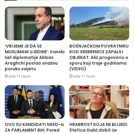
‘VRIJEME JE DA SE
BOŠNJAČKOM POVRATNIKU
MUSLIMANI UJEDINE’: Iranski
KOD SREBRENICE ZAPALILI
šef diplomatije Abbas
OBJEKAT: Alić progovorio o
Araghchi poslao snažnu
sporu koji traje godinama
poruku svijetu
(VIDEO)
prije 11 hours
prije 11 hours
OVO SU KANDIDATI SNSD-a
HRABROST KOJA NE BLIJEDI:
ZA PARLAMENT BiH: Pored
Štefica Galić dobit će