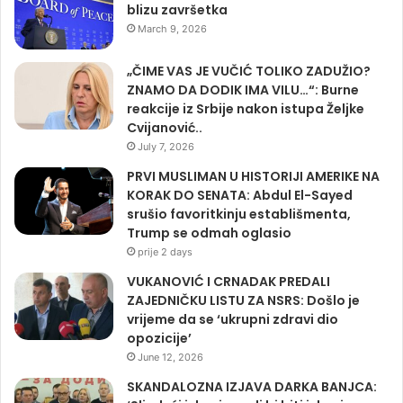
blizu završetka
March 9, 2026
„ČIME VAS JE VUČIĆ TOLIKO ZADUŽIO?
ZNAMO DA DODIK IMA VILU…“: Burne
reakcije iz Srbije nakon istupa Željke
Cvijanović..
July 7, 2026
PRVI MUSLIMAN U HISTORIJI AMERIKE NA
KORAK DO SENATA: Abdul El-Sayed
srušio favoritkinju establišmenta,
Trump se odmah oglasio
prije 2 days
VUKANOVIĆ I CRNADAK PREDALI
ZAJEDNIČKU LISTU ZA NSRS: Došlo je
vrijeme da se ‘ukrupni zdravi dio
opozicije’
June 12, 2026
SKANDALOZNA IZJAVA DARKA BANJCA: