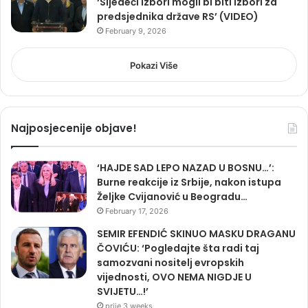
‘Sljedeći izbori mogli bi biti izbori za
predsjednika države RS’ (VIDEO)
February 9, 2026
Pokazi Više
Najposjecenije objave!
‘HAJDE SAD LEPO NAZAD U BOSNU…’:
Burne reakcije iz Srbije, nakon istupa
Željke Cvijanović u Beogradu…
February 17, 2026
SEMIR EFENDIĆ SKINUO MASKU DRAGANU
ČOVIĆU: ‘Pogledajte šta radi taj
samozvani nositelj evropskih
vijednosti, OVO NEMA NIGDJE U
SVIJETU…!’
prije 3 weeks