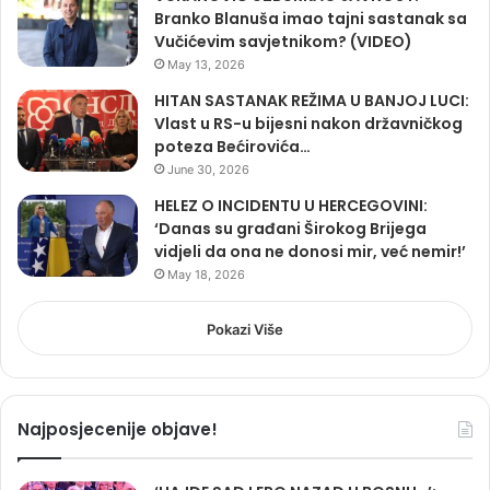
Branko Blanuša imao tajni sastanak sa
Vučićevim savjetnikom? (VIDEO)
May 13, 2026
HITAN SASTANAK REŽIMA U BANJOJ LUCI:
Vlast u RS-u bijesni nakon državničkog
poteza Bećirovića…
June 30, 2026
HELEZ O INCIDENTU U HERCEGOVINI:
‘Danas su građani Širokog Brijega
vidjeli da ona ne donosi mir, već nemir!’
May 18, 2026
Pokazi Više
Najposjecenije objave!