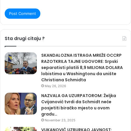
Sta drugi citaju ?
SKANDALOZNA ISTRAGA MREŽE OCCRP
RAZOTKRILA TAJNE UGOVORE: Srpski
separatisti platili 8,9 MILIONA DOLARA
lobistima u Washingtonu da unište
Christiana Schmidta
May 26, 2026
NAZVALA GA UZURPATOROM: Željka
Cvijanović tvrdi da Schmidt neće
posjetiti biračko mjesto u ovom
gradu…
November 23, 2025
VUKANOVIĆ UZBURKAO JAVNOST: