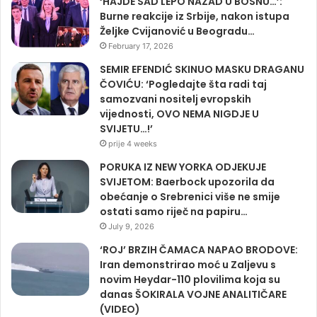
‘HAJDE SAD LEPO NAZAD U BOSNU…’:
Burne reakcije iz Srbije, nakon istupa
Željke Cvijanović u Beogradu…
February 17, 2026
SEMIR EFENDIĆ SKINUO MASKU DRAGANU
ČOVIĆU: ‘Pogledajte šta radi taj
samozvani nositelj evropskih
vijednosti, OVO NEMA NIGDJE U
SVIJETU…!’
prije 4 weeks
PORUKA IZ NEW YORKA ODJEKUJE
SVIJETOM: Baerbock upozorila da
obećanje o Srebrenici više ne smije
ostati samo riječ na papiru…
July 9, 2026
‘ROJ’ BRZIH ČAMACA NAPAO BRODOVE:
Iran demonstrirao moć u Zaljevu s
novim Heydar-110 plovilima koja su
danas ŠOKIRALA VOJNE ANALITIČARE
(VIDEO)