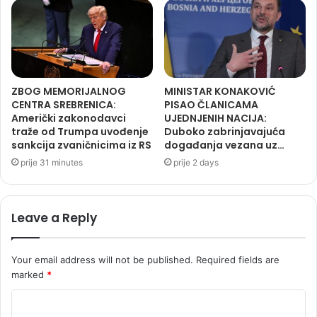
ZBOG MEMORIJALNOG
MINISTAR KONAKOVIĆ
CENTRA SREBRENICA:
PISAO ČLANICAMA
Američki zakonodavci
UJEDNJENIH NACIJA:
traže od Trumpa uvođenje
Duboko zabrinjavajuća
sankcija zvaničnicima iz RS
događanja vezana uz…
prije 31 minutes
prije 2 days
Leave a Reply
Your email address will not be published.
Required fields are
marked
*
C