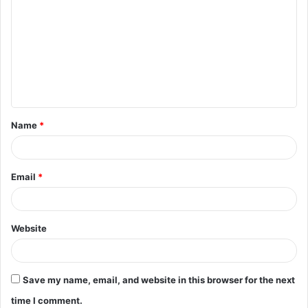
o
m
m
e
n
t
Name
*
*
Email
*
Website
Save my name, email, and website in this browser for the next
time I comment.