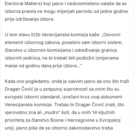
Electoral Matters) koji jasno i nedvosmisleno nalaže da se
izborna pravila ne mogu mijenjati periodu od jedne godine
prije održavanja izbora.
U tom stavu II/2b Venecijanska komisija kaže: „Osnovni
elementi izbornog zakona, posebno sam izborni sistem,
članstvo u izbornim komisijama i određivanje granica
izbornih jedinica, ne bi trebali biti podložni izmjenama
manje od godinu dana prije izbora…“
Kada ovo pogledamo, onda je sasvim jasno da ono što traži
Dragan Čović je u potpunoj suprotnosti sa onim što su
evropski izborni standardi, izrečeni kroz ovaj dokument
Venecijanske komisije. Trebao bi Dragan Čović znati, što
vjerovatno zna ali „mudro“ šuti, da u onih 14 ključnih
prioriteta za članstvo Bosne i Hercegovine u Evropskoj
uniji, jasno piše da se izborno zakonodavstvo treba