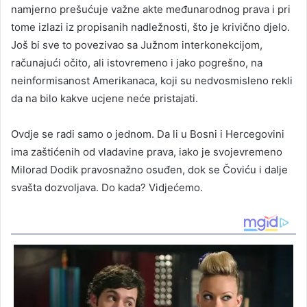
namjerno prešućuje važne akte međunarodnog prava i pri
tome izlazi iz propisanih nadležnosti, što je krivično djelo.
Još bi sve to povezivao sa Južnom interkonekcijom,
računajući očito, ali istovremeno i jako pogrešno, na
neinformisanost Amerikanaca, koji su nedvosmisleno rekli
da na bilo kakve ucjene neće pristajati.
Ovdje se radi samo o jednom. Da li u Bosni i Hercegovini
ima zaštićenih od vladavine prava, iako je svojevremeno
Milorad Dodik pravosnažno osuđen, dok se Čoviću i dalje
svašta dozvoljava. Do kada? Vidjećemo.