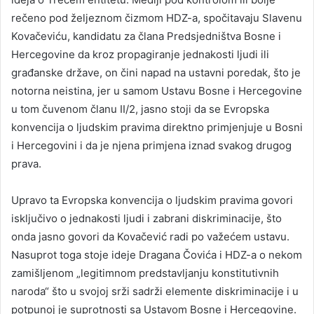
rečeno pod željeznom čizmom HDZ-a, spočitavaju Slavenu
Kovačeviću, kandidatu za člana Predsjedništva Bosne i
Hercegovine da kroz propagiranje jednakosti ljudi ili
građanske države, on čini napad na ustavni poredak, što je
notorna neistina, jer u samom Ustavu Bosne i Hercegovine
u tom čuvenom članu II/2, jasno stoji da se Evropska
konvencija o ljudskim pravima direktno primjenjuje u Bosni
i Hercegovini i da je njena primjena iznad svakog drugog
prava.
Upravo ta Evropska konvencija o ljudskim pravima govori
isključivo o jednakosti ljudi i zabrani diskriminacije, što
onda jasno govori da Kovačević radi po važećem ustavu.
Nasuprot toga stoje ideje Dragana Čovića i HDZ-a o nekom
zamišljenom „legitimnom predstavljanju konstitutivnih
naroda“ što u svojoj srži sadrži elemente diskriminacije i u
potpunoj je suprotnosti sa Ustavom Bosne i Hercegovine.