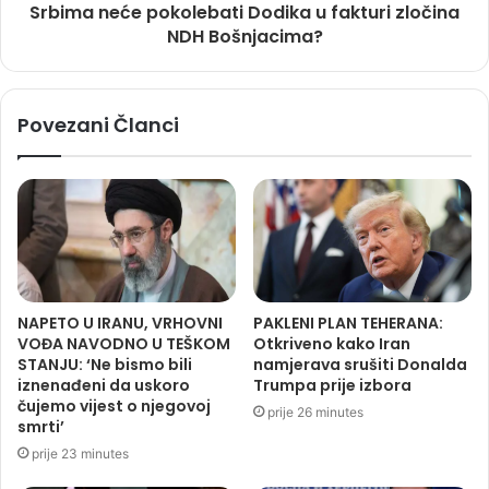
Srbima neće pokolebati Dodika u fakturi zločina
NDH Bošnjacima?
Povezani Članci
NAPETO U IRANU, VRHOVNI
PAKLENI PLAN TEHERANA:
VOĐA NAVODNO U TEŠKOM
Otkriveno kako Iran
STANJU: ‘Ne bismo bili
namjerava srušiti Donalda
iznenađeni da uskoro
Trumpa prije izbora
čujemo vijest o njegovoj
prije 26 minutes
smrti’
prije 23 minutes