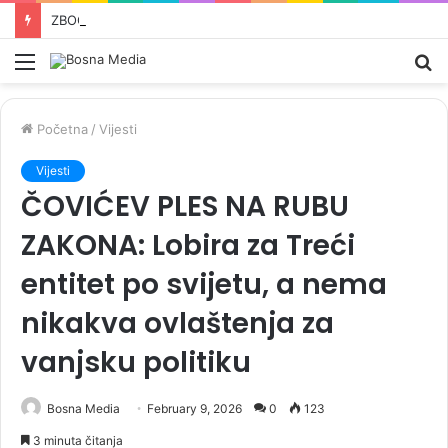
ZBOG MEMORIJALNOG CENTRA SREBRENICA: Američki zakonodavci traže od Trumpa uvođenje sankcija zvaničnicima iz RS
Meni
Pr
Početna
/
Vijesti
Vijesti
ČOVIĆEV PLES NA RUBU
ZAKONA: Lobira za Treći
entitet po svijetu, a nema
nikakva ovlaštenja za
vanjsku politiku
Bosna Media
February 9, 2026
0
123
3 minuta čitanja