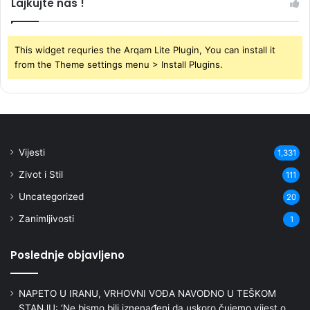
Lajkujte nas !
This widget requries the Arqam Lite Plugin, You can install it
from the Theme settings menu > Install Plugins.
Vijesti
1,331
Zivot i Stil
111
Uncategorized
20
Zanimljivosti
1
Poslednje objavljeno
NAPETO U IRANU, VRHOVNI VOĐA NAVODNO U TEŠKOM
STANJU: ‘Ne bismo bili iznenađeni da uskoro čujemo vijest o