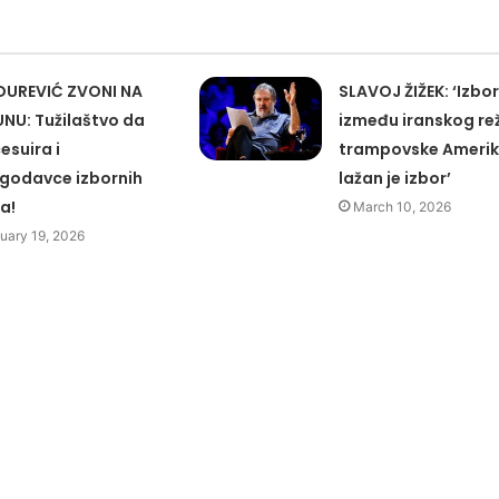
UREVIĆ ZVONI NA
SLAVOJ ŽIŽEK: ‘Izbor
NU: Tužilaštvo da
između iranskog rež
esuira i
trampovske Ameri
godavce izbornih
lažan je izbor’
a!
March 10, 2026
uary 19, 2026