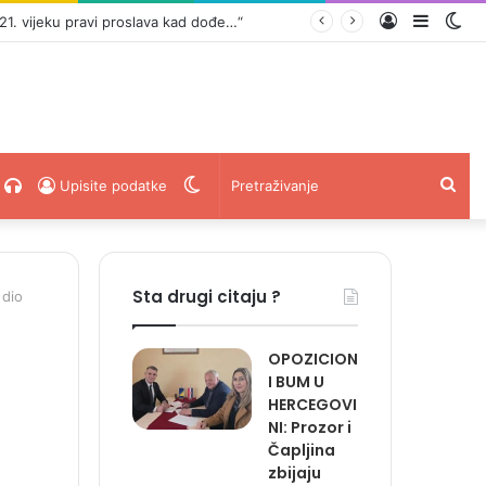
Prijava
Sideba
Sw
. vijeku pravi proslava kad dođe…“
ski
acebook
Radio
Switch
Pret
Upisite podatke
Uživo
skin
Sta drugi citaju ?
 dio
OPOZICION
I BUM U
HERCEGOVI
NI: Prozor i
Čapljina
zbijaju