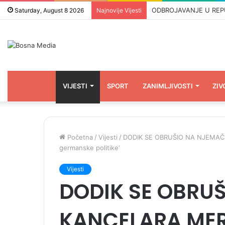
ODBROJAVANJE U REPUBLI
Saturday, August 8 2026
Najnovije Vijesti
VIJESTI
SPORT
ZANIMLJIVOSTI
ZIV
Početna
/
Vijesti
/
DODIK SE OBRUŠIO NA NJEMAČKOG
germanske politike’
Vijesti
DODIK SE OBRU
KANCELARA MERZ