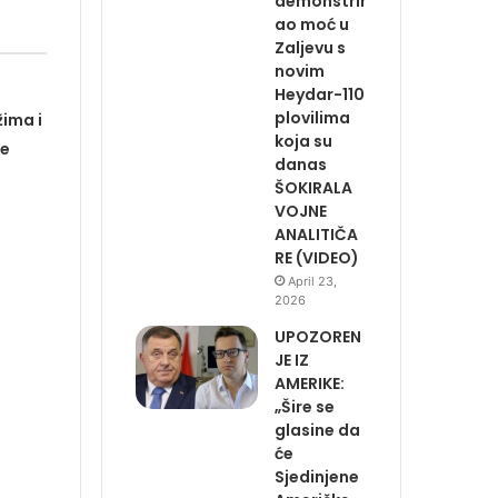
demonstrir
ao moć u
Zaljevu s
novim
Heydar-110
plovilima
ima i
koja su
ke
danas
ŠOKIRALA
VOJNE
ANALITIČA
RE (VIDEO)
April 23,
2026
UPOZOREN
JE IZ
AMERIKE:
„Šire se
glasine da
će
Sjedinjene