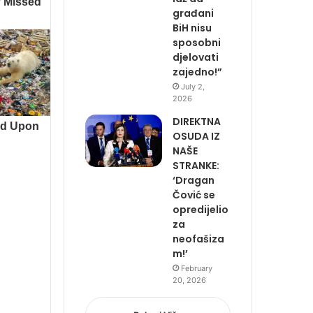
građani
BiH nisu
sposobni
djelovati
zajedno!”
July 2,
2026
DIREKTNA
OSUDA IZ
NAŠE
STRANKE:
‘Dragan
Čović se
opredijelio
za
neofašiza
m!’
February
20, 2026