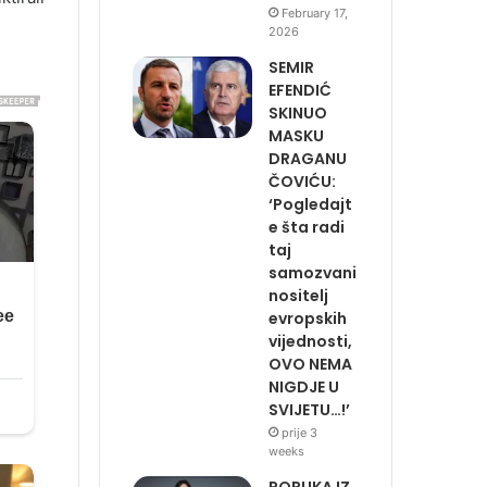
February 17,
2026
SEMIR
EFENDIĆ
SKINUO
MASKU
DRAGANU
ČOVIĆU:
‘Pogledajt
e šta radi
taj
samozvani
nositelj
evropskih
vijednosti,
OVO NEMA
NIGDJE U
SVIJETU…!’
prije 3
weeks
PORUKA IZ