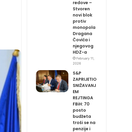
redove –
Stvoren
novi blok
protiv
monopola
Dragana
Čovića i
njegovog
HDZ-a
February 11,
2026
S&P
ZAPRIJETIO
SNIŽAVANJ
EM
REJTINGA
FBiH: 70
posto
budžeta
troši se na
penzije i