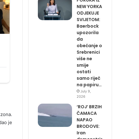
NEW YORKA
ODJEKUJE
SVIJETOM:
Baerbock
upozorila
da
obećanje o
Srebrenici
više ne
smije
ostati
samo riječ
na papiru…
July 9,
2026
‘ROJ’ BRZIH
ČAMACA
 zona.
NAPAO
dao je
BRODOVE:
Iran