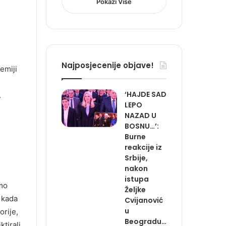
Pokazi Više
Najposjecenije objave!
emiji
‘HAJDE SAD
.
LEPO
NAZAD U
BOSNU…’:
Burne
reakcije iz
Srbije,
nakon
istupa
smo
Željke
a kada
Cvijanović
u
orije,
Beogradu…
tirali