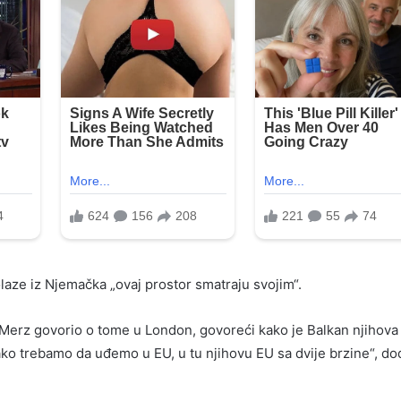
olaze iz Njemačka „ovaj prostor smatraju svojim“.
Merz govorio o tome u London, govoreći kako je Balkan njihova
ko trebamo da uđemo u EU, u tu njihovu EU sa dvije brzine“, do