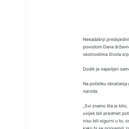
Nekadašnji predsjednik
povodom Dana državnost
okolnostima života srp
Dodik je najavljen sam
Na početku obraćanja g
naroda.
„Svi znamo šta je bilo,
uvijek bili predmet pot
nisu bili sigurni u to,
kako bi se pripremili z