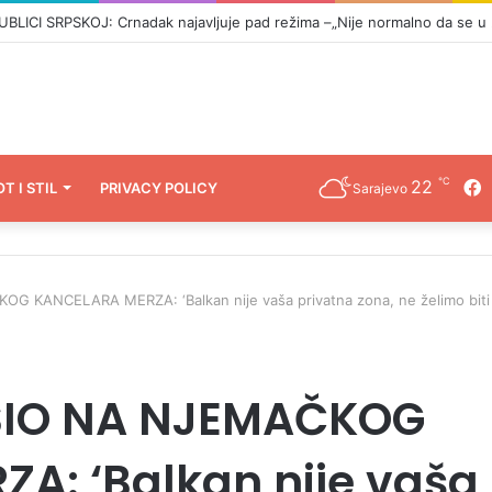
CI SRPSKOJ: Crnadak najavljuje pad režima –„Nije normalno da se u 21
℃
22
F
OT I STIL
PRIVACY POLICY
Sarajevo
 KANCELARA MERZA: ‘Balkan nije vaša privatna zona, ne želimo biti
ŠIO NA NJEMAČKOG
A: ‘Balkan nije vaša