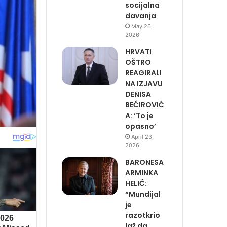
socijalna
davanja
May 26,
2026
HRVATI
OŠTRO
REAGIRALI
NA IZJAVU
DENISA
BEĆIROVIĆ
A: ‘To je
opasno’
April 23,
2026
BARONESA
ARMINKA
HELIĆ:
“Mundijal
je
razotkrio
laž da