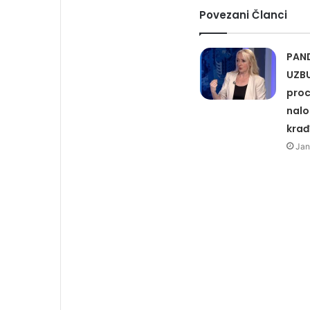
Povezani Članci
PAND
UZBU
proc
nalo
krađ
Jan