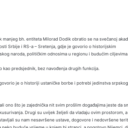
 manjeg bh. entiteta Milorad Dodik obratio se na svečanoj akad
i Srbije i RS-a – Sretenja, gdje je govorio o historijskim
skog naroda, političkim odnosima u regionu i budućim ciljevima
o kao predsjednik, bez navođenja drugih funkcija.
ovorio je o historiji ustaničke borbe i potrebi jedinstva srpskog
 ali ono što je zajednička nit svim prošlim događajima jeste da 
kusurivanja. Drugi su uvijek željeli da vladaju ovim prostorom, 
 ostavljali su nam nesavršene ustave, dogovore i nedovršene terit
a neko buduće vrijeme u kojem bi stranci, a pogotovo Nijemci, dik