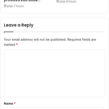
proslava kad dođe…“
prije 9 hours
prije 7 hours
Leave a Reply
Your email address will not be published.
Required fields are
marked
*
C
o
m
m
e
n
t
Name
*
*