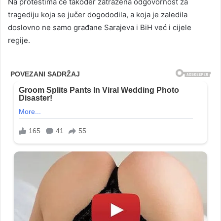
Na protestima će također zatražena odgovornost za
tragediju koja se jučer dogododila, a koja je zaledila
doslovno ne samo građane Sarajeva i BiH već i cijele
regije.