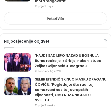
mora reagovati!’
prije 5 days
Pokazi Više
Najposjecenije objave!
‘HAJDE SAD LEPO NAZAD U BOSNU…’:
Burne reakcije iz Srbije, nakon istupa
Željke Cvijanović u Beogradu…
February 17, 2026
SEMIR EFENDIĆ SKINUO MASKU DRAGANU
ČOVIĆU: ‘Pogledajte šta radi taj
samozvani nositelj evropskih
vijednosti, OVO NEMA NIGDJE U
SVIJETU…!’
prije 3 weeks