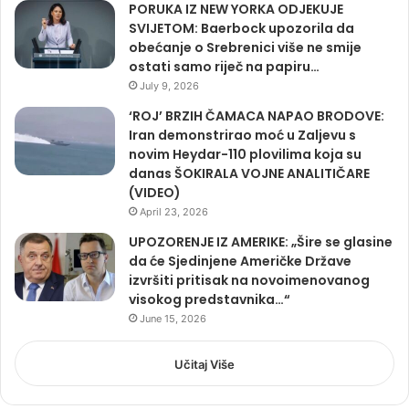
PORUKA IZ NEW YORKA ODJEKUJE
SVIJETOM: Baerbock upozorila da
obećanje o Srebrenici više ne smije
ostati samo riječ na papiru…
July 9, 2026
‘ROJ’ BRZIH ČAMACA NAPAO BRODOVE:
Iran demonstrirao moć u Zaljevu s
novim Heydar-110 plovilima koja su
danas ŠOKIRALA VOJNE ANALITIČARE
(VIDEO)
April 23, 2026
UPOZORENJE IZ AMERIKE: „Šire se glasine
da će Sjedinjene Američke Države
izvršiti pritisak na novoimenovanog
visokog predstavnika…“
June 15, 2026
Učitaj Više