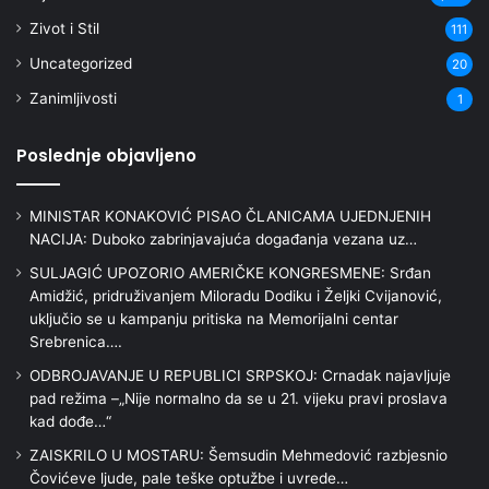
Zivot i Stil
111
Uncategorized
20
Zanimljivosti
1
Poslednje objavljeno
MINISTAR KONAKOVIĆ PISAO ČLANICAMA UJEDNJENIH
NACIJA: Duboko zabrinjavajuća događanja vezana uz…
SULJAGIĆ UPOZORIO AMERIČKE KONGRESMENE: Srđan
Amidžić, pridruživanjem Miloradu Dodiku i Željki Cvijanović,
uključio se u kampanju pritiska na Memorijalni centar
Srebrenica….
ODBROJAVANJE U REPUBLICI SRPSKOJ: Crnadak najavljuje
pad režima –„Nije normalno da se u 21. vijeku pravi proslava
kad dođe…“
ZAISKRILO U MOSTARU: Šemsudin Mehmedović razbjesnio
Čovićeve ljude, pale teške optužbe i uvrede…