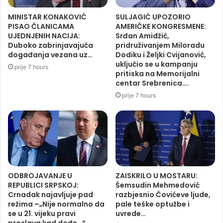
MINISTAR KONAKOVIĆ
SULJAGIĆ UPOZORIO
PISAO ČLANICAMA
AMERIČKE KONGRESMENE:
UJEDNJENIH NACIJA:
Srđan Amidžić,
Duboko zabrinjavajuća
pridruživanjem Miloradu
događanja vezana uz…
Dodiku i Željki Cvijanović,
uključio se u kampanju
prije 7 hours
pritiska na Memorijalni
centar Srebrenica….
prije 7 hours
ODBROJAVANJE U
ZAISKRILO U MOSTARU:
REPUBLICI SRPSKOJ:
Šemsudin Mehmedović
Crnadak najavljuje pad
razbjesnio Čovićeve ljude,
režima –„Nije normalno da
pale teške optužbe i
se u 21. vijeku pravi
uvrede…