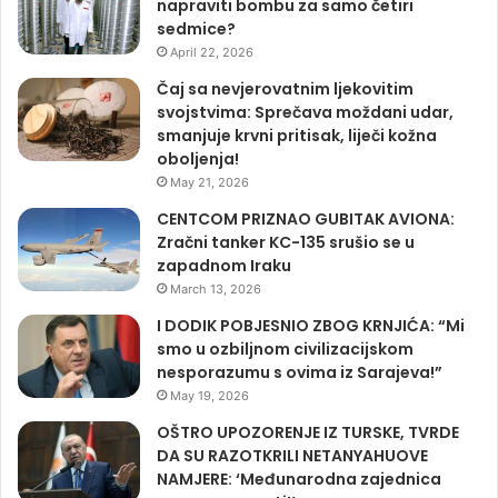
napraviti bombu za samo četiri
sedmice?
April 22, 2026
Čaj sa nevjerovatnim ljekovitim
svojstvima: Sprečava moždani udar,
smanjuje krvni pritisak, liječi kožna
oboljenja!
May 21, 2026
CENTCOM PRIZNAO GUBITAK AVIONA:
Zračni tanker KC-135 srušio se u
zapadnom Iraku
March 13, 2026
I DODIK POBJESNIO ZBOG KRNJIĆA: “Mi
smo u ozbiljnom civilizacijskom
nesporazumu s ovima iz Sarajeva!”
May 19, 2026
OŠTRO UPOZORENJE IZ TURSKE, TVRDE
DA SU RAZOTKRILI NETANYAHUOVE
NAMJERE: ‘Međunarodna zajednica