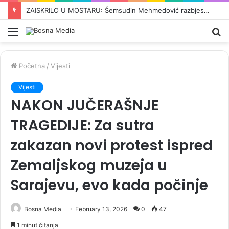
BARONESA ARMINKA HELIĆ O UVOĐENJU NOVIH SANKCIJA DODIKU: „To je trebalo odavno učiniti. Ovo je kontinuirana kampanja s ciljem zastrašivanja…”
Meni
Pr
Početna
/
Vijesti
Vijesti
NAKON JUČERAŠNJE
TRAGEDIJE: Za sutra
zakazan novi protest ispred
Zemaljskog muzeja u
Sarajevu, evo kada počinje
Bosna Media
February 13, 2026
0
47
1 minut čitanja