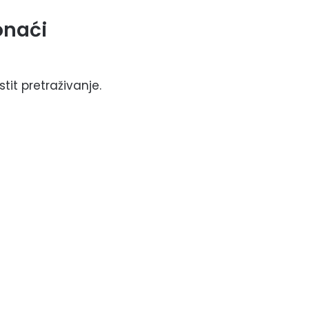
onaći
tit pretraživanje.