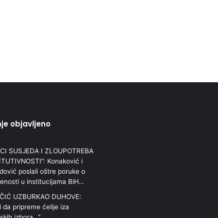
je objavljeno
SCI SUSJEDA I ZLOUPOTREBA
TUTIVNOSTI”: Konaković i
vić poslali oštre poruke o
jenosti u institucijama BiH…
ČIĆ UZBURKAO DUHOVE:
i da pripreme ćelije iza
skih izbora…”