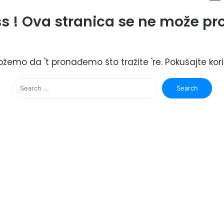
s ! Ova stranica se ne može pr
emo da 't pronađemo što tražite 're. Pokušajte koris
Search
for: