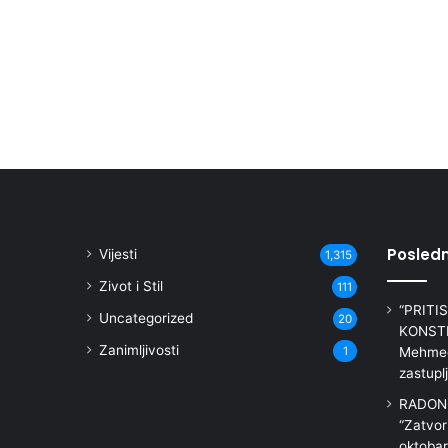
Posledn
Vijesti
1,315
Zivot i Stil
111
“PRITI
Uncategorized
20
KONSTI
Zanimljivosti
1
Mehmedo
zastupl
RADON
“Zatvor
oktobar