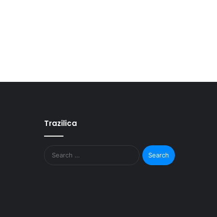
Trazilica
Search
for: