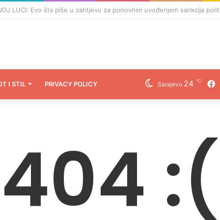
I: Zukan Helez ugostio NATO generala, on ostao impresioniran bh. na
℃
24
F
OT I STIL
PRIVACY POLICY
Sarajevo
404 :(